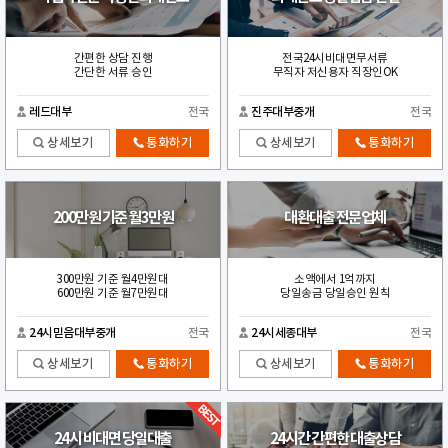
간편한 상담 진행
전국24시비대면무서류
간단한 서류 승인
무직자 저신용자 직장인OK
레드대부
전국
진주대부중개
전국
상세보기
통화하기
상세보기
통화하기
200만원 기준 월3만원
대환대출 전문업체
300만원 기준 월4만원대
소액에서 1억까지
600만원 기준 월7만원대
당일송금 당일승인 원칙
24시믿음대부중개
전국
24시세종대부
전국
상세보기
통화하기
상세보기
통화하기
24시 비대면 당일대출
24시간 간편한 대출상담