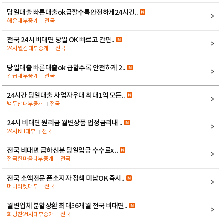
당일대출 빠른대출ok급할수록안전하게24시긴..
해온대부중개
전국
전국 24시 비대면 당일 OK 빠르고 간편..
24시웰컴대부중개
전국
당일대출 빠른대출ok 급할수록 안전하게 2..
긴급대부중개
전국
24시간 당일대출 사업자우대 최대1억 모든..
백두산대부중개
전국
24시 비대면 원리금 월변상품 법정금리내 ..
24시NH대부
전국
전국 비대면 급하신분 당일입금 수수료x ..
전국한마음대부중개
전국
전국 소액전문 폰소지자 정책 미납OK 즉시..
머니티켓대부
전국
월변업체 분할상환 최대36개월 전국 비대면..
희망찬24시대부중개
전국