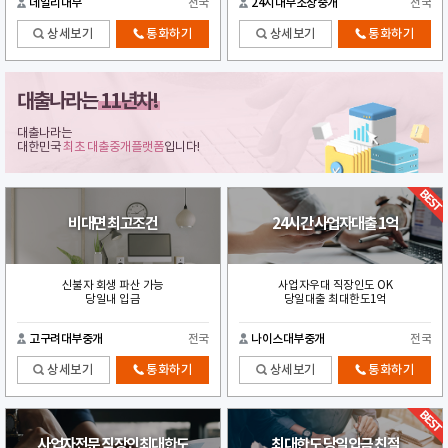
데일리대부
전국
24시대부소상중개
전국
상세보기
통화하기
상세보기
통화하기
대출나라는
11년차!
대출나라는
대한민국
최초 대출중개플랫폼
입니다!
비대면 최고조건
24시간 사업자대출 1억
신불자 회생 파산 가능
사업자우대 직장인도 OK
당일내 입금
당일대출 최대한도1억
고구려대부중개
전국
나이스대부중개
전국
상세보기
통화하기
상세보기
통화하기
사업자전문 직장인최대한도
최대한도 당일입금 친절