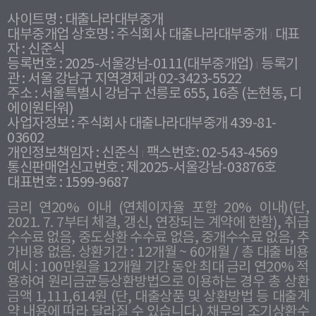
사이트명 : 대출나라대부중개
대부중개업 상호명 : 주식회사 대출나라대부중개
대표
자 : 신준식
등록번호 : 2025-서울강남-0111(대부중개업)
등록기
관 : 서울 강남구 지역경제과 02-3423-5522
주소 : 서울특별시 강남구 선릉로 655, 16층 (논현동, 디
에이원타워)
사업자정보 : 주식회사 대출나라대부중개 439-81-
03602
개인정보책임자 : 신준식
팩스번호: 02-543-4569
통신판매업신고번호 : 제2025-서울강남-03876호
대표번호 : 1599-9687
금리 연20% 이내 (연체이자율 포함 20% 이내)(단,
2021. 7. 7부터 체결, 갱신, 연장되는 계약에 한함), 취급
수수료 없음, 중도상환 수수료 없음, 중개수수료 없음, 추
가비용 없음. 상환기간 : 12개월 ~ 60개월 / 총 대출 비용
예시 : 100만원을 12개월 기간 동안 최대 금리 연20% 적
용하여 원리금균등상환방법으로 이용하는 경우 총 상환
금액 1,111,614원 (단, 대출상품 및 상환방법 등 대출계
약 내용에 따라 달라질 수 있습니다.) 채무의 조기상환수