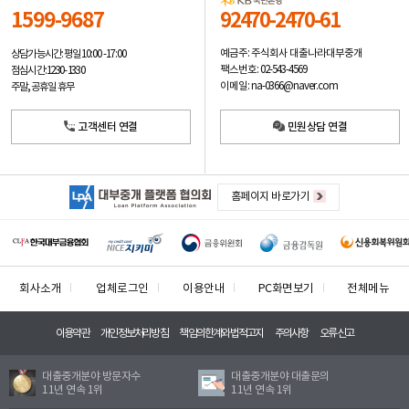
1599-9687
92470-2470-61
예금주: 주식회사 대출나라대부중개
상담가능시간: 평일
10:00 -17:00
팩스번호: 02-543-4569
점심시간: 12:30 - 13:30
이메일: na-0366@naver.com
주말, 공휴일 휴무
고객센터 연결
민원상담 연결
홈페이지 바로가기
회사소개
업체로그인
이용안내
PC화면보기
전체메뉴
이용약관
개인정보처리방침
책임의한계와법적고지
주의사항
오류신고
대출중개분야 방문자수
대출중개분야 대출문의
11년 연속 1위
11년 연속 1위