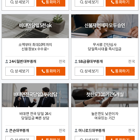
상세보기
통화하기
상세보기
통화하기
비대면 당일 5천 ok
신불자 연체자 모두 승인
소액부터 최대10억까지
무서류 간단심사
신용정보x 수수료×
당일즉시대출 즉시입금
24시월변대부중개
전국
SB금융대부중개
전국
상세보기
통화하기
상세보기
통화하기
비대면전국당일24시상담
첫한도300 기간6개월
비대면 전국 당일 24시
높은한도 낮은이자
당일입금 빠른 상담
여유있는 기간
큰손대부중개
전국
머니로드대부중개
전국