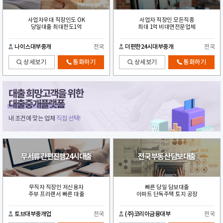
사업자우대 직장인도 OK
사업자 직장인 모든직종
당일대출 최대한도1억
최대 1억 비대면전문업체
나이스대부중개
전국
더편한24시대부중개
전국
상세보기
통화하기
상세보기
통화하기
대출 희망고객을 위한
대출중개플랫폼
내 조건에 맞는 업체
직접 선택!
무서류 간편진행24시대출
전국 부동산 담보대출
무직자 직장인 저신용자
빠른 당일 담보대출
주부 프리랜서 빠른 대출
아파트 단독주택 토지 공장
토브대부중개업
전국
(주)코리아금융대부
전국