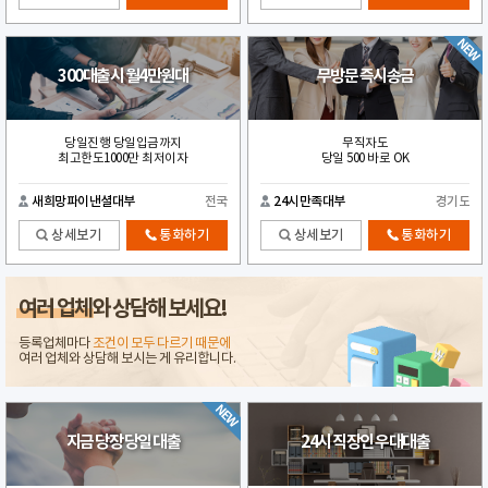
300대출시 월4만원대
무방문 즉시송금
당일진행 당일입금까지
무직자도
최고한도1000만 최저이자
당일 500 바로 OK
새희망파이낸셜대부
전국
24시만족대부
경기도
상세보기
통화하기
상세보기
통화하기
여러 업체
와 상담해 보세요!
등록업체마다
조건이 모두 다르기 때문에
여러 업체와 상담해 보시는 게 유리합니다.
지금 당장 당일 대출
24시 직장인 우대대출