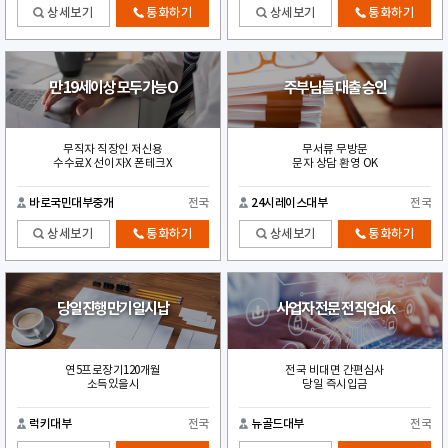
상세보기
통화하기
상세보기
통화하기
만 19세이상 모두가능O
주부님들 대출 승인
무직자 직장인 저신용
무서류 무방문
수수료X 선이자X 폰테크X
문자 상담 환영 OK
바로국민대부중개
전국
24시레이스대부
전국
상세보기
통화하기
상세보기
통화하기
당일진행만기일시납
사업자 전문 전직업ok
연5프로장기120개월
전국 비대면 간편심사
소득있을시
당일 즉시입금
럭키대부
전국
뉴골드대부
전국