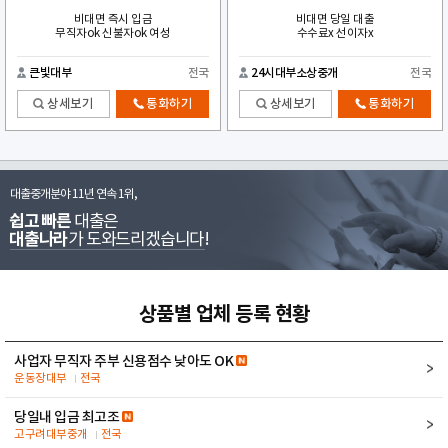
비대면 즉시 입금
비대면 당일 대출
무직자ok 신불자ok 여성
수수료x 선이자x
큰빛대부
전국
24시대부소상중개
전국
상세보기
통화하기
상세보기
통화하기
대출중개분야 11년 연속 1위,
쉽고 빠른
대출은
대출나라
가 도와드리겠습니다!
상품별 업체 등록 현황
사업자 무직자 주부 신용점수 낮아도 OK
운동장대부
전국
당일내 입금 최고조
고구려대부중개
전국