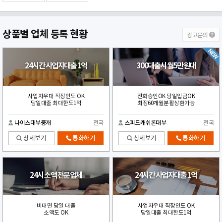
상품별
업체 등록 현황
광고문의
24시간 사업자대출 1억
300대출시 월5만원대
사업자우대 직장인도 OK
전화승인OK 당일입금OK
당일대출 최대한도1억
최장60개월분활상환가능
나이스대부중개
전국
스피드캐쉬론대부
전국
상세보기
통화하기
상세보기
통화하기
24시 소액 전문업체
24시간 사업자대출 1억
비대면 당일 대출
사업자우대 직장인도 OK
소액도 OK
당일대출 최대한도1억