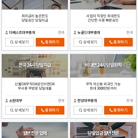
최저금리 높은한도
사업자 직장인 최대한도
당일승인 당일지급
간단한 서류 빠른승인
더베스트대부중개
전국
뉴골드대부중개
전국
상세보기
통화하기
상세보기
통화하기
전국 24시 당일지급
비대면 24시 당일원칙
신불OK무직OK성인이면OK
무직 저신용 외국인 가능
무서류 무방문 당일대출
최대 3000만원까지
소원대부
전국
한양대부중개
전국
상세보기
통화하기
상세보기
통화하기
월변 전문 업체
당일입금 월변전문