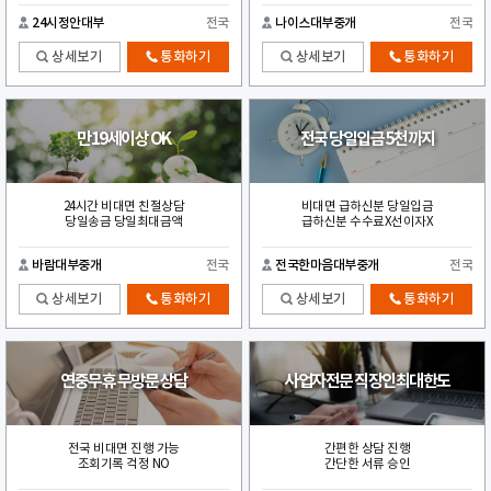
24시정안대부
전국
나이스대부중개
전국
상세보기
통화하기
상세보기
통화하기
만19세이상 OK
전국 당일입금 5천까지
24시간 비대면 친절상담
비대면 급하신분 당일입금
당일송금 당일최대금액
급하신분 수수료X선이자X
바람대부중개
전국
전국한마음대부중개
전국
상세보기
통화하기
상세보기
통화하기
연중무휴 무방문 상담
사업자전문 직장인최대한도
전국 비대면 진행 가능
간편한 상담 진행
조회기록 걱정 NO
간단한 서류 승인