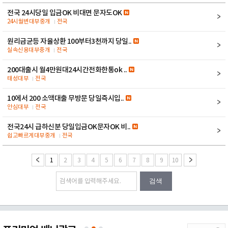
전국 24시당일 입금OK 비대면 문자도OK
24시월변대부중개
전국
원리금균등 자율상환 100부터3천까지 당일..
실속신용대부중개
전국
200대출시 월4만원대24시간전화한통ok ..
태성대부
전국
10에서 200 소액대출 무방문 당일즉시입..
안심대부
전국
전국24시 급하신분 당일입금OK문자OK 비..
쉽고빠르게대부중개
전국
1
2
3
4
5
6
7
8
9
10
검색