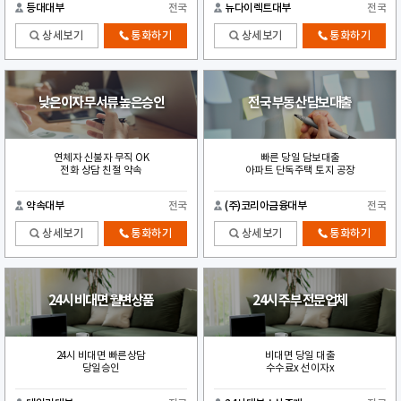
등대대부
전국
뉴다이렉트대부
전국
상세보기
통화하기
상세보기
통화하기
낮은이자 무서류 높은승인
전국 부동산 담보대출
연체자 신불자 무직 OK
빠른 당일 담보대출
전화 상담 친절 약속
아파트 단독주택 토지 공장
약속대부
전국
(주)코리아금융대부
전국
상세보기
통화하기
상세보기
통화하기
24시 비대면 월변상품
24시 주부 전문업체
24시 비대면 빠른상담
비대면 당일 대출
당일승인
수수료x 선이자x