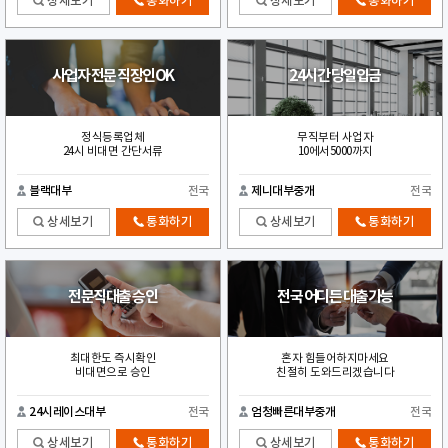
상세보기
통화하기
상세보기
통화하기
사업자 전문 직장인OK
24시간 당일입금
정식등록업체
무직부터 사업자
24시 비대면 간단서류
10에서5000까지
블랙대부
전국
제니대부중개
전국
상세보기
통화하기
상세보기
통화하기
전문직대출 승인
전국 어디든 대출가능
최대한도 즉시확인
혼자 힘들어하지마세요
비대면으로 승인
친절히 도와드리겠습니다
24시레이스대부
전국
엄청빠른대부중개
전국
상세보기
통화하기
상세보기
통화하기