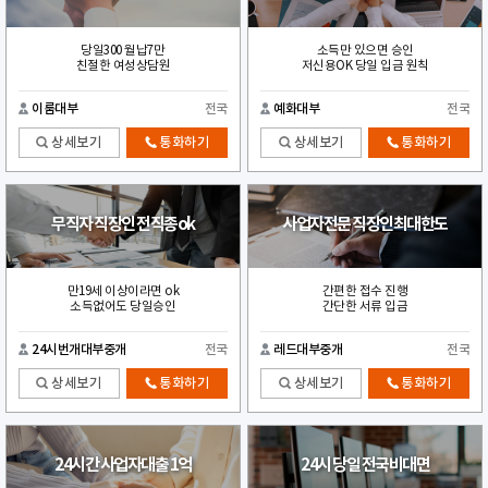
당일300 월납7만
소득만 있으면 승인
친절한 여성상담원
저신용OK 당일 입금 원칙
이룸대부
전국
예화대부
전국
상세보기
통화하기
상세보기
통화하기
무직자 직장인 전직종ok
사업자전문 직장인최대한도
만19세 이상이라면 ok
간편한 접수 진행
소득없어도 당일승인
간단한 서류 입금
24시번개대부중개
전국
레드대부중개
전국
상세보기
통화하기
상세보기
통화하기
24시간 사업자대출 1억
24시 당일 전국비대면