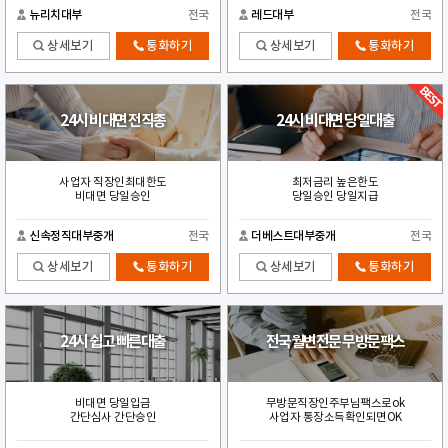
뉴리치대부
전국
레드대부
전국
상세보기
통화하기
상세보기
통화하기
24시 비대면 전직종
24시 비대면 당일대출
사업자 직장인최대한도
최저금리 높은한도
비대면 당일승인
당일승인 당일지급
신속정직대부중개
전국
더베스트대부중개
전국
상세보기
통화하기
상세보기
통화하기
24시 쉽고 빠른대출
전국월변전문 무방문팩스
비대면 당일입금
무방문직장인주부님팩스로ok
간단심사 간단승인
사업자 통장소득확인되면OK