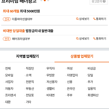
프리미엄 배너광고
광고문의
비대면 당일대출
수수료X 선이자 X
상세보기
통화하기
전국
모범트러스트대부
법정금리 당일대출
비대면 당일 승인
상세보기
통화하기
전국
민생대부중개
지역별 업체찾기
상품별 업체찾기
전체
직장인
무직자
여성
비상금
모바일
소액
무방문
자영업자
당일
사업자
전문직
저신용자
신용
추가
자동차
부동산
생활비
온라인
일용직
프리랜서
전당포
비대면
주부
회생파산
대환
기타