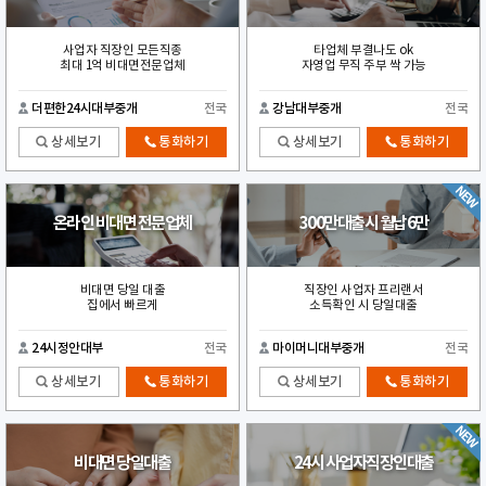
사업자 직장인 모든직종
타업체 부결나도 ok
최대 1억 비대면전문업체
자영업 무직 주부 싹 가능
더편한24시대부중개
전국
강남대부중개
전국
상세보기
통화하기
상세보기
통화하기
온라인 비대면 전문업체
300만대출시 월납6만
비대면 당일 대출
직장인 사업자 프리랜서
집에서 빠르게
소득확인 시 당일대출
24시정안대부
전국
마이머니대부중개
전국
상세보기
통화하기
상세보기
통화하기
비대면 당일대출
24시 사업자직장인대출