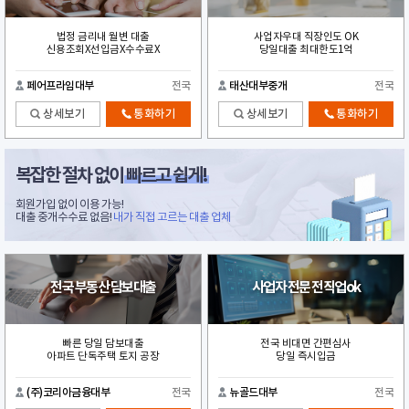
법정 금리내 월변 대출
사업자우대 직장인도 OK
신용조회X선입금X수수료X
당일대출 최대한도1억
페어프라임대부
전국
태산대부중개
전국
상세보기
통화하기
상세보기
통화하기
복잡한 절차 없이
빠르고 쉽게!
회원가입 없이 이용 가능!
대출 중개수수료 없음!
내가 직접 고르는 대출 업체
전국 부동산 담보대출
사업자 전문 전직업ok
빠른 당일 담보대출
전국 비대면 간편심사
아파트 단독주택 토지 공장
당일 즉시입금
(주)코리아금융대부
전국
뉴골드대부
전국