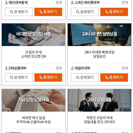
레드대부중개
전국
스피드캐쉬론대부
전국
상세보기
통화하기
상세보기
통화하기
비대면 당일 간단서류
24시 비대면 월변상품
사업자 우대
24시 비대면 빠른상담
소득만 있으면 OK
당일승인
(주)성용대부
전국
데일리대부
전국
상세보기
통화하기
상세보기
통화하기
지금 당장 당일 대출
24시 당일대출
비대면 즉시 입금
직장인 사업자 우대
무직자ok 신불자ok 여성
당일대출 한도 1억까지