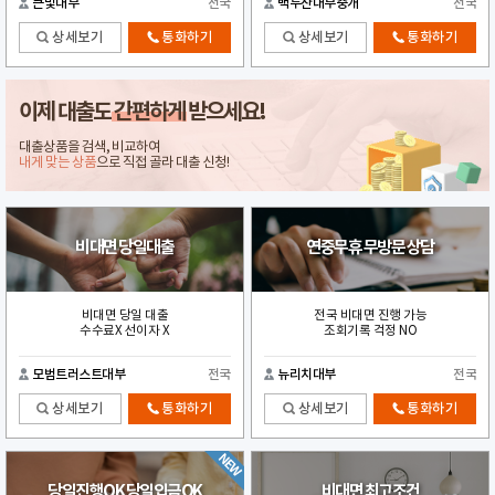
큰빛대부
전국
백두산대부중개
전국
상세보기
통화하기
상세보기
통화하기
이제 대출도
간편하게
받으세요!
대출상품을 검색, 비교하여
내게 맞는 상품
으로 직접 골라 대출 신청!
비대면 당일대출
연중무휴 무방문 상담
비대면 당일 대출
전국 비대면 진행 가능
수수료X 선이자 X
조회기록 걱정 NO
모범트러스트대부
전국
뉴리치대부
전국
상세보기
통화하기
상세보기
통화하기
당일진행OK 당일입금OK
비대면 최고조건