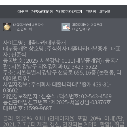
이용약관
개인정보처리방침
책임의한계와법적고지
주의사항
오류신고
대출중개분야 방문자수
대출중개분야 대출문의
11년 연속 1위
11년 연속 1위
사이트명 : 대출나라대부중개
대부중개업 상호명 : 주식회사 대출나라대부중개
대표
자 : 신준식
등록번호 : 2025-서울강남-0111(대부중개업)
등록기
관 : 서울 강남구 지역경제과 02-3423-5522
주소 : 서울특별시 강남구 선릉로 655, 16층 (논현동, 디
에이원타워)
사업자정보 : 주식회사 대출나라대부중개 439-81-
03602
개인정보책임자 : 신준식
팩스번호: 02-543-4569
통신판매업신고번호 : 제2025-서울강남-03876호
대표번호 : 1599-9687
금리 연20% 이내 (연체이자율 포함 20% 이내)(단,
2021. 7. 7부터 체결, 갱신, 연장되는 계약에 한함), 취급