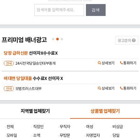
검색
프리미엄 배너광고
광고문의
최대 60개월
최대 5000만원
상세보기
통화하기
전국
더플파이넨셜대부
법정금리 당일대출
비대면 당일 승인
상세보기
통화하기
전국
민생대부중개
지역별 업체찾기
상품별 업체찾기
전체
직장인
무직자
여성
비상금
모바일
소액
무방문
자영업자
당일