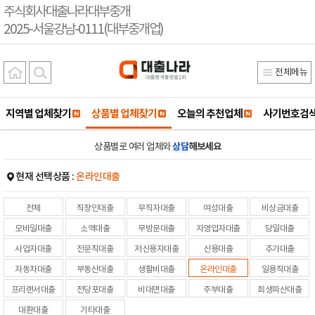
주식회사대출나라대부중개
2025-서울강남-0111(대부중개업)
전체메뉴
지역별 업체찾기
상품별 업체찾기
오늘의 추천업체
사기번호검
상품별로 여러 업체와
상담
해보세요
현재 선택상품 :
온라인대출
전체
직장인대출
무직자대출
여성대출
비상금대출
모바일대출
소액대출
무방문대출
자영업자대출
당일대출
사업자대출
전문직대출
저신용자대출
신용대출
추가대출
자동차대출
부동산대출
생활비대출
온라인대출
일용직대출
프리랜서대출
전당포대출
비대면대출
주부대출
회생파산대출
대환대출
기타대출