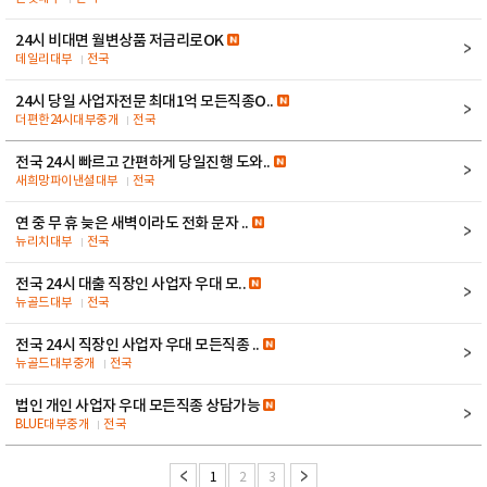
24시 비대면 월변상품 저금리로OK
데일리대부
전국
24시 당일 사업자전문 최대1억 모든직종O..
더편한24시대부중개
전국
전국 24시 빠르고 간편하게 당일진행 도와..
새희망파이낸셜대부
전국
연 중 무 휴 늦은 새벽이라도 전화 문자 ..
뉴리치대부
전국
전국 24시 대출 직장인 사업자 우대 모..
뉴골드대부
전국
전국 24시 직장인 사업자 우대 모든직종 ..
뉴골드대부중개
전국
법인 개인 사업자 우대 모든직종 상담가능
BLUE대부중개
전국
1
2
3