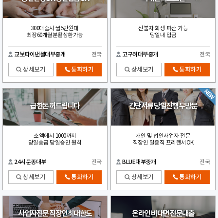
300대출시 월5만원대
신불자 회생 파산 가능
최장60개월분활상환가능
당일내 입금
교보파이낸셜대부중개
전국
고구려대부중개
전국
상세보기
통화하기
상세보기
통화하기
급한돈 꺼드립니다
간단서류 당일진행 무방문
소액에서 1000까지
개인 및 법인사업자 전문
당일송금 당일승인 원칙
직장인 일용직 프리랜서OK
24시문종대부
전국
BLUE대부중개
전국
상세보기
통화하기
상세보기
통화하기
사업자전문 직장인최대한도
온라인 비대면 전문대출