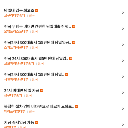
당일내 입금 최고조
고구려대부중개
전국
전국 무방문 비대면 간편한 당일대출 진행 ..
모범트러스트대부
전국
전국24시 300대출시 월5만원대 당일입금..
스피드캐쉬론대부
전국
전국 24시 300대출시 월5만원대 당일입..
교보파이낸셜대부중개
전국
전국24시 300대출시 월5만원대 당일..
서한파이낸셜대부
전국
24시 비대면 당일 지급
성우대부중개
전국
복잡한 절차 없이 비대면으로 빠르게 도와드..
페어프라임대부
전국
지금 즉시입금 가능
큰빛대부
전국