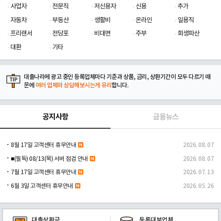
사업자
전문직
저신용자
신용
추가
자동차
부동산
생활비
온라인
일용직
프리랜서
전당포
비대면
주부
회생파산
대환
기타
대출나라에 광고 중인 등록업체마다 기준과 상품, 금리, 상환기간이 모두 다르기 때
문에
여러 업체와 상담해보시는게 유리
합니다.
공지사항
금융뉴스
8월 17일 고객센터 휴무안내
2026. 08. 07
■(필독) 08/13(목) 서버 점검 안내
2026. 08. 07
7월 17일 고객센터 휴무안내
2026. 07. 13
6월 3일 고객센터 휴무안내
2026. 05. 26
대출상환금
등록대부업체