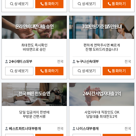
상세보기
통화하기
상세보기
통화하기
온라인비대면대출 승인
300만원기준월5만원대
최대한도 즉시확인
편하게 연락주시면 빠르게
비대면으로 승인
진행 도와드리겠습니다
24시레이스대부
전국
누구나신속대부
전국
상세보기
통화하기
상세보기
통화하기
전국 빠른 한도승인
24시간 사업자대출 1억
당일 입금까지 한번에
사업자우대 직장인도 OK
무방문 간편서류
당일대출 최대한도1억
베스트파트너대부중개
전국
나이스대부중개
전국