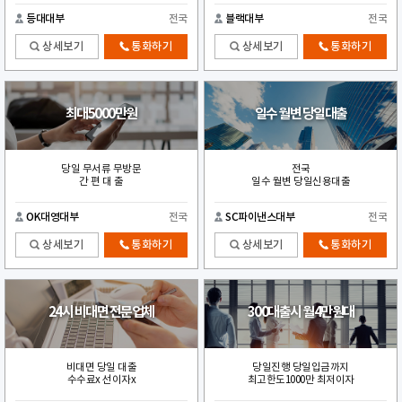
등대대부
전국
블랙대부
전국
상세보기
통화하기
상세보기
통화하기
최대5000만원
일수 월변 당일대출
당일 무서류 무방문
전국
간 편 대 출
일수 월변 당일신용대출
OK대영대부
전국
SC파이낸스대부
전국
상세보기
통화하기
상세보기
통화하기
24시 비대면 전문업체
300대출시 월4만원대
비대면 당일 대출
당일진행 당일입금까지
수수료x 선이자x
최고한도1000만 최저이자