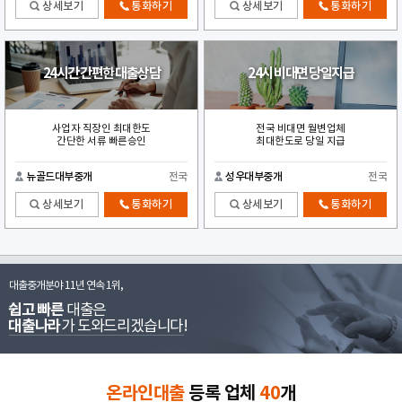
상세보기
통화하기
상세보기
통화하기
24시간 간편한 대출상담
24시 비대면 당일지급
사업자 직장인 최대한도
전국 비대면 월변업체
간단한 서류 빠른승인
최대한도로 당일 지급
뉴골드대부중개
전국
성우대부중개
전국
상세보기
통화하기
상세보기
통화하기
대출중개분야 11년 연속 1위,
쉽고 빠른
대출은
대출나라
가 도와드리겠습니다!
온라인대출
등록 업체
40
개