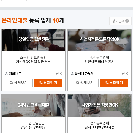
온라인대출
등록 업체
40
개
광고문의
당일입금 월변전문
사업자전문 모든직업OK
소득만 있으면 승인
정식등록업체
저신용OK 당일 입금 원칙
간단서류 비대면 24시
예화대부
전국
블랙대부중개
전국
상세보기
통화하기
상세보기
통화하기
24시 쉽고 빠른대출
사업자 전문 직장인OK
비대면 당일입금
정식등록업체
간단심사 간단승인
24시 비대면 간단서류