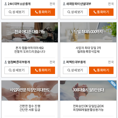
24시대부소상중개
전국
새희망파이낸셜대부
전국
상세보기
통화하기
상세보기
통화하기
전국 어디든 대출가능
당일 최대 5000까지
혼자 힘들어하지마세요
사업자 최대 당일 1억
친절히 도와드리겠습니다
협회등록정식업체
엄청빠른대부중개
전국
퍼펙트대부중개
전국
상세보기
통화하기
상세보기
통화하기
사업자전문 직장인최대한도
300대출시 월5만원대
간편한 접수 진행
전화승인OK 당일입금OK
간단한 서류 입금
최장60개월분활상환가능