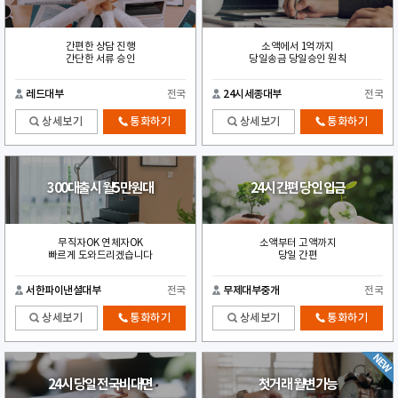
간편한 상담 진행
소액에서 1억까지
간단한 서류 승인
당일송금 당일승인 원칙
레드대부
전국
24시세종대부
전국
상세보기
통화하기
상세보기
통화하기
300대출시 월5만원대
24시 간편 당인 입금
무직자OK 연체자OK
소액부터 고액까지
빠르게 도와드리겠습니다
당일 간편
서한파이낸셜대부
전국
무제대부중개
전국
상세보기
통화하기
상세보기
통화하기
24시 당일 전국비대면
첫거래 월변가능