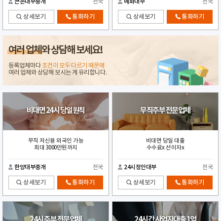
큰손대부중개
전국
예화대부
전국
상세보기
통화하기
상세보기
통화하기
여러 업체
와 상담해 보세요!
등록업체마다
조건이 모두 다르기 때문에
여러 업체와 상담해 보시는 게 유리합니다.
비대면 24시 당일원칙
무직주부 전문업체
무직 저신용 외국인 가능
비대면 당일 대출
최대 3000만원까지
수수료x 선이자x
한양대부중개
전국
24시정안대부
전국
상세보기
통화하기
상세보기
통화하기
24시 주부 전문업체
24시간 사업자대출 1억