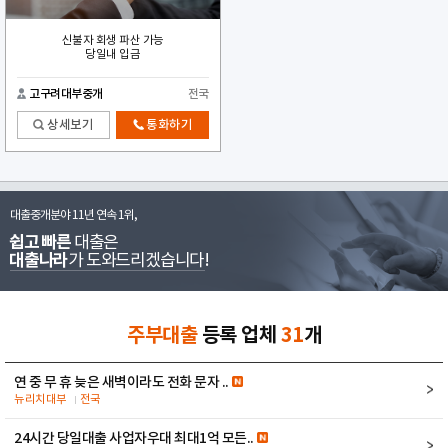
신불자 회생 파산 가능
당일내 입금
고구려대부중개
전국
상세보기
통화하기
대출중개분야 11년 연속 1위,
쉽고 빠른
대출은
대출나라
가 도와드리겠습니다!
주부대출
등록 업체
31
개
연 중 무 휴 늦은 새벽이라도 전화 문자 ..
뉴리치대부
전국
24시간 당일대출 사업자우대 최대1억 모든..