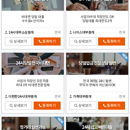
비대면 당일 대출
사업자우대 직장인도 OK
수수료x 선이자x
당일대출 최대한도1억
24시대부소상중개
전국
나이스대부중개
전국
상세보기
통화하기
상세보기
통화하기
24시 당일 전국비대면
당일입금 친절상담 월변
사업자 직장인 모든직종
전국 365일 24시 월변
최대 1억 비대면전문업체
무직자 연체자 저신용자OK
더편한24시대부중개
전국
가족대부중개
전국
상세보기
통화하기
상세보기
통화하기
첫거래 월변가능
24시 쉽고 빠른대출