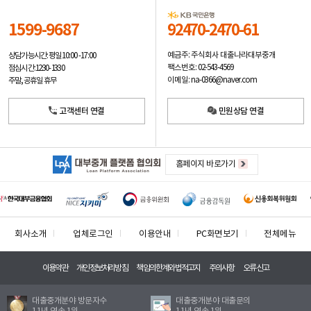
1599-9687
92470-2470-61
예금주: 주식회사 대출나라대부중개
상담가능시간: 평일
10:00 -17:00
팩스번호: 02-543-4569
점심시간: 12:30 - 13:30
이메일: na-0366@naver.com
주말, 공휴일 휴무
고객센터 연결
민원상담 연결
홈페이지 바로가기
회사소개
업체로그인
이용안내
PC화면보기
전체메뉴
이용약관
개인정보처리방침
책임의한계와법적고지
주의사항
오류신고
대출중개분야 방문자수
대출중개분야 대출문의