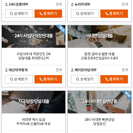
24시문종대부
전국
뉴리치대부
전국
상세보기
통화하기
상세보기
통화하기
24시 사업자직장인대출
비대면 당일대출
사업자우대 직장인도 OK
법정 금리내 월변 대출
당일대출 최대한도1억
신용조회X선입금X수수료X
태산대부중개
전국
페어프라임대부
전국
상세보기
통화하기
상세보기
통화하기
지금 당장 당일 대출
24시 비대면 월변상품
비대면 즉시 입금
24시 비대면 빠른상담
무직자ok 신불자ok 여성
당일승인