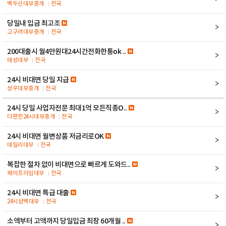
백두산대부중개
전국
당일내 입금 최고조
고구려대부중개
전국
200대출시 월4만원대24시간전화한통ok ..
태성대부
전국
24시 비대면 당일 지급
성우대부중개
전국
24시 당일 사업자전문 최대1억 모든직종O..
더편한24시대부중개
전국
24시 비대면 월변상품 저금리로OK
데일리대부
전국
복잡한 절차 없이 비대면으로 빠르게 도와드..
페어프라임대부
전국
24시 비대면 특급 대출
24시삼백대부
전국
소액부터 고액까지 당일입금 최장 60개월 ..