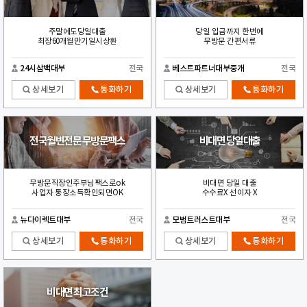
주말에도당일대출
당일 입금까지 한번에
최장60개월만기일시상환
무방문 간편서류
24시삼백대부
전국
베스트파트너대부중개
전국
상세보기
통화하기
상세보기
통화하기
전국월변전문 무방문팩스
비대면 당일대출
무방문직장인주부님팩스로ok
비대면 당일 대출
사업자 통장소득확인되면OK
수수료X 선이자 X
뉴다이렉트대부
전국
모범트러스트대부
전국
상세보기
통화하기
상세보기
통화하기
비대면 최고조건