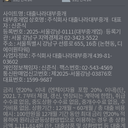
11년 연속 1위
11년 연속 1위
사이트명 : 대출나라대부중개
대부중개업 상호명 : 주식회사 대출나라대부중개
대표
자 : 신준식
등록번호 : 2025-서울강남-0111(대부중개업)
등록기
관 : 서울 강남구 지역경제과 02-3423-5522
주소 : 서울특별시 강남구 선릉로 655, 16층 (논현동, 디
에이원타워)
사업자정보 : 주식회사 대출나라대부중개 439-81-
03602
개인정보책임자 : 신준식
팩스번호: 02-543-4569
통신판매업신고번호 : 제2025-서울강남-03876호
대표번호 : 1599-9687
금리 연20% 이내 (연체이자율 포함 20% 이내)(단,
2021. 7. 7부터 체결, 갱신, 연장되는 계약에 한함), 취급
수수료 없음, 중도상환 수수료 없음, 중개수수료 없음, 추
가비용 없음. 상환기간 : 12개월 ~ 60개월 / 총 대출 비용
예시 : 100만원을 12개월 기간 동안 최대 금리 연20% 적
용하여 원리금균등상환방법으로 이용하는 경우 총 상환
금액 1,111,614원 (단, 대출상품 및 상환방법 등 대출계