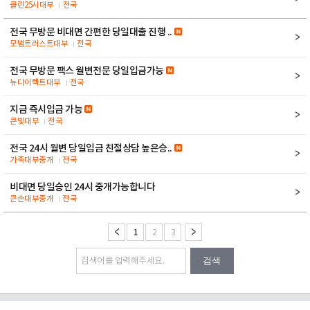
클린25시대부
전국
전국 무방문 비대면 간편한 당일대출 진행 ..
모범트러스트대부
전국
전국 무방문 팩스 월변전문 당일입금가능
뉴다이렉트대부
전국
지금 즉시입금 가능
큰빛대부
전국
전국 24시 월변 당일입금 친절상담 높은승..
가족대부중개
전국
비대면 당일승인 24시 중개가능합니다
큰손대부중개
전국
1
2
3
검색