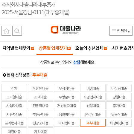
주식회사대출나라대부중개
2025-서울강남-0111(대부중개업)
전체메뉴
지역별 업체찾기
상품별 업체찾기
오늘의 추천업체
사기번호검
상품별로 여러 업체와
상담
해보세요
현재 선택상품 :
주부대출
전체
직장인대출
무직자대출
여성대출
비상금대출
모바일대출
소액대출
무방문대출
자영업자대출
당일대출
사업자대출
전문직대출
저신용자대출
신용대출
추가대출
자동차대출
부동산대출
생활비대출
온라인대출
일용직대출
프리랜서대출
전당포대출
비대면대출
주부대출
회생파산대출
대환대출
기타대출