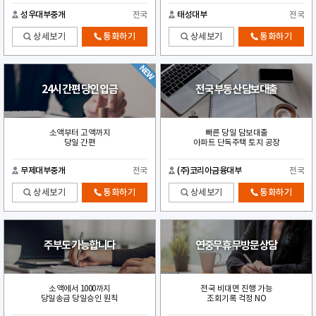
성우대부중개
전국
태성대부
전국
상세보기
통화하기
상세보기
통화하기
24시 간편 당인 입금
전국 부동산 담보대출
소액부터 고액까지
빠른 당일 담보대출
당일 간편
아파트 단독주택 토지 공장
무제대부중개
전국
(주)코리아금융대부
전국
상세보기
통화하기
상세보기
통화하기
주부도 가능합니다
연중무휴 무방문 상담
소액에서 1000까지
전국 비대면 진행 가능
당일송금 당일승인 원칙
조회기록 걱정 NO