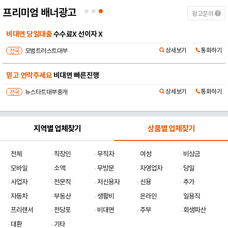
프리미엄 배너광고
광고문의
비대면 당일대출
수수료X 선이자 X
상세보기
통화하기
전국
모범트러스트대부
믿고 연락주세요
비대면 빠른진행
상세보기
통화하기
전국
뉴스타트대부중개
지역별 업체찾기
상품별 업체찾기
전체
직장인
무직자
여성
비상금
모바일
소액
무방문
자영업자
당일
사업자
전문직
저신용자
신용
추가
자동차
부동산
생활비
온라인
일용직
프리랜서
전당포
비대면
주부
회생파산
대환
기타