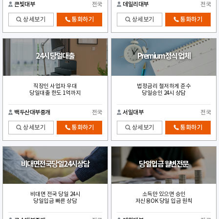
큰빛대부
전국
데일리대부
전국
상세보기
통화하기
상세보기
통화하기
24시 당일대출
Premium 정식 업체
직장인 사업자 우대
법정금리 철저하게 준수
당일대출 한도 1억까지
당일승인 24시 상담
백두산대부중개
전국
서일대부
전국
상세보기
통화하기
상세보기
통화하기
비대면전국당일24시상담
당일입금 월변전문
비대면 전국 당일 24시
소득만 있으면 승인
당일입금 빠른 상담
저신용OK 당일 입금 원칙