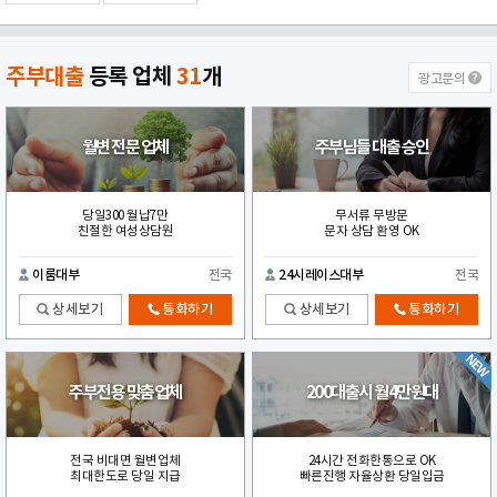
주부대출
등록 업체
31
개
광고문의
월변 전문 업체
주부님들 대출 승인
당일300 월납7만
무서류 무방문
친절한 여성상담원
문자 상담 환영 OK
이룸대부
전국
24시레이스대부
전국
상세보기
통화하기
상세보기
통화하기
주부전용 맞춤업체
200대출시 월4만원대
전국 비대면 월변업체
24시간 전화한통으로 OK
최대한도로 당일 지급
빠른진행 자율상환 당일입금