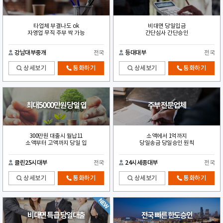
타업체 부결나도 ok
비대면 당일입금
자영업 무직 주부 싹 가능
간단심사 간단승인
강남대부중개
전국
등대대부
전국
상세보기
통화하기
상세보기
통화하기
최대5000만원 당일 입
주부 전문업체
300만원 대출시 월납11
소액에서 1억까지
소액부터 고액까지 당일 입
당일송금 당일승인 원칙
클린25시대부
전국
24시세종대부
전국
상세보기
통화하기
상세보기
통화하기
비대면 특급 당일대출
전국 빠른 한도승인