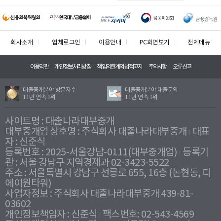
회사소개
업체로그인
이용안내
PC화면보기
전체메뉴
이용약관
개인정보처리방침
책임의한계와법적고지
주의사항
오류신고
대출중개분야 방문자수
대출중개분야 대출문의
11년 연속 1위
11년 연속 1위
사이트명 : 대출나라대부중개
대부중개업 상호명 : 주식회사 대출나라대부중개
대표
자 : 신준식
등록번호 : 2025-서울강남-0111(대부중개업)
등록기
관 : 서울 강남구 지역경제과 02-3423-5522
주소 : 서울특별시 강남구 선릉로 655, 16층 (논현동, 디
에이원타워)
사업자정보 : 주식회사 대출나라대부중개 439-81-
03602
개인정보책임자 : 신준식
팩스번호: 02-543-4569