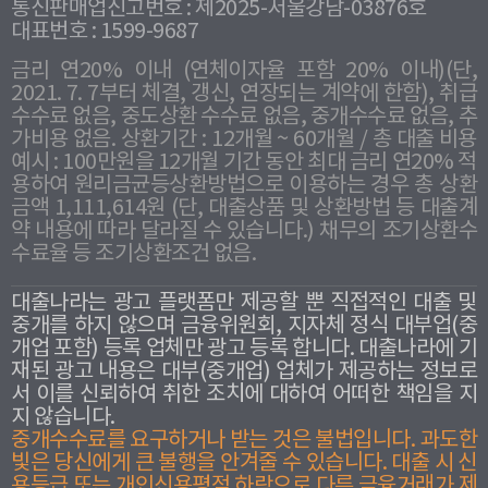
통신판매업신고번호 : 제2025-서울강남-03876호
대표번호 : 1599-9687
금리 연20% 이내 (연체이자율 포함 20% 이내)(단,
2021. 7. 7부터 체결, 갱신, 연장되는 계약에 한함), 취급
수수료 없음, 중도상환 수수료 없음, 중개수수료 없음, 추
가비용 없음. 상환기간 : 12개월 ~ 60개월 / 총 대출 비용
예시 : 100만원을 12개월 기간 동안 최대 금리 연20% 적
용하여 원리금균등상환방법으로 이용하는 경우 총 상환
금액 1,111,614원 (단, 대출상품 및 상환방법 등 대출계
약 내용에 따라 달라질 수 있습니다.) 채무의 조기상환수
수료율 등 조기상환조건 없음.
대출나라는 광고 플랫폼만 제공할 뿐 직접적인 대출 및
중개를 하지 않으며 금융위원회, 지자체 정식 대부업(중
개업 포함) 등록 업체만 광고 등록 합니다. 대출나라에 기
재된 광고 내용은 대부(중개업) 업체가 제공하는 정보로
서 이를 신뢰하여 취한 조치에 대하여 어떠한 책임을 지
지 않습니다.
중개수수료를 요구하거나 받는 것은 불법입니다. 과도한
빛은 당신에게 큰 불행을 안겨줄 수 있습니다. 대출 시 신
용등급 또는 개인신용평점 하락으로 다른 금융거래가 제