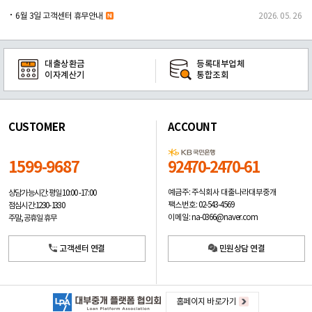
6월 3일 고객센터 휴무안내
2026. 05. 26
대출상환금
등록대부업체
이자계산기
통합조회
CUSTOMER
ACCOUNT
1599-9687
92470-2470-61
예금주: 주식회사 대출나라대부중개
상담가능시간: 평일
10:00 -17:00
팩스번호: 02-543-4569
점심시간: 12:30 - 13:30
이메일: na-0366@naver.com
주말, 공휴일 휴무
고객센터 연결
민원상담 연결
홈페이지 바로가기