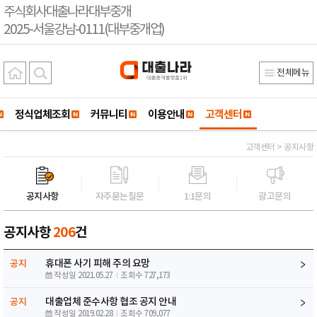
주식회사대출나라대부중개
2025-서울강남-0111(대부중개업)
전체메뉴
정식업체조회
커뮤니티
이용안내
고객센터
고객센터 > 공지사항
공지사항
자주묻는질문
1:1문의
광고문의
공지사항
206
건
휴대폰 사기 피해 주의 요망
공지
작성일 2021.05.27
조회수 727,173
대출업체 준수사항 협조 공지 안내
공지
작성일 2019.02.28
조회수 709,077