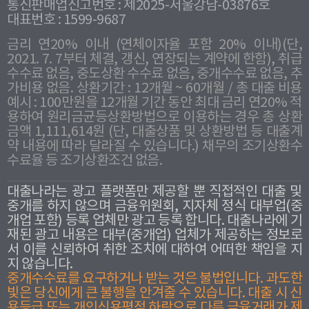
통신판매업신고번호 : 제2025-서울강남-03876호
대표번호 : 1599-9687
금리 연20% 이내 (연체이자율 포함 20% 이내)(단,
2021. 7. 7부터 체결, 갱신, 연장되는 계약에 한함), 취급
수수료 없음, 중도상환 수수료 없음, 중개수수료 없음, 추
가비용 없음. 상환기간 : 12개월 ~ 60개월 / 총 대출 비용
예시 : 100만원을 12개월 기간 동안 최대 금리 연20% 적
용하여 원리금균등상환방법으로 이용하는 경우 총 상환
금액 1,111,614원 (단, 대출상품 및 상환방법 등 대출계
약 내용에 따라 달라질 수 있습니다.) 채무의 조기상환수
수료율 등 조기상환조건 없음.
대출나라는 광고 플랫폼만 제공할 뿐 직접적인 대출 및
중개를 하지 않으며 금융위원회, 지자체 정식 대부업(중
개업 포함) 등록 업체만 광고 등록 합니다. 대출나라에 기
재된 광고 내용은 대부(중개업) 업체가 제공하는 정보로
서 이를 신뢰하여 취한 조치에 대하여 어떠한 책임을 지
지 않습니다.
중개수수료를 요구하거나 받는 것은 불법입니다. 과도한
빛은 당신에게 큰 불행을 안겨줄 수 있습니다. 대출 시 신
용등급 또는 개인신용평점 하락으로 다른 금융거래가 제