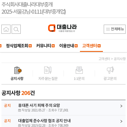
주식회사대출나라대부중개
2025-서울강남-0111(대부중개업)
전체메뉴
정식업체조회
커뮤니티
이용안내
고객센터
고객센터 > 공지사항
공지사항
자주묻는질문
1:1문의
광고문의
공지사항
206
건
휴대폰 사기 피해 주의 요망
공지
작성일 2021.05.27
조회수 727,001
대출업체 준수사항 협조 공지 안내
공지
작성일 2019.02.28
조회수 708,909