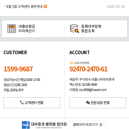
6월 3일 고객센터 휴무안내
2026. 05. 26
대출상환금
등록대부업체
이자계산기
통합조회
CUSTOMER
ACCOUNT
1599-9687
92470-2470-61
예금주: 주식회사 대출나라대부중개
상담가능시간: 평일
10:00 -17:00
팩스번호: 02-543-4569
점심시간: 12:30 - 13:30
이메일: na-0366@naver.com
주말, 공휴일 휴무
고객센터 연결
민원상담 연결
홈페이지 바로가기