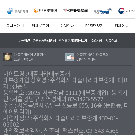
회사소개
업체로그인
이용안내
PC화면보기
전체메뉴
이용약관
개인정보처리방침
책임의한계와법적고지
주의사항
오류신고
대출중개분야 방문자수
대출중개분야 대출문의
11년 연속 1위
11년 연속 1위
사이트명 : 대출나라대부중개
대부중개업 상호명 : 주식회사 대출나라대부중개
대표
자 : 신준식
등록번호 : 2025-서울강남-0111(대부중개업)
등록기
관 : 서울 강남구 지역경제과 02-3423-5522
주소 : 서울특별시 강남구 선릉로 655, 16층 (논현동, 디
에이원타워)
사업자정보 : 주식회사 대출나라대부중개 439-81-
03602
개인정보책임자 : 신준식
팩스번호: 02-543-4569