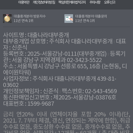
이용약관
개인정보처리방침
책임의한계와법적고지
주의사항
오류신고
대출중개분야 방문자수
대출중개분야 대출문의
11년 연속 1위
11년 연속 1위
사이트명 : 대출나라대부중개
대부중개업 상호명 : 주식회사 대출나라대부중개
대표
자 : 신준식
등록번호 : 2025-서울강남-0111(대부중개업)
등록기
관 : 서울 강남구 지역경제과 02-3423-5522
주소 : 서울특별시 강남구 선릉로 655, 16층 (논현동, 디
에이원타워)
사업자정보 : 주식회사 대출나라대부중개 439-81-
03602
개인정보책임자 : 신준식
팩스번호: 02-543-4569
통신판매업신고번호 : 제2025-서울강남-03876호
대표번호 : 1599-9687
금리 연20% 이내 (연체이자율 포함 20% 이내)(단,
2021. 7. 7부터 체결, 갱신, 연장되는 계약에 한함), 취급
수수료 없음, 중도상환 수수료 없음, 중개수수료 없음, 추