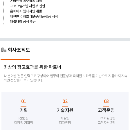
온라인상 홍보활동 시작
프로그램개발 사업부 신설
홈페이지 웹디자인 개발
대한민국 최초 대출중개플랫폼 시작
대출나라 공식 오픈
회사조직도
최상의 광고효과를 위한 파트너
각 분야별 전문 인력으로 구성되어 업무의 전문성과 축적된 노하우를 기반으로 지금까지 지속
적인 성장을 이루고 있습니다.
01
02
03
기획
기술지원
고객운영
R&D팀
개발팀
고객지원 1팀
마케팅 기획팀
디자인팀
고객지원 2팀