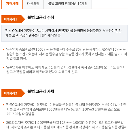
피해사례
대응요령
불법 고금리 피해예방 10계명
불법 고금리 수취
피해사례 1
전남 OO시에 거주하는 S씨는 시장에서 반찬가게를 운영중에 운영자금이 부족하여 전단
지를 보고 고금리 일수를 이용하게 되었음
일수업자 송모씨로부터 500만원을 빌렸는데 수수료 30만원을 공제하고 65일간 10만원을
상환하는 조건이었는데, 서씨는 일수금 상환 부담을 견디지 못하고 현재는 가게를 넘기고 식
당일 하고 있음.
일수업자는 이후에도 계속 채권추심을 하면서, 경찰에서 혹시 조사요청이 오더라도 응하지
말고 거짓말을 하라고 회유하고 있다며 피해구제 신고
불법 고금리 사채
피해사례 2
전북OO시에 거주하는 유모씨는 미용실을 운영하던 중 사업 운영자금이 부족하여 일수전단
지를 보고 사채업자 조씨로부터 500만원을 매일 6만원씩 100일간 상환하는 조건으로
2012.09월 대출받음.
2013.01월에 추가로 1,000만원을 매일 12만원씩 100일간 상환하는 조건으로 대출받았는
데, 사채업자 조씨는 이때 미용실 매매계약서를 강제로 작성하게 하고 미용실 열쇠를 강탈해