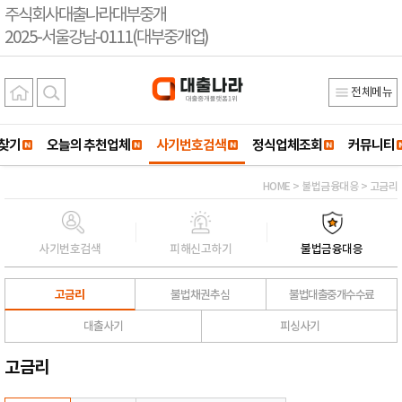
주식회사대출나라대부중개
2025-서울강남-0111(대부중개업)
전체메뉴
찾기
오늘의 추천업체
사기번호검색
정식업체조회
커뮤니티
HOME > 불법금융대응 > 고금리
사기번호검색
피해신고하기
불법금융대응
고금리
불법채권추심
불법대출중개수수료
대출사기
피싱사기
고금리