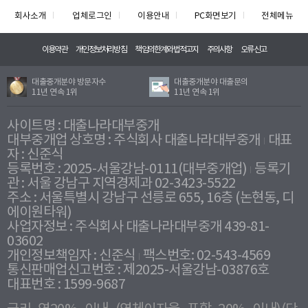
회사소개
업체로그인
이용안내
PC화면보기
전체메뉴
이용약관
개인정보처리방침
책임의한계와법적고지
주의사항
오류신고
대출중개분야 방문자수
대출중개분야 대출문의
11년 연속 1위
11년 연속 1위
사이트명 : 대출나라대부중개
대부중개업 상호명 : 주식회사 대출나라대부중개
대표
자 : 신준식
등록번호 : 2025-서울강남-0111(대부중개업)
등록기
관 : 서울 강남구 지역경제과 02-3423-5522
주소 : 서울특별시 강남구 선릉로 655, 16층 (논현동, 디
에이원타워)
사업자정보 : 주식회사 대출나라대부중개 439-81-
03602
개인정보책임자 : 신준식
팩스번호: 02-543-4569
통신판매업신고번호 : 제2025-서울강남-03876호
대표번호 : 1599-9687