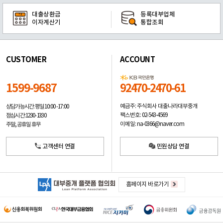
대출상환금
등록대부업체
이자계산기
통합조회
CUSTOMER
ACCOUNT
1599-9687
92470-2470-61
예금주: 주식회사 대출나라대부중개
상담가능시간: 평일
10:00 -17:00
팩스번호: 02-543-4569
점심시간: 12:30 - 13:30
이메일: na-0366@naver.com
주말, 공휴일 휴무
고객센터 연결
민원상담 연결
홈페이지 바로가기