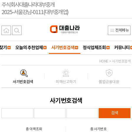
주식회사대출나라대부중개
2025-서울강남-0111(대부중개업)
전체메뉴
찾기
오늘의 추천업체
사기번호검색
정식업체조회
커뮤니티
HOME > 사기번호검색
사기번호검색
피해신고하기
불법금융대응
사기번호검색
검색
총 이력조회
총 사기번호