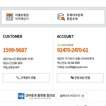
대출상환금
등록대부업체
이자계산기
통합조회
CUSTOMER
ACCOUNT
1599-9687
92470-2470-61
예금주: 주식회사 대출나라대부중개
상담가능시간: 평일
10:00 -17:00
팩스번호: 02-543-4569
점심시간: 12:30 - 13:30
이메일: na-0366@naver.com
주말, 공휴일 휴무
고객센터 연결
민원상담 연결
홈페이지 바로가기