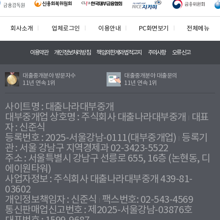
회사소개
업체로그인
이용안내
PC화면보기
전체메뉴
이용약관
개인정보처리방침
책임의한계와법적고지
주의사항
오류신고
대출중개분야 방문자수
대출중개분야 대출문의
11년 연속 1위
11년 연속 1위
사이트명 : 대출나라대부중개
대부중개업 상호명 : 주식회사 대출나라대부중개
대표
자 : 신준식
등록번호 : 2025-서울강남-0111(대부중개업)
등록기
관 : 서울 강남구 지역경제과 02-3423-5522
주소 : 서울특별시 강남구 선릉로 655, 16층 (논현동, 디
에이원타워)
사업자정보 : 주식회사 대출나라대부중개 439-81-
03602
개인정보책임자 : 신준식
팩스번호: 02-543-4569
통신판매업신고번호 : 제2025-서울강남-03876호