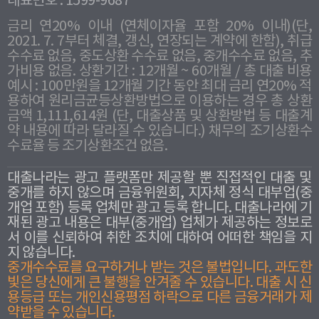
대표번호 : 1599-9687
금리 연20% 이내 (연체이자율 포함 20% 이내)(단,
2021. 7. 7부터 체결, 갱신, 연장되는 계약에 한함), 취급
수수료 없음, 중도상환 수수료 없음, 중개수수료 없음, 추
가비용 없음. 상환기간 : 12개월 ~ 60개월 / 총 대출 비용
예시 : 100만원을 12개월 기간 동안 최대 금리 연20% 적
용하여 원리금균등상환방법으로 이용하는 경우 총 상환
금액 1,111,614원 (단, 대출상품 및 상환방법 등 대출계
약 내용에 따라 달라질 수 있습니다.) 채무의 조기상환수
수료율 등 조기상환조건 없음.
대출나라는 광고 플랫폼만 제공할 뿐 직접적인 대출 및
중개를 하지 않으며 금융위원회, 지자체 정식 대부업(중
개업 포함) 등록 업체만 광고 등록 합니다. 대출나라에 기
재된 광고 내용은 대부(중개업) 업체가 제공하는 정보로
서 이를 신뢰하여 취한 조치에 대하여 어떠한 책임을 지
지 않습니다.
중개수수료를 요구하거나 받는 것은 불법입니다. 과도한
빛은 당신에게 큰 불행을 안겨줄 수 있습니다. 대출 시 신
용등급 또는 개인신용평점 하락으로 다른 금융거래가 제
약받을 수 있습니다.