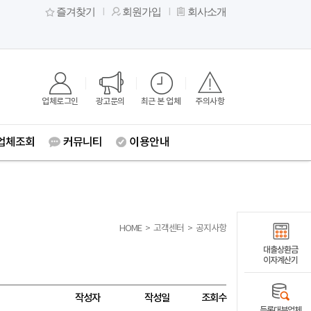
즐겨찾기
회원가입
회사소개
업체로그인
광고문의
최근 본 업체
주의사항
업체조회
커뮤니티
이용안내
HOME
>
고객센터
>
공지사항
대출상환금
이자계산기
작성자
작성일
조회수
등록대부업체