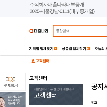
본
주식회사대출나라대부중개
문
2025-서울강남-0111(대부중개업)
바
로
가
기
지역별 업체찾기
상품별 업체찾기
오늘의 
고객센터
고객센터
공지
사기번호검색
대출업체가 모두 한 곳에, 대출나라!
고객센터
회원가입 없이
무료로 이용
번호
가능합니다.