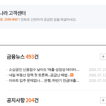
나라 고객센터
 1599-9687
/ 전화로 간편하게 궁금한 점을 해결하세요.
금융뉴스
493
건
소상공인 신용점수 낮아도 '매출·성장성 데이터..
2026. 07. 2
내일 부동산 정책 첫 토론회...공급난 해법 ..
2026. 07. 1
아파트 입주 문제없나… 은행, 하반기 잔금대출..
2026. 07. 0
공지사항
204
건