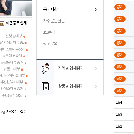
공지
공지사항
공지
자주묻는질문
최근 등록 업체
공지
1:1문의
노란햇살대부
공지
24시여성대부중..
광고문의
더베스트대부중개
공지
뉴본대부중개
뉴골드대부중개
공지
지역별 업체찾기
뉴골드대부
파파파이낸셜대부
공지
더편한24시대부..
상품별 업체찾기
하데스대부중개
공지
(주)정원자산운..
164
자주묻는 질문
163
162