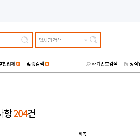
업체명 검색
추천업체
맞춤검색
사기번호검색
정식
사항
204
건
제목