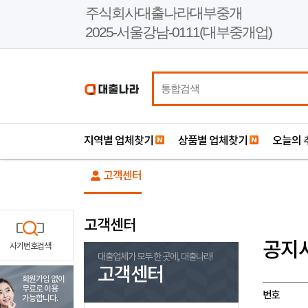
본
주식회사대출나라대부중개
문
2025-서울강남-0111(대부중개업)
바
로
가
기
지역별 업체찾기
상품별 업체찾기
오늘의 
고객센터
고객센터
공지
사기번호검색
대출업체가 모두 한 곳에, 대출나라!
고객센터
회원가입 없이
무료로 이용
번호
가능합니다.