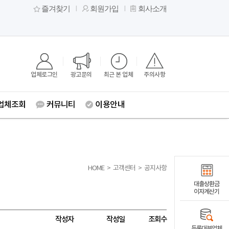
즐겨찾기
회원가입
회사소개
업체로그인
광고문의
최근 본 업체
주의사항
업체조회
커뮤니티
이용안내
HOME
>
고객센터
>
공지사항
대출상환금
이자계산기
작성자
작성일
조회수
등록대부업체