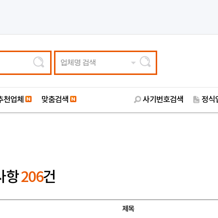
업체명 검색
추천업체
맞춤검색
사기번호검색
정식
사항
206
건
제목