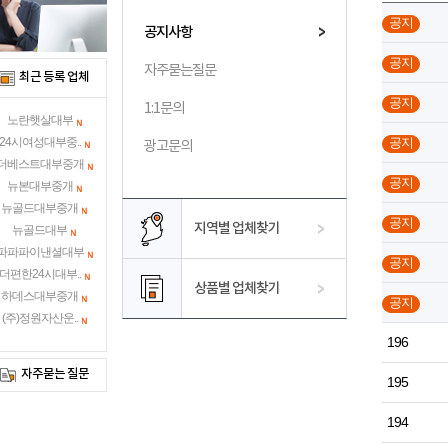
공지
공지사항
공지
자주묻는질문
최근 등록 업체
공지
1:1문의
노란햇살대부
공지
24시여성대부중..
광고문의
더베스트대부중개
공지
뉴본대부중개
뉴골드대부중개
공지
지역별 업체찾기
뉴골드대부
파파파이낸셜대부
공지
더편한24시대부..
상품별 업체찾기
하데스대부중개
공지
(주)정원자산운..
196
자주묻는 질문
195
194