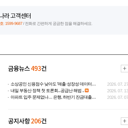
나라 고객센터
 1599-9687
/ 전화로 간편하게 궁금한 점을 해결하세요.
금융뉴스
493
건
소상공인 신용점수 낮아도 '매출·성장성 데이터..
2026. 07. 2
내일 부동산 정책 첫 토론회...공급난 해법 ..
2026. 07. 1
아파트 입주 문제없나… 은행, 하반기 잔금대출..
2026. 07. 0
공지사항
206
건