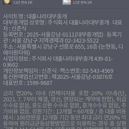
11년 연속 1위
11년 연속 1위
사이트명 : 대출나라대부중개
대부중개업 상호명 : 주식회사 대출나라대부중개
대표
자 : 신준식
등록번호 : 2025-서울강남-0111(대부중개업)
등록기
관 : 서울 강남구 지역경제과 02-3423-5522
주소 : 서울특별시 강남구 선릉로 655, 16층 (논현동, 디
에이원타워)
사업자정보 : 주식회사 대출나라대부중개 439-81-
03602
개인정보책임자 : 신준식
팩스번호: 02-543-4569
통신판매업신고번호 : 제2025-서울강남-03876호
대표번호 : 1599-9687
금리 연20% 이내 (연체이자율 포함 20% 이내)(단,
2021. 7. 7부터 체결, 갱신, 연장되는 계약에 한함), 취급
수수료 없음, 중도상환 수수료 없음, 중개수수료 없음, 추
가비용 없음. 상환기간 : 12개월 ~ 60개월 / 총 대출 비용
예시 : 100만원을 12개월 기간 동안 최대 금리 연20% 적
용하여 원리금균등상환방법으로 이용하는 경우 총 상환