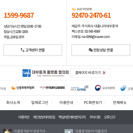
1599-9687
92470-2470-61
예금주: 주식회사 대출나라대부중개
상담가능시간: 평일
10:00 -17:00
팩스번호: 02-543-4569
점심시간: 12:30 - 13:30
이메일: na-0366@naver.com
주말, 공휴일 휴무
고객센터 연결
민원상담 연결
홈페이지 바로가기
회사소개
업체로그인
이용안내
PC화면보기
전체메뉴
이용약관
개인정보처리방침
책임의한계와법적고지
주의사항
오류신고
대출중개분야 방문자수
대출중개분야 대출문의