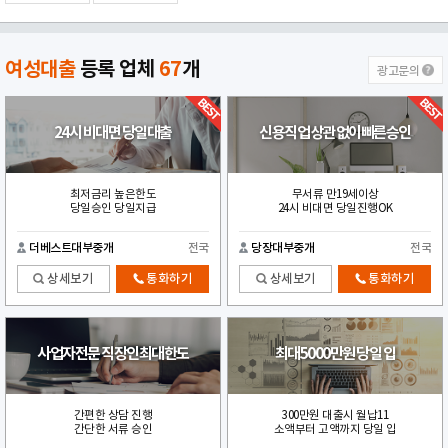
여성대출
등록 업체
67
개
광고문의
24시 비대면 당일대출
신용직업 상관없이빠른승인
최저금리 높은한도
무서류 만19세이상
당일승인 당일지급
24시 비대면 당일진행OK
더베스트대부중개
전국
당장대부중개
전국
상세보기
통화하기
상세보기
통화하기
사업자전문 직장인최대한도
최대5000만원 당일 입
간편한 상담 진행
300만원 대출시 월납11
간단한 서류 승인
소액부터 고액까지 당일 입