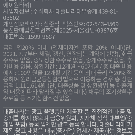
에이원타워)
사업자정보 : 주식회사 대출나라대부중개 439-81-
03602
개인정보책임자 : 신준식
팩스번호: 02-543-4569
통신판매업신고번호 : 제2025-서울강남-03876호
대표번호 : 1599-9687
금리 연20% 이내 (연체이자율 포함 20% 이내)(단,
2021. 7. 7부터 체결, 갱신, 연장되는 계약에 한함), 취급
수수료 없음, 중도상환 수수료 없음, 중개수수료 없음, 추
가비용 없음. 상환기간 : 12개월 ~ 60개월 / 총 대출 비용
예시 : 100만원을 12개월 기간 동안 최대 금리 연20% 적
용하여 원리금균등상환방법으로 이용하는 경우 총 상환
금액 1,111,614원 (단, 대출상품 및 상환방법 등 대출계
약 내용에 따라 달라질 수 있습니다.) 채무의 조기상환수
수료율 등 조기상환조건 없음.
대출나라는 광고 플랫폼만 제공할 뿐 직접적인 대출 및
중개를 하지 않으며 금융위원회, 지자체 정식 대부업(중
개업 포함) 등록 업체만 광고 등록 합니다. 대출나라에 기
재된 광고 내용은 대부(중개업) 업체가 제공하는 정보로