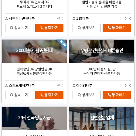
무직자OK 연체자OK
월변가능 쉬운대출 빠른대출
빠르게 도와드리겠습니다
서울 경기 인천만 가능
서한파이낸셜대부
전국
119대부
전국
상세보기
통화하기
상세보기
통화하기
300대출시 월5만원대
무방문 간편심사 빠른승인
전화승인OK 당일입금OK
300만 대출시 월9만
최장60개월분활상환가능
무직자 연체자 신불자가능
스피드캐쉬론대부
전국
아이엠대부
전국
상세보기
통화하기
상세보기
통화하기
24시 전국 당일 자금
월변 전문 업체