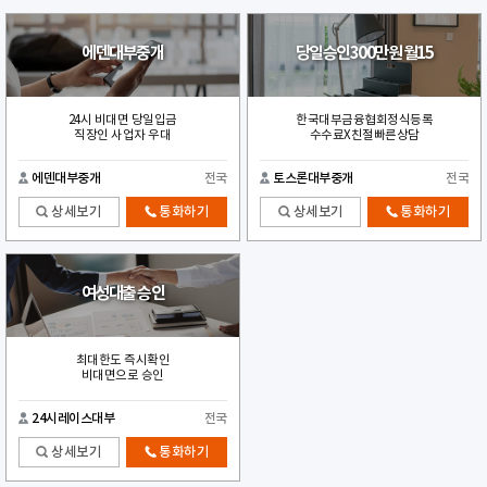
에덴대부중개
당일승인300만원 월15
24시 비대면 당일입금
한국대부금융협회정식등록
직장인 사업자 우대
수수료X친절빠른상담
에덴대부중개
전국
토스론대부중개
전국
상세보기
통화하기
상세보기
통화하기
여성대출 승인
최대한도 즉시확인
비대면으로 승인
24시레이스대부
전국
상세보기
통화하기