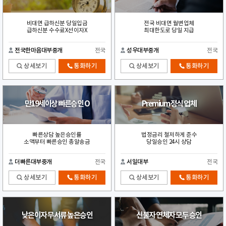
비대면 급하신분 당일입금
전국 비대면 월변업체
급하신분 수수료X선이자X
최대한도로 당일 지급
전국한마음대부중개
전국
성우대부중개
전국
상세보기
통화하기
상세보기
통화하기
만19세이상 빠른승인 O
Premium 정식 업체
빠른상담 높은승인률
법정금리 철저하게 준수
소액부터 빠른승인 총알송금
당일승인 24시 상담
더빠른대부중개
전국
서일대부
전국
상세보기
통화하기
상세보기
통화하기
낮은이자 무서류 높은승인
신불자 연체자 모두 승인