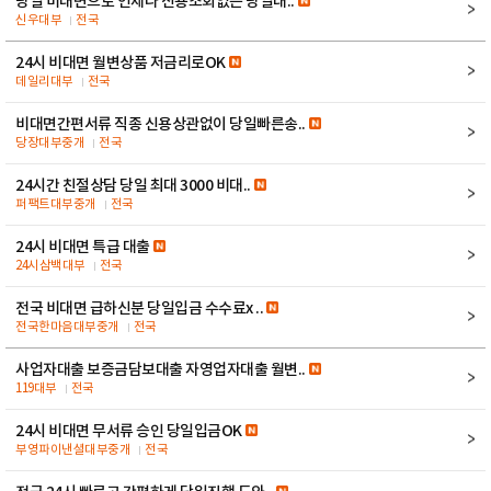
당일 비대면으로 언제나 신용조회없는 당일대..
신우대부
전국
24시 비대면 월변상품 저금리로OK
데일리대부
전국
비대면간편서류 직종 신용상관없이 당일빠른송..
당장대부중개
전국
24시간 친절상담 당일 최대 3000 비대..
퍼팩트대부중개
전국
24시 비대면 특급 대출
24시삼백대부
전국
전국 비대면 급하신분 당일입금 수수료x ..
전국한마음대부중개
전국
사업자대출 보증금담보대출 자영업자대출 월변..
119대부
전국
24시 비대면 무서류 승인 당일입금OK
부영파이낸셜대부중개
전국