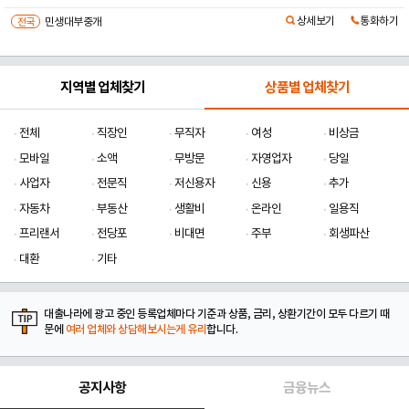
상세보기
통화하기
전국
민생대부중개
지역별 업체찾기
상품별 업체찾기
전체
직장인
무직자
여성
비상금
모바일
소액
무방문
자영업자
당일
사업자
전문직
저신용자
신용
추가
자동차
부동산
생활비
온라인
일용직
프리랜서
전당포
비대면
주부
회생파산
대환
기타
대출나라에 광고 중인 등록업체마다 기준과 상품, 금리, 상환기간이 모두 다르기 때
문에
여러 업체와 상담해보시는게 유리
합니다.
공지사항
금융뉴스