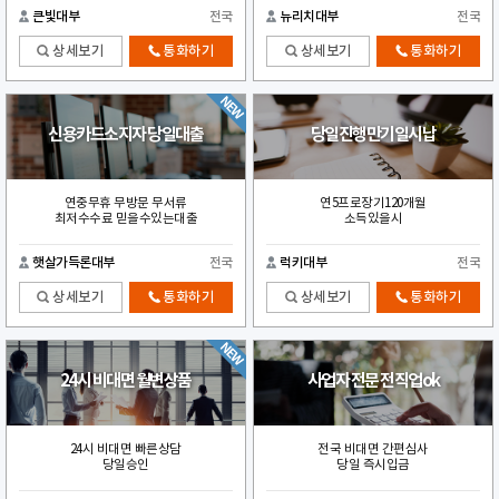
큰빛대부
전국
뉴리치대부
전국
상세보기
통화하기
상세보기
통화하기
신용카드소지자 당일대출
당일진행만기일시납
연중무휴 무방문 무서류
연5프로장기120개월
최저수수료 믿을수있는대출
소득있을시
햇살가득론대부
전국
럭키대부
전국
상세보기
통화하기
상세보기
통화하기
24시 비대면 월변상품
사업자 전문 전직업ok
24시 비대면 빠른상담
전국 비대면 간편심사
당일승인
당일 즉시입금