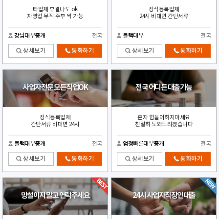
타업체 부결나도 ok
정식등록업체
자영업 무직 주부 싹 가능
24시 비대면 간단서류
강남대부중개
전국
블랙대부
전국
상세보기
통화하기
상세보기
통화하기
사업자전문 모든직업OK
전국 어디든 대출가능
정식등록업체
혼자 힘들어하지마세요
간단서류 비대면 24시
친절히 도와드리겠습니다
블랙대부중개
전국
엄청빠른대부중개
전국
상세보기
통화하기
상세보기
통화하기
망설이지 말고 연락주세요
24시 사업자직장인대출