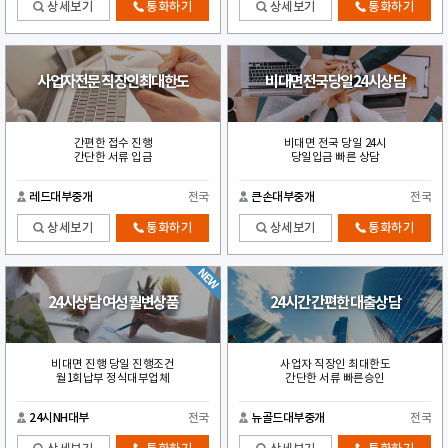
상세보기
통화하기
상세보기
통화하기
사업자전문 직장인최대한도
비대면전국당일24시상담
간편한 접수 진행
비대면 전국 당일 24시
간단한 서류 입금
당일입금 빠른 상담
레드대부중개
전국
큰손대부중개
전국
상세보기
통화하기
상세보기
통화하기
24시상담 여성 월변상품
24시간 간편한 대출상담
비대면 진행 당일 진행조건
사업자 직장인 최대한도
월1회납부 정식대부업체
간단한 서류 빠른승인
24시NH대부
전국
뉴골드대부중개
전국