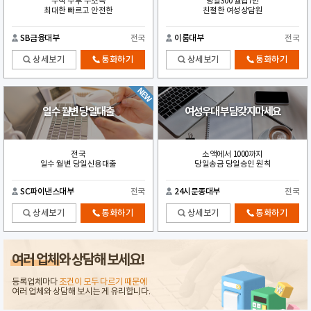
무직 주부 무소득
당일300 월납7만
최대한 빠르고 안전한
친절한 여성상담원
SB금융대부
전국
이룸대부
전국
상세보기
통화하기
상세보기
통화하기
일수 월변 당일대출
여성우대 부담갖지마세요
전국
소액에서 1000까지
일수 월변 당일신용대출
당일송금 당일승인 원칙
SC파이낸스대부
전국
24시문종대부
전국
상세보기
통화하기
상세보기
통화하기
여러 업체
와 상담해 보세요!
등록업체마다
조건이 모두 다르기 때문에
여러 업체와 상담해 보시는 게 유리합니다.