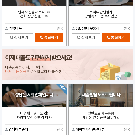
연체자 신불자 무직 OK
무서류 간단심사
전화 상담 친절 약속
당일즉시대출 즉시입금
약속대부
전국
SB금융대부중개
전국
상세보기
통화하기
상세보기
통화하기
이제 대출도
간편하게
받으세요!
대출상품을 검색, 비교하여
내게 맞는 상품
으로 직접 골라 대출 신청!
정답은 저희업체입니다
새 출발을 도와드립니다
타업체 부결나도 ok
월변으로 채무통합
자영업 무직 주부 싹 다가
개인돈 일수 급전 모두해당
강남대부중개
전국
에이엘파이낸셜대부
전국