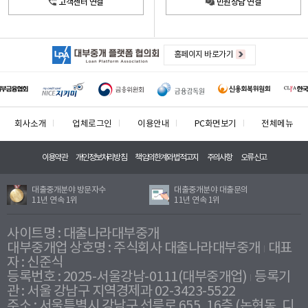
고객센터 연결
민원상담 연결
홈페이지 바로가기
회사소개
업체로그인
이용안내
PC화면보기
전체메뉴
이용약관
개인정보처리방침
책임의한계와법적고지
주의사항
오류신고
대출중개분야 방문자수
대출중개분야 대출문의
11년 연속 1위
11년 연속 1위
사이트명 : 대출나라대부중개
대부중개업 상호명 : 주식회사 대출나라대부중개
대표
자 : 신준식
등록번호 : 2025-서울강남-0111(대부중개업)
등록기
관 : 서울 강남구 지역경제과 02-3423-5522
주소 : 서울특별시 강남구 선릉로 655, 16층 (논현동, 디