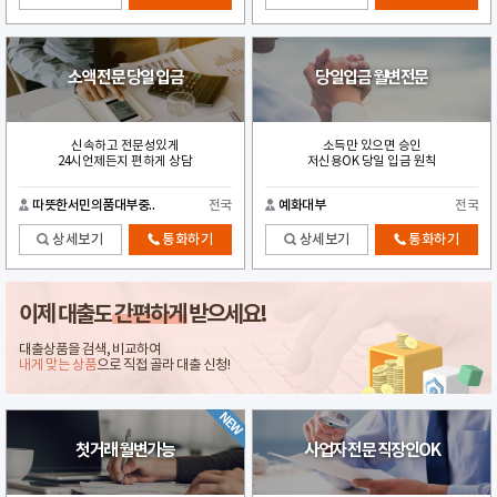
소액 전문 당일 입금
당일입금 월변전문
신속하고 전문성있게
소득만 있으면 승인
24시언제든지 편하게 상담
저신용OK 당일 입금 원칙
따뜻한서민의품대부중..
전국
예화대부
전국
상세보기
통화하기
상세보기
통화하기
이제 대출도
간편하게
받으세요!
대출상품을 검색, 비교하여
내게 맞는 상품
으로 직접 골라 대출 신청!
첫거래 월변가능
사업자 전문 직장인OK