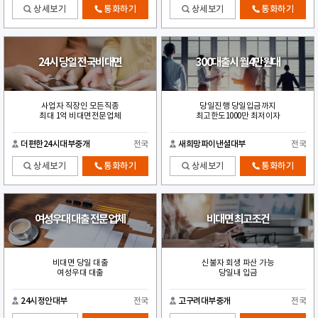
상세보기
통화하기
상세보기
통화하기
24시 당일 전국비대면
300대출시 월4만원대
사업자 직장인 모든직종
당일진행 당일입금까지
최대 1억 비대면전문업체
최고한도1000만 최저이자
더편한24시대부중개
전국
새희망파이낸셜대부
전국
상세보기
통화하기
상세보기
통화하기
여성우대 대출 전문업체
비대면 최고조건
비대면 당일 대출
신불자 회생 파산 가능
여성우대 대출
당일내 입금
24시정안대부
전국
고구려대부중개
전국