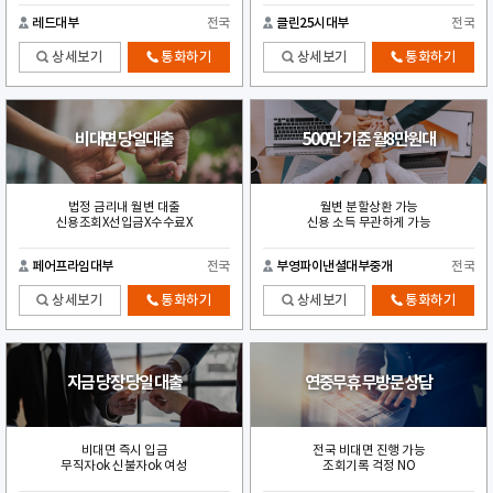
레드대부
전국
클린25시대부
전국
상세보기
통화하기
상세보기
통화하기
비대면 당일대출
500만 기준 월8만원대
법정 금리내 월변 대출
월변 분할상환 가능
신용조회X선입금X수수료X
신용 소득 무관하게 가능
페어프라임대부
전국
부영파이낸셜대부중개
전국
상세보기
통화하기
상세보기
통화하기
지금 당장 당일 대출
연중무휴 무방문 상담
비대면 즉시 입금
전국 비대면 진행 가능
무직자ok 신불자ok 여성
조회기록 걱정 NO