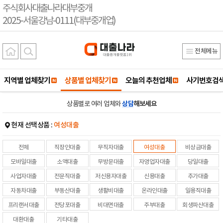
주식회사대출나라대부중개
2025-서울강남-0111(대부중개업)
전체메뉴
지역별 업체찾기
상품별 업체찾기
오늘의 추천업체
사기번호검
상품별로 여러 업체와
상담
해보세요
현재 선택상품 :
여성대출
전체
직장인대출
무직자대출
여성대출
비상금대출
모바일대출
소액대출
무방문대출
자영업자대출
당일대출
사업자대출
전문직대출
저신용자대출
신용대출
추가대출
자동차대출
부동산대출
생활비대출
온라인대출
일용직대출
프리랜서대출
전당포대출
비대면대출
주부대출
회생파산대출
대환대출
기타대출