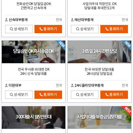
전화승인OK 당일입금OK
사업자우대 직장인도 OK
간편하고 신속하게
당일대출 최대한도1억
신속대부중개
전국
태산대부중개
전국
상세보기
통화하기
상세보기
통화하기
당일승인OK즉시송금OK
365일 24시 간편상담
전국 무서류 비대면 OK
전국 비대면 당일대출
24시 신속 당일대출
24시상담 당일입금
더원대부
전국
24시올라잇대부중개
전국
상세보기
통화하기
상세보기
통화하기
300대출시 월5만원대
사업자대출 보증금담보대출