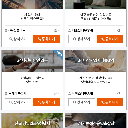
사업자 우대
쉽고 빠른상담 당일대출
소득만 있으면 OK
조회x 선입금x 수수료x
(주)성용대부
전국
어울림대부중개
전국
상세보기
통화하기
상세보기
통화하기
24시 간편 당인 입금
24시간 사업자대출 1억
소액부터 고액까지
사업자우대 직장인도 OK
당일 간편
당일대출 최대한도1억
무제대부중개
전국
나이스대부중개
전국
상세보기
통화하기
상세보기
통화하기
전국 당일입금 5천까지
24시 여성전용맞춤상담