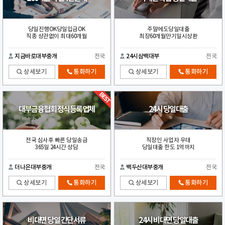
당일진행OK당일입금OK
주말에도당일대출
직종 상관없이 최대60개월
최장60개월만기일시상환
지금바로대부중개
전국
24시삼백대부
전국
상세보기
통화하기
상세보기
통화하기
대부금융협회 정식등록업체
24시 당일대출
전국 심사후 빠른 당일송금
직장인 사업자 우대
365일 24시간 상담
당일대출 한도 1억까지
더나은대부중개
전국
백두산대부중개
전국
상세보기
통화하기
상세보기
통화하기
비대면 당일 간단서류
24시 비대면 당일대출