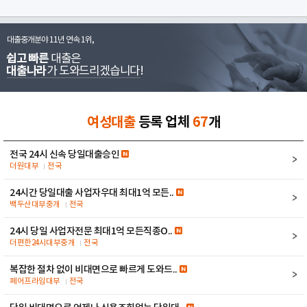
대출중개분야 11년 연속 1위,
쉽고 빠른
대출은
대출나라
가 도와드리겠습니다!
여성대출
등록 업체
67
개
전국 24시 신속 당일대출승인
더원대부
전국
24시간 당일대출 사업자우대 최대1억 모든..
백두산대부중개
전국
24시 당일 사업자전문 최대1억 모든직종O..
더편한24시대부중개
전국
복잡한 절차 없이 비대면으로 빠르게 도와드..
페어프라임대부
전국