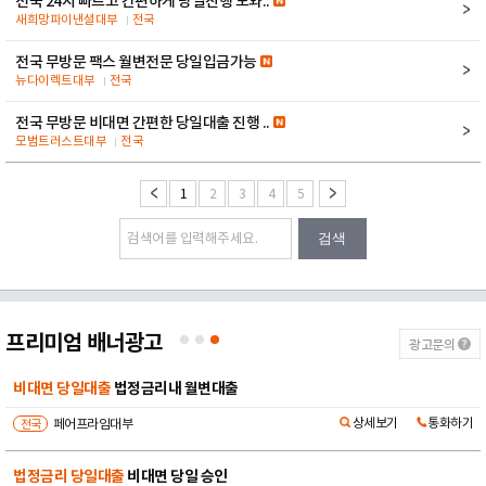
전국 24시 빠르고 간편하게 당일진행 도와..
새희망파이낸셜대부
전국
전국 무방문 팩스 월변전문 당일입금가능
뉴다이렉트대부
전국
전국 무방문 비대면 간편한 당일대출 진행 ..
모범트러스트대부
전국
1
2
3
4
5
검색
프리미엄 배너광고
광고문의
비대면 당일대출
법정금리내 월변대출
상세보기
통화하기
전국
페어프라임대부
법정금리 당일대출
비대면 당일 승인