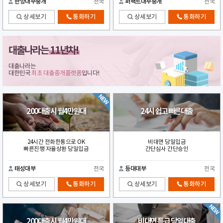
한양대부중개
전국
퍼팩트대부중개
전국
상세보기
통화하기
상세보기
통화하기
대출나라는
11년차!
대출나라는
대한민국
최초 대출중개플랫폼
입니다!
200대출시 월4만원대
24시 쉽고 빠른대출
24시간 전화한통으로 OK
비대면 당일입금
빠른진행 자율상환 당일입금
간단심사 간단승인
태성대부
전국
등대대부
전국
상세보기
통화하기
상세보기
통화하기
200대출시 월4만원대
비대면 특급 당일대출