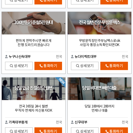
상세보기
통화하기
상세보기
통화하기
300만원기준월5만원대
전국월변전문 무방문팩스
편하게 연락주시면 빠르게
무방문직장인주부님팩스로ok
진행 도와드리겠습니다
사업자 통장소득확인되면OK
누구나신속대부
전국
뉴다이렉트대부
전국
상세보기
통화하기
상세보기
통화하기
당일입금 친절상담 월변
당일 비대면 빠른대출
전국 365일 24시 월변
당일 100에서 200까지
무직자 연체자 저신용자OK
언제나 대출
가족대부중개
전국
신우대부
전국
상세보기
통화하기
상세보기
통화하기