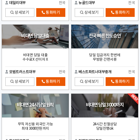
데일리대부
전국
뉴골드대부
전국
상세보기
통화하기
상세보기
통화하기
비대면 당일대출
전국 빠른 한도승인
비대면 당일 대출
당일 입금까지 한번에
수수료X 선이자 X
무방문 간편서류
모범트러스트대부
전국
베스트파트너대부중개
전국
상세보기
통화하기
상세보기
통화하기
비대면 24시 당일원칙
비대면 당일 3000까지
무직 저신용 외국인 가능
24시간 친절상담
최대 3000만원까지
당일진행ok