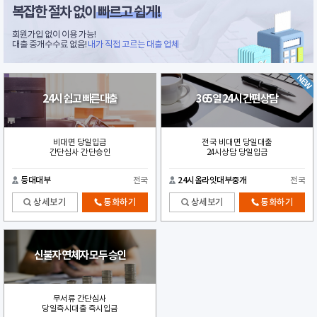
복잡한 절차 없이
빠르고 쉽게!
회원가입 없이 이용 가능!
대출 중개수수료 없음!
내가 직접 고르는 대출 업체
24시 쉽고 빠른대출
365일 24시 간편상담
비대면 당일입금
전국 비대면 당일대출
간단심사 간단승인
24시상담 당일입금
등대대부
전국
24시올라잇대부중개
전국
상세보기
통화하기
상세보기
통화하기
신불자 연체자 모두 승인
무서류 간단심사
당일즉시대출 즉시입금