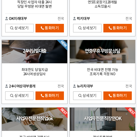
직장인 사업자 대출 24시
연5프로장기120개월
당일 무방문 비대면 월변
소득있을시
OK미래대부
전국
럭키대부
전국
상세보기
통화하기
상세보기
통화하기
24시당일대출
연중무휴 무방문 상담
최대한도 당일지급
전국 비대면 진행 가능
24시여성상담사
조회기록 걱정 NO
24시여성대부중개
전국
뉴리치대부
전국
상세보기
통화하기
상세보기
통화하기
사업자 전문 전직업ok
사업자 전문 직장인OK