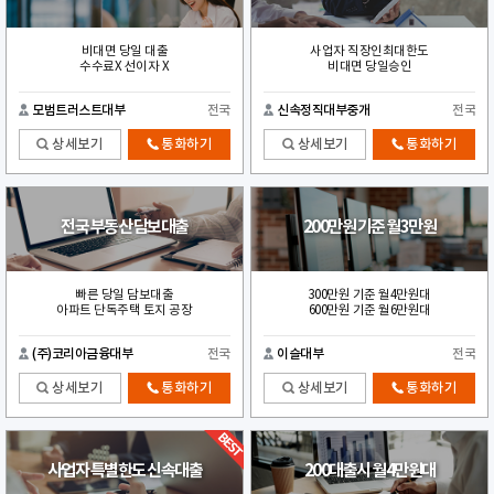
비대면 당일 대출
사업자 직장인최대한도
수수료X 선이자 X
비대면 당일승인
모범트러스트대부
전국
신속정직대부중개
전국
상세보기
통화하기
상세보기
통화하기
전국 부동산 담보대출
200만원 기준 월3만원
빠른 당일 담보대출
300만원 기준 월4만원대
아파트 단독주택 토지 공장
600만원 기준 월6만원대
(주)코리아금융대부
전국
이슬대부
전국
상세보기
통화하기
상세보기
통화하기
사업자 특별한도 신속대출
200대출시 월4만원대