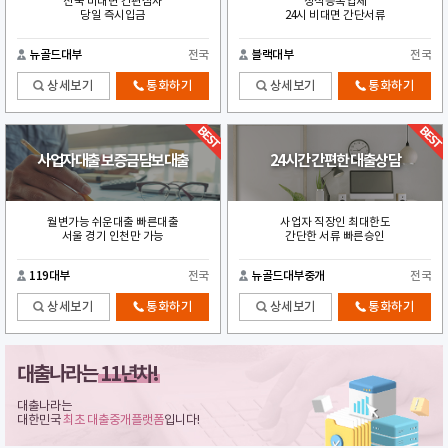
전국 비대면 간편심사
정식등록업체
당일 즉시입금
24시 비대면 간단서류
뉴골드대부
전국
블랙대부
전국
상세보기
통화하기
상세보기
통화하기
사업자대출 보증금담보대출
24시간 간편한 대출상담
월변가능 쉬운대출 빠른대출
사업자 직장인 최대한도
서울 경기 인천만 가능
간단한 서류 빠른승인
119대부
전국
뉴골드대부중개
전국
상세보기
통화하기
상세보기
통화하기
대출나라는
11년차!
대출나라는
대한민국
최초 대출중개플랫폼
입니다!