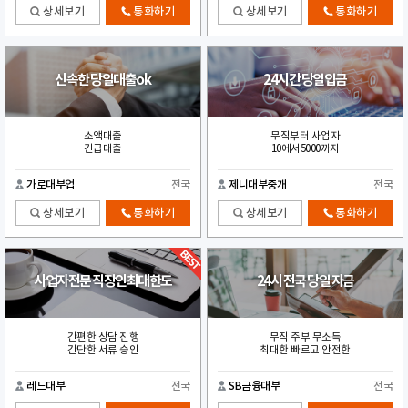
상세보기
통화하기
상세보기
통화하기
신속한 당일대출ok
24시간 당일입금
소액대출
무직부터 사업자
긴급대출
10에서5000까지
가로대부업
전국
제니대부중개
전국
상세보기
통화하기
상세보기
통화하기
사업자전문 직장인최대한도
24시 전국 당일 자금
간편한 상담 진행
무직 주부 무소득
간단한 서류 승인
최대한 빠르고 안전한
레드대부
전국
SB금융대부
전국