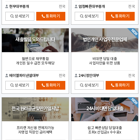
현무대부중개
전국
엄청빠른대부중개
전국
상세보기
통화하기
상세보기
통화하기
새 출발을 도와드립니다
법인개인 사업자 전문업체
월변으로 채무통합
비대면 당일 대출
개인돈 일수 급전 모두해당
사업자만을 위한 상품
에이엘파이낸셜대부
전국
24시정안대부
전국
상세보기
통화하기
상세보기
통화하기
전국 원리금균및만기일시납
24시 비대면 당일대출
프리랜 저신용 연체자가능
쉽고 빠른상담 당일대출
자영업 직장인 금리혜택
조회x 선입금x 수수료x