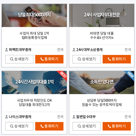
당일 최대 5000까지
24시 사업자우대 전문
사업자 최대 당일 1억
비대면 당일 대출
협회등록정식업체
수수료x 선이자x
퍼펙트대부중개
전국
24시대부소상중개
전국
상세보기
통화하기
상세보기
통화하기
24시간 사업자대출 1억
소득만 있다면
사업자우대 직장인도 OK
상담후 당일5000까지
당일대출 최대한도1억
믿을수 있는 광주토박이업체
나이스대부중개
전국
월변일수대부
전국
상세보기
통화하기
상세보기
통화하기