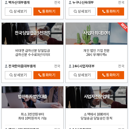
백두산대부중개
전국
누구나신속대부
전국
상세보기
통화하기
상세보기
통화하기
전국 당일입금 5천까지
사업자 최대30억
비대면 급하신분 당일입금
개인 법인 기업 전문
급하신분 수수료X선이자X
24시 부채이력x
전국한마음대부중개
전국
24시사업자대부
전국
상세보기
통화하기
상세보기
통화하기
법인투자 법인대출
사업자 전문업체
최소 3천만원부터
소액에서 1000까지
최대 10억원까지 가능
당일송금 당일승인 원칙