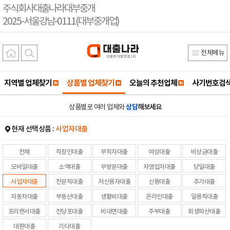
주식회사대출나라대부중개
2025-서울강남-0111(대부중개업)
전체메뉴
지역별 업체찾기
상품별 업체찾기
오늘의 추천업체
사기번호검
상품별로 여러 업체와
상담
해보세요
현재 선택상품 :
사업자대출
전체
직장인대출
무직자대출
여성대출
비상금대출
모바일대출
소액대출
무방문대출
자영업자대출
당일대출
사업자대출
전문직대출
저신용자대출
신용대출
추가대출
자동차대출
부동산대출
생활비대출
온라인대출
일용직대출
프리랜서대출
전당포대출
비대면대출
주부대출
회생파산대출
대환대출
기타대출