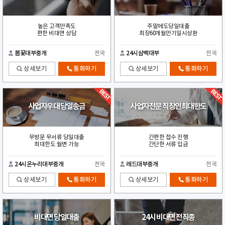
높은 고객만족도
주말에도당일대출
편한 비대면 상담
최장60개월만기일시상환
봄꽃대부중개
전국
24시삼백대부
전국
상세보기
통화하기
상세보기
통화하기
사업자우대 당일송금
사업자전문 직장인최대한도
무방문 무서류 당일대출
간편한 접수 진행
최대한도 월변 가능
간단한 서류 입금
24시온누리대부중개
전국
레드대부중개
전국
상세보기
통화하기
상세보기
통화하기
비대면 당일대출
24시 비대면 전직종