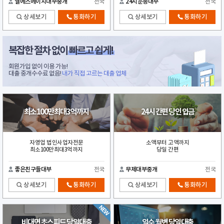
엘에스에이치대부중개
전국
24시문종대부
전국
상세보기
통화하기
상세보기
통화하기
복잡한 절차 없이
빠르고 쉽게!
회원가입 없이 이용 가능!
대출 중개수수료 없음!
내가 직접 고르는 대출 업체
최소100만최대3억까지
24시 간편 당인 입금
자영업 법인사업자전문
소액부터 고액까지
최소100만최대3억까지
당일 간편
좋은친구들대부
전국
무제대부중개
전국
상세보기
통화하기
상세보기
통화하기
비대면 초스피드 당일대출
일수 월변 당일대출