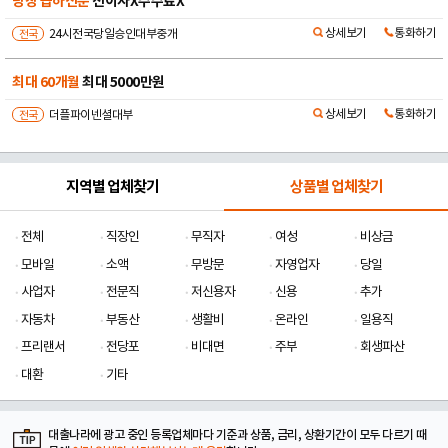
당장 급하신분
선이자X수수료X
상세보기
통화하기
전국
24시전국당일승인대부중개
최대 60개월
최대 5000만원
상세보기
통화하기
전국
더플파이넨셜대부
지역별 업체찾기
상품별 업체찾기
전체
직장인
무직자
여성
비상금
모바일
소액
무방문
자영업자
당일
사업자
전문직
저신용자
신용
추가
자동차
부동산
생활비
온라인
일용직
프리랜서
전당포
비대면
주부
회생파산
대환
기타
대출나라에 광고 중인 등록업체마다 기준과 상품, 금리, 상환기간이 모두 다르기 때