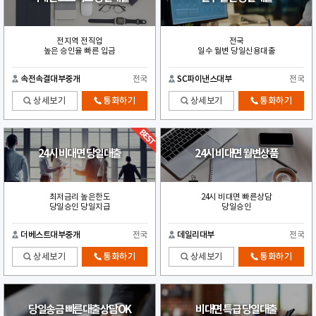
전지역 전직업
전국
높은 승인율 빠른 입금
일수 월변 당일신용대출
속전속결대부중개
전국
SC파이낸스대부
전국
상세보기
통화하기
상세보기
통화하기
24시 비대면 당일대출
24시 비대면 월변상품
최저금리 높은한도
24시 비대면 빠른상담
당일승인 당일지급
당일승인
더베스트대부중개
전국
데일리대부
전국
상세보기
통화하기
상세보기
통화하기
당일송금 빠른대출상담OK
비대면 특급 당일대출