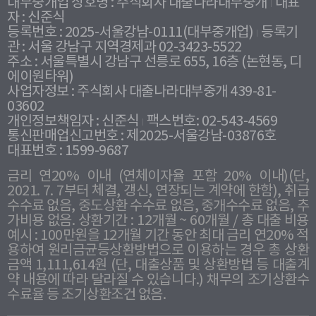
대부중개업 상호명 : 주식회사 대출나라대부중개
대표
자 : 신준식
등록번호 : 2025-서울강남-0111(대부중개업)
등록기
관 : 서울 강남구 지역경제과 02-3423-5522
주소 : 서울특별시 강남구 선릉로 655, 16층 (논현동, 디
에이원타워)
사업자정보 : 주식회사 대출나라대부중개 439-81-
03602
개인정보책임자 : 신준식
팩스번호: 02-543-4569
통신판매업신고번호 : 제2025-서울강남-03876호
대표번호 : 1599-9687
금리 연20% 이내 (연체이자율 포함 20% 이내)(단,
2021. 7. 7부터 체결, 갱신, 연장되는 계약에 한함), 취급
수수료 없음, 중도상환 수수료 없음, 중개수수료 없음, 추
가비용 없음. 상환기간 : 12개월 ~ 60개월 / 총 대출 비용
예시 : 100만원을 12개월 기간 동안 최대 금리 연20% 적
용하여 원리금균등상환방법으로 이용하는 경우 총 상환
금액 1,111,614원 (단, 대출상품 및 상환방법 등 대출계
약 내용에 따라 달라질 수 있습니다.) 채무의 조기상환수
수료율 등 조기상환조건 없음.