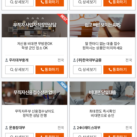
상세보기
통화하기
상세보기
통화하기
무직자 사업자 직장인상담
쉽고 빠른 보이는 ARS
저신용 비대면 무방문OK
말 한마디 없는 대출 접수
학생 군인 업소 OK
원하시는 상품만 터치하세요
우리대부중개
전국
(주)한국대부금융
전국
상세보기
통화하기
상세보기
통화하기
무직자신용점수상관없이
비대면 당일대출
무직자주부 신용점수낮아도
최대한도 즉시확인
정직한 상담 진행
비대면으로 승인
운동장대부
전국
24시레이스대부
전국