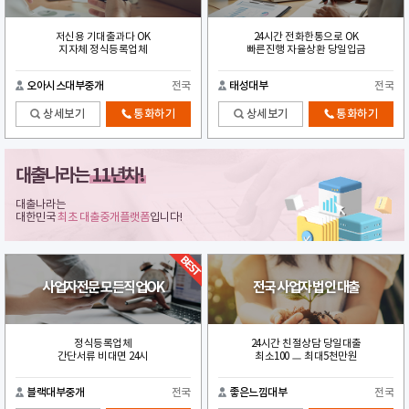
저신용 기대출과다 OK
24시간 전화한통으로 OK
지자체 정식등록업체
빠른진행 자율상환 당일입금
오아시스대부중개
전국
태성대부
전국
상세보기
통화하기
상세보기
통화하기
대출나라는
11년차!
대출나라는
대한민국
최초 대출중개플랫폼
입니다!
사업자전문 모든직업OK
전국 사업자 법인 대출
정식등록업체
24시간 친절상담 당일대출
간단서류 비대면 24시
최소100 ㅡ 최대5천만원
블랙대부중개
전국
좋은느낌대부
전국