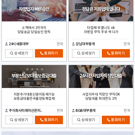
자영업자 빠른승인
정답은 저희업체입니다
소액에서 1억까지
타업체 부결나도 ok
당일송금 당일승인 원칙
자영업 무직 주부 싹 다가
24시세종대부
전국
강남대부중개
전국
상세보기
통화하기
상세보기
통화하기
부동산담보대출보증금대출
24시간 사업자직장인대출
지분추가대환신용미등재가능
사업자우대 직장인 무직OK
보증금대출전국출장등록업체
당일대출 최대한도 1억
주식회사미래자산관리..
전국
BGB대부중개
전국
상세보기
통화하기
상세보기
통화하기