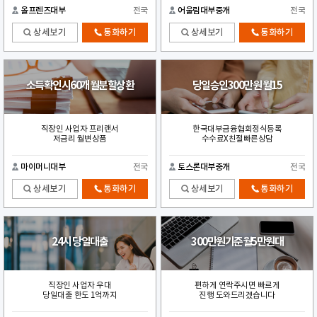
올프렌즈대부
전국
어울림대부중개
전국
상세보기
통화하기
상세보기
통화하기
소득확인시60개월분할상환
당일승인300만원 월15
직장인 사업자 프리랜서
한국대부금융협회정식등록
저금리 월변상품
수수료X친절빠른상담
마이머니대부
전국
토스론대부중개
전국
상세보기
통화하기
상세보기
통화하기
24시 당일대출
300만원기준월5만원대
직장인 사업자 우대
편하게 연락주시면 빠르게
당일대출 한도 1억까지
진행 도와드리겠습니다