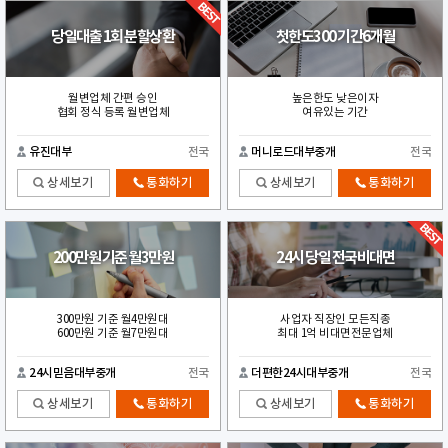
당일대출 1회 분할상환
첫한도300 기간6개월
월변업체 간편 승인
높은한도 낮은이자
협회 정식 등록 월변업체
여유있는 기간
유진대부
전국
머니로드대부중개
전국
상세보기
통화하기
상세보기
통화하기
200만원 기준 월3만원
24시 당일 전국비대면
300만원 기준 월4만원대
사업자 직장인 모든직종
600만원 기준 월7만원대
최대 1억 비대면전문업체
24시믿음대부중개
전국
더편한24시대부중개
전국
상세보기
통화하기
상세보기
통화하기