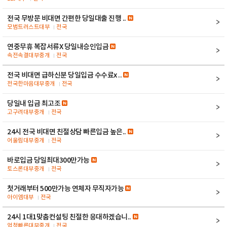
전국 무방문 비대면 간편한 당일대출 진행 ..
모범트러스트대부
전국
연중무휴 복잡서류X 당일내승인입금
속전속결대부중개
전국
전국 비대면 급하신분 당일입금 수수료x ..
전국한마음대부중개
전국
당일내 입금 최고조
고구려대부중개
전국
24시 전국 비대면 친절상담 빠른입금 높은..
어울림대부중개
전국
바로입금 당일최대300만가능
토스론대부중개
전국
첫거래부터 500만가능 연체자 무직자가능
아이엠대부
전국
24시 1대1맞춤컨설팅 친절한 응대하겠습니..
엄청빠른대부중개
전국