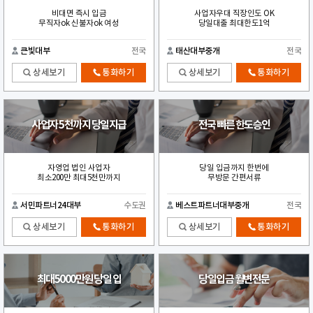
비대면 즉시 입금
사업자우대 직장인도 OK
무직자ok 신불자ok 여성
당일대출 최대한도1억
큰빛대부
전국
태산대부중개
전국
상세보기
통화하기
상세보기
통화하기
사업자 5천까지 당일지급
전국 빠른 한도승인
자영업 법인 사업자
당일 입금까지 한번에
최소200만 최대5천만까지
무방문 간편서류
서민파트너24대부
수도권
베스트파트너대부중개
전국
상세보기
통화하기
상세보기
통화하기
최대5000만원 당일 입
당일입금 월변전문