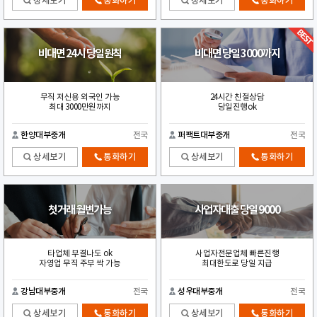
상세보기
통화하기
상세보기
통화하기
비대면 24시 당일원칙
비대면 당일 3000까지
무직 저신용 외국인 가능
24시간 친절상담
최대 3000만원까지
당일진행ok
한양대부중개
전국
퍼팩트대부중개
전국
상세보기
통화하기
상세보기
통화하기
첫거래 월변가능
사업자대출 당일 9000
타업체 부결나도 ok
사업자전문업체 빠른진행
자영업 무직 주부 싹 가능
최대한도로 당일 지급
강남대부중개
전국
성우대부중개
전국
상세보기
통화하기
상세보기
통화하기