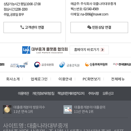
예금주: 주식회사 대출나라대부중개
상담가능시간: 평일
10:00 -17:00
팩스번호: 02-543-4569
점심시간: 12:30 - 13:30
이메일: na-0366@naver.com
주말, 공휴일 휴무
고객센터 연결
민원상담 연결
홈페이지 바로가기
회사소개
업체로그인
이용안내
PC화면보기
전체메뉴
이용약관
개인정보처리방침
책임의한계와법적고지
주의사항
오류신고
대출중개분야 방문자수
대출중개분야 대출문의
11년 연속 1위
11년 연속 1위
사이트명 : 대출나라대부중개