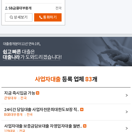
SB금융대부중개
전국
상세보기
통화하기
대출중개분야 11년 연속 1위,
쉽고 빠른
대출은
대출나라
가 도와드리겠습니다!
사업자대출
등록 업체
83
개
지금 즉시입금 가능
큰빛대부
전국
24시간 당일대출 사업자전문최대한도보장 직..
BGB대부중개
전국
사업자대출 보증금담보대출 자영업자대출 월변..
119대부
전국