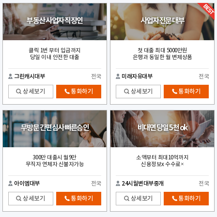
부동산 사업자 직장인
사업자 전문 대부
클릭 1번 부터 입금까지
첫 대출 최대 5000만원
당일 이내 안전한 대출
은행과 동일한 월 변제상품
그린캐시대부
전국
미래자유대부
전국
상세보기
통화하기
상세보기
통화하기
무방문 간편심사 빠른승인
비대면 당일 5천 ok
300만 대출시 월9만
소액부터 최대10억까지
무직자 연체자 신불자가능
신용정보x 수수료×
아이엠대부
전국
24시월변대부중개
전국
상세보기
통화하기
상세보기
통화하기