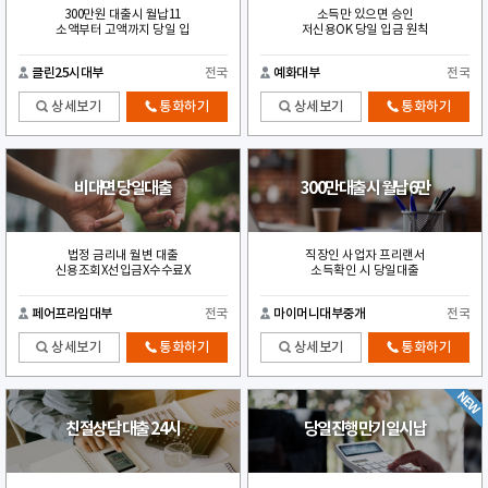
300만원 대출시 월납11
소득만 있으면 승인
소액부터 고액까지 당일 입
저신용OK 당일 입금 원칙
클린25시대부
전국
예화대부
전국
상세보기
통화하기
상세보기
통화하기
비대면 당일대출
300만대출시 월납6만
법정 금리내 월변 대출
직장인 사업자 프리랜서
신용조회X선입금X수수료X
소득확인 시 당일대출
페어프라임대부
전국
마이머니대부중개
전국
상세보기
통화하기
상세보기
통화하기
친절상담 대출 24시
당일진행만기일시납