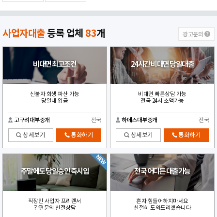
사업자대출
등록 업체
83
개
광고문의
비대면 최고조건
24시간 비대면 당일대출
신불자 회생 파산 가능
비대면 빠른상담 가능
당일내 입금
전국 24시 소액가능
고구려대부중개
전국
하데스대부중개
전국
상세보기
통화하기
상세보기
통화하기
주말에도 당일승인 즉시입
전국 어디든 대출가능
직장인 사업자 프리랜서
혼자 힘들어하지마세요
간편문의 친절상담
친절히 도와드리겠습니다