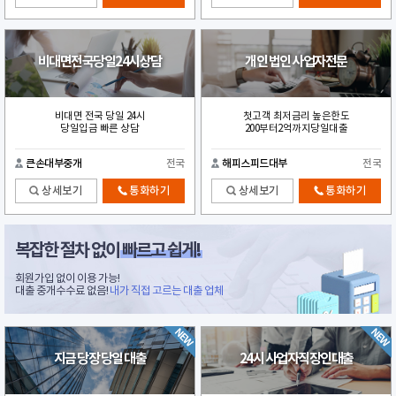
비대면전국당일24시상담
개인 법인 사업자전문
비대면 전국 당일 24시
첫고객 최저금리 높은한도
당일입금 빠른 상담
200부터2억까지당일대출
큰손대부중개
전국
해피스피드대부
전국
상세보기
통화하기
상세보기
통화하기
복잡한 절차 없이
빠르고 쉽게!
회원가입 없이 이용 가능!
대출 중개수수료 없음!
내가 직접 고르는 대출 업체
지금 당장 당일 대출
24시 사업자직장인대출