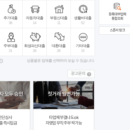
락주세요
비대면 빠른진행
최대 60개월
최대 5000
등록대부업체
추가대출
자동차대출
부동산대출
생활비대출
통합조회
36
14
11
52
스폰서 링크
스타트대부중개
상세보기
더플파이넨셜대부
전국
주부대출
회생파산대출
대환대출
기타대출
31
28
28
15
상품별로 업체를 선택하여 보실 수 있습니다.
광고문의
자 모두 승인
첫거래 월변가능
간단심사
타업체 부결나도 ok
출 즉시입금
자영업 무직 주부 싹 가능