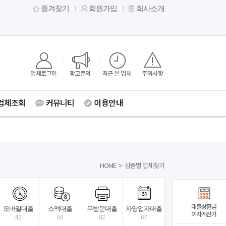
즐겨찾기
회원가입
회사소개
업체로그인
광고문의
최근 본 업체
주의사항
업체조회
커뮤니티
이용안내
HOME
>
상품별 업체찾기
대출상환금
모바일대출
소액대출
무방문대출
자영업자대출
이자계산기
42
84
82
67