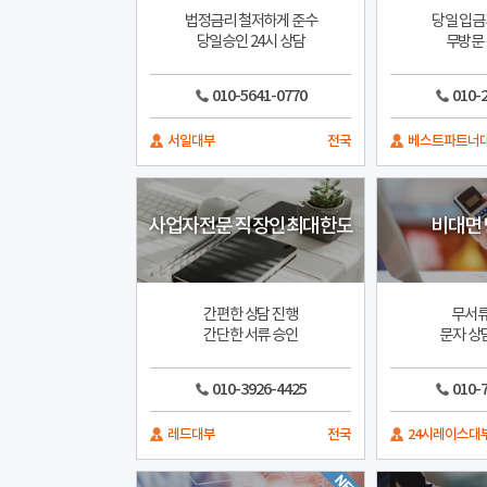
법정금리 철저하게 준수
당일 입금
당일승인 24시 상담
무방문
010-5641-0770
010-
서일대부
전국
베스트파트너
사업자전문 직장인최대한도
비대면
간편한 상담 진행
무서류
간단한 서류 승인
문자 상담
010-3926-4425
010-
레드대부
전국
24시레이스대