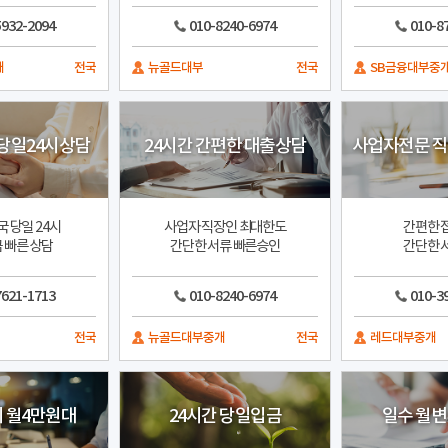
5932-2094
010-8240-6974
010-8
개
전국
뉴골드대부
전국
SB금융대부중
당일24시상담
24시간 간편한 대출상담
사업자전문 
 당일 24시
사업자 직장인 최대한도
간편한 
 빠른 상담
간단한 서류 빠른승인
간단한 
7621-1713
010-8240-6974
010-3
전국
뉴골드대부중개
전국
레드대부중개
시 월4만원대
24시간 당일입금
일수 월변