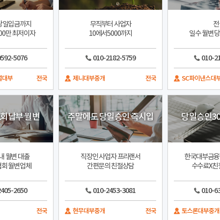
당일입금까지
무직부터 사업자
전
00만 최저이자
10에서5000까지
일수 월변 
9592-5076
010-2182-5759
010-2
셜대부
전국
제니대부중개
전국
SC파이낸스대
1회납부 월변
주말에도 당일승인 즉시입
당일승인30
내 월변 대출
직장인 사업자 프리랜서
한국대부금융
회 월변업체
간편문의 친절상담
수수료X친
2405-2650
010-2453-3081
010-6
전국
현무대부중개
전국
토스론대부중개