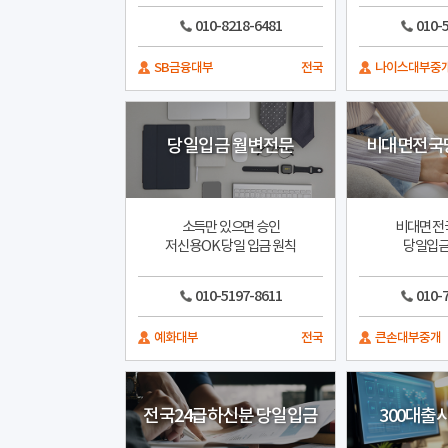
010-8218-6481
010-
SB금융대부
전국
나이스대부중
당일입금 월변전문
비대면전국
소득만 있으면 승인
비대면 전국
저신용OK 당일 입금 원칙
당일입금
010-5197-8611
010-
예화대부
전국
큰손대부중개
전국24급하신분 당일입금
300대출