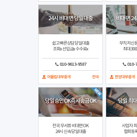
24시 비대면 당일대출
비대면 2
쉽고 빠른상담 당일대출
무직 저신용
조회x 선입금x 수수료x
최대 30
010-9613-9587
010-
어울림대부중개
전국
한양대부중개
당일승인OK즉시송금OK
당일 최대
전국 무서류 비대면 OK
사업자 최
24시 신속 당일대출
협회등