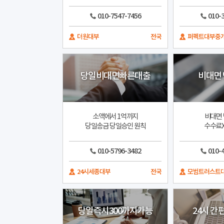
010-7547-7456
010-
더원대부
전국
퍼펙트대부중
당일비대면빠른대출
비대면
소액에서 1억까지
비대면 
당일송금 당일승인 원칙
수수료X
010-5796-3482
010-
24시세종대부
전국
모범트러스트
당일즉시300까지가능
24시 간