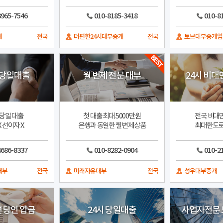
3965-7546
010-8185-3418
010-8
개
전국
더편한24시대부중개
전국
토브대부중개업
 당일대출
월 변제 전문 대부
24시 비대
당일 대출
첫 대출 최대 5000만원
전국 비대
 선이자 X
은행과 동일한 월 변제상품
최대한도로
4686-8337
010-8282-0904
010-2
대부
전국
미래자유대부
전국
성우대부중개
편 당인 입금
24시 당일대출
사업자전문 