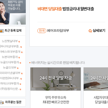
회원가입 없이
무료로 이용
X
비대면 당일대출
법정금리내 월변대출
가능합니다.
상세보기
페어프라임대부
상세보기
최근 등록 업체
전국
노란햇살대부
24시여성대부중..
더베스트대부중개
뉴본대부중개
뉴골드대부중개
배너위치는 실시간으로 랜덤 배치됩니다.
뉴골드대부
파파파이낸셜대부
24시 전국 당일 자금
24시간 사
더편한24시대부..
하데스대부중개
(주)정원자산운..
무직 주부 무소득
사업자우대 
최대한 빠르고 안전한
당일대출 
자주묻는 질문