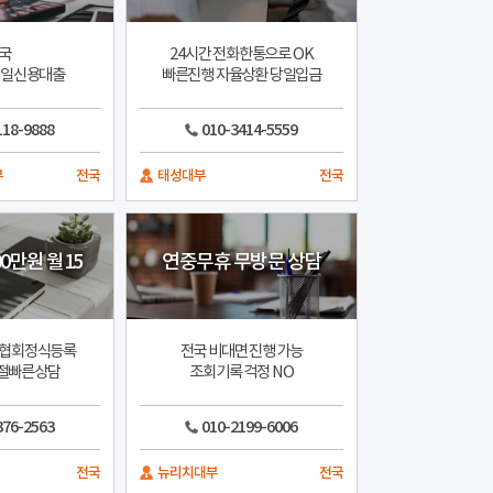
국
24시간 전화한통으로 OK
당일신용대출
빠른진행 자율상환 당일입금
118-9888
010-3414-5559
부
전국
태성대부
전국
0만원 월15
연중무휴 무방문 상담
협회정식등록
전국 비대면 진행 가능
절빠른상담
조회기록 걱정 NO
376-2563
010-2199-6006
전국
뉴리치대부
전국