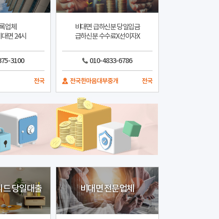
록업체
비대면 급하신분 당일입금
대면 24시
급하신분 수수료X선이자X
375-3100
010-4833-6786
전국
전국한마음대부중개
전국
피드 당일대출
비대면 전문업체