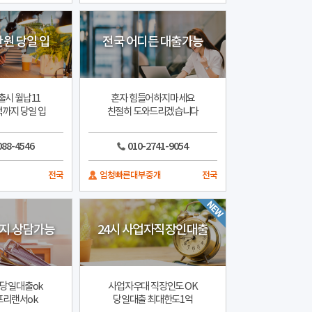
만원 당일 입
전국 어디든 대출가능
출시 월납11
혼자 힘들어하지마세요
까지 당일 입
친절히 도와드리겠습니다
088-4546
010-2741-9054
전국
엄청빠른대부중개
전국
든지 상담가능
24시 사업자직장인대출
 당일대출ok
사업자우대 직장인도 OK
프리랜서ok
당일대출 최대한도1억