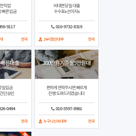
 전직업
비대면 당일 대출
 빠른 입금
수수료x 선이자x
956-9117
010-9732-8319
개
전국
24시정안대부
전국
고 빠른대출
300만원기준월5만원대
당일입금
편하게 연락주시면 빠르게
 간단승인
진행 도와드리겠습니다
026-0494
010-5597-8961
전국
누구나신속대부
전국