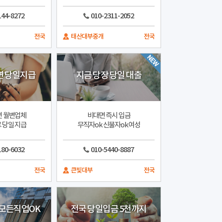
144-8272
010-2311-2052
전국
태산대부중개
전국
면 당일지급
지금 당장 당일 대출
면 월변업체
비대면 즉시 입금
 당일 지급
무직자ok 신불자ok 여성
180-6032
010-5440-8887
전국
큰빛대부
전국
모든직업OK
전국 당일입금 5천까지