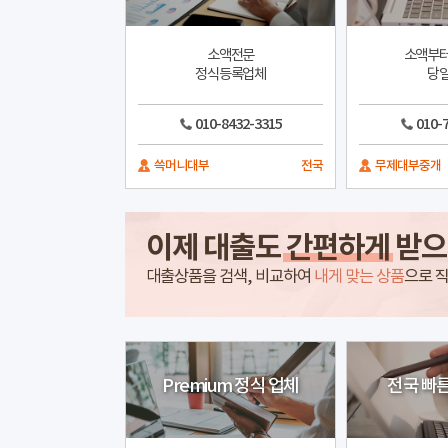
소액전문
소액부터
정식등록업체
당일
010-8432-3315
010-
쓱머니대부
전국
무제대부중개
이제 대출도
간편하게
받으
대출상품을 검색, 비교하여
내게 맞는 상품
으로 직
Premium 정식 업체
전국 빠