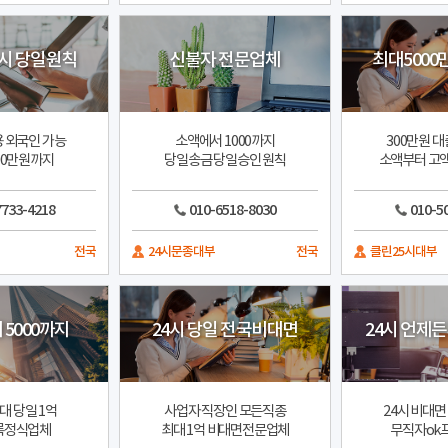
4시 당일원칙
신불자 전문업체
최대5000
 외국인 가능
소액에서 1000까지
300만원 대
00만원까지
당일송금 당일승인 원칙
소액부터 고액
7733-4218
010-6518-8030
010-5
전국
24시문종대부
전국
클린25시대부
 5000까지
24시 당일 전국비대면
24시 언제
대 당일 1억
사업자 직장인 모든직종
24시 비대면
록정식업체
최대 1억 비대면전문업체
무직자ok