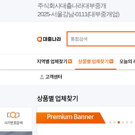
본
주식회사대출나라대부중개
문
2025-서울강남-0111(대부중개업)
바
로
가
기
지역별 업체찾기
상품별 업체찾기
오늘의 
고객센터
상품별 업체찾기
Premium Banner
사기번호검색