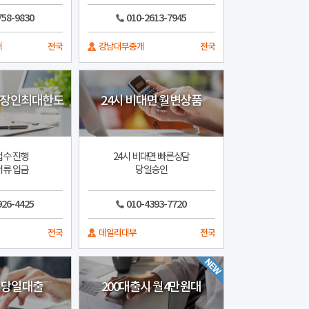
758-9830
010-2613-7945
개
전국
강남대부중개
전국
직장인최대한도
24시 비대면 월변상품
접수 진행
24시 비대면 빠른상담
서류 입금
당일승인
926-4425
010-4393-7720
전국
데일리대부
전국
 당일대출
200대출시 월4만원대