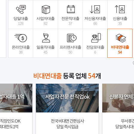
비대면 당일대출
수수료X 선이자 X
믿고 연
당일대출
사업자대출
전문직대출
저신용자대출
신용대출
128
82
37
66
35
모범트러스트대부
상세보기
뉴
전국
전국
온라인대출
일용직대출
프리랜서대출
전당포대출
비대면대출
38
45
50
6
54
비대면대출
등록 업체
54
개
업자대출 1억
사업자 전문 전직업ok
신불자 연체
직장인도 OK
전국 비대면 간편심사
무서류 
최대한도1억
당일 즉시입금
당일즉시대