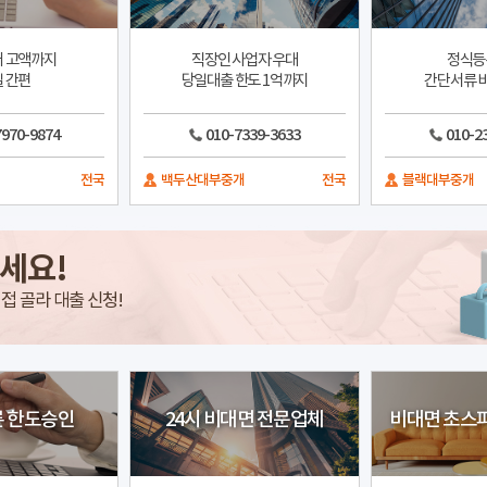
 고액까지
직장인 사업자 우대
정식등
 간편
당일대출 한도 1억까지
간단서류 비
7970-9874
010-7339-3633
010-2
전국
백두산대부중개
전국
블랙대부중개
세요!
접 골라 대출 신청!
른 한도승인
24시 비대면 전문업체
비대면 초스