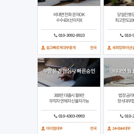
비대면 전화 문자OK
당일진행 
수수료X 선이자X
최고한도10
010-3092-8923
010-
쉽고빠르게대부중개
전국
새희망파이낸
무방문 간편심사 빠른승인
비대면 월
300만 대출시 월9만
법정 금리
무직자 연체자 신불자가능
정식대부협
010-4303-0993
010-
아이엠대부
전국
24시NH대부