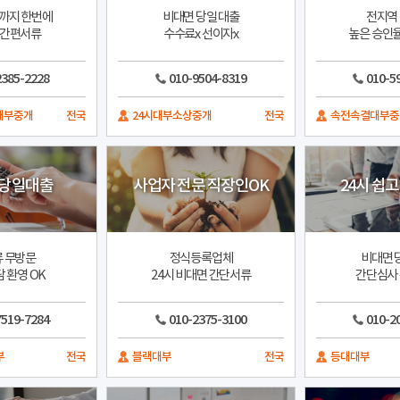
까지 한번에
비대면 당일 대출
전지역
 간편서류
수수료x 선이자x
높은 승인율
2385-2228
010-9504-8319
010-5
대부중개
전국
24시대부소상중개
전국
속전속결대부중
 당일대출
사업자 전문 직장인OK
24시 쉽
 무방문
정식등록업체
비대면 
 환영 OK
24시 비대면 간단서류
간단심사
7519-7284
010-2375-3100
010-2
부
전국
블랙대부
전국
등대대부