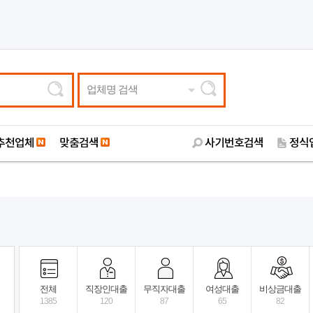
업체명 검색
추천업체
맞춤검색
사기번호검색
정식
전체
직장인대출
무직자대출
여성대출
비상금대출
1385
120
87
65
82