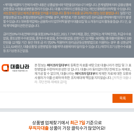
계약을 체결하기 전에 자세한 내용은 상품설명서와 약관을 읽어보시기 바랍니다. 관계 법령에 따라 금융상품에
관한 중요 사항을 설명받을 권리가 있습니다. 대 출 시 귀하의 신용등급 또는 개인신용평점이 하락할 수 있습니다.
과도한 빚은 당신 에게 큰 불행을 안겨줄 수 있습니다. 중개수수료를 요구하거나 받는 것은 불법입니다.
일정 기간
분할상환금 또는 분할상환원리금이 연체될 경우, 계약만료 기한 도래전 모든 원리금을 변제해야할 의무가 발생
할 수 있습니다. 대부중개업체는 금융회사의 업무위탁을 받아 대출모집 및 소개 등의 섭외 활동을 돕습니다. 단, 실
제 계약체결의 권한은 없습니다.
금리 연20% 이내 (연체이자율 포함 20% 이내) (단, 2021. 7. 7부터 체결, 갱신, 연장되는 계 약에 한함), 취급수수료
없음, 중도상환 수수료 없음, 중개수수료 없음, 추가비용 없음. 상환기간 : 12개월 ~ 60개월 / 총 대출 비용 예시 : 100
만원을 12개월 기간 동안 최대 금 리 연20% 적용하여 원리금균등상환방법으로 이용하는 경우 총 상환금액
1,111,614원 (단, 대출상품 및 상환방법 등 대출계약 내용에 따라 달라질 수 있습니다.) 채무의 조기 상환수수료율
등 조기상환조건 없음.
본 정보는
페어프라임대부
에 등록한 자료를 바탕으로 대출나라가 편집 및 그 표
현방법을 수정하여 완성한 것 입니다. 대출나라 동의없이무단전재 또는 재배포,
재가공 할 수 없으며, 대출나라는
페어프라임대부
에 게재한 자료에 대한 오류와
사용자가 이를 신뢰하여 취한 조치에대해 책임을 지지않습니다.
[저작권 대출나
라. 무단전재-재배포 금지]
목록
상품별 업체찾기에서
최근 7일
기준으로
무직자대출
상품이 가장 클릭수가 많았어요!