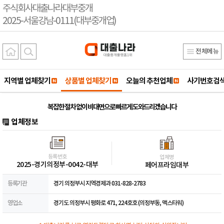
주식회사대출나라대부중개
2025-서울강남-0111(대부중개업)
전체메뉴
지역별 업체찾기
상품별 업체찾기
오늘의 추천업체
사기번호검
복잡한 절차 없이 비대면으로 빠르게 도와드리겠습니다
업체정보
등록번호
업체명
2025-경기의정부-0042-대부
페어프라임대부
등록기관
경기 의정부시 지역경제과 031-828-2783
영업소
경기도 의정부시 평화로 471, 224호호 (의정부동, 맥스타워)