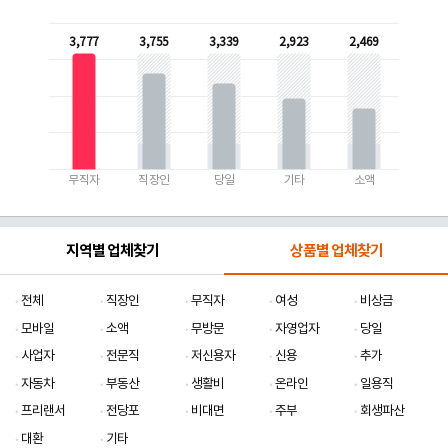
3,777
3,755
3,339
2,923
2,469
무직자
직장인
당일
기타
소액
지역별 업체찾기
상품별 업체찾기
전체
직장인
무직자
여성
비상금
모바일
소액
무방문
자영업자
당일
사업자
전문직
저신용자
신용
추가
자동차
부동산
생활비
온라인
일용직
프리랜서
전당포
비대면
주부
회생파산
대환
기타