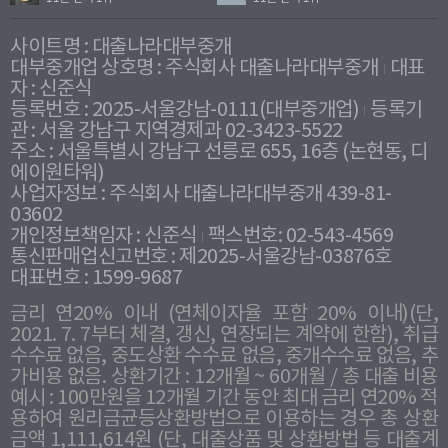
사이트명 : 대출나라대부중개
대부중개업 상호명 : 주식회사 대출나라대부중개
대표
자 : 신준식
등록번호 : 2025-서울강남-0111(대부중개업)
등록기
관 : 서울 강남구 지역경제과 02-3423-5522
주소 : 서울특별시 강남구 선릉로 655, 16층 (논현동, 디
에이원타워)
사업자정보 : 주식회사 대출나라대부중개 439-81-
03602
개인정보책임자 : 신준식
팩스번호: 02-543-4569
통신판매업신고번호 : 제2025-서울강남-03876호
대표번호 : 1599-9687
금리 연20% 이내 (연체이자율 포함 20% 이내)(단,
2021. 7. 7부터 체결, 갱신, 연장되는 계약에 한함), 취급
수수료 없음, 중도상환 수수료 없음, 중개수수료 없음, 추
가비용 없음. 상환기간 : 12개월 ~ 60개월 / 총 대출 비용
예시 : 100만원을 12개월 기간 동안 최대 금리 연20% 적
용하여 원리금균등상환방법으로 이용하는 경우 총 상환
금액 1,111,614원 (단, 대출상품 및 상환방법 등 대출계