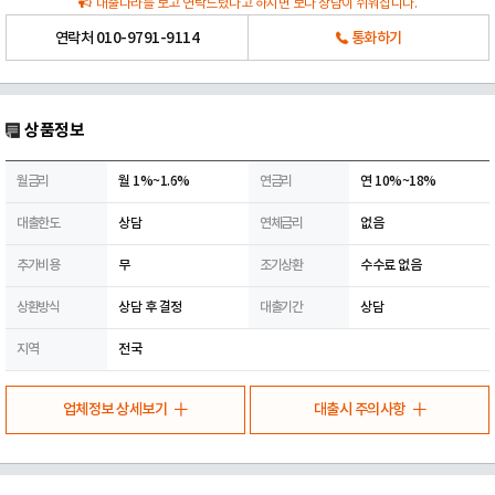
대출나라를 보고 연락드렸다고 하시면 보다 상담이 쉬워집니다.
연락처
010-9791-9114
통화하기
상품정보
월금리
월 1%~1.6%
연금리
연 10%~18%
대출한도
상담
연체금리
없음
추가비용
무
조기상환
수수료 없음
상환방식
상담 후 결정
대출기간
상담
지역
전국
업체정보 상세보기
대출시 주의사항