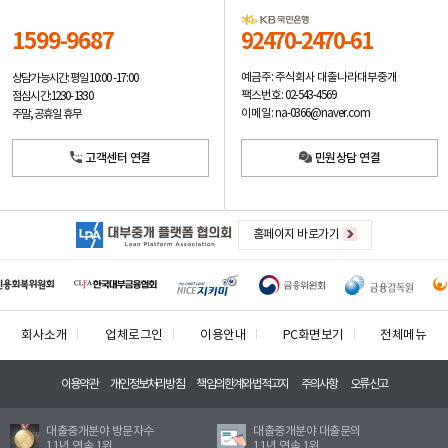
1599-9687
92470-2470-61
예금주: 주식회사 대출나라대부중개
상담가능시간: 평일
10:00 -17:00
팩스번호: 02-543-4569
점심시간: 12:30 - 13:30
이메일: na-0366@naver.com
주말, 공휴일 휴무
고객센터 연결
민원상담 연결
홈페이지 바로가기
회사소개
업체로그인
이용안내
PC화면보기
전체메뉴
이용약관
개인정보처리방침
책임의한계와법적고지
주의사항
오류신고
대출중개분야 방문자수
대출중개분야 대출문의
11년 연속 1위
11년 연속 1위