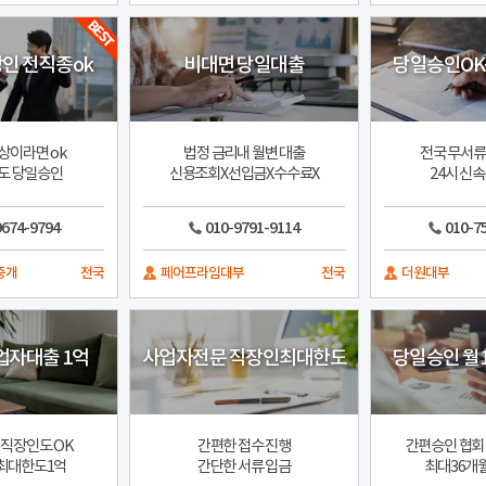
인 전직종ok
비대면 당일대출
당일승인OK
상이라면 ok
법정 금리내 월변 대출
전국 무서류
도 당일승인
신용조회X선입금X수수료X
24시 신
9674-9794
010-9791-9114
010-7
중개
전국
페어프라임대부
전국
더원대부
업자대출 1억
사업자전문 직장인최대한도
당일승인 월
직장인도 OK
간편한 접수 진행
간편승인 협회
최대한도1억
간단한 서류 입금
최대36개