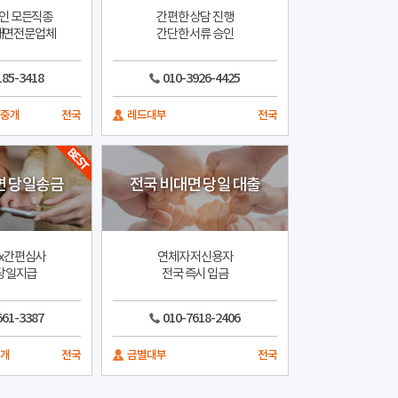
인 모든직종
간편한 상담 진행
비대면전문업체
간단한 서류 승인
185-3418
010-3926-4425
부중개
전국
레드대부
전국
면 당일송금
전국 비대면 당일 대출
x간편심사
연체자 저신용자
 당일지급
전국 즉시 입금
661-3387
010-7618-2406
중개
전국
금별대부
전국