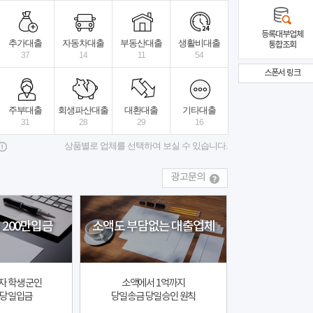
하신분
선이자X수수료X
비대면 당일대출
수수료X
등록대부업체
추가대출
자동차대출
부동산대출
생활비대출
통합조회
37
14
11
54
스폰서 링크
4시전국당일승..
상세보기
모범트러스트대부
전국
주부대출
회생파산대출
대환대출
기타대출
31
28
29
16
상품별로 업체를 선택하여 보실 수 있습니다.
광고문의
 200만입금
소액도 부담없는 대출업체
자 학생 군인
소액에서 1억까지
 당일입금
당일송금 당일승인 원칙