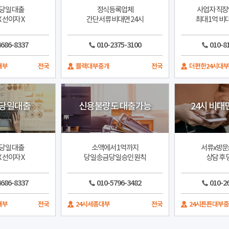
당일 대출
정식등록업체
사업자 직장
 선이자 X
간단서류 비대면 24시
최대 1억 
4686-8337
010-2375-3100
010-8
대부
전국
블랙대부중개
전국
더편한24시대
 당일대출
신용불량도 대출가능
24시 비대
당일 대출
소액에서 1억까지
서류x방문
 선이자 X
당일송금 당일승인 원칙
상담 후
4686-8337
010-5796-3482
010-2
대부
전국
24시세종대부
전국
24시튼튼대부