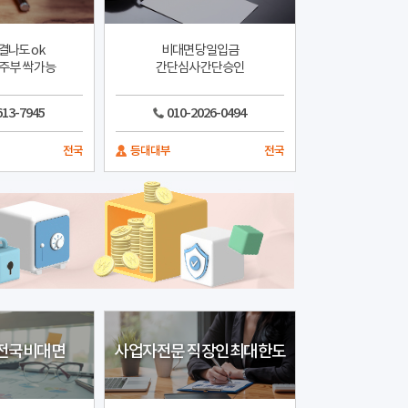
결나도 ok
비대면 당일입금
주부 싹 가능
간단심사 간단승인
613-7945
010-2026-0494
전국
등대대부
전국
 전국비대면
사업자전문 직장인최대한도