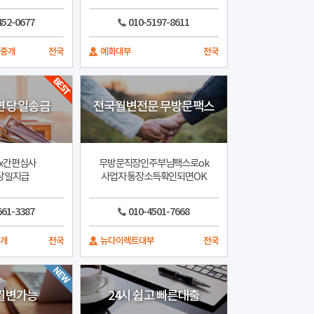
452-0677
010-5197-8611
부중개
전국
예화대부
전국
면 당일송금
전국월변전문 무방문팩스
x간편심사
무방문직장인주부님팩스로ok
 당일지급
사업자 통장소득확인되면OK
661-3387
010-4501-7668
중개
전국
뉴다이렉트대부
전국
월변가능
24시 쉽고 빠른대출