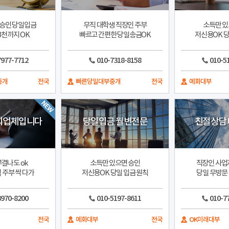
승인 당일입금
무직 대학생 직장인 주부
소득만 있
3천까지 OK
빠르고 간편한 당일송금OK
저신용OK 당
7977-7712
010-7318-8158
010-5
중개
전국
빠른당일대부중개
전국
예화대부
희업체입니다
당일입금 월변전문
친절상담 
결나도 ok
소득만 있으면 승인
직장인 사업자
 주부 싹 다가
저신용OK 당일 입금 원칙
당일 무방문
3970-8200
010-5197-8611
010-7
전국
예화대부
전국
OK미래대부