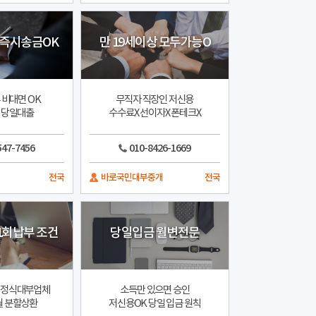
즉시송금OK
만 19세이상 모두가능O
 비대면 OK
무직자 직장인 저신용
속 당일대출
수수료X 선이자X 폰테크X
547-7456
010-8426-1669
전국
바로국민대부중개
전국
1회납부 조건
당일입금 월변전문
 정식대부업체
소득만 있으면 승인
월 분할상환
저신용OK 당일 입금 원칙