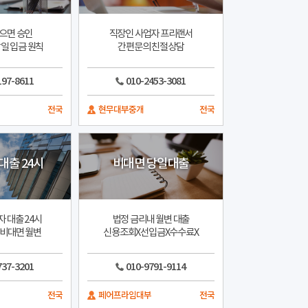
으면 승인
직장인 사업자 프리랜서
일 입금 원칙
간편문의 친절상담
197-8611
010-2453-3081
전국
현무대부중개
전국
대출 24시
비대면 당일대출
 대출 24시
법정 금리내 월변 대출
 비대면 월변
신용조회X선입금X수수료X
737-3201
010-9791-9114
전국
페어프라임대부
전국