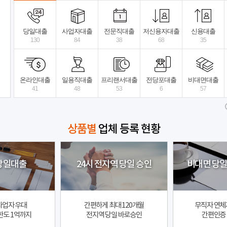
비대면 당일대출
법정금리내 월변대출
당장 급
당일대출
사업자대출
전문직대출
저신용자대출
신용대출
130
84
38
68
35
페어프라임대부
상세보기
2
전국
전국
온라인대출
일용직대출
프리랜서대출
전당포대출
비대면대출
41
48
53
6
57
상품별
업체 등록 현황
 당일대출
24시 전지역 당일 승인
비대면 당일
사업자 우대
간편하게 최대 120개월
무직자 연체
한도 1억까지
전지역 당일 바로승인
간편인증