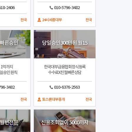
618-2406
010-5796-3482
전국
24시세종대부
전국
 빠른승인
당일승인300만원 월15
 1억까지
한국대부금융협회정식등록
일승인 원칙
수수료X친절빠른상담
796-3482
010-6376-2563
전국
토스론대부중개
전국
 월변전문
신용조회없이 5000까지