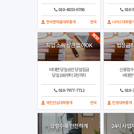
010-4833-6786
010-
전국한마음대부중개
전국
나이스대부중
직업 소득 상관 없이OK
법정금리
비대면 당일승인 당일입금
신용점수 
당일 100부터 3천까지
비대면 
010-7977-7712
010-
국민안심대부중개
전국
민생대부중개
급할수록 안전하게
24시 사