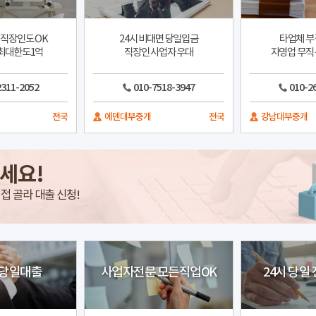
직장인도 OK
24시 비대면 당일입금
타업체 부
최대한도1억
직장인 사업자 우대
자영업 무직 
2311-2052
010-7518-3947
010-2
전국
에덴대부중개
전국
강남대부중개
세요!
접 골라 대출 신청!
 당일대출
사업자전문 모든직업OK
24시 당일