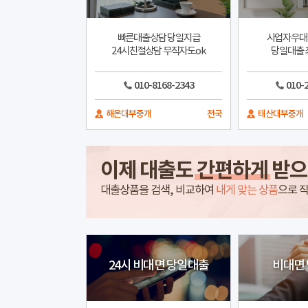
빠른대출상담 당일지급
사업자우대 
24시친절상담 무직자도ok
당일대출 
010-8168-2343
010-
해온대부중개
전국
태산대부중개
이제 대출도
간편하게
받으
대출상품을 검색, 비교하여
내게 맞는 상품
으로 직
24시 비대면 당일대출
비대면