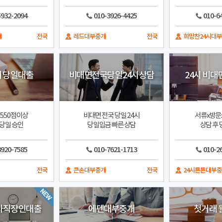
5932-2094
010-3926-4425
010-6
개
전국
레드대부중개
전국
희망찬24시대
 당일대출
비대면전국당일24시상담
24시 비대
550점이상
비대면 전국 당일 24시
서류x방문
당일 승인
당일입금 빠른 상담
상담 후
3920-7585
010-7621-1713
010-2
전국
큰손대부중개
전국
24시튼튼대부
업자직장인대출
에덴대부중개
첫거래 