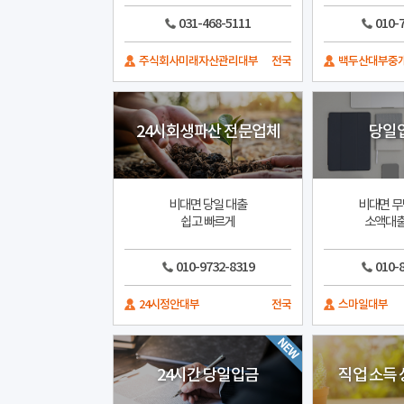
031-468-5111
010-
주식회사미래자산관리대부
전국
백두산대부중
24시회생파산 전문업체
당일입
비대면 당일 대출
비대면 무
쉽고 빠르게
소액대출
010-9732-8319
010-
24시정안대부
전국
스마일대부
24시간 당일입금
직업 소득 