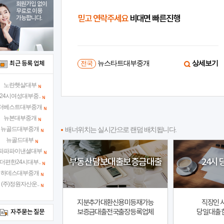
회원가입 없이
무료로 이용
믿고 연락주세요
비대면 빠른진행
가능합니다.
상세보기
뉴스타트대부중개
상세보기
최근 등록 업체
전국
노란햇살대부
24시여성대부중..
더베스트대부중개
뉴본대부중개
뉴골드대부중개
배너위치는 실시간으로 랜덤 배치됩니다.
뉴골드대부
파파파이낸셜대부
부동산담보대출보증금대출
24시
더편한24시대부..
하데스대부중개
(주)정원자산운..
지분추가대환신용미등재가능
직장인 
보증금대출전국출장등록업체
당일대출 
자주묻는 질문