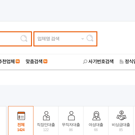
업체명 검색
추천업체
맞춤검색
사기번호검색
정식
전체
직장인대출
무직자대출
여성대출
비상금대출
1424
122
86
66
85