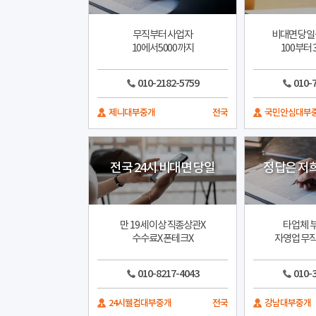
무직부터 사업자
비대면 당일
10에서5000까지
100부터 
010-2182-5759
010-
제니대부중개
전국
국민안심대부
전국 24시 비대면 당일
정답은 저
만 19세 이상 직종상관X
타업체 부
수수료X 폰테크X
자영업 무직
010-8217-4043
010-
24시웰컴대부중개
전국
강남대부중개