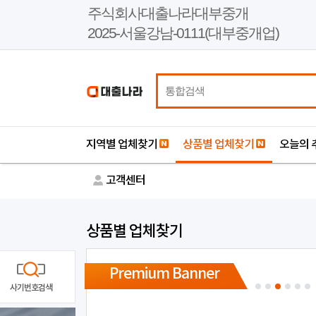
본
주식회사대출나라대부중개
문
2025-서울강남-0111(대부중개업)
바
로
가
기
지역별 업체찾기
상품별 업체찾기
오늘의 
고객센터
상품별 업체찾기
Premium Banner
사기번호검색