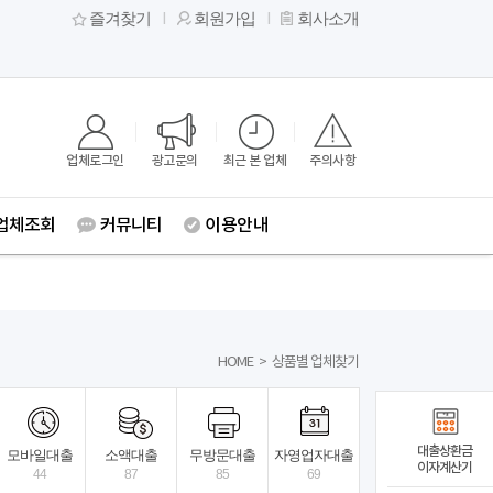
즐겨찾기
회원가입
회사소개
업체로그인
광고문의
최근 본 업체
주의사항
업체조회
커뮤니티
이용안내
HOME
>
상품별 업체찾기
대출상환금
모바일대출
소액대출
무방문대출
자영업자대출
이자계산기
44
87
85
69