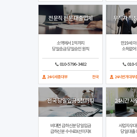
전문직 전문 대출업체
무직자 직장
소액에서 1억까지
만19세 이
당일송금 당일승인 원칙
소득없어
010-5796-3482
010-
24시세종대부
전국
24시번개대부
전국 당일입금 5천까지
24시간 사
비대면 급하신분 당일입금
사업자우대 
급하신분 수수료X선이자X
당일대출 