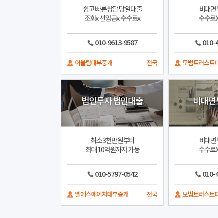
쉽고 빠른상담 당일대출
비대면 
조회x 선입금x 수수료x
수수료X
010-9613-9587
010-
어울림대부중개
전국
모범트러스트
법인투자 법인대출
비대면
최소 3천만원부터
비대면 
최대 10억원까지 가능
수수료X
010-5797-0542
010-
엘에스에이치대부중개
전국
모범트러스트