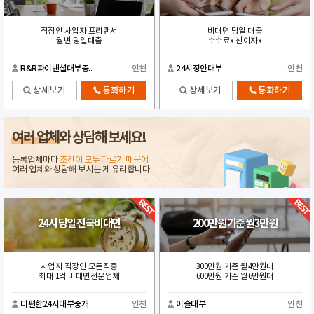
직장인 사업자 프리랜서
비대면 당일 대출
월변 당일대출
수수료x 선이자x
R&R파이낸셜대부중..
인천
24시정안대부
인천
상세보기
통화하기
상세보기
통화하기
여러 업체
와 상담해 보세요!
등록업체마다
조건이 모두 다르기 때문에
여러 업체와 상담해 보시는 게 유리합니다.
24시 당일 전국비대면
200만원 기준 월3만원
사업자 직장인 모든직종
300만원 기준 월4만원대
최대 1억 비대면전문업체
600만원 기준 월6만원대
더편한24시대부중개
인천
이슬대부
인천