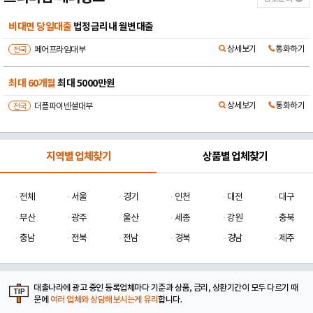
비대면 당일대출
법정금리내 월변대출
상세보기
통화하기
전국
페어프라임대부
최대 60개월
최대 5000만원
상세보기
통화하기
전국
더플파이넨셜대부
지역별 업체찾기
상품별 업체찾기
전체
서울
경기
인천
대전
대구
부산
광주
울산
세종
강원
충북
충남
전북
전남
경북
경남
제주
대출나라에 광고 중인 등록업체마다 기준과 상품, 금리, 상환기간이 모두 다르기 때
문에
여러 업체와 상담해보시는게 유리
합니다.