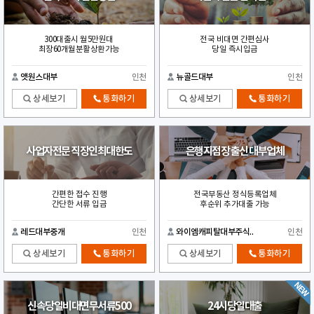
300대출시 월5만원대
전국 비대면 간편심사
최장60개월분활상환가능
당일 즉시입금
앳원스대부
인천
뉴골드대부
인천
상세보기
통화하기
상세보기
통화하기
사업자전문 직장인최대한도
은행지점장 출신 대부업체
간편한 접수 진행
전국부동산 정식등록업체
간단한 서류 입금
후순위 추가대출 가능
레드대부중개
인천
와이엠캐피탈대부주식..
인천
상세보기
통화하기
상세보기
통화하기
신속당일비대면무서류500
24시당일대출