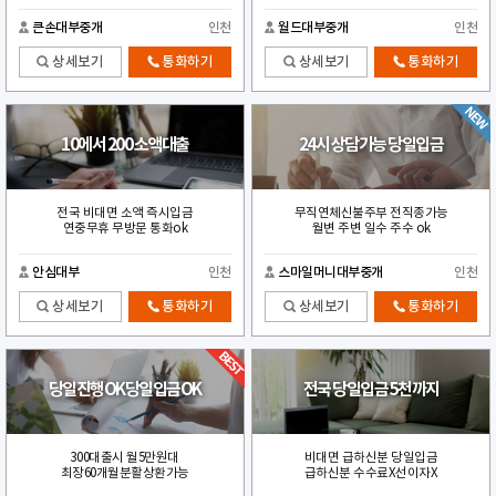
큰손대부중개
인천
월드대부중개
인천
상세보기
통화하기
상세보기
통화하기
10에서 200 소액대출
24시 상담가능 당일입금
전국 비대면 소액 즉시입금
무직연체신불주부 전직종가능
연중무휴 무방문 통화ok
월변 주변 일수 주수 ok
안심대부
인천
스마일머니대부중개
인천
상세보기
통화하기
상세보기
통화하기
당일진행OK당일입금OK
전국 당일입금 5천까지
300대출시 월5만원대
비대면 급하신분 당일입금
최장60개월분활상환가능
급하신분 수수료X선이자X