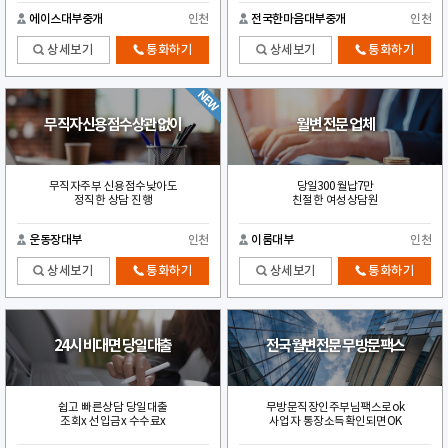
에이스대부중개
인천
전국한마음대부중개
인천
상세보기
통화하기
상세보기
통화하기
무직자신용점수상관없이
월변 전문 업체
무직자주부 신용점수낮아도
당일300 월납7만
정직한 상담 진행
친절한 여성상담원
운동장대부
인천
이룸대부
인천
상세보기
통화하기
상세보기
통화하기
24시 비대면 당일대출
전국월변전문 무방문팩스
쉽고 빠른상담 당일대출
무방문직장인주부님팩스로ok
조회x 선입금x 수수료x
사업자 통장소득확인되면OK