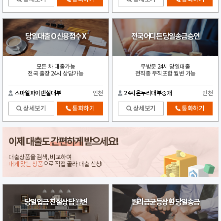
당일대출 O 신용점수 X
전국어디든 당일송금승인
모든 차 대출가능
무방문 24시 당일대출
전국 출장 24시 상담가능
전직종 무직포함 월변 가능
스마일파이넨셜대부
인천
24시온누리대부중개
인천
상세보기
통화하기
상세보기
통화하기
이제 대출도
간편하게
받으세요!
대출상품을 검색, 비교하여
내게 맞는 상품
으로 직접 골라 대출 신청!
당일입금 친절상담 월변
원리금균등상환 당일송금