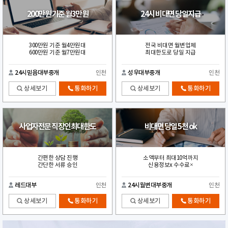
200만원 기준 월3만원
24시 비대면 당일지급
300만원 기준 월4만원대
전국 비대면 월변업체
600만원 기준 월7만원대
최대한도로 당일 지급
24시믿음대부중개
인천
성우대부중개
인천
상세보기
통화하기
상세보기
통화하기
사업자전문 직장인최대한도
비대면 당일 5천 ok
간편한 상담 진행
소액부터 최대10억까지
간단한 서류 승인
신용정보x 수수료×
레드대부
인천
24시월변대부중개
인천
상세보기
통화하기
상세보기
통화하기