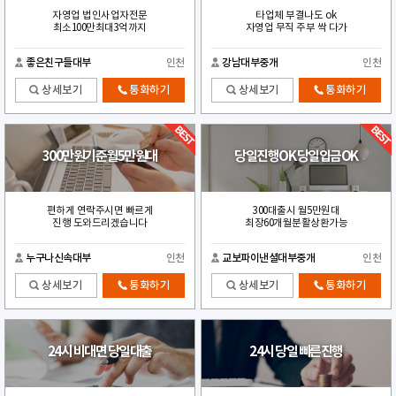
자영업 법인사업자전문
타업체 부결나도 ok
최소100만최대3억까지
자영업 무직 주부 싹 다가
좋은친구들대부
인천
강남대부중개
인천
상세보기
통화하기
상세보기
통화하기
300만원기준월5만원대
당일진행OK 당일입금OK
편하게 연락주시면 빠르게
300대출시 월5만원대
진행 도와드리겠습니다
최장60개월분활상환가능
누구나신속대부
인천
교보파이낸셜대부중개
인천
상세보기
통화하기
상세보기
통화하기
24시 비대면 당일대출
24시 당일 빠른진행