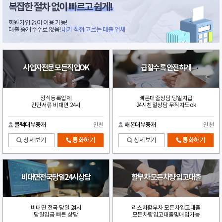
복잡한 절차 없이
빠르고 쉽게!
회원가입 없이 이용 가능!
대출 중개수수료 없음!
내가 직접 고르는 대출 업체
사업자전문 모든직업OK
급할수록 안전하게
정식등록업체
빠른대출상담 당일지급
간단서류 비대면 24시
24시친절상담 무직자도ok
블랙대부중개
인천
해온대부중개
인천
상세보기
통화하기
상세보기
통화하기
비대면전국당일24시상담
할부차 모든차량 입고대출
비대면 전국 당일 24시
리스차할부차 모든차입고대출
당일입금 빠른 상담
모든차량입고대출및매입가능