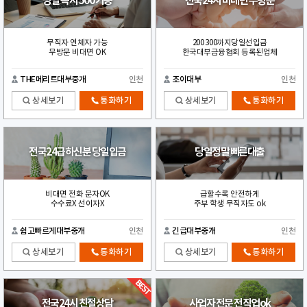
당일 즉시 500 가능
전국24시 비대면 무방문
무직자 연체자 가능
200 300까지당일선입금
무방문 비대면 OK
한국대부금융협회 등록된업체
THE메리트대부중개
인천
조이대부
인천
상세보기
통화하기
상세보기
통화하기
전국24급하신분 당일입금
당일정말 빠른대출
비대면 전화 문자OK
급할수록 안전하게
수수료X 선이자X
주부 학생 무직자도 ok
쉽고빠르게대부중개
인천
긴급대부중개
인천
상세보기
통화하기
상세보기
통화하기
전국24시 친절상담
사업자 전문 전직업ok