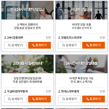
전국24시 비대면당일입금
비대면 당일대출
소액에서 1000까지
비대면 당일 대출
당일송금 당일승인 원칙
수수료X 선이자 X
24시문종대부
인천
모범트러스트대부
인천
상세보기
통화하기
상세보기
통화하기
200대출시 월4만원대
24시간 비대면 당일대출
당일진행OK당일입금OK
비대면 빠른상담 가능
직종 상관없이 최대60개월
전국 24시 소액가능
지금바로대부중개
인천
하데스대부중개
인천
상세보기
통화하기
상세보기
통화하기