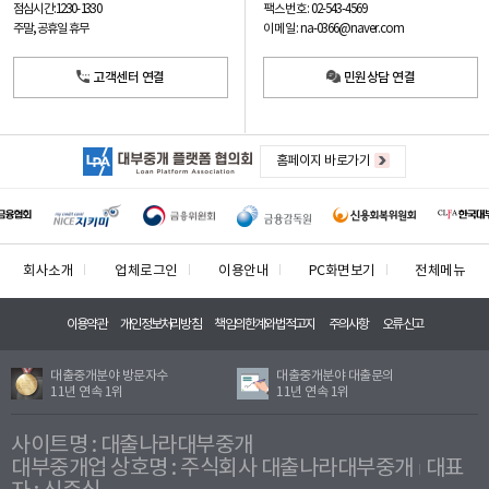
팩스번호: 02-543-4569
점심시간: 12:30 - 13:30
이메일: na-0366@naver.com
주말, 공휴일 휴무
고객센터 연결
민원상담 연결
홈페이지 바로가기
회사소개
업체로그인
이용안내
PC화면보기
전체메뉴
이용약관
개인정보처리방침
책임의한계와법적고지
주의사항
오류신고
대출중개분야 방문자수
대출중개분야 대출문의
11년 연속 1위
11년 연속 1위
사이트명 : 대출나라대부중개
대부중개업 상호명 : 주식회사 대출나라대부중개
대표