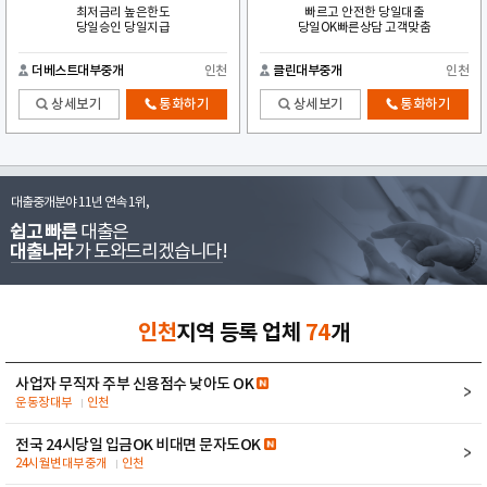
최저금리 높은한도
빠르고 안전한 당일대출
당일승인 당일지급
당일OK빠른상담 고객맞춤
더베스트대부중개
인천
클린대부중개
인천
상세보기
통화하기
상세보기
통화하기
대출중개분야 11년 연속 1위,
쉽고 빠른
대출은
대출나라
가 도와드리겠습니다!
인천
지역 등록 업체
74
개
사업자 무직자 주부 신용점수 낮아도 OK
운동장대부
인천
전국 24시당일 입금OK 비대면 문자도OK
24시월변대부중개
인천