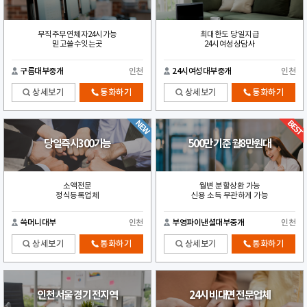
무직주부연체자24시가능
최대한도 당일지급
믿고쓸수잇는곳
24시여성상담사
구름대부중개
인천
24시여성대부중개
인천
상세보기
통화하기
상세보기
통화하기
당일즉시300가능
500만 기준 월8만원대
소액전문
월변 분할상환 가능
정식등록업체
신용 소득 무관하게 가능
쓱머니대부
인천
부영파이낸셜대부중개
인천
상세보기
통화하기
상세보기
통화하기
인천 서울 경기 전지역
24시 비대면 전문업체