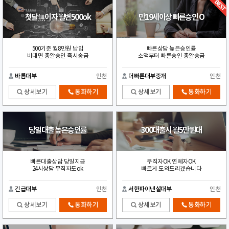
첫달無이자 월변500ok
만19세이상 빠른승인 O
500기준 월8만원 납입
빠른상담 높은승인률
비대면 총알승인 즉시송금
소액부터 빠른승인 총알송금
바름대부
인천
더빠른대부중개
인천
상세보기
통화하기
상세보기
통화하기
당일대출 높은승인률
300대출시 월5만원대
빠른대출상담 당일지급
무직자OK 연체자OK
24시상담 무직자도ok
빠르게 도와드리겠습니다
긴급대부
인천
서한파이낸셜대부
인천
상세보기
통화하기
상세보기
통화하기