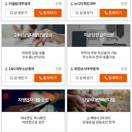
어울림대부중개
인천
뉴다이렉트대부
인천
상세보기
통화하기
상세보기
통화하기
24시 당일대출당일입금
지금 당장 급하신분
비대면 당일 대출
무직자 주부 저신용자 가능
수수료x 선이자x
무소득자 전국 대출가능
24시대부소상중개
인천
유원상사대부중개
인천
상세보기
통화하기
상세보기
통화하기
자영업자 대출 승인
당일비대면빠른대출
최대한도 즉시확인
소액에서 1억까지
비대면으로 승인
당일송금 당일승인 원칙