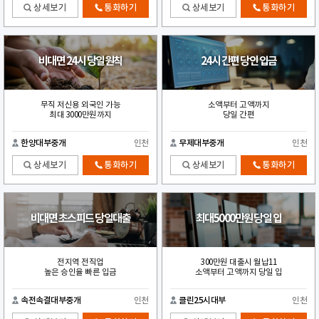
상세보기
통화하기
상세보기
통화하기
비대면 24시 당일원칙
24시 간편 당인 입금
무직 저신용 외국인 가능
소액부터 고액까지
최대 3000만원까지
당일 간편
한양대부중개
인천
무제대부중개
인천
상세보기
통화하기
상세보기
통화하기
비대면 초스피드 당일대출
최대5000만원 당일 입
전지역 전직업
300만원 대출시 월납11
높은 승인율 빠른 입금
소액부터 고액까지 당일 입
속전속결대부중개
인천
클린25시대부
인천