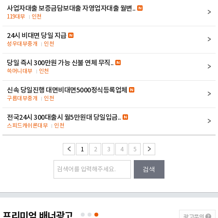
사업자대출 보증금담보대출 자영업자대출 월변..
119대부
인천
24시 비대면 당일 지급
성우대부중개
인천
당일 즉시 300만원 가능 신불 연체 무직..
쓱머니대부
인천
신속 당일진행 대면비대면5000정식등록업체
구름대부중개
인천
전국24시 300대출시 월5만원대 당일입금..
스피드캐쉬론대부
인천
1
2
3
4
5
검색
프리미엄 배너광고
광고문의