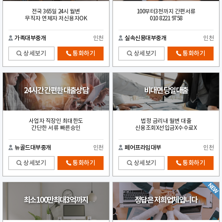
전국 365일 24시 월변
100부터3천까지 간편서류
무직자 연체자 저신용자OK
010 8221 9758
가족대부중개
인천
실속신용대부중개
인천
상세보기
통화하기
상세보기
통화하기
24시간 간편한 대출상담
비대면 당일대출
사업자 직장인 최대한도
법정 금리내 월변 대출
간단한 서류 빠른승인
신용조회X선입금X수수료X
뉴골드대부중개
인천
페어프라임대부
인천
상세보기
통화하기
상세보기
통화하기
최소100만최대3억까지
정답은 저희업체입니다