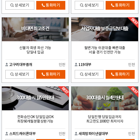
상세보기
통화하기
상세보기
통화하기
비대면 최고조건
사업자대출 보증금담보대출
신불자 회생 파산 가능
월변가능 쉬운대출 빠른대출
당일내 입금
서울 경기 인천만 가능
고구려대부중개
인천
119대부
인천
상세보기
통화하기
상세보기
통화하기
300대출시 월5만원대
300대출시 월4만원대
전화승인OK 당일입금OK
당일진행 당일입금까지
최장60개월분활상환가능
최고한도1000만 최저이자
스피드캐쉬론대부
인천
새희망파이낸셜대부
인천