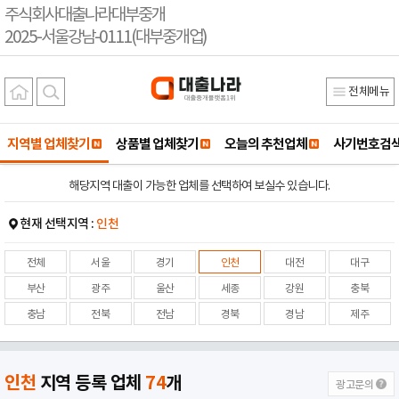
주식회사대출나라대부중개
2025-서울강남-0111(대부중개업)
전체메뉴
지역별 업체찾기
상품별 업체찾기
오늘의 추천업체
사기번호검
해당지역 대출이 가능한 업체를 선택하여 보실수 있습니다.
현재 선택지역 :
인천
전체
서울
경기
인천
대전
대구
부산
광주
울산
세종
강원
충북
충남
전북
전남
경북
경남
제주
인천
지역 등록 업체
74
개
광고문의