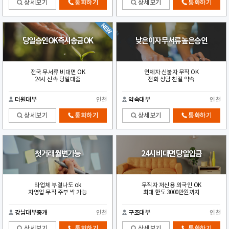
상세보기
통화하기
상세보기
통화하기
당일승인OK즉시송금OK
낮은이자 무서류 높은승인
전국 무서류 비대면 OK
연체자 신불자 무직 OK
24시 신속 당일대출
전화 상담 친절 약속
더원대부
인천
약속대부
인천
상세보기
통화하기
상세보기
통화하기
첫거래 월변가능
24시 비대면 당일입금
타업체 부결나도 ok
무직자 저신용 외국인 OK
자영업 무직 주부 싹 가능
최대 한도 3000만원까지
강남대부중개
인천
구조대부
인천
상세보기
통화하기
상세보기
통화하기