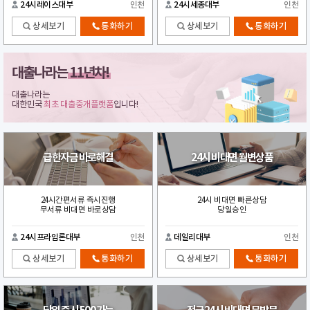
24시레이스대부
인천
24시세종대부
인천
상세보기
통화하기
상세보기
통화하기
대출나라는
11년차!
대출나라는
대한민국
최초 대출중개플랫폼
입니다!
급한자금 바로해결
24시 비대면 월변상품
24시간편서류 즉시진행
24시 비대면 빠른상담
무서류 비대면 바로상담
당일승인
24시프라임론대부
인천
데일리대부
인천
상세보기
통화하기
상세보기
통화하기