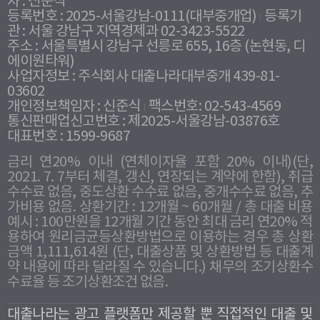
자 : 신준식
등록번호 : 2025-서울강남-0111(대부중개업)
등록기
관 : 서울 강남구 지역경제과 02-3423-5522
주소 : 서울특별시 강남구 선릉로 655, 16층 (논현동, 디
에이원타워)
사업자정보 : 주식회사 대출나라대부중개 439-81-
03602
개인정보책임자 : 신준식
팩스번호: 02-543-4569
통신판매업신고번호 : 제2025-서울강남-03876호
대표번호 : 1599-9687
금리 연20% 이내 (연체이자율 포함 20% 이내)(단,
2021. 7. 7부터 체결, 갱신, 연장되는 계약에 한함), 취급
수수료 없음, 중도상환 수수료 없음, 중개수수료 없음, 추
가비용 없음. 상환기간 : 12개월 ~ 60개월 / 총 대출 비용
예시 : 100만원을 12개월 기간 동안 최대 금리 연20% 적
용하여 원리금균등상환방법으로 이용하는 경우 총 상환
금액 1,111,614원 (단, 대출상품 및 상환방법 등 대출계
약 내용에 따라 달라질 수 있습니다.) 채무의 조기상환수
수료율 등 조기상환조건 없음.
대출나라는 광고 플랫폼만 제공할 뿐 직접적인 대출 및