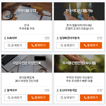
주부대출 우대
전국 어디든 대출가능
전국
혼자 힘들어하지마세요
주부대출 우대
친절히 도와드리겠습니다
SUN대부
인천
엄청빠른대부중개
인천
상세보기
통화하기
상세보기
통화하기
사업자 전문 직장인OK
무서류 간편진행24시대출
정식등록업체
무직자 직장인 저신용자
24시 비대면 간단서류
주부 프리랜서 빠른 대출
블랙대부
인천
토브대부중개업
인천
상세보기
통화하기
상세보기
통화하기