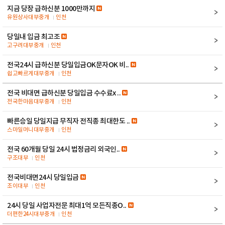
지금 당장 급하신분 1000만까지
유원상사대부중개
인천
당일내 입금 최고조
고구려대부중개
인천
전국24시 급하신분 당일입금OK문자OK 비..
쉽고빠르게대부중개
인천
전국 비대면 급하신분 당일입금 수수료x ..
전국한마음대부중개
인천
빠른승일 당일지급 무직자 전직종 최대한도 ..
스마일머니대부중개
인천
전국 60개월 당일 24시 법정금리 외국인..
구조대부
인천
전국비대면24시 당일입금
조이대부
인천
24시 당일 사업자전문 최대1억 모든직종O..
더편한24시대부중개
인천