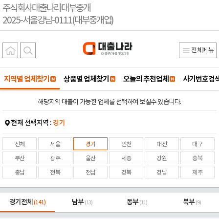
주식회사대출나라대부중개
2025-서울강남-0111(대부중개업)
전체메뉴
지역별 업체찾기
상품별 업체찾기
오늘의 추천업체
사기번호검
해당지역 대출이 가능한 업체를 선택하여 보실수 있습니다.
현재 선택지역 :
경기
전체
서울
경기
인천
대전
대구
부산
광주
울산
세종
강원
충북
충남
전북
전남
경북
경남
제주
경기전체
남부
동부
북부
(141)
(13)
(11)
(9)