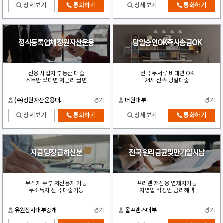
상세보기
통화하기
상세보기
통화하기
정식등록업체 정원자산운용
당일승인OK즉시송금OK
신용 사업자 부동산 대출
전국 무서류 비대면 OK
소득만 있다면 저금리 월변
24시 신속 당일대출
(주)정원자산운용대..
경기
더원대부
경기
상세보기
통화하기
상세보기
통화하기
지금 당장 급하신분
전국 원리금균및만기일시납
무직자 주부 저신용자 가능
프리랜 저신용 연체자가능
무소득자 전국 대출가능
자영업 직장인 금리혜택
유원상사대부중개
경기
올프렌즈대부
경기