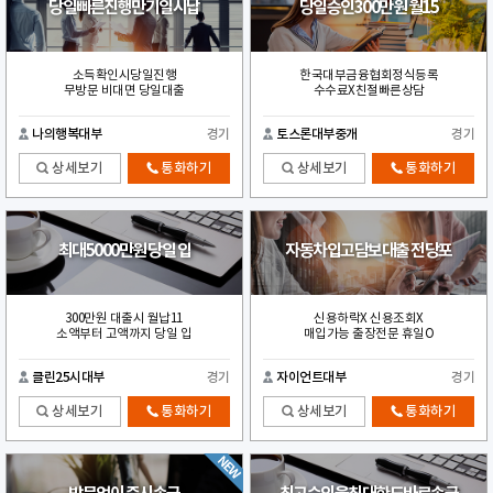
당일빠른진행만기일시납
당일승인300만원 월15
소득확인시당일진행
한국대부금융협회정식등록
무방문 비대면 당일대출
수수료X친절빠른상담
나의행복대부
경기
토스론대부중개
경기
상세보기
통화하기
상세보기
통화하기
최대5000만원 당일 입
자동차입고담보대출 전당포
300만원 대출시 월납11
신용하락X 신용조회X
소액부터 고액까지 당일 입
매입가능 출장전문 휴일O
클린25시대부
경기
자이언트대부
경기
상세보기
통화하기
상세보기
통화하기