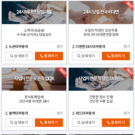
24시 비대면 당일대출
24시 당일 전국비대면
소액 비상금ok
사업자 직장인 모든직종
수수료 선이자x 당일승인
최대 1억 비대면전문업체
뉴본대부중개
경기
더편한24시대부중개
경기
상세보기
통화하기
상세보기
통화하기
사업자전문 모든직업OK
사업자전문 직장인최대한도
정식등록업체
간편한 접수 진행
간단서류 비대면 24시
간단한 서류 입금
블랙대부중개
경기
레드대부중개
경기
상세보기
통화하기
상세보기
통화하기