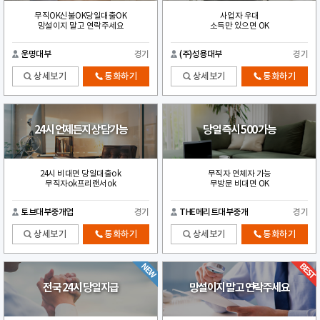
무직OK신불OK당일대출OK
사업자 우대
망설이지 말고 연락주세요
소득만 있으면 OK
운명대부
경기
(주)성용대부
경기
상세보기
통화하기
상세보기
통화하기
24시 언제든지 상담가능
당일 즉시 500 가능
24시 비대면 당일대출ok
무직자 연체자 가능
무직자ok프리랜서ok
무방문 비대면 OK
토브대부중개업
경기
THE메리트대부중개
경기
상세보기
통화하기
상세보기
통화하기
전국 24시 당일지급
망설이지 말고 연락주세요