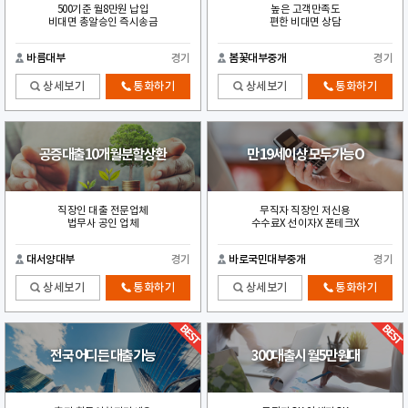
500기준 월8만원 납입
높은 고객만족도
비대면 총알승인 즉시송금
편한 비대면 상담
바름대부
경기
봄꽃대부중개
경기
상세보기
통화하기
상세보기
통화하기
공증대출10개월분할상환
만 19세이상 모두가능O
직장인 대출 전문업체
무직자 직장인 저신용
법무사 공인 업체
수수료X 선이자X 폰테크X
대서양대부
경기
바로국민대부중개
경기
상세보기
통화하기
상세보기
통화하기
전국 어디든 대출가능
300대출시 월5만원대