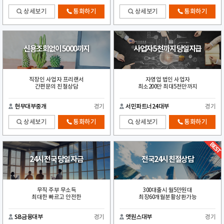
상세보기
통화하기
상세보기
통화하기
신용조회없이 5000까지
사업자 5천까지 당일지급
직장인 사업자 프리랜서
자영업 법인 사업자
간편문의 친절상담
최소200만 최대5천만까지
현무대부중개
경기
서민파트너24대부
경기
상세보기
통화하기
상세보기
통화하기
24시 전국 당일 자금
전국24시 친절상담
무직 주부 무소득
300대출시 월5만원대
최대한 빠르고 안전한
최장60개월분활상환가능
SB금융대부
경기
앳원스대부
경기