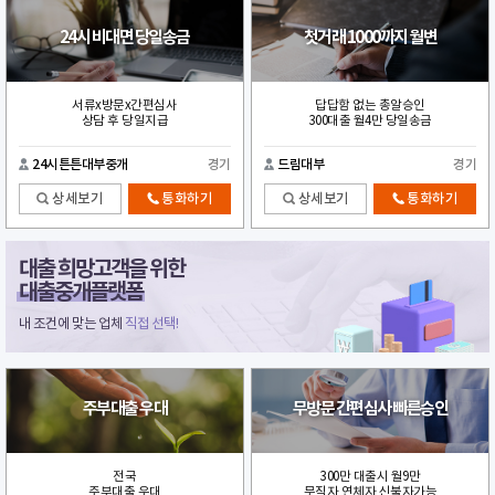
24시 비대면 당일송금
첫거래 1000까지 월변
서류x방문x간편심사
답답함 없는 총알승인
상담 후 당일지급
300대출 월4만 당일송금
24시튼튼대부중개
경기
드림대부
경기
상세보기
통화하기
상세보기
통화하기
대출 희망고객을 위한
대출중개플랫폼
내 조건에 맞는 업체
직접 선택!
주부대출 우대
무방문 간편심사 빠른승인
전국
300만 대출시 월9만
주부대출 우대
무직자 연체자 신불자가능