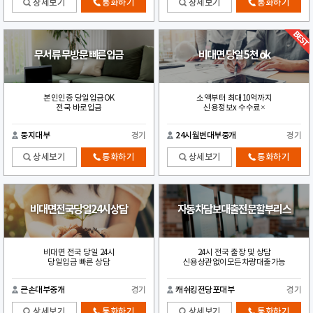
상세보기
통화하기
상세보기
통화하기
무서류 무방문 빠른입금
비대면 당일 5천 ok
본인인증 당일입금OK
소액부터 최대10억까지
전국 바로입금
신용정보x 수수료×
둥지대부
경기
24시월변대부중개
경기
상세보기
통화하기
상세보기
통화하기
비대면전국당일24시상담
자동차담보대출전문할부리스
비대면 전국 당일 24시
24시 전국 출장 및 상담
당일입금 빠른 상담
신용상관없이모든차량대출가능
큰손대부중개
경기
캐쉬킹전당포대부
경기
상세보기
통화하기
상세보기
통화하기