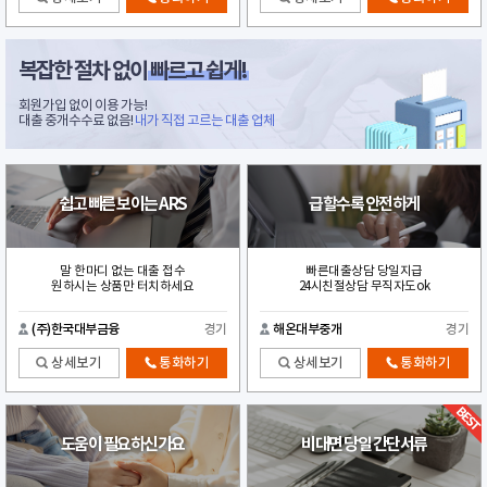
복잡한 절차 없이
빠르고 쉽게!
회원가입 없이 이용 가능!
대출 중개수수료 없음!
내가 직접 고르는 대출 업체
쉽고 빠른 보이는 ARS
급할수록 안전하게
말 한마디 없는 대출 접수
빠른대출상담 당일지급
원하시는 상품만 터치하세요
24시친절상담 무직자도ok
(주)한국대부금융
경기
해온대부중개
경기
상세보기
통화하기
상세보기
통화하기
도움이 필요하신가요
비대면 당일 간단서류