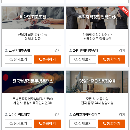
비대면 최고조건
무직자 직장인 전직종ok
신불자 회생 파산 가능
만19세 이상이라면 ok
당일내 입금
소득없어도 당일승인
고구려대부중개
경기
24시번개대부중개
경기
상세보기
통화하기
상세보기
통화하기
전국월변전문 무방문팩스
당일대출 O 신용점수 X
무방문직장인주부님팩스로ok
모든 차 대출가능
사업자 통장소득확인되면OK
전국 출장 24시 상담가능
뉴다이렉트대부
경기
스마일파이넨셜대부
경기
상세보기
통화하기
상세보기
통화하기