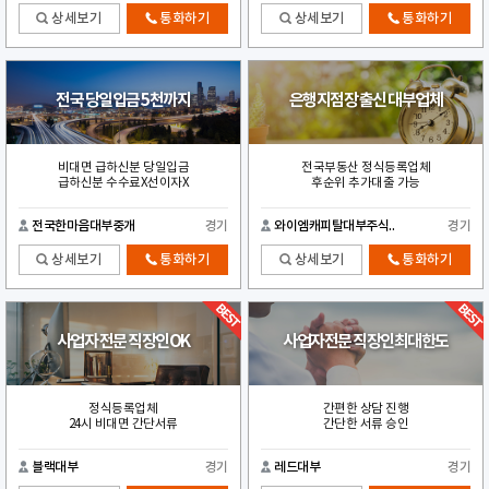
상세보기
통화하기
상세보기
통화하기
전국 당일입금 5천까지
은행지점장 출신 대부업체
비대면 급하신분 당일입금
전국부동산 정식등록업체
급하신분 수수료X선이자X
후순위 추가대출 가능
전국한마음대부중개
경기
와이엠캐피탈대부주식..
경기
상세보기
통화하기
상세보기
통화하기
사업자 전문 직장인OK
사업자전문 직장인최대한도
정식등록업체
간편한 상담 진행
24시 비대면 간단서류
간단한 서류 승인
블랙대부
경기
레드대부
경기