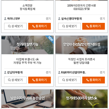
소액전문
100부터3천까지 간편서류
정식등록업체
010 8221 9758
쓱머니대부
경기
실속신용대부중개
경기
상세보기
통화하기
상세보기
통화하기
첫거래 월변가능
안양수원성남안산평택화성
타업체 부결나도 ok
직장인 사업자 프리랜서
자영업 무직 주부 싹 가능
월변 당일대출
강남대부중개
경기
R&R파이낸셜대부중..
경기
상세보기
통화하기
상세보기
통화하기
낮은이자 무서류 높은승인
첫거래 500까지월변ok