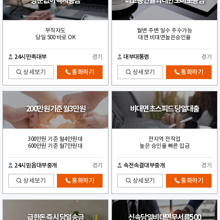
방문없이 즉시송금
최고승인율최대한도바로송금
무직자도
월변 주변 일수 주수가능
당일 500 바로 OK
대면 비대면높은승인율
24시만족대부
경기
대부대통령
경기
상세보기
통화하기
상세보기
통화하기
200만원 기준 월3만원
비대면 초스피드 당일대출
300만원 기준 월4만원대
전지역 전직업
600만원 기준 월7만원대
높은 승인율 빠른 입금
24시믿음대부중개
경기
속전속결대부중개
경기
상세보기
통화하기
상세보기
통화하기
급한돈 즉시 당일송금
신속당일비대면무서류500