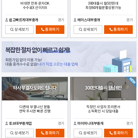
비대면 전화 문자OK
300대출시 월5만원대
수수료X 선이자X
최장60개월분활상환가능
쉽고빠르게대부중개
경기
에이스대부중개
경기
상세보기
통화하기
상세보기
통화하기
복잡한 절차 없이
빠르고 쉽게!
회원가입 없이 이용 가능!
대출 중개수수료 없음!
내가 직접 고르는 대출 업체
타사 부결자 도와드립니다
300만대출시 월납6만
다른데 부결나신 분들
직장인 사업자 프리랜서
연락 주시면 빠른 진행
소득확인 시 당일대출
토브대부중개업
경기
마이머니대부중개
경기
상세보기
통화하기
상세보기
통화하기