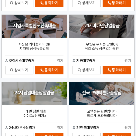
상세보기
통화하기
상세보기
통화하기
사업자 특별한도 신속대출
24시비대면 당일송금
저신용 기대출과다 OK
무방문 무서류 당일OK
지자체 정식등록업체
직업 소득 상관없이 승인
오아시스대부중개
경기
지금대부중개
경기
상세보기
통화하기
상세보기
통화하기
24시 당일대출당일입금
전국 고액 빠른 대출상담
비대면 당일 대출
고액전문 월변입니다
수수료x 선이자x
빠르게 도와드립니다
24시대부소상중개
경기
24만복대부중개
경기