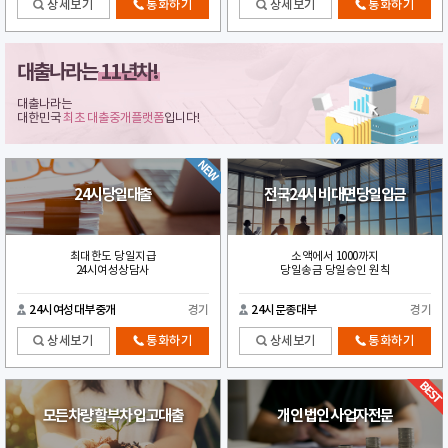
상세보기
통화하기
상세보기
통화하기
대출나라는
11년차!
대출나라는
대한민국
최초 대출중개플랫폼
입니다!
24시당일대출
전국24시 비대면당일입금
최대한도 당일지급
소액에서 1000까지
24시여성상담사
당일송금 당일승인 원칙
24시여성대부중개
경기
24시문종대부
경기
상세보기
통화하기
상세보기
통화하기
모든차량 할부차 입고대출
개인 법인 사업자전문