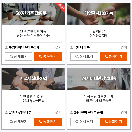
500만 기준 월8만원대
당일즉시300가능
월변 분할상환 가능
소액전문
신용 소득 무관하게 가능
정식등록업체
부영파이낸셜대부중개
경기
쓱머니대부
경기
상세보기
통화하기
상세보기
통화하기
사업자 최대30억
24시 비대면 당일대출
개인 법인 기업 전문
무직 직장 대학생 주부
24시 부채이력x
빠른심사 빠른송금
24시사업자대부
경기
24시한마음대부중개
경기
상세보기
통화하기
상세보기
통화하기