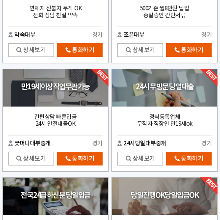
연체자 신불자 무직 OK
500기준 월8만원 납입
전화 상담 친절 약속
총알승인 간단서류
약속대부
경기
조은대부
경기
상세보기
통화하기
상세보기
통화하기
만19세이상직업무관가능
24시 무방문 당일대출
간편상담 빠른입금
정식등록업체
24시 안전대출OK
무직자 직장인 만19세ok
굿머니대부중개
경기
24시당일대부중개
경기
상세보기
통화하기
상세보기
통화하기
전국24급하신분 당일입금
당일진행OK당일입금OK