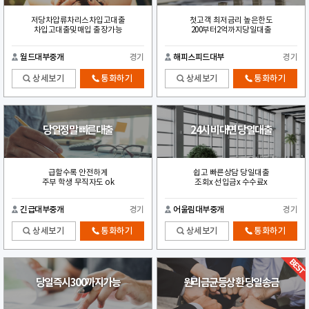
저당차압류차리스차입고대출
첫고객 최저금리 높은한도
차입고대출및매입 출장가능
200부터2억까지당일대출
월드대부중개
경기
해피스피드대부
경기
상세보기
통화하기
상세보기
통화하기
당일정말 빠른대출
24시 비대면 당일대출
급할수록 안전하게
쉽고 빠른상담 당일대출
주부 학생 무직자도 ok
조회x 선입금x 수수료x
긴급대부중개
경기
어울림대부중개
경기
상세보기
통화하기
상세보기
통화하기
당일즉시300까지가능
원리금균등상환 당일송금