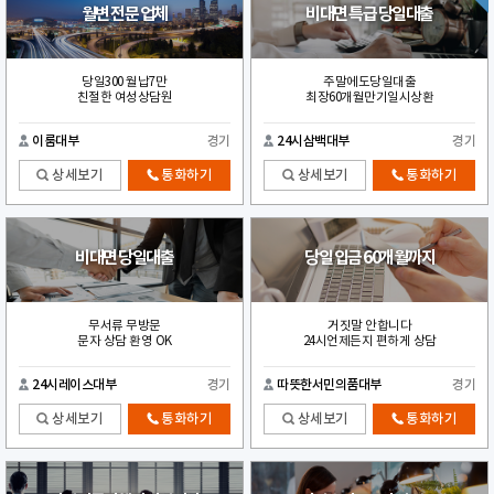
월변 전문 업체
비대면 특급 당일대출
당일300 월납7만
주말에도당일대출
친절한 여성상담원
최장60개월만기일시상환
이룸대부
경기
24시삼백대부
경기
상세보기
통화하기
상세보기
통화하기
비대면 당일대출
당일 입금 60개월까지
무서류 무방문
거짓말 안합니다
문자 상담 환영 OK
24시언제든지 편하게 상담
24시레이스대부
경기
따뜻한서민의품대부
경기
상세보기
통화하기
상세보기
통화하기