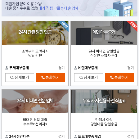
회원가입 없이 이용 가능!
대출 중개수수료 없음!
내가 직접 고르는 대출 업체
24시 간편 당인 입금
에덴대부중개
소액부터 고액까지
24시 비대면 당일입금
당일 간편
직장인 사업자 우대
무제대부중개
경기
에덴대부중개
경기
상세보기
통화하기
상세보기
통화하기
24시 비대면 전문업체
무직자 저신용자 전직종o
비대면 당일 대출
만19세 이상
수수료x 선이자x
당일대출 당일송금
24시정안대부
경기
토브대부중개업
경기