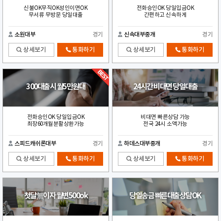
신불OK무직OK성인이면OK
전화승인OK 당일입금OK
무서류 무방문 당일대출
간편하고 신속하게
소원대부
경기
신속대부중개
경기
상세보기
통화하기
상세보기
통화하기
300대출시 월5만원대
24시간 비대면 당일대출
전화승인OK 당일입금OK
비대면 빠른상담 가능
최장60개월분활상환가능
전국 24시 소액가능
스피드캐쉬론대부
경기
하데스대부중개
경기
상세보기
통화하기
상세보기
통화하기
첫달無이자 월변500ok
당일송금 빠른대출상담OK