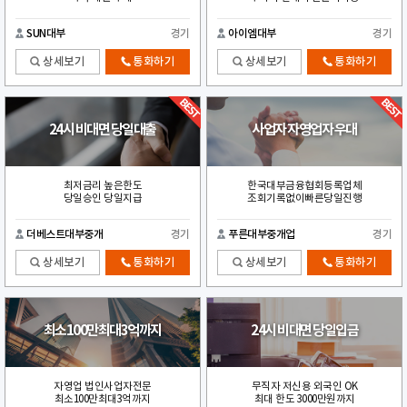
SUN대부
경기
아이엠대부
경기
상세보기
통화하기
상세보기
통화하기
24시 비대면 당일대출
사업자 자영업자 우대
최저금리 높은한도
한국대부금융협회등록업체
당일승인 당일지급
조회기록없이빠른당일진행
더베스트대부중개
경기
푸른대부중개업
경기
상세보기
통화하기
상세보기
통화하기
최소100만최대3억까지
24시 비대면 당일입금
자영업 법인사업자전문
무직자 저신용 외국인 OK
최소100만최대3억까지
최대 한도 3000만원까지