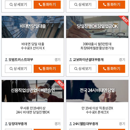
상세보기
통화하기
상세보기
통화하기
비대면 당일대출
당일진행OK 당일입금OK
비대면 당일 대출
300대출시 월5만원대
수수료X 선이자 X
최장60개월분활상환가능
모범트러스트대부
경기
교보파이낸셜대부중개
경기
상세보기
통화하기
상세보기
통화하기
신용직업 상관없이빠른승인
전국 24시 비대면 당일
무서류 만19세이상
만 19세 이상 직종상관X
24시 비대면 당일진행OK
수수료X 폰테크X
당장대부중개
경기
24시웰컴대부중개
경기