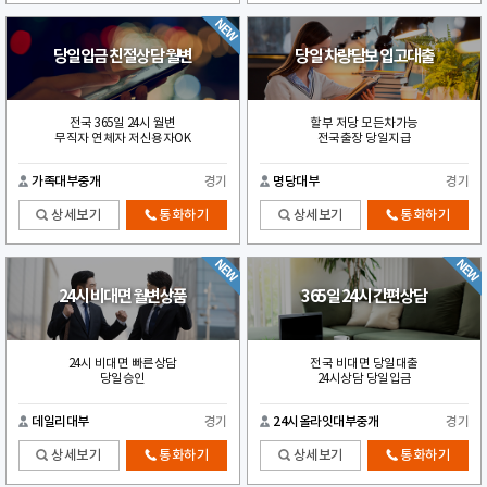
당일입금 친절상담 월변
당일 차량담보 입고대출
전국 365일 24시 월변
할부 저당 모든차가능
무직자 연체자 저신용자OK
전국출장 당일지급
가족대부중개
경기
명당대부
경기
상세보기
통화하기
상세보기
통화하기
24시 비대면 월변상품
365일 24시 간편상담
24시 비대면 빠른상담
전국 비대면 당일대출
당일승인
24시상담 당일입금
데일리대부
경기
24시올라잇대부중개
경기
상세보기
통화하기
상세보기
통화하기