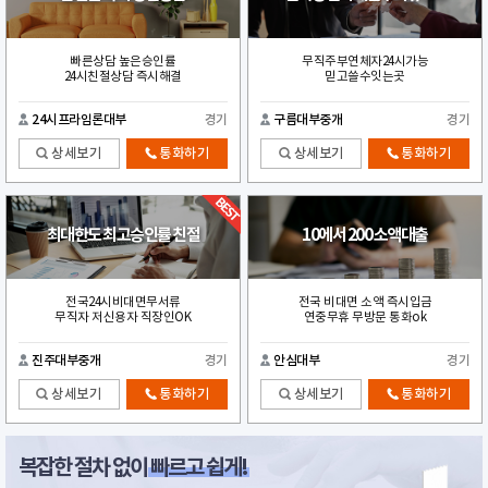
빠른상담 높은승인률
무직주부연체자24시가능
24시친절상담 즉시해결
믿고쓸수잇는곳
24시프라임론대부
경기
구름대부중개
경기
상세보기
통화하기
상세보기
통화하기
최대한도 최고승인률 친절
10에서 200 소액대출
전국24시비대면무서류
전국 비대면 소액 즉시입금
무직자 저신용자 직장인OK
연중무휴 무방문 통화ok
진주대부중개
경기
안심대부
경기
상세보기
통화하기
상세보기
통화하기
복잡한 절차 없이
빠르고 쉽게!