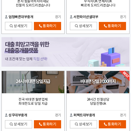
혼자 힘들어하지마세요
무직자OK 연체자OK
친절히 도와드리겠습니다
빠르게 도와드리겠습니다
엄청빠른대부중개
경기
서한파이낸셜대부
경기
상세보기
통화하기
상세보기
통화하기
대출 희망고객을 위한
대출중개플랫폼
내 조건에 맞는 업체
직접 선택!
24시 비대면 당일지급
비대면 당일 3000까지
전국 비대면 월변업체
24시간 친절상담
최대한도로 당일 지급
당일진행ok
성우대부중개
경기
퍼팩트대부중개
경기
상세보기
통화하기
상세보기
통화하기