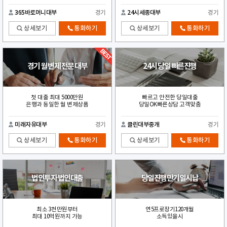
365바로머니대부
경기
24시세종대부
경기
상세보기
통화하기
상세보기
통화하기
경기 월 변제 전문 대부
24시 당일 빠른진행
첫 대출 최대 5000만원
빠르고 안전한 당일대출
은행과 동일한 월 변제상품
당일OK빠른상담 고객맞춤
미래자유대부
경기
클린대부중개
경기
상세보기
통화하기
상세보기
통화하기
법인투자 법인대출
당일진행만기일시납
최소 3천만원부터
연5프로장기120개월
최대 10억원까지 가능
소득있을시