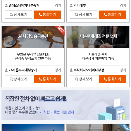
엘에스에이치대부중개
경기
럭키대부
경기
상세보기
통화하기
상세보기
통화하기
24시 당일송금승인
지분문제 해결 전문 업체
무방문 무서류 당일대출
지분대출 특화
전직종 무직포함 월변 가능
빠른심사 지분매입 가능
24시온누리대부중개
경기
주식회사오케이대부정..
경기
상세보기
통화하기
상세보기
통화하기
복잡한 절차 없이
빠르고 쉽게!
회원가입 없이 이용 가능!
대출 중개수수료 없음!
내가 직접 고르는 대출 업체