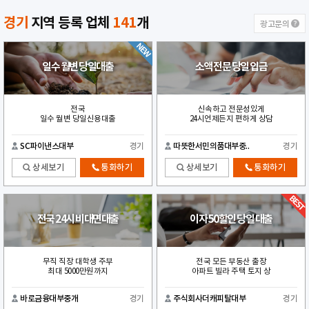
경기
지역 등록 업체
141
개
광고문의
일수 월변 당일대출
소액 전문 당일 입금
전국
신속하고 전문성있게
일수 월변 당일신용대출
24시언제든지 편하게 상담
SC파이낸스대부
경기
따뜻한서민의품대부중..
경기
상세보기
통화하기
상세보기
통화하기
전국 24시 비대면대출
이자 50할인 당일 대출
무직 직장 대학생 주부
전국 모든 부동산 출장
최대 5000만원까지
아파트 빌라 주택 토지 상
바로금융대부중개
경기
주식회사더캐피탈대부
경기