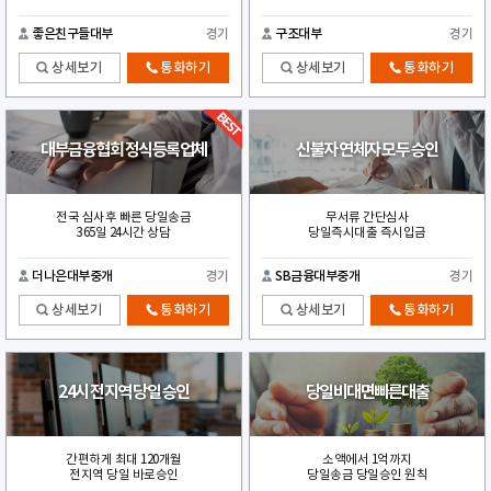
좋은친구들대부
경기
구조대부
경기
상세보기
통화하기
상세보기
통화하기
대부금융협회 정식등록업체
신불자 연체자 모두 승인
전국 심사후 빠른 당일송금
무서류 간단심사
365일 24시간 상담
당일즉시대출 즉시입금
더나은대부중개
경기
SB금융대부중개
경기
상세보기
통화하기
상세보기
통화하기
24시 전지역 당일 승인
당일비대면빠른대출
간편하게 최대 120개월
소액에서 1억까지
전지역 당일 바로승인
당일송금 당일승인 원칙