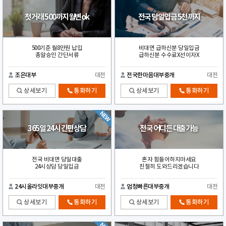
첫거래 500까지월변ok
전국 당일입금 5천까지
500기준 월8만원 납입
비대면 급하신분 당일입금
총알승인 간단서류
급하신분 수수료X선이자X
조은대부
대전
전국한마음대부중개
대전
상세보기
통화하기
상세보기
통화하기
365일 24시 간편상담
전국 어디든 대출가능
전국 비대면 당일대출
혼자 힘들어하지마세요
24시상담 당일입금
친절히 도와드리겠습니다
24시올라잇대부중개
대전
엄청빠른대부중개
대전
상세보기
통화하기
상세보기
통화하기