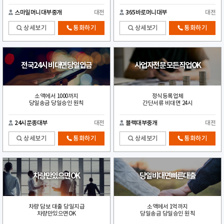
스마일머니대부중개
대전
365바로머니대부
대전
상세보기
통화하기
상세보기
통화하기
전국24시 비대면당일입금
사업자전문 모든직업OK
소액에서 1000까지
정식등록업체
당일송금 당일승인 원칙
간단서류 비대면 24시
24시문종대부
대전
블랙대부중개
대전
상세보기
통화하기
상세보기
통화하기
차량만있으면OK
당일비대면빠른대출
차량 담보 대출 당일지급
소액에서 1억까지
차량만있으면OK
당일송금 당일승인 원칙