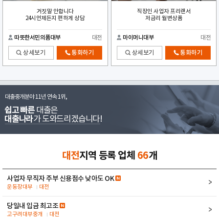
거짓말 안합니다
직장인 사업자 프리랜서
24시언제든지 편하게 상담
저금리 월변상품
따뜻한서민의품대부
대전
마이머니대부
대전
상세보기
통화하기
상세보기
통화하기
대출중개분야 11년 연속 1위,
쉽고 빠른
대출은
대출나라
가 도와드리겠습니다!
대전
지역 등록 업체
66
개
사업자 무직자 주부 신용점수 낮아도 OK
운동장대부
대전
당일내 입금 최고조
고구려대부중개
대전