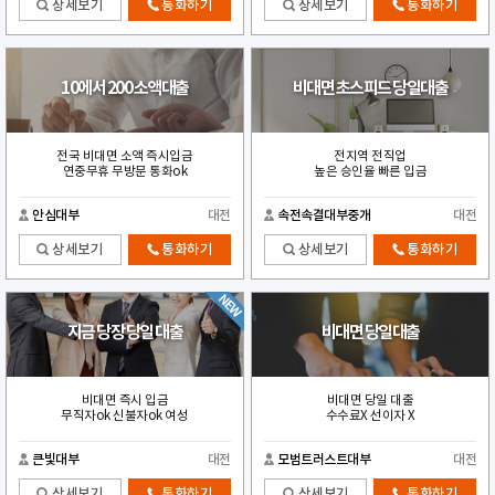
상세보기
통화하기
상세보기
통화하기
10에서 200 소액대출
비대면 초스피드 당일대출
전국 비대면 소액 즉시입금
전지역 전직업
연중무휴 무방문 통화ok
높은 승인율 빠른 입금
안심대부
대전
속전속결대부중개
대전
상세보기
통화하기
상세보기
통화하기
지금 당장 당일 대출
비대면 당일대출
비대면 즉시 입금
비대면 당일 대출
무직자ok 신불자ok 여성
수수료X 선이자 X
큰빛대부
대전
모범트러스트대부
대전
상세보기
통화하기
상세보기
통화하기