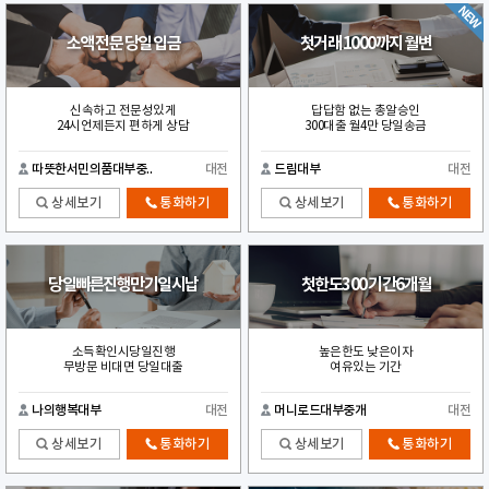
소액 전문 당일 입금
첫거래 1000까지 월변
신속하고 전문성있게
답답함 없는 총알승인
24시언제든지 편하게 상담
300대출 월4만 당일송금
따뜻한서민의품대부중..
대전
드림대부
대전
상세보기
통화하기
상세보기
통화하기
당일빠른진행만기일시납
첫한도300 기간6개월
소득확인시당일진행
높은한도 낮은이자
무방문 비대면 당일대출
여유있는 기간
나의행복대부
대전
머니로드대부중개
대전
상세보기
통화하기
상세보기
통화하기