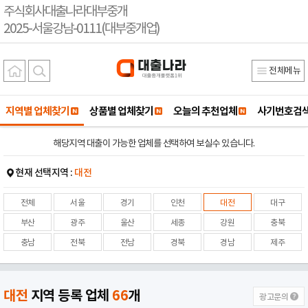
주식회사대출나라대부중개
2025-서울강남-0111(대부중개업)
전체메뉴
지역별 업체찾기
상품별 업체찾기
오늘의 추천업체
사기번호검
해당지역 대출이 가능한 업체를 선택하여 보실수 있습니다.
현재 선택지역 :
대전
전체
서울
경기
인천
대전
대구
부산
광주
울산
세종
강원
충북
충남
전북
전남
경북
경남
제주
대전
지역 등록 업체
66
개
광고문의