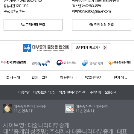
예금주: 주식회사 대출나라대부중개
상담가능시간: 평일
10:00 -17:00
팩스번호: 02-543-4569
점심시간: 12:30 - 13:30
이메일: na-0366@naver.com
주말, 공휴일 휴무
고객센터 연결
민원상담 연결
홈페이지 바로가기
회사소개
업체로그인
이용안내
PC화면보기
전체메뉴
이용약관
개인정보처리방침
책임의한계와법적고지
주의사항
오류신고
대출중개분야 방문자수
대출중개분야 대출문의
11년 연속 1위
11년 연속 1위
사이트명 : 대출나라대부중개
대부중개업 상호명 : 주식회사 대출나라대부중개
대표