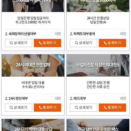
300대출시 월4만원대
비대면 당일 3000까지
당일진행 당일입금까지
24시간 친절상담
최고한도1000만 최저이자
당일진행ok
새희망파이낸셜대부
대전
퍼팩트대부중개
대전
상세보기
통화하기
상세보기
통화하기
24시 비대면 전문업체
사업자전문 직장인최대한도
비대면 당일 대출
간편한 상담 진행
수수료x 선이자x
간단한 서류 승인
24시정안대부
대전
레드대부
대전
상세보기
통화하기
상세보기
통화하기
24시간 간편한 대출상담
전국월변전문 무방문팩스