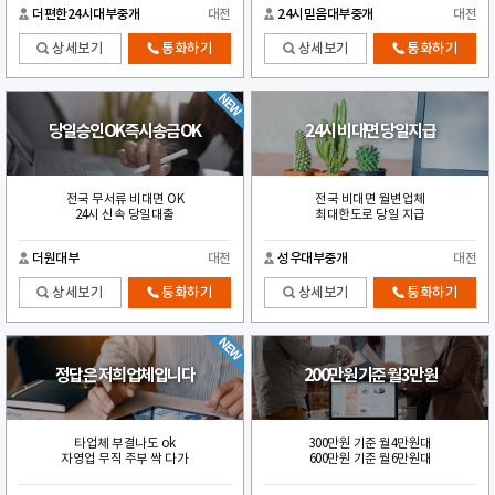
더편한24시대부중개
대전
24시믿음대부중개
대전
상세보기
통화하기
상세보기
통화하기
당일승인OK즉시송금OK
24시 비대면 당일지급
전국 무서류 비대면 OK
전국 비대면 월변업체
24시 신속 당일대출
최대한도로 당일 지급
더원대부
대전
성우대부중개
대전
상세보기
통화하기
상세보기
통화하기
정답은 저희업체입니다
200만원 기준 월3만원
타업체 부결나도 ok
300만원 기준 월4만원대
자영업 무직 주부 싹 다가
600만원 기준 월6만원대