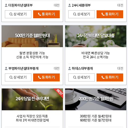
더원파이낸셜대부
대전
24시세종대부
대전
상세보기
통화하기
상세보기
통화하기
500만 기준 월8만원대
24시간 비대면 당일대출
월변 분할상환 가능
비대면 빠른상담 가능
신용 소득 무관하게 가능
전국 24시 소액가능
부영파이낸셜대부중개
대전
하데스대부중개
대전
상세보기
통화하기
상세보기
통화하기
24시 당일 전국비대면
200만원 기준 월3만원
사업자 직장인 모든직종
300만원 기준 월4만원대
최대 1억 비대면전문업체
600만원 기준 월7만원대