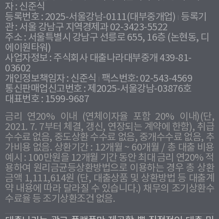
자 : 신준식
등록번호 : 2025-서울강남-0111(대부중개업)
등록기
관 : 서울 강남구 지역경제과 02-3423-5522
주소 : 서울특별시 강남구 선릉로 655, 16층 (논현동, 디
에이원타워)
사업자정보 : 주식회사 대출나라대부중개 439-81-
03602
개인정보책임자 : 신준식
팩스번호: 02-543-4569
통신판매업신고번호 : 제2025-서울강남-03876호
대표번호 : 1599-9687
금리 연20% 이내 (연체이자율 포함 20% 이내)(단,
2021. 7. 7부터 체결, 갱신, 연장되는 계약에 한함), 취급
수수료 없음, 중도상환 수수료 없음, 중개수수료 없음, 추
가비용 없음. 상환기간 : 12개월 ~ 60개월 / 총 대출 비용
예시 : 100만원을 12개월 기간 동안 최대 금리 연20% 적
용하여 원리금균등상환방법으로 이용하는 경우 총 상환
금액 1,111,614원 (단, 대출상품 및 상환방법 등 대출계
약 내용에 따라 달라질 수 있습니다.) 채무의 조기상환수
수료율 등 조기상환조건 없음.