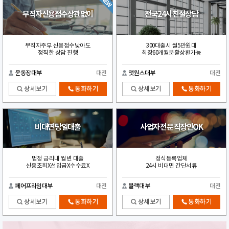
무직자신용점수상관없이
전국24시 친절상담
무직자주부 신용점수낮아도
300대출시 월5만원대
정직한 상담 진행
최장60개월분활상환가능
운동장대부
대전
앳원스대부
대전
상세보기
통화하기
상세보기
통화하기
비대면 당일대출
사업자 전문 직장인OK
법정 금리내 월변 대출
정식등록업체
신용조회X선입금X수수료X
24시 비대면 간단서류
페어프라임대부
대전
블랙대부
대전
상세보기
통화하기
상세보기
통화하기