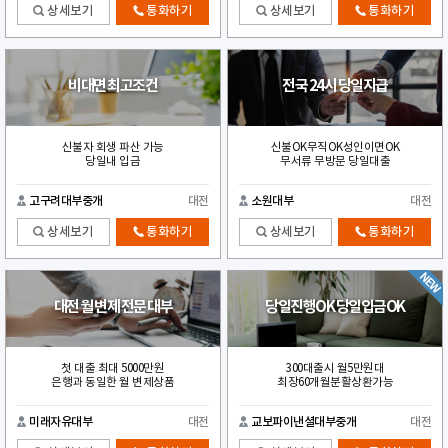
상세보기
통화하기
상세보기
통화하기
비대면 최고조건
전국 24시 당일지급
신불자 회생 파산 가능
신불OK무직OK성인이면OK
당일내 입금
무서류 무방문 당일대출
고구려대부중개
대전
소원대부
대전
상세보기
통화하기
상세보기
통화하기
대전 월 변제 전문 대부
당일진행OK 당일입금OK
첫 대출 최대 5000만원
300대출시 월5만원대
은행과 동일한 월 변제상품
최장60개월분활상환가능
미래자유대부
대전
교보파이낸셜대부중개
대전