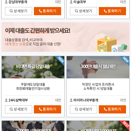
강남대부중개
대전
이슬대부
대전
상세보기
통화하기
상세보기
통화하기
이제 대출도
간편하게
받으세요!
대출상품을 검색, 비교하여
내게 맞는 상품
으로 직접 골라 대출 신청!
비대면 특급 당일대출
300만대출시 월납6만
주말에도당일대출
직장인 사업자 프리랜서
최장60개월만기일시상환
소득확인 시 당일대출
24시삼백대부
대전
마이머니대부중개
대전
상세보기
통화하기
상세보기
통화하기