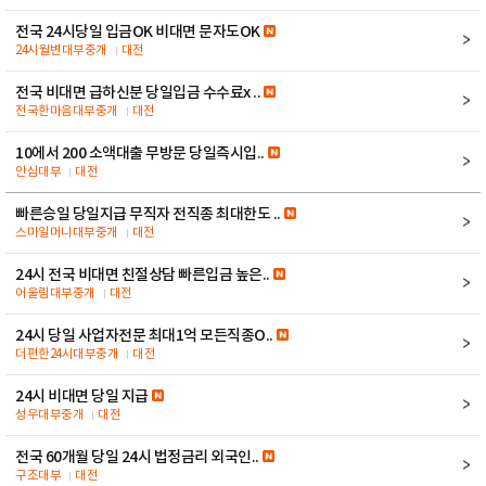
전국 24시당일 입금OK 비대면 문자도OK
24시월변대부중개
대전
전국 비대면 급하신분 당일입금 수수료x ..
전국한마음대부중개
대전
10에서 200 소액대출 무방문 당일즉시입..
안심대부
대전
빠른승일 당일지급 무직자 전직종 최대한도 ..
스마일머니대부중개
대전
24시 전국 비대면 친절상담 빠른입금 높은..
어울림대부중개
대전
24시 당일 사업자전문 최대1억 모든직종O..
더편한24시대부중개
대전
24시 비대면 당일 지급
성우대부중개
대전
전국 60개월 당일 24시 법정금리 외국인..
구조대부
대전