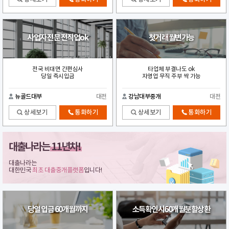
사업자 전문 전직업ok
첫거래 월변가능
전국 비대면 간편심사
타업체 부결나도 ok
당일 즉시입금
자영업 무직 주부 싹 가능
뉴골드대부
대전
강남대부중개
대전
상세보기
통화하기
상세보기
통화하기
대출나라는
11년차!
대출나라는
대한민국
최초 대출중개플랫폼
입니다!
당일 입금 60개월까지
소득확인시60개월분할상환