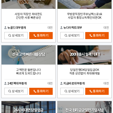
사업자 직장인 최대한도
무방문직장인주부님팩스로ok
간단한 서류 빠른승인
사업자 통장소득확인되면OK
뉴골드대부중개
대전
뉴다이렉트대부
대전
상세보기
통화하기
상세보기
통화하기
전국 고액 빠른 대출상담
200대출시 월4만원대
고액전문 월변입니다
당일진행OK당일입금OK
빠르게 도와드립니다
직종 상관없이 최대60개월
24만복대부중개
대전
지금바로대부중개
대전
상세보기
통화하기
상세보기
통화하기
24시 비대면 당일입금
전국 원리금균및만기일시납