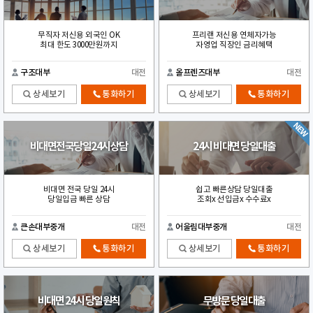
무직자 저신용 외국인 OK
프리랜 저신용 연체자가능
최대 한도 3000만원까지
자영업 직장인 금리혜택
구조대부
대전
올프렌즈대부
대전
상세보기
통화하기
상세보기
통화하기
비대면전국당일24시상담
24시 비대면 당일대출
비대면 전국 당일 24시
쉽고 빠른상담 당일대출
당일입금 빠른 상담
조회x 선입금x 수수료x
큰손대부중개
대전
어울림대부중개
대전
상세보기
통화하기
상세보기
통화하기
비대면 24시 당일원칙
무방문 당일대출