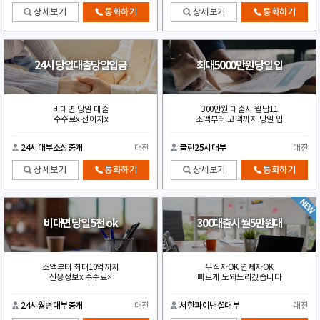
상세보기
통화하기
상세보기
통화하기
24시 당일대출당일입금
최대5000만원 당일 입
비대면 당일 대출
300만원 대출시 월납11
수수료x 선이자x
소액부터 고액까지 당일 입
24시대부소상중개
대전
클린25시대부
대전
상세보기
통화하기
상세보기
통화하기
비대면 당일 5천 ok
300대출시 월5만원대
소액부터 최대10억까지
무직자OK 연체자OK
신용정보x 수수료×
빠르게 도와드리겠습니다
24시월변대부중개
대전
서한파이낸셜대부
대전