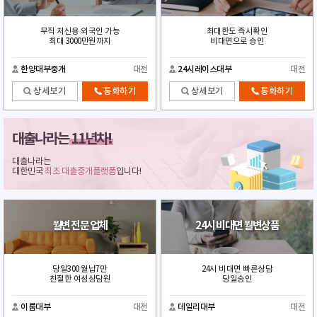
무직 저신용 외국인 가능
최대한도 즉시확인
최대 3000만원까지
비대면으로 승인
한양대부중개
대전
24시레이스대부
대전
상세보기
통화하기
상세보기
통화하기
대출나라는
11년차!
대출나라는
대한민국
최초 대출중개플랫폼
입니다!
월변 전문 업체
24시 비대면 월변상품
당일300 월납7만
24시 비대면 빠른상담
친절한 여성상담원
당일승인
이룸대부
대전
데일리대부
대전