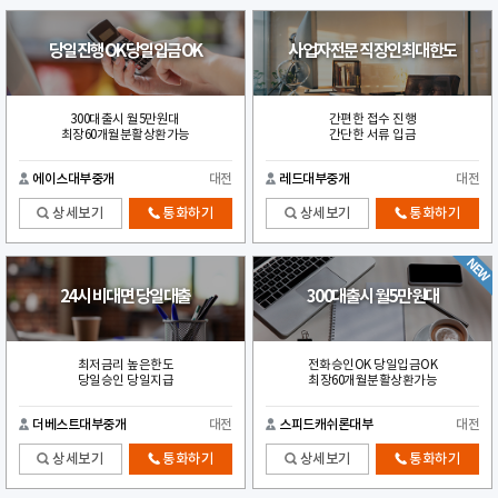
당일진행OK당일입금OK
사업자전문 직장인최대한도
300대출시 월5만원대
간편한 접수 진행
최장60개월분활상환가능
간단한 서류 입금
에이스대부중개
대전
레드대부중개
대전
상세보기
통화하기
상세보기
통화하기
24시 비대면 당일대출
300대출시 월5만원대
최저금리 높은한도
전화승인OK 당일입금OK
당일승인 당일지급
최장60개월분활상환가능
더베스트대부중개
대전
스피드캐쉬론대부
대전
상세보기
통화하기
상세보기
통화하기