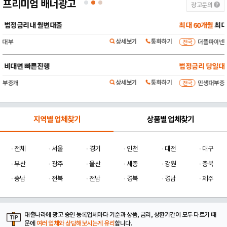
프리미엄 배너광고
광고문의
최대 60개월
최대 5000만원
상세보기
통화하기
전국
더플파이넨셜대부
법정금리 당일대출
비대면 당일 승인
상세보기
통화하기
전국
민생대부중개
지역별 업체찾기
상품별 업체찾기
전체
서울
경기
인천
대전
대구
부산
광주
울산
세종
강원
충북
충남
전북
전남
경북
경남
제주
대출나라에 광고 중인 등록업체마다 기준과 상품, 금리, 상환기간이 모두 다르기 때
문에
여러 업체와 상담해보시는게 유리
합니다.