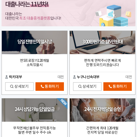
대출나라는
11년차!
대출나라는
대한민국
최초 대출중개플랫폼
입니다!
당일진행만기일시납
300만원기준월5만원대
연5프로장기120개월
편하게 연락주시면 빠르게
소득있을시
진행 도와드리겠습니다
럭키대부
대전
누구나신속대부
대전
상세보기
통화하기
상세보기
통화하기
24시 상담가능 당일입금
24시 전지역 당일 승인
무직연체신불주부 전직종가능
간편하게 최대 120개월
월변 주변 일수 주수 ok
전지역 당일 바로승인