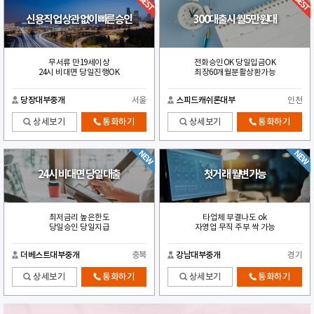
신용직업 상관없이빠른승인
300대출시 월5만원대
무서류 만19세이상
전화승인OK 당일입금OK
24시 비대면 당일진행OK
최장60개월분활상환가능
당장대부중개
서울
스피드캐쉬론대부
인천
상세보기
통화하기
상세보기
통화하기
24시 비대면 당일대출
첫거래 월변가능
최저금리 높은한도
타업체 부결나도 ok
당일승인 당일지급
자영업 무직 주부 싹 가능
더베스트대부중개
충북
강남대부중개
경기
상세보기
통화하기
상세보기
통화하기