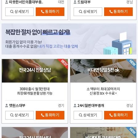
따뜻한서민의품대부중..
대전
드림대부
경남
상세보기
통화하기
상세보기
통화하기
복잡한 절차 없이
빠르고 쉽게!
회원가입 없이 이용 가능!
대출 중개수수료 없음!
내가 직접 고르는 대출 업체
전국24시 친절상담
비대면 당일 5천 ok
300대출시 월5만원대
소액부터 최대10억까지
최장60개월분활상환가능
신용정보x 수수료×
앳원스대부
경기
24시월변대부중개
경남
상세보기
통화하기
상세보기
통화하기