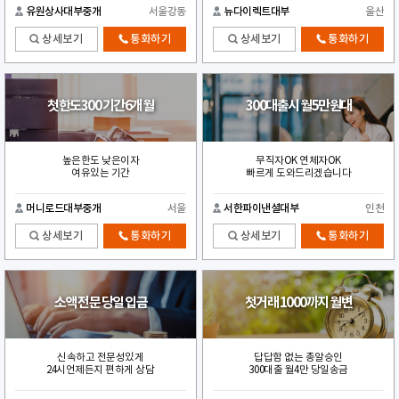
유원상사대부중개
서울강동
뉴다이렉트대부
울산
상세보기
통화하기
상세보기
통화하기
첫한도300 기간6개월
300대출시 월5만원대
높은한도 낮은이자
무직자OK 연체자OK
여유있는 기간
빠르게 도와드리겠습니다
머니로드대부중개
서울
서한파이낸셜대부
인천
상세보기
통화하기
상세보기
통화하기
소액 전문 당일 입금
첫거래 1000까지 월변
신속하고 전문성있게
답답함 없는 총알승인
24시언제든지 편하게 상담
300대출 월4만 당일송금