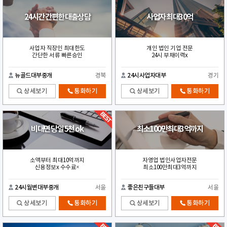
24시간 간편한 대출상담
사업자 최대30억
사업자 직장인 최대한도
개인 법인 기업 전문
간단한 서류 빠른승인
24시 부채이력x
뉴골드대부중개
경북
24시사업자대부
경기
상세보기
통화하기
상세보기
통화하기
비대면 당일 5천 ok
최소100만최대3억까지
소액부터 최대10억까지
자영업 법인사업자전문
신용정보x 수수료×
최소100만최대3억까지
24시월변대부중개
서울
좋은친구들대부
서울
상세보기
통화하기
상세보기
통화하기