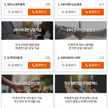
에이스대부중개
경북
24시대부소상중개
광주
상세보기
통화하기
상세보기
통화하기
24시 비대면 당일지급
24시 전지역 당일 승인
전국 비대면 월변업체
간편하게 최대 120개월
최대한도로 당일 지급
전지역 당일 바로승인
성우대부중개
강원
365바로머니대부
서울
상세보기
통화하기
상세보기
통화하기
지금 당장 급하신분
전국월변전문 무방문팩스
무직자 주부 저신용자 가능
무방문직장인주부님팩스로ok
무소득자 전국 대출가능
사업자 통장소득확인되면OK