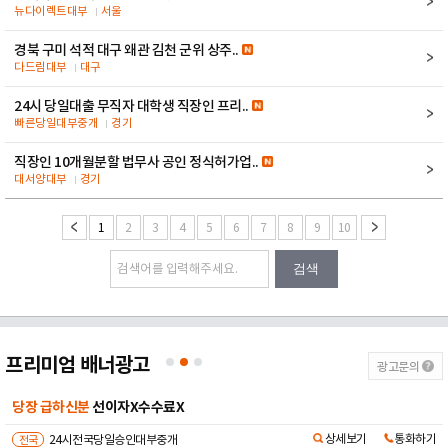
뉴다이렉트대부
서울
경북 구미 석적 대구 왜관 김천 군위 상주..
다드림대부
대구
24시 당일대출 무직자 대학생 직장인 프리..
빠른당일대부중개
경기
직장인 10개월분할 법무사 공인 정식허가업..
대서양대부
경기
1
2
3
4
5
6
7
8
9
10
검색
프리미엄 배너광고
광고문의
당장 급하신분
선이자X수수료X
상세보기
통화하기
전국
24시전국당일승인대부중개