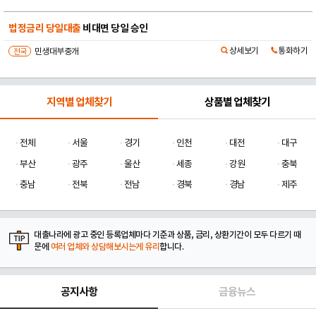
법정금리 당일대출
비대면 당일 승인
상세보기
통화하기
전국
민생대부중개
지역별 업체찾기
상품별 업체찾기
전체
서울
경기
인천
대전
대구
부산
광주
울산
세종
강원
충북
충남
전북
전남
경북
경남
제주
대출나라에 광고 중인 등록업체마다 기준과 상품, 금리, 상환기간이 모두 다르기 때
문에
여러 업체와 상담해보시는게 유리
합니다.
공지사항
금융뉴스