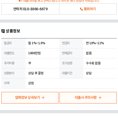
대출나라를 보고 연락드렸다고 하시면 보다 상담이 쉬워집니다.
연락처
010-8866-6679
통화하기
상품정보
월금리
월 1%~1.6%
연금리
연 10%~11%
대출한도
1000만원
연체금리
없음
추가비용
무
조기상환
수수료 없음
상환방식
상담 후 결정
대출기간
상담
지역
강원
업체정보 상세보기
대출시 주의사항