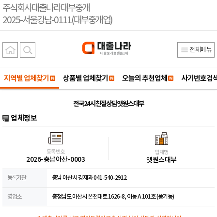
주식회사대출나라대부중개
2025-서울강남-0111(대부중개업)
전체메뉴
지역별 업체찾기
상품별 업체찾기
오늘의 추천업체
사기번호검
전국24시 친절상담 앳원스대부
업체정보
등록번호
업체명
2026-충남아산-0003
앳원스대부
등록기관
충남 아산시 경제과 041-540-2912
영업소
충청남도 아산시 온천대로 1626-8, 이동 A 101호 (풍기동)