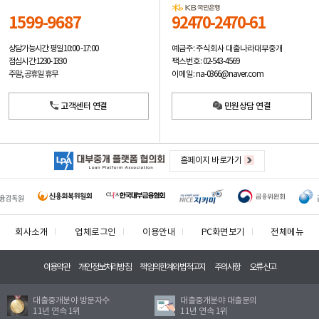
1599-9687
92470-2470-61
예금주: 주식회사 대출나라대부중개
상담가능시간: 평일
10:00 -17:00
팩스번호: 02-543-4569
점심시간: 12:30 - 13:30
이메일: na-0366@naver.com
주말, 공휴일 휴무
고객센터 연결
민원상담 연결
홈페이지 바로가기
회사소개
업체로그인
이용안내
PC화면보기
전체메뉴
이용약관
개인정보처리방침
책임의한계와법적고지
주의사항
오류신고
대출중개분야 방문자수
대출중개분야 대출문의
11년 연속 1위
11년 연속 1위