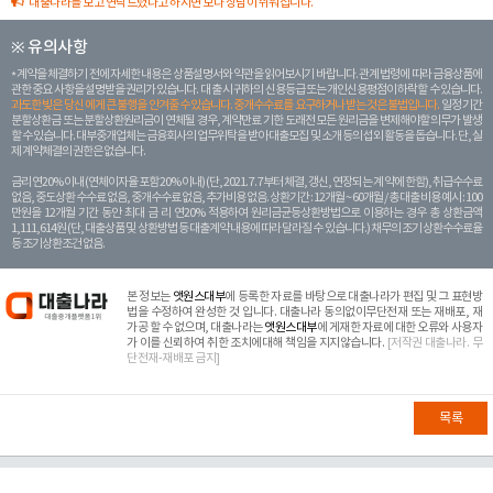
대출나라를 보고 연락드렸다고 하시면 보다 상담이 쉬워집니다.
※ 유의사항
계약을 체결하기 전에 자세한 내용은 상품설명서와 약관을 읽어보시기 바랍니다. 관계 법령에 따라 금융상품에
관한 중요 사항을 설명받을 권리가 있습니다. 대 출 시 귀하의 신용등급 또는 개인신용평점이 하락할 수 있습니다.
과도한 빚은 당신 에게 큰 불행을 안겨줄 수 있습니다. 중개수수료를 요구하거나 받는 것은 불법입니다.
일정 기간
분할상환금 또는 분할상환원리금이 연체될 경우, 계약만료 기한 도래전 모든 원리금을 변제해야할 의무가 발생
할 수 있습니다. 대부중개업체는 금융회사의 업무위탁을 받아 대출모집 및 소개 등의 섭외 활동을 돕습니다. 단, 실
제 계약체결의 권한은 없습니다.
금리 연20% 이내 (연체이자율 포함 20% 이내) (단, 2021. 7. 7부터 체결, 갱신, 연장되는 계 약에 한함), 취급수수료
없음, 중도상환 수수료 없음, 중개수수료 없음, 추가비용 없음. 상환기간 : 12개월 ~ 60개월 / 총 대출 비용 예시 : 100
만원을 12개월 기간 동안 최대 금 리 연20% 적용하여 원리금균등상환방법으로 이용하는 경우 총 상환금액
1,111,614원 (단, 대출상품 및 상환방법 등 대출계약 내용에 따라 달라질 수 있습니다.) 채무의 조기 상환수수료율
등 조기상환조건 없음.
본 정보는
앳원스대부
에 등록한 자료를 바탕으로 대출나라가 편집 및 그 표현방
법을 수정하여 완성한 것 입니다. 대출나라 동의없이무단전재 또는 재배포, 재
가공 할 수 없으며, 대출나라는
앳원스대부
에 게재한 자료에 대한 오류와 사용자
가 이를 신뢰하여 취한 조치에대해 책임을 지지않습니다.
[저작권 대출나라. 무
단전재-재배포 금지]
목록