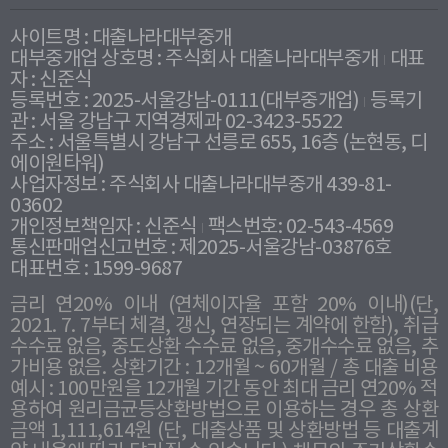
사이트명 : 대출나라대부중개
대부중개업 상호명 : 주식회사 대출나라대부중개
대표
자 : 신준식
등록번호 : 2025-서울강남-0111(대부중개업)
등록기
관 : 서울 강남구 지역경제과 02-3423-5522
주소 : 서울특별시 강남구 선릉로 655, 16층 (논현동, 디
에이원타워)
사업자정보 : 주식회사 대출나라대부중개 439-81-
03602
개인정보책임자 : 신준식
팩스번호: 02-543-4569
통신판매업신고번호 : 제2025-서울강남-03876호
대표번호 : 1599-9687
금리 연20% 이내 (연체이자율 포함 20% 이내)(단,
2021. 7. 7부터 체결, 갱신, 연장되는 계약에 한함), 취급
수수료 없음, 중도상환 수수료 없음, 중개수수료 없음, 추
가비용 없음. 상환기간 : 12개월 ~ 60개월 / 총 대출 비용
예시 : 100만원을 12개월 기간 동안 최대 금리 연20% 적
용하여 원리금균등상환방법으로 이용하는 경우 총 상환
금액 1,111,614원 (단, 대출상품 및 상환방법 등 대출계