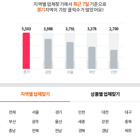
지역별 업체찾기에서
최근 7일
기준으로
경기
지역이 가장 클릭수가 많았어요!
5,503
3,988
3,791
3,376
2,700
경기
강원
서울
부산
인천
지역별 업체찾기
상품별 업체찾기
전체
서울
경기
인천
대전
대구
부산
광주
울산
세종
강원
충북
충남
전북
전남
경북
경남
제주