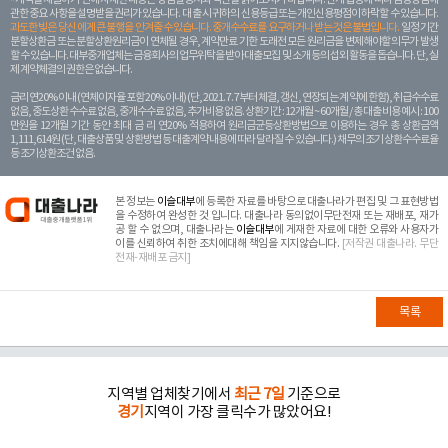
관한 중요 사항을 설명받을 권리가 있습니다. 대 출 시 귀하의 신용등급 또는 개인신용평점이 하락할 수 있습니다.
과도한 빚은 당신 에게 큰 불행을 안겨줄 수 있습니다. 중개수수료를 요구하거나 받는 것은 불법입니다.
일정 기간
분할상환금 또는 분할상환원리금이 연체될 경우, 계약만료 기한 도래전 모든 원리금을 변제해야할 의무가 발생
할 수 있습니다. 대부중개업체는 금융회사의 업무위탁을 받아 대출모집 및 소개 등의 섭외 활동을 돕습니다. 단, 실
제 계약체결의 권한은 없습니다.
금리 연20% 이내 (연체이자율 포함 20% 이내) (단, 2021. 7. 7부터 체결, 갱신, 연장되는 계 약에 한함), 취급수수료
없음, 중도상환 수수료 없음, 중개수수료 없음, 추가비용 없음. 상환기간 : 12개월 ~ 60개월 / 총 대출 비용 예시 : 100
만원을 12개월 기간 동안 최대 금 리 연20% 적용하여 원리금균등상환방법으로 이용하는 경우 총 상환금액
1,111,614원 (단, 대출상품 및 상환방법 등 대출계약 내용에 따라 달라질 수 있습니다.) 채무의 조기 상환수수료율
등 조기상환조건 없음.
본 정보는
이슬대부
에 등록한 자료를 바탕으로 대출나라가 편집 및 그 표현방법
을 수정하여 완성한 것 입니다. 대출나라 동의없이무단전재 또는 재배포, 재가
공 할 수 없으며, 대출나라는
이슬대부
에 게재한 자료에 대한 오류와 사용자가
이를 신뢰하여 취한 조치에대해 책임을 지지않습니다.
[저작권 대출나라. 무단
전재-재배포 금지]
목록
지역별 업체찾기에서
최근 7일
기준으로
경기
지역이 가장 클릭수가 많았어요!