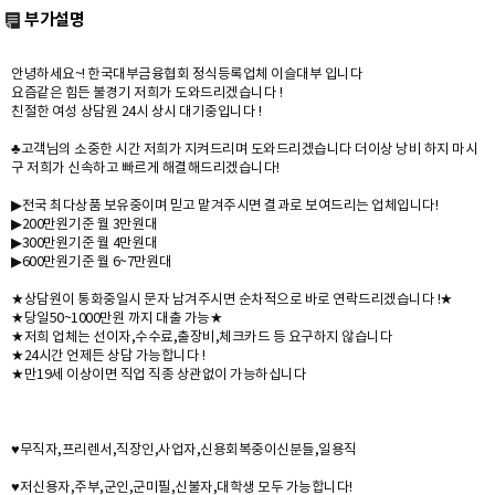
부가설명
안녕하세요~! 한국대부금융협회 정식등록업체 이슬대부 입니다
요즘같은 힘든 불경기 저희가 도와드리겠습니다 !
친절한 여성 상담원 24시 상시 대기중입니다 !
♣고객님의 소중한 시간 저희가 지켜드리며 도와드리겠습니다 더이상 낭비 하지 마시
구 저희가 신속하고 빠르게 해결해드리겠습니다!
▶전국 최다상품 보유중이며 믿고 맡겨주시면 결과로 보여드리는 업체입니다!
▶200만원기준 월 3만원대
▶300만원기준 월 4만원대
▶600만원기준 월 6~7만원대
★상담원이 통화중일시 문자 남겨주시면 순차적으로 바로 연락드리겠습니다 !★
★당일50~1000만원 까지 대출 가능★
★저희 업체는 선이자,수수료,출장비,체크카드 등 요구하지 않습니다
★24시간 언제든 상담 가능합니다 !
★만19세 이상이면 직업 직종 상관없이 가능하십니다
♥무직자,프리렌서,직장인,사업자,신용회복중이신분들,일용직
♥저신용자,주부,군인,군미필,신불자,대학생 모두 가능합니다!