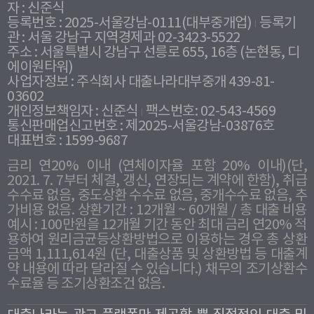
자 : 신준식
등록번호 : 2025-서울강남-0111(대부중개업)
등록기
관 : 서울 강남구 지역경제과 02-3423-5522
주소 : 서울특별시 강남구 선릉로 655, 16층 (논현동, 디
에이원타워)
사업자정보 : 주식회사 대출나라대부중개 439-81-
03602
개인정보책임자 : 신준식
팩스번호: 02-543-4569
통신판매업신고번호 : 제2025-서울강남-03876호
대표번호 : 1599-9687
금리 연20% 이내 (연체이자율 포함 20% 이내)(단,
2021. 7. 7부터 체결, 갱신, 연장되는 계약에 한함), 취급
수수료 없음, 중도상환 수수료 없음, 중개수수료 없음, 추
가비용 없음. 상환기간 : 12개월 ~ 60개월 / 총 대출 비용
예시 : 100만원을 12개월 기간 동안 최대 금리 연20% 적
용하여 원리금균등상환방법으로 이용하는 경우 총 상환
금액 1,111,614원 (단, 대출상품 및 상환방법 등 대출계
약 내용에 따라 달라질 수 있습니다.) 채무의 조기상환수
수료율 등 조기상환조건 없음.