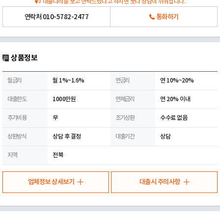
대출나라를 보고 연락드렸다고 하시면 보다 상담이 쉬워집니다.
연락처
010-5782-2477
통화하기
상품정보
월금리
월 1%~1.6%
연금리
연 10%~20%
대출한도
1000만원
연체금리
연 20% 이내
추가비용
무
조기상환
수수료 없음
상환방식
상담 후 결정
대출기간
상담
지역
전북
업체정보 상세보기
대출시 주의사항