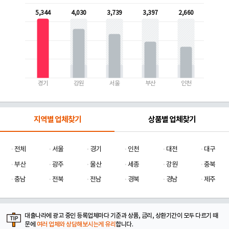
5,344
4,030
3,739
3,397
2,660
경기
강원
서울
부산
인천
지역별 업체찾기
상품별 업체찾기
전체
서울
경기
인천
대전
대구
부산
광주
울산
세종
강원
충북
충남
전북
전남
경북
경남
제주
대출나라에 광고 중인 등록업체마다 기준과 상품, 금리, 상환기간이 모두 다르기 때
문에
여러 업체와 상담해보시는게 유리
합니다.