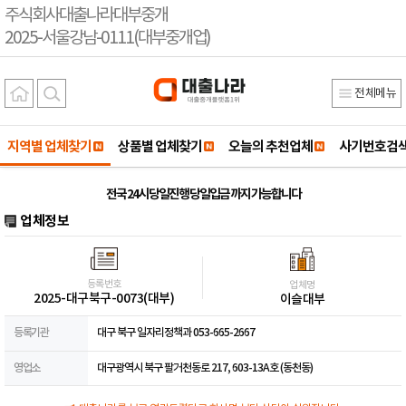
주식회사대출나라대부중개
2025-서울강남-0111(대부중개업)
전체메뉴
지역별 업체찾기
상품별 업체찾기
오늘의 추천업체
사기번호검
전국 24시 당일진행 당일입금 까지 가능합니다
업체정보
등록번호
업체명
2025-대구북구-0073(대부)
이슬대부
등록기관
대구 북구 일자리정책과 053-665-2667
영업소
대구광역시 북구 팔거천동로 217, 603-13A호 (동천동)