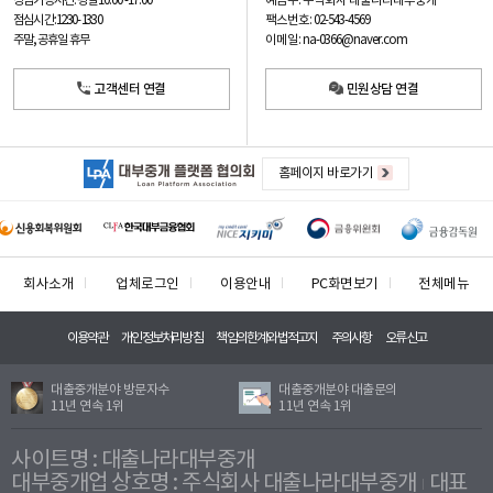
예금주: 주식회사 대출나라대부중개
상담가능시간: 평일
10:00 -17:00
팩스번호: 02-543-4569
점심시간: 12:30 - 13:30
이메일: na-0366@naver.com
주말, 공휴일 휴무
고객센터 연결
민원상담 연결
홈페이지 바로가기
회사소개
업체로그인
이용안내
PC화면보기
전체메뉴
이용약관
개인정보처리방침
책임의한계와법적고지
주의사항
오류신고
대출중개분야 방문자수
대출중개분야 대출문의
11년 연속 1위
11년 연속 1위
사이트명 : 대출나라대부중개
대부중개업 상호명 : 주식회사 대출나라대부중개
대표