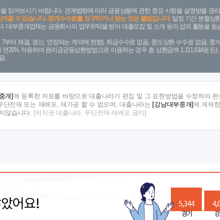
을 읽어보시기 바랍니다. 관계법령에 따라 금융상품에 관한 중요 사항을 설명받을 권리
안겨줄 수 있습니다. 중개수수료를 요구하거나 받는 것은 불법입니다.
일정 기간 분할상환
. 대부중개업체는 금융회사의 업무위탁을 받아 대출모집 및 소개 등의 섭외 활동을 돕습
. 7. 7부터 체결, 갱신, 연장되는 계약에 한함), 취급수수료 없음, 중도상환 수수료 없음, 중개
금리 연20% 적용하여 원리금균등상환방법으로 이용하는 경우 총 상환금액 1,111,614원 
음.
중개]
에 등록한 자료를 바탕으로 대출나라가 편집 및 그 표현방법을 수정하여 완
단전재 또는 재배포, 재가공 할 수 없으며, 대출나라는
[강남대부중개]
에 게재한
지지않습니다.
[저작권 대출나라. 무단전재-재배포 금지]
많았어요!
5,344
4,
경기
강