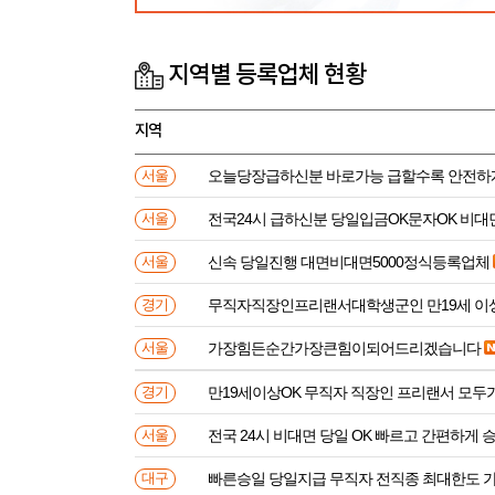
지역별 등록업체 현황
지역
오늘당장급하신분 바로가능 급할수록 안전하
서울
전국24시 급하신분 당일입금OK문자OK 비대
서울
신속 당일진행 대면비대면5000정식등록업체
서울
무직자직장인프리랜서대학생군인 만
경기
가장힘든순간가장큰힘이되어드리겠습니다
서울
만19세이상OK 무직자 직장인 프리랜서 모두
경기
전국 24시 비대면 당일 OK 빠르고 간편하게 
서울
빠른승일 당일지급 무직자 전직종 최대한도 
대구