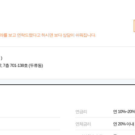
라를 보고 연락드렸다고 하시면 보다 상담이 쉬워집니다.
)
7층 701-138호 (두류동)
연금리
연 10%~20%
연체금리
연 20% 이내