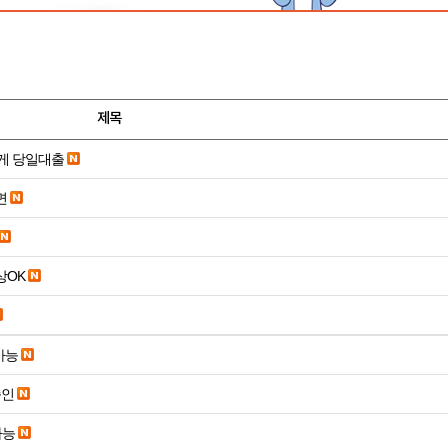
제목
게 당일대출
면
19세 이상OK
가능
승인
가능