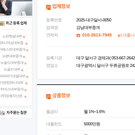
업체정보
등록번호
2025-대구달서-0050
최근 등록 업체
업체명
강남대부중개
연락처
010-2613-7945
대출나
노란햇살대부
24시여성대부중..
더베스트대부중개
뉴본대부중개
등록기관
대구 달서구 경제과( 053-667-2642 
뉴골드대부중개
영업소
대구광역시 달서구 두류공원로 242, 
뉴골드대부
파파파이낸셜대부
더편한24시대부..
하데스대부중개
상품정보
(주)정원자산운..
월금리
월 1%~1.6%
자주묻는 질문
대출한도
5000만원