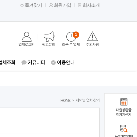
즐겨찾기
회원가입
회사소개
1
업체로그인
광고문의
최근 본 업체
주의사항
업체조회
커뮤니티
이용안내
HOME
>
지역별 업체찾기
대출상환금
이자계산기
등록대부업체