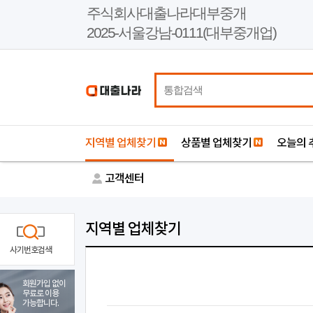
본
주식회사대출나라대부중개
문
2025-서울강남-0111(대부중개업)
바
로
가
기
지역별 업체찾기
상품별 업체찾기
오늘의 
고객센터
지역별 업체찾기
사기번호검색
회원가입 없이
무료로 이용
가능합니다.