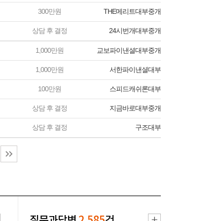
300만원
THE메리트대부중개
상담 후 결정
24시번개대부중개
1,000만원
교보파이낸셜대부중개
1,000만원
서한파이낸셜대부
100만원
스피드캐쉬론대부
상담 후 결정
지금바로대부중개
상담 후 결정
구조대부
질문과답변
2,585
건