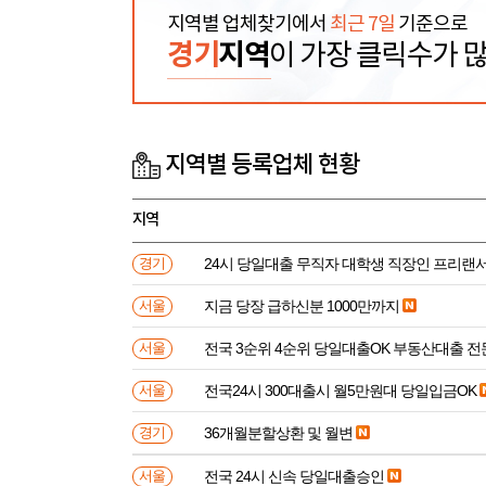
지역별 업체찾기에서
최근 7일
기준으로
경기
지역
이 가장 클릭수가 
지역별 등록업체 현황
지역
24시 당일대출 무직자 대학생 직장인 프리랜서
경기
지금 당장 급하신분 1000만까지
서울
전국 3순위 4순위 당일대출OK 부동산대출 
서울
전국24시 300대출시 월5만원대 당일입금OK
서울
36개월분할상환 및 월변
경기
전국 24시 신속 당일대출승인
서울