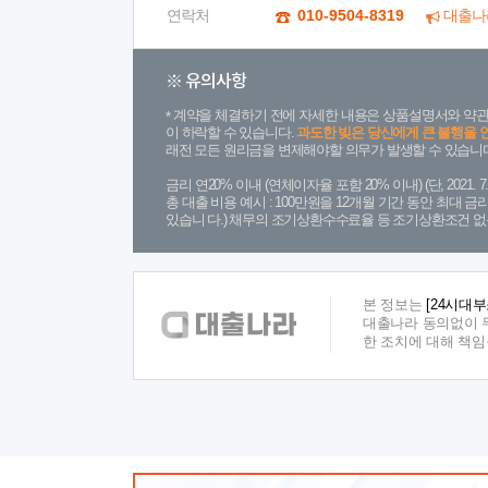
연락처
010-9504-8319
대출나
※ 유의사항
계약을 체결하기 전에 자세한 내용은 상품설명서와 약관
이 하락할 수 있습니다.
과도한 빚은 당신에게 큰 불행을 
래전 모든 원리금을 변제해야할 의무가 발생할 수 있습니다
금리 연20% 이내 (연체이자율 포함 20% 이내) (단, 2021
총 대출 비용 예시 : 100만원을 12개월 기간 동안 최대 
있습니 다.) 채무의 조기상환수수료율 등 조기상환조건 없
본 정보는
[24시대
대출나라 동의없이 무
한 조치에 대해 책