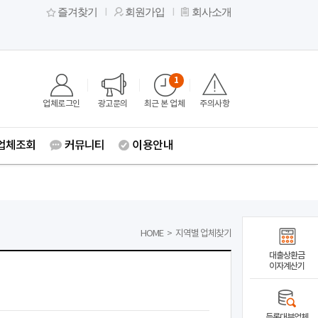
즐겨찾기
회원가입
회사소개
1
업체로그인
광고문의
최근 본 업체
주의사항
업체조회
커뮤니티
이용안내
HOME
>
지역별 업체찾기
대출상환금
이자계산기
등록대부업체