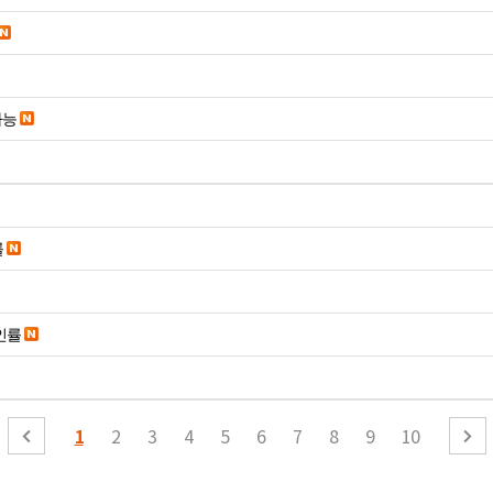
가능
률
인률
1
2
3
4
5
6
7
8
9
10