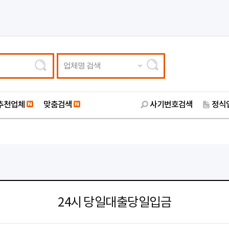
업체명 검색
추천업체
맞춤검색
사기번호검색
정식
24시 당일대출당일입금