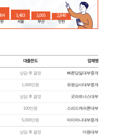
494
3,483
3,005
2,840
원
서울
부산
인천
대출한도
업체명
상담 후 결정
빠른당일대부중개
1,000만원
유원상사대부중개
상담 후 결정
굿파트너스대부
100만원
스피드캐쉬론대부
5,000만원
마이머니대부중개
상담 후 결정
더원대부