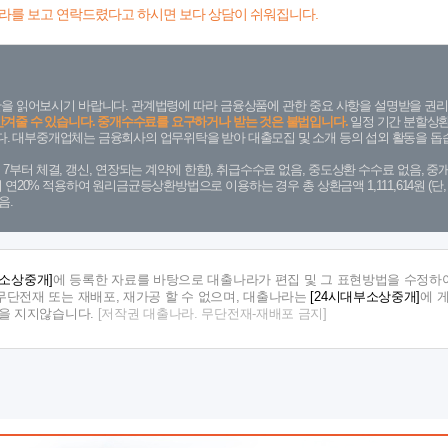
라를 보고 연락드렸다고 하시면 보다 상담이 쉬워집니다.
을 읽어보시기 바랍니다. 관계법령에 따라 금융상품에 관한 중요 사항을 설명받을 권리
안겨줄 수 있습니다. 중개수수료를 요구하거나 받는 것은 불법입니다.
일정 기간 분할상환
. 대부중개업체는 금융회사의 업무위탁을 받아 대출모집 및 소개 등의 섭외 활동을 돕습
. 7. 7부터 체결, 갱신, 연장되는 계약에 한함), 취급수수료 없음, 중도상환 수수료 없음, 중개
금리 연20% 적용하여 원리금균등상환방법으로 이용하는 경우 총 상환금액 1,111,614원 
음.
부소상중개]
에 등록한 자료를 바탕으로 대출나라가 편집 및 그 표현방법을 수정하여
단전재 또는 재배포, 재가공 할 수 없으며, 대출나라는
[24시대부소상중개]
에 
임을 지지않습니다.
[저작권 대출나라. 무단전재-재배포 금지]