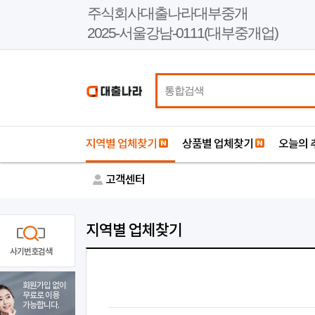
본
주식회사대출나라대부중개
문
2025-서울강남-0111(대부중개업)
바
로
가
기
지역별 업체찾기
상품별 업체찾기
오늘의 
고객센터
지역별 업체찾기
사기번호검색
회원가입 없이
무료로 이용
가능합니다.