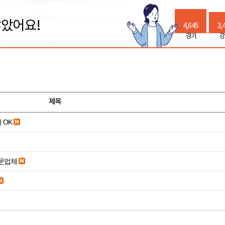
많았어요!
4,645
3,
경기
강
제목
 OK
전문업체