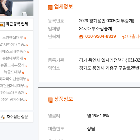
업체정보
등록번호
2026-경기용인-0005(대부중개)
최근 등록 업체
업체명
24시대부소상중개
연락처
010-9504-8319
대출나
노란햇살대부
24시여성대부중..
더베스트대부중개
뉴본대부중개
등록기관
경기 용인시 일자리정책과( 031-324-
뉴골드대부중개
영업소
경기도 용인시 기흥구 구갈로28번길 2
뉴골드대부
파파파이낸셜대부
더편한24시대부..
하데스대부중개
상품정보
(주)정원자산운..
월금리
월 1%~1.6%
자주묻는 질문
대출한도
상담