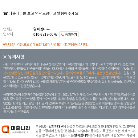
☎ 대출나라를 보고 연락드렸다고 말씀해주세요
업체명
알피엠대부
연락처
010-9719-0048
통화하기
대출나라를 보고 연락드렸다고 하시면 보다 상담이 쉬워집니다.
※ 유의사항
계약을 체결하기 전에 자세한 내용은 상품설명서와 약관을 읽어보시기 바랍니다. 관계 법령에 따라 금융상품에
관한 중요 사항을 설명받을 권리가 있습니다. 대 출 시 귀하의 신용등급 또는 개인신용평점이 하락할 수 있습니다.
과도한 빚은 당신 에게 큰 불행을 안겨줄 수 있습니다. 중개수수료를 요구하거나 받는 것은 불법입니다.
일정 기간
분할상환금 또는 분할상환원리금이 연체될 경우, 계약만료 기한 도래전 모든 원리금을 변제해야할 의무가 발생
할 수 있습니다. 대부중개업체는 금융회사의 업무위탁을 받아 대출모집 및 소개 등의 섭외 활동을 돕습니다. 단, 실
제 계약체결의 권한은 없습니다.
금리 연20% 이내 (연체이자율 포함 20% 이내) (단, 2021. 7. 7부터 체결, 갱신, 연장되는 계 약에 한함), 취급수수료
없음, 중도상환 수수료 없음, 중개수수료 없음, 추가비용 없음. 상환기간 : 12개월 ~ 60개월 / 총 대출 비용 예시 : 100
만원을 12개월 기간 동안 최대 금 리 연20% 적용하여 원리금균등상환방법으로 이용하는 경우 총 상환금액
1,111,614원 (단, 대출상품 및 상환방법 등 대출계약 내용에 따라 달라질 수 있습니다.) 채무의 조기 상환수수료율
등 조기상환조건 없음.
본 정보는
알피엠대부
에 등록한 자료를 바탕으로 대출나라가 편집 및 그 표현방
법을 수정하여 완성한 것 입니다. 대출나라 동의없이무단전재 또는 재배포, 재
가공 할 수 없으며, 대출나라는
알피엠대부
에 게재한 자료에 대한 오류와 사용자