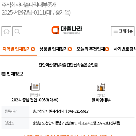
주식회사대출나라대부중개
2025-서울강남-0111(대부중개업)
전체메뉴
지역별 업체찾기
상품별 업체찾기
오늘의 추천업체
사기번호검
천안 아산 당일 대출 간단 신속 높은 승인률
업체정보
등록번호
업체명
2024-충남천안-0053(대부)
알피엠대부
등록기관
충남 천안시 일자리경제과 041-521-5617
영업소
충청남도 천안시 동남구 만남로 9, 더샾오피스텔 237-2호 (신부동)