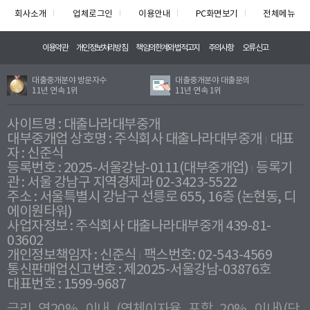
회사소개
업체로그인
이용안내
PC화면보기
전체메뉴
이용약관
개인정보처리방침
책임의한계와법적고지
주의사항
오류신고
대출중개분야 방문자수
대출중개분야 대출문의
11년 연속 1위
11년 연속 1위
사이트명 : 대출나라대부중개
대부중개업 상호명 : 주식회사 대출나라대부중개
대표
자 : 신준식
등록번호 : 2025-서울강남-0111(대부중개업)
등록기
관 : 서울 강남구 지역경제과 02-3423-5522
주소 : 서울특별시 강남구 선릉로 655, 16층 (논현동, 디
에이원타워)
사업자정보 : 주식회사 대출나라대부중개 439-81-
03602
개인정보책임자 : 신준식
팩스번호: 02-543-4569
통신판매업신고번호 : 제2025-서울강남-03876호
대표번호 : 1599-9687
금리 연20% 이내 (연체이자율 포함 20% 이내)(단,