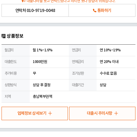
대출나라를 보고 연락드렸다고 하시면 보다 상담이 쉬워집니다.
연락처
010-9719-0048
통화하기
상품정보
월금리
월 1%~1.6%
연금리
연 10%~19%
대출한도
1000만원
연체금리
연 20% 이내
추가비용
무
조기상환
수수료 없음
상환방식
상담 후 결정
대출기간
상담
지역
충남북부권역
업체정보 상세보기
대출시 주의사항