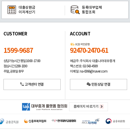
대출상환금
등록대부업체
이자계산기
통합조회
CUSTOMER
ACCOUNT
1599-9687
92470-2470-61
예금주: 주식회사 대출나라대부중개
상담가능시간: 평일
10:00 -17:00
팩스번호: 02-543-4569
점심시간: 12:30 - 13:30
이메일: na-0366@naver.com
주말, 공휴일 휴무
고객센터 연결
민원상담 연결
홈페이지 바로가기