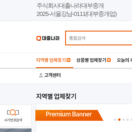
본
주식회사대출나라대부중개
문
2025-서울강남-0111(대부중개업)
바
로
가
기
지역별 업체찾기
상품별 업체찾기
오늘의 
고객센터
지역별 업체찾기
Premium Banner
사기번호검색