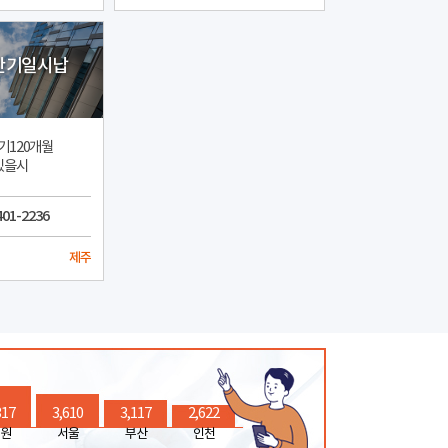
만기일시납
기120개월
있을시
401-2236
제주
317
3,610
3,117
2,622
원
서울
부산
인천