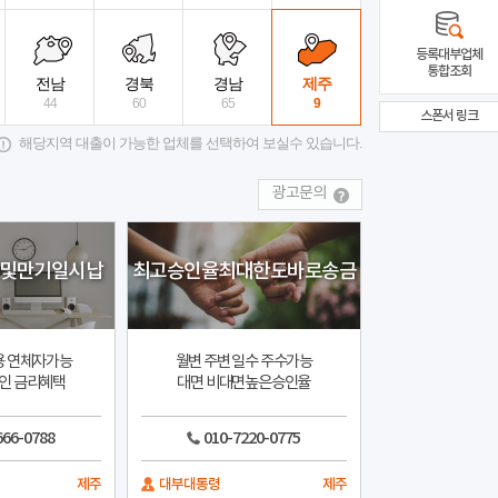
법정금리 당일대출
비대면 당일 승인
비대면 당
등록대부업체
통합조회
민생대부중개
상세보기
페어프
전국
전국
전남
경북
경남
제주
44
60
65
9
스폰서 링크
해당지역 대출이 가능한 업체를 선택하여 보실수 있습니다.
광고문의
균및만기일시납
최고승인율최대한도바로송금
용 연체자가능
월변 주변 일수 주수가능
인 금리혜택
대면 비대면높은승인율
666-0788
010-7220-0775
제주
대부대통령
제주