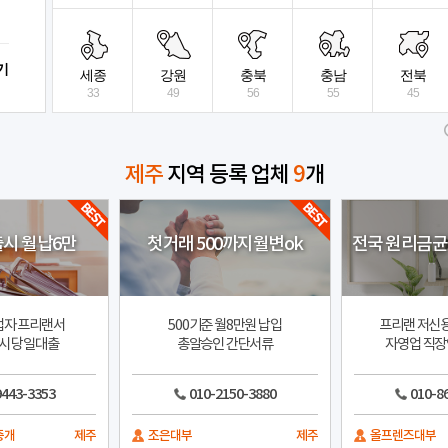
믿고 연락주세요
비대면 빠른진행
기
뉴스타트대부중개
상세보기
전국
세종
강원
충북
충남
전북
33
49
56
55
45
제주
지역 등록 업체
9
개
출시 월납6만
첫거래 500까지월변ok
전국 원리금
업자 프리랜서
500기준 월8만원 납입
프리랜 저신
시 당일대출
총알승인 간단서류
자영업 직장
9443-3353
010-2150-3880
010-8
중개
제주
조은대부
제주
올프렌즈대부