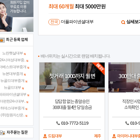
회원가입 없이
당장 급하신분
선이자X수수료X
무료로 이용
가능합니다.
상세보기
24시전국당일승인대부중개
상세보
전국
최근 등록 업체
노란햇살대부
배너위치는 실시간으로 랜덤 배치됩니다.
24시여성대부중..
더베스트대부중개
뉴본대부중개
첫거래 1000까지 월변
300만대
뉴골드대부중개
뉴골드대부
파파파이낸셜대부
답답함 없는 총알승인
직장인 사
더편한24시대부..
300대출 월4만 당일송금
소득확인 
하데스대부중개
(주)정원자산운..
010-7772-5119
010-
자주묻는 질문
드림대부
제주
마이머니대부