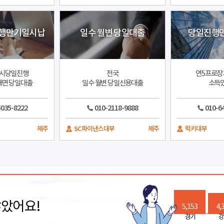
행만기일시납
일수 월변 당일대출
당일진행
시당일진행
전국
연5프로장
대면 당일대출
일수 월변 당일신용대출
소득
5035-8222
010-2118-9888
010-6
제주
SC파이낸스대부
제주
럭키대부
많았어요!
5,153
4,
경기
강