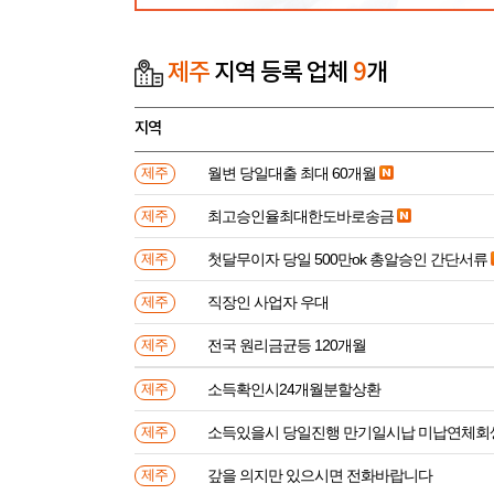
제주
지역 등록 업체
9
개
지역
월변 당일대출 최대 60개월
제주
최고승인율최대한도바로송금
제주
첫달무이자 당일 500만ok 총알승인 간단서류
제주
직장인 사업자 우대
제주
전국 원리금균등 120개월
제주
소득확인시24개월분할상환
제주
소득있을시 당일진행 만기일시납 미납연체회
제주
갚을 의지만 있으시면 전화바랍니다
제주