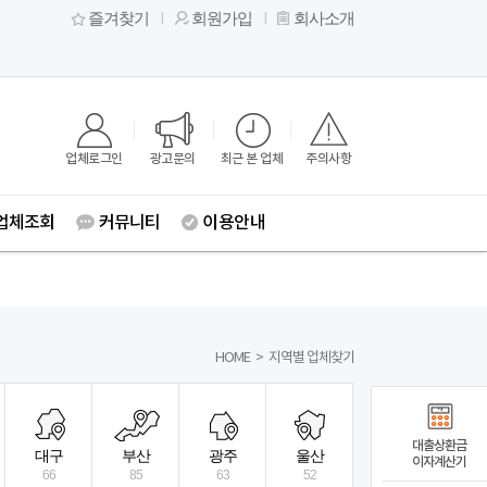
즐겨찾기
회원가입
회사소개
업체로그인
광고문의
최근 본 업체
주의사항
업체조회
커뮤니티
이용안내
HOME
>
지역별 업체찾기
대출상환금
대구
부산
광주
울산
이자계산기
66
85
63
52