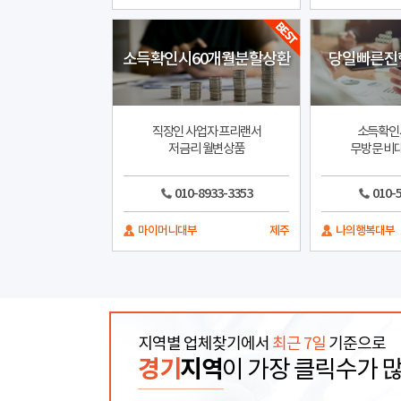
소득확인시60개월분할상환
당일빠른진
직장인 사업자 프리랜서
소득확인
저금리 월변상품
무방문 비
010-8933-3353
010-
마이머니대부
제주
나의행복대부
지역별 업체찾기에서
최근 7일
기준으로
경기
지역
이 가장 클릭수가 