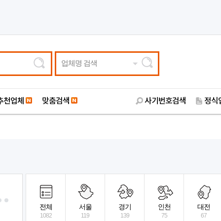
업체명 검색
추천업체
맞춤검색
사기번호검색
정식
전체
서울
경기
인천
대전
1082
119
139
75
67