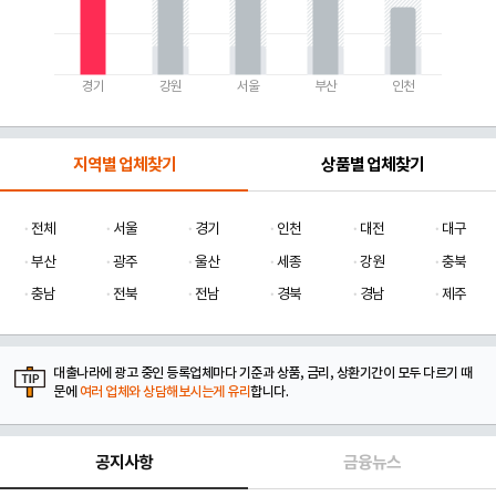
경기
강원
서울
부산
인천
지역별 업체찾기
상품별 업체찾기
전체
서울
경기
인천
대전
대구
부산
광주
울산
세종
강원
충북
충남
전북
전남
경북
경남
제주
대출나라에 광고 중인 등록업체마다 기준과 상품, 금리, 상환기간이 모두 다르기 때
문에
여러 업체와 상담해보시는게 유리
합니다.
공지사항
금융뉴스