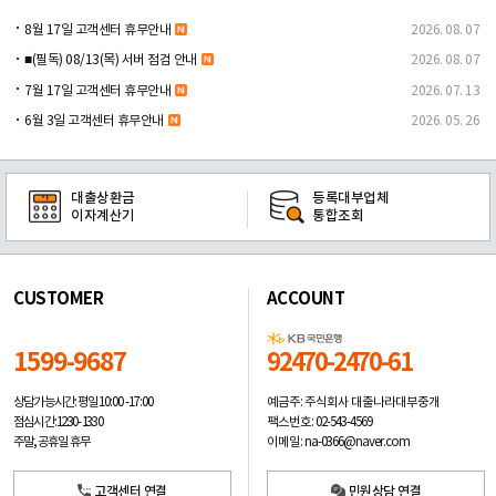
8월 17일 고객센터 휴무안내
2026. 08. 07
■(필독) 08/13(목) 서버 점검 안내
2026. 08. 07
7월 17일 고객센터 휴무안내
2026. 07. 13
6월 3일 고객센터 휴무안내
2026. 05. 26
대출상환금
등록대부업체
이자계산기
통합조회
CUSTOMER
ACCOUNT
1599-9687
92470-2470-61
예금주: 주식회사 대출나라대부중개
상담가능시간: 평일
10:00 -17:00
팩스번호: 02-543-4569
점심시간: 12:30 - 13:30
이메일: na-0366@naver.com
주말, 공휴일 휴무
고객센터 연결
민원상담 연결