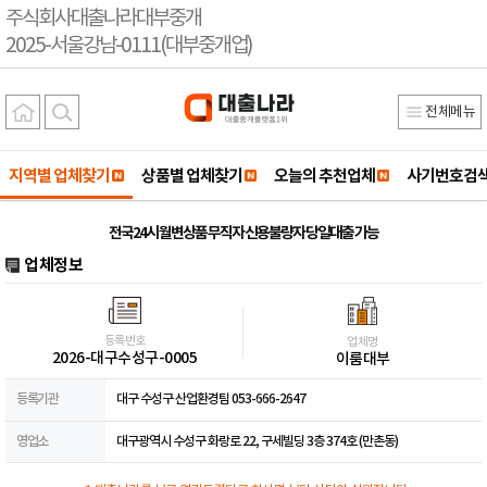
주식회사대출나라대부중개
2025-서울강남-0111(대부중개업)
전체메뉴
지역별 업체찾기
상품별 업체찾기
오늘의 추천업체
사기번호검
전국24시 월변상품 무직자 신용불량자 당일대출 가능
업체정보
등록번호
업체명
2026-대구수성구-0005
이룸대부
등록기관
대구 수성구 산업환경팀 053-666-2647
영업소
대구광역시 수성구 화랑로 22, 구세빌딩 3층 374호 (만촌동)