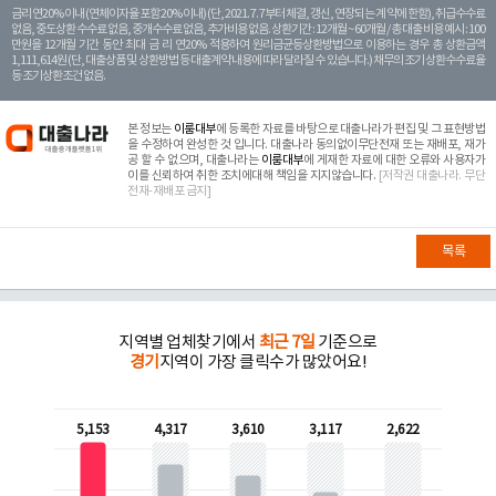
금리 연20% 이내 (연체이자율 포함 20% 이내) (단, 2021. 7. 7부터 체결, 갱신, 연장되는 계 약에 한함), 취급수수료
없음, 중도상환 수수료 없음, 중개수수료 없음, 추가비용 없음. 상환기간 : 12개월 ~ 60개월 / 총 대출 비용 예시 : 100
만원을 12개월 기간 동안 최대 금 리 연20% 적용하여 원리금균등상환방법으로 이용하는 경우 총 상환금액
1,111,614원 (단, 대출상품 및 상환방법 등 대출계약 내용에 따라 달라질 수 있습니다.) 채무의 조기 상환수수료율
등 조기상환조건 없음.
본 정보는
이룸대부
에 등록한 자료를 바탕으로 대출나라가 편집 및 그 표현방법
을 수정하여 완성한 것 입니다. 대출나라 동의없이무단전재 또는 재배포, 재가
공 할 수 없으며, 대출나라는
이룸대부
에 게재한 자료에 대한 오류와 사용자가
이를 신뢰하여 취한 조치에대해 책임을 지지않습니다.
[저작권 대출나라. 무단
전재-재배포 금지]
목록
지역별 업체찾기에서
최근 7일
기준으로
경기
지역이 가장 클릭수가 많았어요!
5,153
4,317
3,610
3,117
2,622