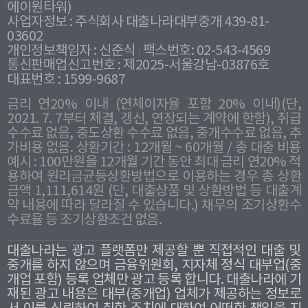
에이원타워)
사업자정보 : 주식회사 대출나라대부중개 439-81-
03602
개인정보책임자 : 신준식
팩스번호: 02-543-4569
통신판매업신고번호 : 제2025-서울강남-03876호
대표번호 : 1599-9687
금리 연20% 이내 (연체이자율 포함 20% 이내)(단,
2021. 7. 7부터 체결, 갱신, 연장되는 계약에 한함), 취급
수수료 없음, 중도상환 수수료 없음, 중개수수료 없음, 추
가비용 없음. 상환기간 : 12개월 ~ 60개월 / 총 대출 비용
예시 : 100만원을 12개월 기간 동안 최대 금리 연20% 적
용하여 원리금균등상환방법으로 이용하는 경우 총 상환
금액 1,111,614원 (단, 대출상품 및 상환방법 등 대출계
약 내용에 따라 달라질 수 있습니다.) 채무의 조기상환수
수료율 등 조기상환조건 없음.
대출나라는 광고 플랫폼만 제공할 뿐 직접적인 대출 및
중개를 하지 않으며 금융위원회, 지자체 정식 대부업(중
개업 포함) 등록 업체만 광고 등록 합니다. 대출나라에 기
재된 광고 내용은 대부(중개업) 업체가 제공하는 정보로