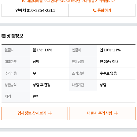
대출나라를 보고 연락드렸다고 하시면 보다 상담이 쉬워집니다.
연락처
010-2854-2311
통화하기
상품정보
월금리
월 1%~1.6%
연금리
연 10%~11%
대출한도
상담
연체금리
연 20% 이내
추가비용
무
조기상환
수수료 없음
상환방식
상담 후 결정
대출기간
상담
지역
인천
업체정보 상세보기
대출시 주의사항