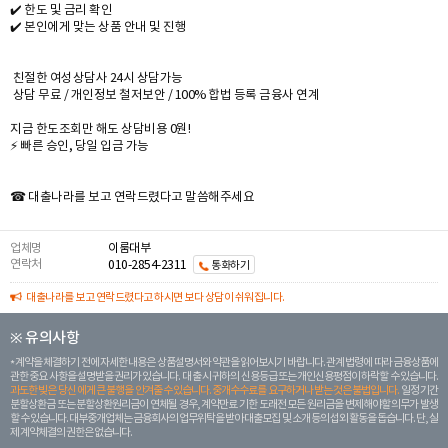
✔️ 한도 및 금리 확인
✔️ 본인에게 맞는 상품 안내 및 진행
친절한 여성상담사 24시 상담가능
상담 무료 / 개인정보 철저보안 / 100% 합법 등록 금융사 연계
지금 한도조회만 해도 상담비용 0원!
⚡ 빠른 승인, 당일 입금 가능
☎ 대출나라를 보고 연락드렸다고 말씀해주세요
업체명
이룸대부
연락처
010-2854-2311
통화하기
대출나라를 보고 연락드렸다고 하시면 보다 상담이 쉬워집니다.
※ 유의사항
계약을 체결하기 전에 자세한 내용은 상품설명서와 약관을 읽어보시기 바랍니다. 관계 법령에 따라 금융상품에
관한 중요 사항을 설명받을 권리가 있습니다. 대 출 시 귀하의 신용등급 또는 개인신용평점이 하락할 수 있습니다.
과도한 빚은 당신 에게 큰 불행을 안겨줄 수 있습니다. 중개수수료를 요구하거나 받는 것은 불법입니다.
일정 기간
분할상환금 또는 분할상환원리금이 연체될 경우, 계약만료 기한 도래전 모든 원리금을 변제해야할 의무가 발생
할 수 있습니다. 대부중개업체는 금융회사의 업무위탁을 받아 대출모집 및 소개 등의 섭외 활동을 돕습니다. 단, 실
제 계약체결의 권한은 없습니다.