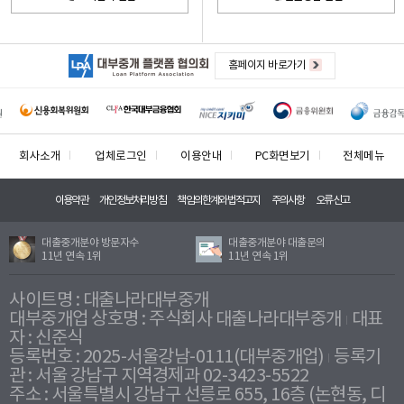
홈페이지 바로가기
회사소개
업체로그인
이용안내
PC화면보기
전체메뉴
이용약관
개인정보처리방침
책임의한계와법적고지
주의사항
오류신고
대출중개분야 방문자수
대출중개분야 대출문의
11년 연속 1위
11년 연속 1위
사이트명 : 대출나라대부중개
대부중개업 상호명 : 주식회사 대출나라대부중개
대표
자 : 신준식
등록번호 : 2025-서울강남-0111(대부중개업)
등록기
관 : 서울 강남구 지역경제과 02-3423-5522
주소 : 서울특별시 강남구 선릉로 655, 16층 (논현동, 디