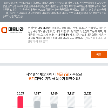
금리 연20% 이내 (연체이자율 포함 20% 이내) (단, 2021. 7. 7부터 체결, 갱신, 연장되는 계 약에 한함), 취급수수료
없음, 중도상환 수수료 없음, 중개수수료 없음, 추가비용 없음. 상환기간 : 12개월 ~ 60개월 / 총 대출 비용 예시 : 100
만원을 12개월 기간 동안 최대 금 리 연20% 적용하여 원리금균등상환방법으로 이용하는 경우 총 상환금액
1,111,614원 (단, 대출상품 및 상환방법 등 대출계약 내용에 따라 달라질 수 있습니다.) 채무의 조기 상환수수료율
등 조기상환조건 없음.
본 정보는
데일리대부
에 등록한 자료를 바탕으로 대출나라가 편집 및 그 표현방
법을 수정하여 완성한 것 입니다. 대출나라 동의없이무단전재 또는 재배포, 재
가공 할 수 없으며, 대출나라는
데일리대부
에 게재한 자료에 대한 오류와 사용자
가 이를 신뢰하여 취한 조치에대해 책임을 지지않습니다.
[저작권 대출나라. 무
단전재-재배포 금지]
목록
지역별 업체찾기에서
최근 7일
기준으로
경기
지역이 가장 클릭수가 많았어요!
5,153
4,317
3,610
3,117
2,622