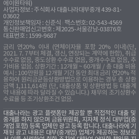
에이원타워)
사업자정보 : 주식회사 대출나라대부중개 439-81-
03602
개인정보책임자 : 신준식
팩스번호: 02-543-4569
통신판매업신고번호 : 제2025-서울강남-03876호
대표번호 : 1599-9687
금리 연20% 이내 (연체이자율 포함 20% 이내)(단,
2021. 7. 7부터 체결, 갱신, 연장되는 계약에 한함), 취급
수수료 없음, 중도상환 수수료 없음, 중개수수료 없음, 추
가비용 없음. 상환기간 : 12개월 ~ 60개월 / 총 대출 비용
예시 : 100만원을 12개월 기간 동안 최대 금리 연20% 적
용하여 원리금균등상환방법으로 이용하는 경우 총 상환
금액 1,111,614원 (단, 대출상품 및 상환방법 등 대출계
약 내용에 따라 달라질 수 있습니다.) 채무의 조기상환수
수료율 등 조기상환조건 없음.
대출나라는 광고 플랫폼만 제공할 뿐 직접적인 대출 및
중개를 하지 않으며 금융위원회, 지자체 정식 대부업(중
개업 포함) 등록 업체만 광고 등록 합니다. 대출나라에 기
재된 광고 내용은 대부(중개업) 업체가 제공하는 정보로