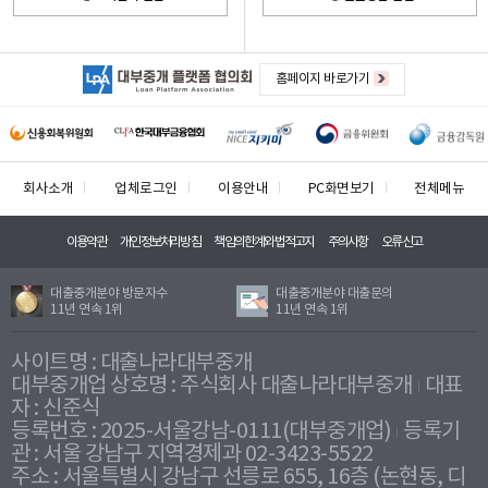
홈페이지 바로가기
회사소개
업체로그인
이용안내
PC화면보기
전체메뉴
이용약관
개인정보처리방침
책임의한계와법적고지
주의사항
오류신고
대출중개분야 방문자수
대출중개분야 대출문의
11년 연속 1위
11년 연속 1위
사이트명 : 대출나라대부중개
대부중개업 상호명 : 주식회사 대출나라대부중개
대표
자 : 신준식
등록번호 : 2025-서울강남-0111(대부중개업)
등록기
관 : 서울 강남구 지역경제과 02-3423-5522
주소 : 서울특별시 강남구 선릉로 655, 16층 (논현동, 디