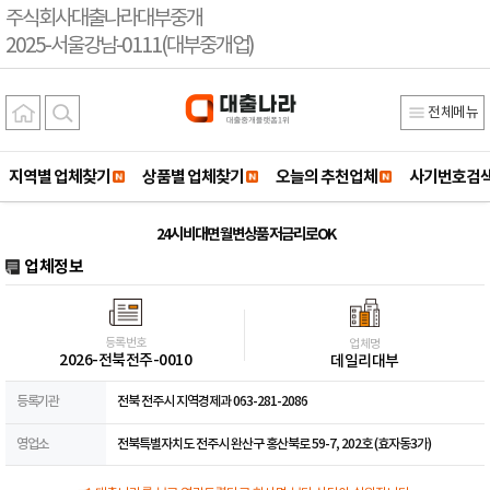
주식회사대출나라대부중개
2025-서울강남-0111(대부중개업)
전체메뉴
지역별 업체찾기
상품별 업체찾기
오늘의 추천업체
사기번호검
24시 비대면 월변상품 저금리로OK
업체정보
등록번호
업체명
2026-전북전주-0010
데일리대부
등록기관
전북 전주시 지역경제과 063-281-2086
영업소
전북특별자치도 전주시 완산구 홍산북로 59-7, 202호 (효자동3가)