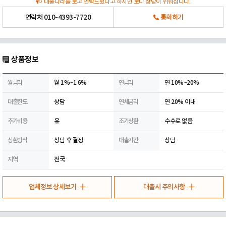
대출나라를 보고 연락드렸다고 하시면 보다 상담이 쉬워집니다.
연락처
010-4393-7720
통화하기
상품정보
월금리
월 1%~1.6%
연금리
연 10%~20%
대출한도
상담
연체금리
연 20% 이내
추가비용
유
조기상환
수수료 없음
상환방식
상담 후 결정
대출기간
상담
지역
전국
업체정보 상세보기
대출시 주의사항