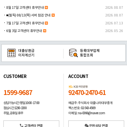
8월 17일 고객센터 휴무안내
2026. 08. 07
■(필독) 08/13(목) 서버 점검 안내
2026. 08. 07
7월 17일 고객센터 휴무안내
2026. 07. 13
6월 3일 고객센터 휴무안내
2026. 05. 26
대출상환금
등록대부업체
이자계산기
통합조회
CUSTOMER
ACCOUNT
1599-9687
92470-2470-61
예금주: 주식회사 대출나라대부중개
상담가능시간: 평일
10:00 -17:00
팩스번호: 02-543-4569
점심시간: 12:30 - 13:30
이메일: na-0366@naver.com
주말, 공휴일 휴무
고객센터 연결
민원상담 연결