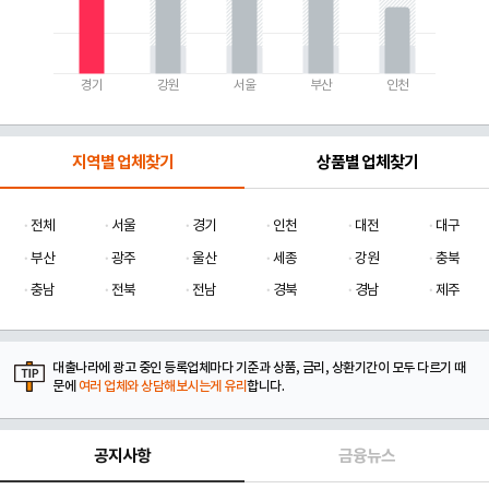
경기
강원
서울
부산
인천
지역별 업체찾기
상품별 업체찾기
전체
서울
경기
인천
대전
대구
부산
광주
울산
세종
강원
충북
충남
전북
전남
경북
경남
제주
대출나라에 광고 중인 등록업체마다 기준과 상품, 금리, 상환기간이 모두 다르기 때
문에
여러 업체와 상담해보시는게 유리
합니다.
공지사항
금융뉴스