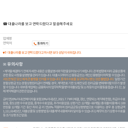
☎ 대출나라를 보고 연락드렸다고 말씀해주세요
업체명
연락처
통화하기
대출나라를 보고 연락드렸다고 하시면 보다 상담이 쉬워집니다.
※ 유의사항
계약을 체결하기 전에 자세한 내용은 상품설명서와 약관을 읽어보시기 바랍니다. 관계 법령에 따라 금융상품에
관한 중요 사항을 설명받을 권리가 있습니다. 대 출 시 귀하의 신용등급 또는 개인신용평점이 하락할 수 있습니다.
과도한 빚은 당신 에게 큰 불행을 안겨줄 수 있습니다. 중개수수료를 요구하거나 받는 것은 불법입니다.
일정 기간
분할상환금 또는 분할상환원리금이 연체될 경우, 계약만료 기한 도래전 모든 원리금을 변제해야할 의무가 발생
할 수 있습니다. 대부중개업체는 금융회사의 업무위탁을 받아 대출모집 및 소개 등의 섭외 활동을 돕습니다. 단, 실
제 계약체결의 권한은 없습니다.
금리 연20% 이내 (연체이자율 포함 20% 이내) (단, 2021. 7. 7부터 체결, 갱신, 연장되는 계 약에 한함), 취급수수료
없음, 중도상환 수수료 없음, 중개수수료 없음, 추가비용 없음. 상환기간 : 12개월 ~ 60개월 / 총 대출 비용 예시 : 100
만원을 12개월 기간 동안 최대 금 리 연20% 적용하여 원리금균등상환방법으로 이용하는 경우 총 상환금액
1,111,614원 (단, 대출상품 및 상환방법 등 대출계약 내용에 따라 달라질 수 있습니다.) 채무의 조기 상환수수료율
등 조기상환조건 없음.