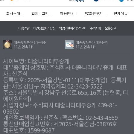
회사소개
업체로그인
이용안내
PC화면보기
전체메뉴
이용약관
개인정보처리방침
책임의한계와법적고지
주의사항
오류신고
대출중개분야 방문자수
대출중개분야 대출문의
11년 연속 1위
11년 연속 1위
사이트명 : 대출나라대부중개
대부중개업 상호명 : 주식회사 대출나라대부중개
대표
자 : 신준식
등록번호 : 2025-서울강남-0111(대부중개업)
등록기
관 : 서울 강남구 지역경제과 02-3423-5522
주소 : 서울특별시 강남구 선릉로 655, 16층 (논현동, 디
에이원타워)
사업자정보 : 주식회사 대출나라대부중개 439-81-
03602
개인정보책임자 : 신준식
팩스번호: 02-543-4569
통신판매업신고번호 : 제2025-서울강남-03876호
대표번호 : 1599-9687