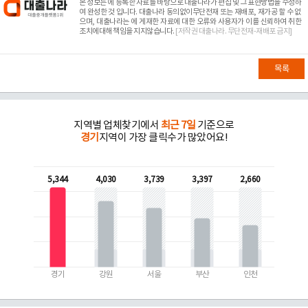
본 정보는
에 등록한 자료를 바탕으로 대출나라가 편집 및 그 표현방법을 수정하
여 완성한 것 입니다. 대출나라 동의없이무단전재 또는 재배포, 재가공 할 수 없
으며, 대출나라는
에 게재한 자료에 대한 오류와 사용자가 이를 신뢰하여 취한
조치에대해 책임을 지지않습니다.
[저작권 대출나라. 무단전재-재배포 금지]
목록
지역별 업체찾기에서
최근 7일
기준으로
경기
지역이 가장 클릭수가 많았어요!
5,344
4,030
3,739
3,397
2,660
경기
강원
서울
부산
인천