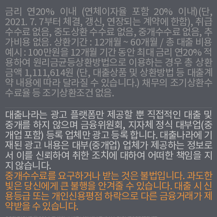
금리 연20% 이내 (연체이자율 포함 20% 이내)(단,
2021. 7. 7부터 체결, 갱신, 연장되는 계약에 한함), 취급
수수료 없음, 중도상환 수수료 없음, 중개수수료 없음, 추
가비용 없음. 상환기간 : 12개월 ~ 60개월 / 총 대출 비용
예시 : 100만원을 12개월 기간 동안 최대 금리 연20% 적
용하여 원리금균등상환방법으로 이용하는 경우 총 상환
금액 1,111,614원 (단, 대출상품 및 상환방법 등 대출계
약 내용에 따라 달라질 수 있습니다.) 채무의 조기상환수
수료율 등 조기상환조건 없음.
대출나라는 광고 플랫폼만 제공할 뿐 직접적인 대출 및
중개를 하지 않으며 금융위원회, 지자체 정식 대부업(중
개업 포함) 등록 업체만 광고 등록 합니다. 대출나라에 기
재된 광고 내용은 대부(중개업) 업체가 제공하는 정보로
서 이를 신뢰하여 취한 조치에 대하여 어떠한 책임을 지
지 않습니다.
중개수수료를 요구하거나 받는 것은 불법입니다. 과도한
빛은 당신에게 큰 불행을 안겨줄 수 있습니다. 대출 시 신
용등급 또는 개인신용평점 하락으로 다른 금융거래가 제
약받을 수 있습니다.