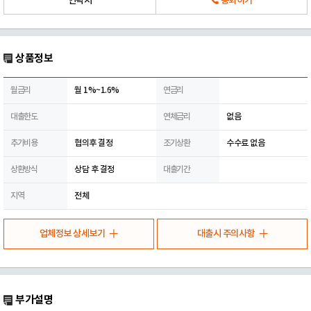
연락처
통화하기
상품정보
월금리
월 1%~1.6%
연금리
대출한도
연체금리
없음
추가비용
협의후 결정
조기상환
수수료 없음
상환방식
상담 후 결정
대출기간
지역
전체
업체정보 상세보기
대출시 주의사항
부가설명