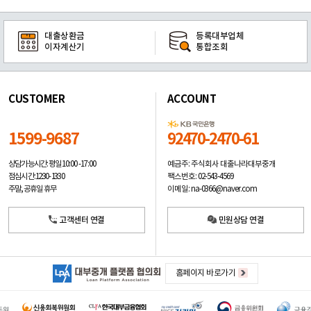
대출상환금
등록대부업체
이자계산기
통합조회
CUSTOMER
ACCOUNT
1599-9687
92470-2470-61
예금주: 주식회사 대출나라대부중개
상담가능시간: 평일
10:00 -17:00
팩스번호: 02-543-4569
점심시간: 12:30 - 13:30
이메일: na-0366@naver.com
주말, 공휴일 휴무
고객센터 연결
민원상담 연결
홈페이지 바로가기