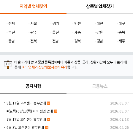
지역별 업체찾기
상품별 업체찾기
전체
서울
경기
인천
대전
대구
부산
광주
울산
세종
강원
충북
충남
전북
전남
경북
경남
제주
대출나라에 광고 중인 등록업체마다 기준과 상품, 금리, 상환기간이 모두 다르기 때
문에
여러 업체와 상담해보시는게 유리
합니다.
공지사항
금융뉴스
8월 17일 고객센터 휴무안내
2026. 08. 07
■(필독) 08/13(목) 서버 점검 안내
2026. 08. 07
7월 17일 고객센터 휴무안내
2026. 07. 13
6월 3일 고객센터 휴무안내
2026. 05. 26