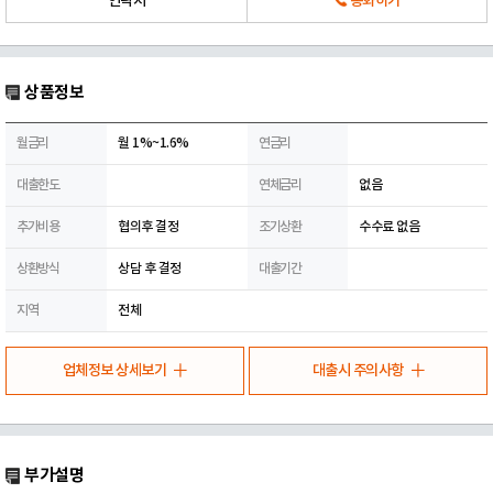
연락처
통화하기
상품정보
월금리
월 1%~1.6%
연금리
대출한도
연체금리
없음
추가비용
협의후 결정
조기상환
수수료 없음
상환방식
상담 후 결정
대출기간
지역
전체
업체정보 상세보기
대출시 주의사항
부가설명