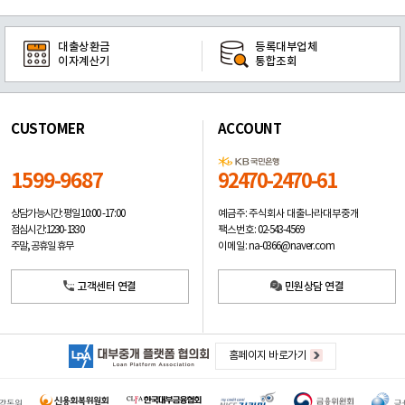
대출상환금
등록대부업체
이자계산기
통합조회
CUSTOMER
ACCOUNT
1599-9687
92470-2470-61
예금주: 주식회사 대출나라대부중개
상담가능시간: 평일
10:00 -17:00
팩스번호: 02-543-4569
점심시간: 12:30 - 13:30
이메일: na-0366@naver.com
주말, 공휴일 휴무
고객센터 연결
민원상담 연결
홈페이지 바로가기