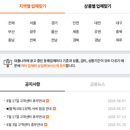
지역별 업체찾기
상품별 업체찾기
전체
서울
경기
인천
대전
대구
부산
광주
울산
세종
강원
충북
충남
전북
전남
경북
경남
제주
대출나라에 광고 중인 등록업체마다 기준과 상품, 금리, 상환기간이 모두 다르기 때
문에
여러 업체와 상담해보시는게 유리
합니다.
공지사항
금융뉴스
8월 17일 고객센터 휴무안내
2026. 08. 07
■(필독) 08/13(목) 서버 점검 안내
2026. 08. 07
7월 17일 고객센터 휴무안내
2026. 07. 13
6월 3일 고객센터 휴무안내
2026. 05. 26