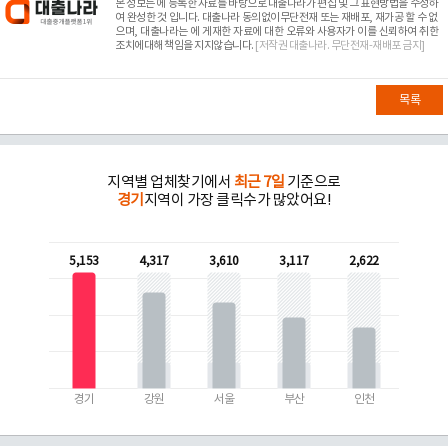
본 정보는
에 등록한 자료를 바탕으로 대출나라가 편집 및 그 표현방법을 수정하
여 완성한 것 입니다. 대출나라 동의없이무단전재 또는 재배포, 재가공 할 수 없
으며, 대출나라는
에 게재한 자료에 대한 오류와 사용자가 이를 신뢰하여 취한
조치에대해 책임을 지지않습니다.
[저작권 대출나라. 무단전재-재배포 금지]
목록
지역별 업체찾기에서
최근 7일
기준으로
경기
지역이 가장 클릭수가 많았어요!
5,153
4,317
3,610
3,117
2,622
경기
강원
서울
부산
인천