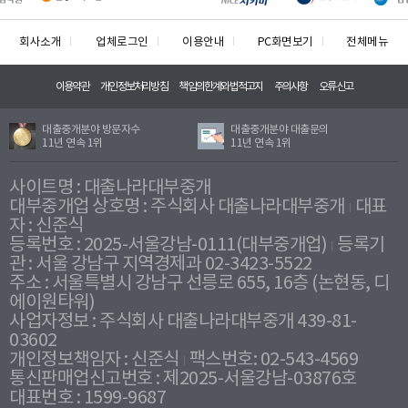
회사소개
업체로그인
이용안내
PC화면보기
전체메뉴
이용약관
개인정보처리방침
책임의한계와법적고지
주의사항
오류신고
대출중개분야 방문자수
대출중개분야 대출문의
11년 연속 1위
11년 연속 1위
사이트명 : 대출나라대부중개
대부중개업 상호명 : 주식회사 대출나라대부중개
대표
자 : 신준식
등록번호 : 2025-서울강남-0111(대부중개업)
등록기
관 : 서울 강남구 지역경제과 02-3423-5522
주소 : 서울특별시 강남구 선릉로 655, 16층 (논현동, 디
에이원타워)
사업자정보 : 주식회사 대출나라대부중개 439-81-
03602
개인정보책임자 : 신준식
팩스번호: 02-543-4569
통신판매업신고번호 : 제2025-서울강남-03876호
대표번호 : 1599-9687