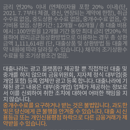
금리 연20% 이내 (연체이자율 포함 20% 이내)(단,
2021. 7. 7부터 체결, 갱신, 연장되는 계약에 한함), 취급
수수료 없음, 중도상환 수수료 없음, 중개수수료 없음, 추
가비용 없음. 상환기간 : 12개월 ~ 60개월 / 총 대출 비용
예시 : 100만원을 12개월 기간 동안 최대 금리 연20% 적
용하여 원리금균등상환방법으로 이용하는 경우 총 상환
금액 1,111,614원 (단, 대출상품 및 상환방법 등 대출계
약 내용에 따라 달라질 수 있습니다.) 채무의 조기상환수
수료율 등 조기상환조건 없음.
대출나라는 광고 플랫폼만 제공할 뿐 직접적인 대출 및
중개를 하지 않으며 금융위원회, 지자체 정식 대부업(중
개업 포함) 등록 업체만 광고 등록 합니다. 대출나라에 기
재된 광고 내용은 대부(중개업) 업체가 제공하는 정보로
서 이를 신뢰하여 취한 조치에 대하여 어떠한 책임을 지
지 않습니다.
중개수수료를 요구하거나 받는 것은 불법입니다. 과도한
빛은 당신에게 큰 불행을 안겨줄 수 있습니다. 대출 시 신
용등급 또는 개인신용평점 하락으로 다른 금융거래가 제
약받을 수 있습니다.