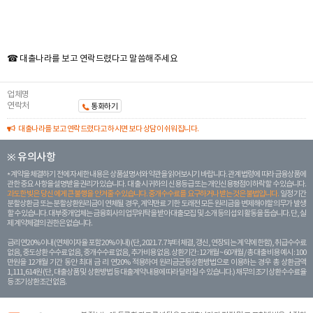
☎ 대출나라를 보고 연락드렸다고 말씀해주세요
업체명
연락처
통화하기
대출나라를 보고 연락드렸다고 하시면 보다 상담이 쉬워집니다.
※ 유의사항
계약을 체결하기 전에 자세한 내용은 상품설명서와 약관을 읽어보시기 바랍니다. 관계 법령에 따라 금융상품에
관한 중요 사항을 설명받을 권리가 있습니다. 대 출 시 귀하의 신용등급 또는 개인신용평점이 하락할 수 있습니다.
과도한 빚은 당신 에게 큰 불행을 안겨줄 수 있습니다. 중개수수료를 요구하거나 받는 것은 불법입니다.
일정 기간
분할상환금 또는 분할상환원리금이 연체될 경우, 계약만료 기한 도래전 모든 원리금을 변제해야할 의무가 발생
할 수 있습니다. 대부중개업체는 금융회사의 업무위탁을 받아 대출모집 및 소개 등의 섭외 활동을 돕습니다. 단, 실
제 계약체결의 권한은 없습니다.
금리 연20% 이내 (연체이자율 포함 20% 이내) (단, 2021. 7. 7부터 체결, 갱신, 연장되는 계 약에 한함), 취급수수료
없음, 중도상환 수수료 없음, 중개수수료 없음, 추가비용 없음. 상환기간 : 12개월 ~ 60개월 / 총 대출 비용 예시 : 100
만원을 12개월 기간 동안 최대 금 리 연20% 적용하여 원리금균등상환방법으로 이용하는 경우 총 상환금액
1,111,614원 (단, 대출상품 및 상환방법 등 대출계약 내용에 따라 달라질 수 있습니다.) 채무의 조기 상환수수료율
등 조기상환조건 없음.