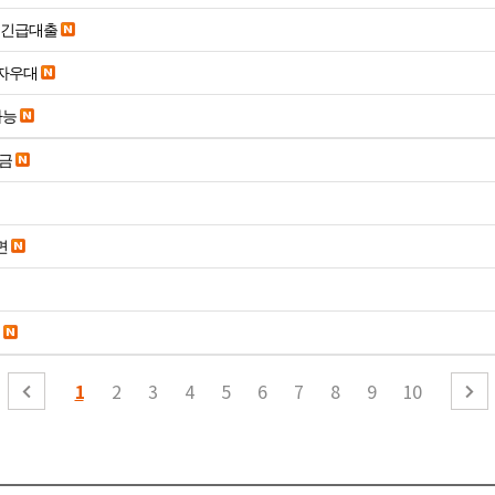
시긴급대출
당일입금 수수료x 사업자우대
가능
송금
면
1
2
3
4
5
6
7
8
9
10