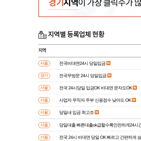
경기
지역
이 가장 클릭수가 
지역별 등록업체 현황
지역
전국비대면24시 당일입금
서울
전국무방문 24시 당일입금
경기
전국 24시당일 입금OK 비대면 문자도OK
서울
사업자 무직자 주부 신용점수 낮아도 OK
서울
당일내 입금 최고조
서울
당일대출 빠른대출ok급할수록안전하게24시
서울
전국 24시 비대면 당일 OK 빠르고 간편하게 
서울