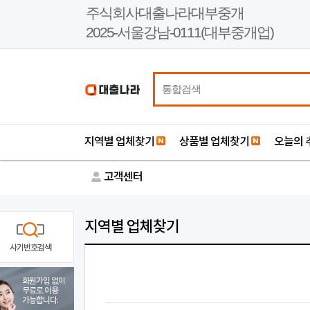
본
주식회사대출나라대부중개
문
2025-서울강남-0111(대부중개업)
바
로
가
기
지역별 업체찾기
상품별 업체찾기
오늘의 
고객센터
지역별 업체찾기
사기번호검색
회원가입 없이
무료로 이용
가능합니다.