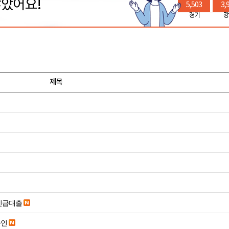
많았어요!
5,503
3,
경기
강
제목
긴급대출
승인