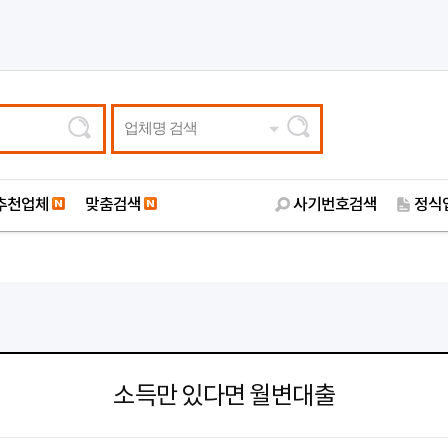
업체명 검색
추천업체
맞춤검색
사기번호검색
정식
소득만 있다면 월변대출