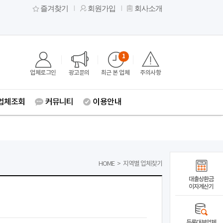
즐겨찾기
회원가입
회사소개
1
업체로그인
광고문의
최근 본 업체
주의사항
업체조회
커뮤니티
이용안내
HOME
>
지역별 업체찾기
대출상환금
이자계산기
등록대부업체