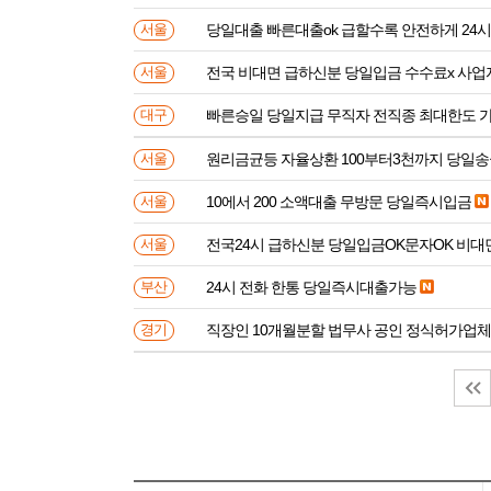
당일대출 빠른대출ok 급할수록 안전하게 24
서울
전국 비대면 급하신분 
서울
빠른승일 당일지급 무직자 전직종 최대한도 
대구
원리금균등 자율상환 100부터3천까지 당일
서울
10에서 200 소액대출 무방문 당일즉시입금
서울
전국24시 급하신분 당일입금OK문자OK 비대
서울
24시 전화 한통 당일즉시대출가능
부산
직장인 10개월분할 법무사 공인 정식허가업체
경기