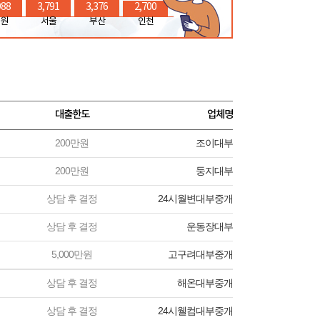
988
3,791
3,376
2,700
원
서울
부산
인천
대출한도
업체명
200만원
조이대부
200만원
둥지대부
상담 후 결정
24시월변대부중개
상담 후 결정
운동장대부
5,000만원
고구려대부중개
상담 후 결정
해온대부중개
상담 후 결정
24시웰컴대부중개