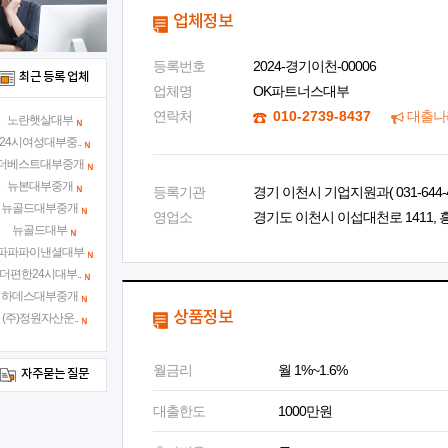
업체정보
등록번호
2024-경기이천-00006
최근 등록 업체
업체명
OK파트너스대부
연락처
010-2739-8437
대출나
노란햇살대부
24시여성대부중..
더베스트대부중개
뉴본대부중개
등록기관
경기 이천시 기업지원과( 031-644-4
뉴골드대부중개
영업소
경기도 이천시 이섭대천로 1411, 흥
뉴골드대부
파파파이낸셜대부
더편한24시대부..
하데스대부중개
상품정보
(주)정원자산운..
월금리
월 1%~1.6%
자주묻는 질문
대출한도
1000만원