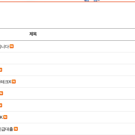
제목
립니다
폰테크X
K
긴급대출