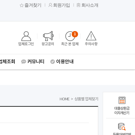
즐겨찾기
회원가입
회사소개
1
업체로그인
광고문의
최근 본 업체
주의사항
업체조회
커뮤니티
이용안내
HOME
>
상품별 업체찾기
대출상환금
이자계산기
등록대부업체