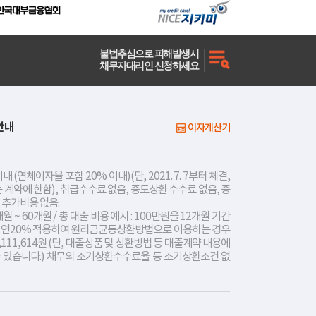
불법추심으로 피해발생시
채무자대리인 신청하세요
안내
이자계산기
내 (연체이자율 포함 20% 이내)(단, 2021. 7. 7부터 체결,
는 계약에 한함), 취급수수료 없음, 중도상환 수수료 없음, 중
 추가비용 없음.
개월 ~ 60개월 / 총 대출 비용 예시 : 100만원을 12개월 기간
리 연20% 적용하여 원리금균등상환방법으로 이용하는 경우
,111,614원 (단, 대출상품 및 상환방법 등 대출계약 내용에
수 있습니다.) 채무의 조기상환수수료율 등 조기상환조건 없