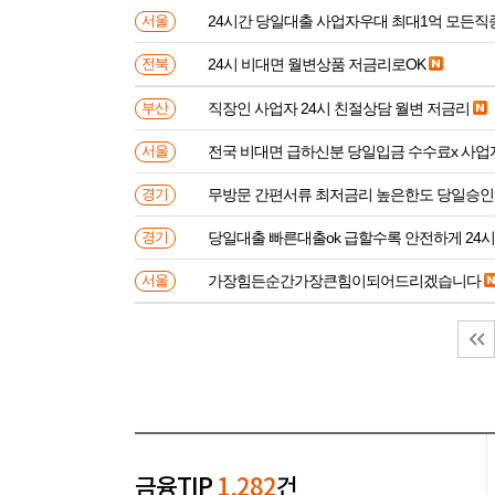
24시간 당일대출 사업자우대 최대1억 모든직
서울
24시 비대면 월변상품 저금리로OK
전북
직장인 사업자 24시 친절상담 월변 저금리
부산
전국 비대면 급하신분 
서울
무방문 간편서류 최저금리 높은한도 당일승인
경기
당일대출 빠른대출ok 급할수록 안전하게 24
경기
가장힘든순간가장큰힘이되어드리겠습니다
서울
금융TIP
1,282
건