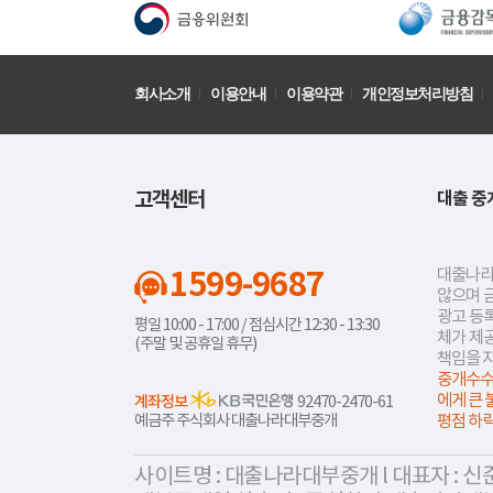
회사소개
이용안내
이용약관
개인정보처리방침
고객센터
대출 중
1599-9687
대출나라
않으며 
광고 등록
평일 10:00 - 17:00 / 점심시간 12:30 - 13:30
체가 제
(주말 및 공휴일 휴무)
책임을 
중개수수
에게 큰 
계좌정보
92470-2470-61
예금주 주식회사 대출나라대부중개
평점 하
사이트명 : 대출나라대부중개 l 대표자 : 신준식