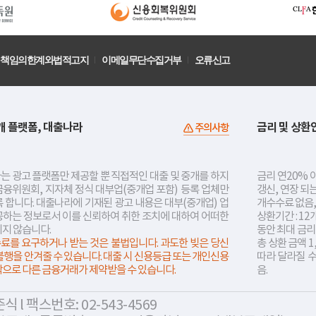
책임의한계와법적고지
이메일무단수집거부
오류신고
개 플랫폼, 대출나라
금리 및 상환
주의사항
는 광고 플랫폼만 제공할 뿐 직접적인 대출 및 중개를 하지
금리 연20% 이
금융위원회, 지자체 정식 대부업(중개업 포함) 등록 업체만
갱신, 연장 되
 합니다. 대출나라에 기재된 광고 내용은 대부(중개업) 업
개수수료 없음,
공하는 정보로서 이를 신뢰하여 취한 조치에 대하여 어떠한
상환기간 : 12
지지 않습니다.
동안 최대 금
료를 요구하거나 받는 것은 불법입니다. 과도한 빚은 당신
총 상환 금액 1
불행을 안겨줄 수 있습니다. 대출 시 신용등급 또는 개인신용
따라 달라질 
락으로 다른 금융거래가 제약받을 수 있습니다.
음.
 l 팩스번호: 02-543-4569