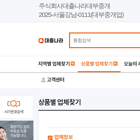
본
주식회사대출나라대부중개
문
2025-서울강남-0111(대부중개업)
바
로
가
기
지역별 업체찾기
상품별 업체찾기
오늘의 
고객센터
상품별 업체찾기
사기번호검색
회원가입 없이
무료로 이용
가능합니다.
업체정보