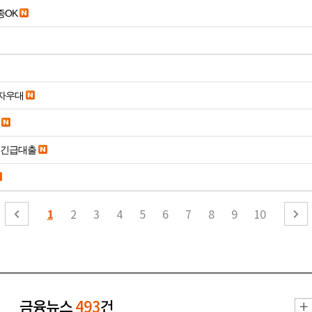
종OK
당일입금 수수료x 사업자우대
시긴급대출
1
2
3
4
5
6
7
8
9
10
금융뉴스
493
건