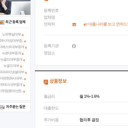
등록번호
업체명
최근 등록 업체
연락처
대출나라를 보고 연락드
노란햇살대부
24시여성대부중..
등록기관
( )
더베스트대부중개
영업소
뉴본대부중개
뉴골드대부중개
뉴골드대부
파파파이낸셜대부
더편한24시대부..
상품정보
하데스대부중개
(주)정원자산운..
월금리
월 1%~1.6%
자주묻는 질문
대출한도
추가비용
협의후 결정