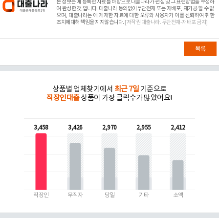
본 정보는
에 등록한 자료를 바탕으로 대출나라가 편집 및 그 표현방법을 수정하
여 완성한 것 입니다. 대출나라 동의없이무단전재 또는 재배포, 재가공 할 수 없
으며, 대출나라는
에 게재한 자료에 대한 오류와 사용자가 이를 신뢰하여 취한
조치에대해 책임을 지지않습니다.
[저작권 대출나라. 무단전재-재배포 금지]
목록
상품별 업체찾기에서
최근 7일
기준으로
직장인대출
상품이 가장 클릭수가 많았어요!
3,458
3,426
2,970
2,955
2,412
직장인
무직자
당일
기타
소액