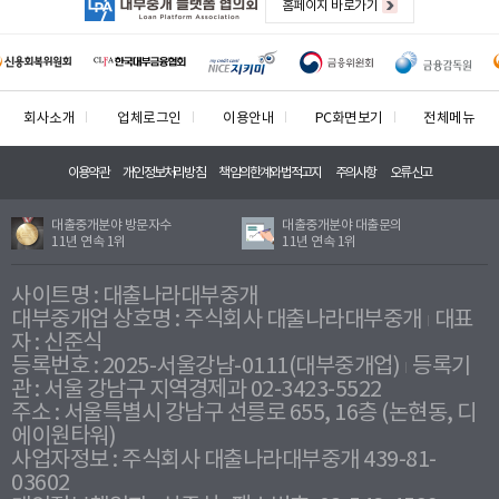
홈페이지 바로가기
회사소개
업체로그인
이용안내
PC화면보기
전체메뉴
이용약관
개인정보처리방침
책임의한계와법적고지
주의사항
오류신고
대출중개분야 방문자수
대출중개분야 대출문의
11년 연속 1위
11년 연속 1위
사이트명 : 대출나라대부중개
대부중개업 상호명 : 주식회사 대출나라대부중개
대표
자 : 신준식
등록번호 : 2025-서울강남-0111(대부중개업)
등록기
관 : 서울 강남구 지역경제과 02-3423-5522
주소 : 서울특별시 강남구 선릉로 655, 16층 (논현동, 디
에이원타워)
사업자정보 : 주식회사 대출나라대부중개 439-81-
03602