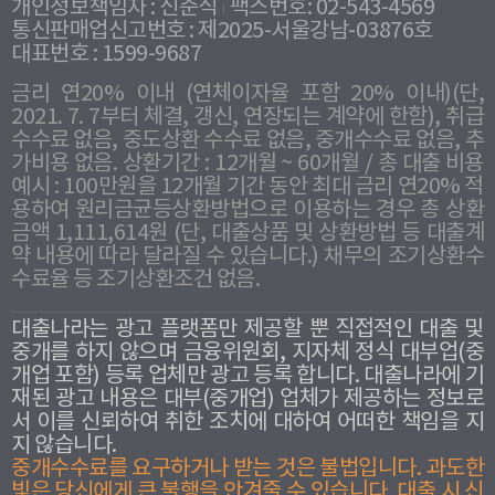
개인정보책임자 : 신준식
팩스번호: 02-543-4569
통신판매업신고번호 : 제2025-서울강남-03876호
대표번호 : 1599-9687
금리 연20% 이내 (연체이자율 포함 20% 이내)(단,
2021. 7. 7부터 체결, 갱신, 연장되는 계약에 한함), 취급
수수료 없음, 중도상환 수수료 없음, 중개수수료 없음, 추
가비용 없음. 상환기간 : 12개월 ~ 60개월 / 총 대출 비용
예시 : 100만원을 12개월 기간 동안 최대 금리 연20% 적
용하여 원리금균등상환방법으로 이용하는 경우 총 상환
금액 1,111,614원 (단, 대출상품 및 상환방법 등 대출계
약 내용에 따라 달라질 수 있습니다.) 채무의 조기상환수
수료율 등 조기상환조건 없음.
대출나라는 광고 플랫폼만 제공할 뿐 직접적인 대출 및
중개를 하지 않으며 금융위원회, 지자체 정식 대부업(중
개업 포함) 등록 업체만 광고 등록 합니다. 대출나라에 기
재된 광고 내용은 대부(중개업) 업체가 제공하는 정보로
서 이를 신뢰하여 취한 조치에 대하여 어떠한 책임을 지
지 않습니다.
중개수수료를 요구하거나 받는 것은 불법입니다. 과도한
빛은 당신에게 큰 불행을 안겨줄 수 있습니다. 대출 시 신