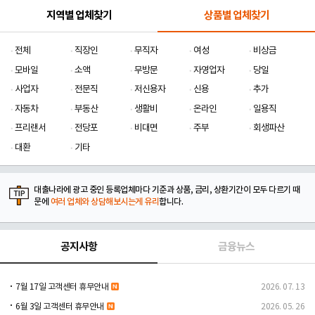
지역별 업체찾기
상품별 업체찾기
전체
직장인
무직자
여성
비상금
모바일
소액
무방문
자영업자
당일
사업자
전문직
저신용자
신용
추가
자동차
부동산
생활비
온라인
일용직
프리랜서
전당포
비대면
주부
회생파산
대환
기타
대출나라에 광고 중인 등록업체마다 기준과 상품, 금리, 상환기간이 모두 다르기 때
문에
여러 업체와 상담해보시는게 유리
합니다.
공지사항
금융뉴스
7월 17일 고객센터 휴무안내
2026. 07. 13
6월 3일 고객센터 휴무안내
2026. 05. 26