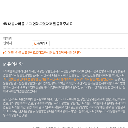
☎ 대출나라를 보고 연락드렸다고 말씀해주세요
업체명
연락처
통화하기
대출나라를 보고 연락드렸다고 하시면 보다 상담이 쉬워집니다.
※ 유의사항
계약을 체결하기 전에 자세한 내용은 상품설명서와 약관을 읽어보시기 바랍니다. 관계 법령에 따라 금융상품에
관한 중요 사항을 설명받을 권리가 있습니다. 대 출 시 귀하의 신용등급 또는 개인신용평점이 하락할 수 있습니다.
과도한 빚은 당신 에게 큰 불행을 안겨줄 수 있습니다. 중개수수료를 요구하거나 받는 것은 불법입니다.
일정 기간
분할상환금 또는 분할상환원리금이 연체될 경우, 계약만료 기한 도래전 모든 원리금을 변제해야할 의무가 발생
할 수 있습니다. 대부중개업체는 금융회사의 업무위탁을 받아 대출모집 및 소개 등의 섭외 활동을 돕습니다. 단, 실
제 계약체결의 권한은 없습니다.
금리 연20% 이내 (연체이자율 포함 20% 이내) (단, 2021. 7. 7부터 체결, 갱신, 연장되는 계 약에 한함), 취급수수료
없음, 중도상환 수수료 없음, 중개수수료 없음, 추가비용 없음. 상환기간 : 12개월 ~ 60개월 / 총 대출 비용 예시 : 100
만원을 12개월 기간 동안 최대 금 리 연20% 적용하여 원리금균등상환방법으로 이용하는 경우 총 상환금액
1,111,614원 (단, 대출상품 및 상환방법 등 대출계약 내용에 따라 달라질 수 있습니다.) 채무의 조기 상환수수료율
등 조기상환조건 없음.