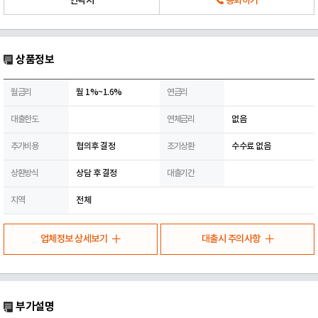
연락처
통화하기
상품정보
월금리
월 1%~1.6%
연금리
대출한도
연체금리
없음
추가비용
협의후 결정
조기상환
수수료 없음
상환방식
상담 후 결정
대출기간
지역
전체
업체정보 상세보기
대출시 주의사항
부가설명