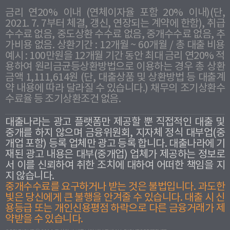
금리 연20% 이내 (연체이자율 포함 20% 이내)(단,
2021. 7. 7부터 체결, 갱신, 연장되는 계약에 한함), 취급
수수료 없음, 중도상환 수수료 없음, 중개수수료 없음, 추
가비용 없음. 상환기간 : 12개월 ~ 60개월 / 총 대출 비용
예시 : 100만원을 12개월 기간 동안 최대 금리 연20% 적
용하여 원리금균등상환방법으로 이용하는 경우 총 상환
금액 1,111,614원 (단, 대출상품 및 상환방법 등 대출계
약 내용에 따라 달라질 수 있습니다.) 채무의 조기상환수
수료율 등 조기상환조건 없음.
대출나라는 광고 플랫폼만 제공할 뿐 직접적인 대출 및
중개를 하지 않으며 금융위원회, 지자체 정식 대부업(중
개업 포함) 등록 업체만 광고 등록 합니다. 대출나라에 기
재된 광고 내용은 대부(중개업) 업체가 제공하는 정보로
서 이를 신뢰하여 취한 조치에 대하여 어떠한 책임을 지
지 않습니다.
중개수수료를 요구하거나 받는 것은 불법입니다. 과도한
빛은 당신에게 큰 불행을 안겨줄 수 있습니다. 대출 시 신
용등급 또는 개인신용평점 하락으로 다른 금융거래가 제
약받을 수 있습니다.