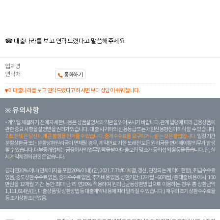
☎ 대출나라를 보고 연락드렸다고 말씀해주세요
업체명
연락처
통화하기
대출나라를 보고 연락드렸다고 하시면 보다 상담이 쉬워집니다.
※ 유의사항
계약을 체결하기 전에 자세한 내용은 상품설명서와 약관을 읽어보시기 바랍니다. 관계 법령에 따라 금융상품에
관한 중요 사항을 설명받을 권리가 있습니다. 대 출 시 귀하의 신용등급 또는 개인신용평점이 하락할 수 있습니다.
과도한 빚은 당신 에게 큰 불행을 안겨줄 수 있습니다. 중개수수료를 요구하거나 받는 것은 불법입니다.
일정 기간
분할상환금 또는 분할상환원리금이 연체될 경우, 계약만료 기한 도래전 모든 원리금을 변제해야할 의무가 발생
할 수 있습니다. 대부중개업체는 금융회사의 업무위탁을 받아 대출모집 및 소개 등의 섭외 활동을 돕습니다. 단, 실
제 계약체결의 권한은 없습니다.
금리 연20% 이내 (연체이자율 포함 20% 이내) (단, 2021. 7. 7부터 체결, 갱신, 연장되는 계 약에 한함), 취급수수료
없음, 중도상환 수수료 없음, 중개수수료 없음, 추가비용 없음. 상환기간 : 12개월 ~ 60개월 / 총 대출 비용 예시 : 100
만원을 12개월 기간 동안 최대 금 리 연20% 적용하여 원리금균등상환방법으로 이용하는 경우 총 상환금액
1,111,614원 (단, 대출상품 및 상환방법 등 대출계약 내용에 따라 달라질 수 있습니다.) 채무의 조기 상환수수료율
등 조기상환조건 없음.