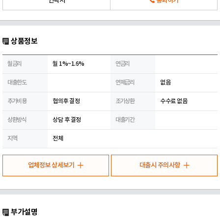
연락처
통화하기
상품정보
월금리
월 1%~1.6%
연금리
대출한도
연체금리
없음
추가비용
협의후 결정
조기상환
수수료 없음
상환방식
상담 후 결정
대출기간
지역
전체
업체정보 상세보기
대출시 주의사항
부가설명