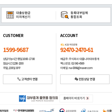
대출상환금
등록대부업체
이자계산기
통합조회
CUSTOMER
ACCOUNT
1599-9687
92470-2470-61
예금주: 주식회사 대출나라대부중개
상담가능시간: 평일
10:00 -17:00
팩스번호: 02-543-4569
점심시간: 12:30 - 13:30
이메일: na-0366@naver.com
주말, 공휴일 휴무
고객센터 연결
민원상담 연결
홈페이지 바로가기