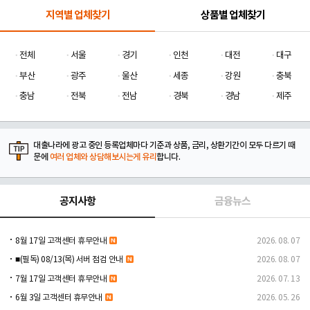
지역별 업체찾기
상품별 업체찾기
전체
서울
경기
인천
대전
대구
부산
광주
울산
세종
강원
충북
충남
전북
전남
경북
경남
제주
대출나라에 광고 중인 등록업체마다 기준과 상품, 금리, 상환기간이 모두 다르기 때
문에
여러 업체와 상담해보시는게 유리
합니다.
공지사항
금융뉴스
8월 17일 고객센터 휴무안내
2026. 08. 07
■(필독) 08/13(목) 서버 점검 안내
2026. 08. 07
7월 17일 고객센터 휴무안내
2026. 07. 13
6월 3일 고객센터 휴무안내
2026. 05. 26