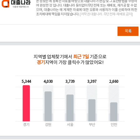
본 정보는
에 등록한 자료를 바탕으로 대출나라가 편집 및 그 표현방법을 수정하
여 완성한 것 입니다. 대출나라 동의없이무단전재 또는 재배포, 재가공 할 수 없
으며, 대출나라는
에 게재한 자료에 대한 오류와 사용자가 이를 신뢰하여 취한
조치에대해 책임을 지지않습니다.
[저작권 대출나라. 무단전재-재배포 금지]
목록
지역별 업체찾기에서
최근 7일
기준으로
경기
지역이 가장 클릭수가 많았어요!
5,344
4,030
3,739
3,397
2,660
경기
강원
서울
부산
인천