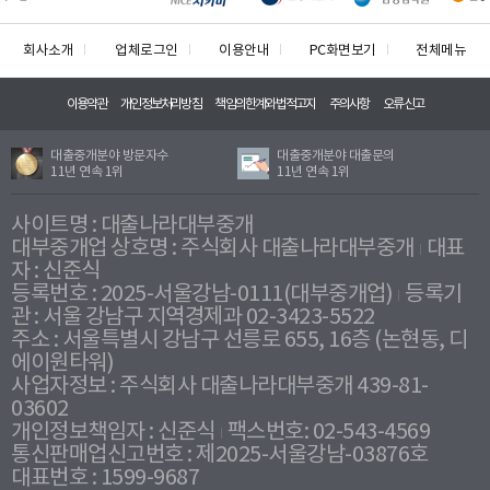
회사소개
업체로그인
이용안내
PC화면보기
전체메뉴
이용약관
개인정보처리방침
책임의한계와법적고지
주의사항
오류신고
대출중개분야 방문자수
대출중개분야 대출문의
11년 연속 1위
11년 연속 1위
사이트명 : 대출나라대부중개
대부중개업 상호명 : 주식회사 대출나라대부중개
대표
자 : 신준식
등록번호 : 2025-서울강남-0111(대부중개업)
등록기
관 : 서울 강남구 지역경제과 02-3423-5522
주소 : 서울특별시 강남구 선릉로 655, 16층 (논현동, 디
에이원타워)
사업자정보 : 주식회사 대출나라대부중개 439-81-
03602
개인정보책임자 : 신준식
팩스번호: 02-543-4569
통신판매업신고번호 : 제2025-서울강남-03876호
대표번호 : 1599-9687