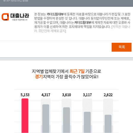
등 조기상환조건 없음.
본 정보는
카더드림대부
에 등록한 자료를 바탕으로 대출나라가 편집 및 그 표현
방법을 수정하여 완성한 것 입니다. 대출나라 동의없이무단전재 또는 재배포,
재가공 할 수 없으며, 대출나라는
카더드림대부
에 게재한 자료에 대한 오류와 사
용자가 이를 신뢰하여 취한 조치에대해 책임을 지지않습니다.
[저작권 대출나
라. 무단전재-재배포 금지]
목록
지역별 업체찾기에서
최근 7일
기준으로
경기
지역이 가장 클릭수가 많았어요!
5,153
4,317
3,610
3,117
2,622