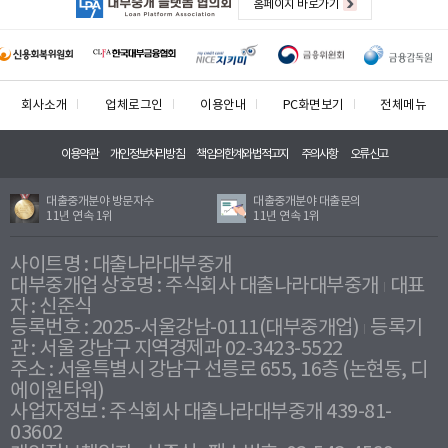
홈페이지 바로가기
회사소개
업체로그인
이용안내
PC화면보기
전체메뉴
이용약관
개인정보처리방침
책임의한계와법적고지
주의사항
오류신고
대출중개분야 방문자수
대출중개분야 대출문의
11년 연속 1위
11년 연속 1위
사이트명 : 대출나라대부중개
대부중개업 상호명 : 주식회사 대출나라대부중개
대표
자 : 신준식
등록번호 : 2025-서울강남-0111(대부중개업)
등록기
관 : 서울 강남구 지역경제과 02-3423-5522
주소 : 서울특별시 강남구 선릉로 655, 16층 (논현동, 디
에이원타워)
사업자정보 : 주식회사 대출나라대부중개 439-81-
03602