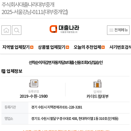
주식회사대출나라대부중개
2025-서울강남-0111(대부중개업)
전체메뉴
지역별 업체찾기
상품별 업체찾기
오늘의 추천업체
사기번호검
선착순이자감면 자동차담보대출 신용조회X 당일승인
업체정보
등록번호
업체명
2019-수원-1980
카더드림대부
등록기관
경기 수원시 지역경제과 031-228-3281
영업소
경기도 수원시 팔달구 경수대로 438, 현대하이엘 1동 310호 (인계동)