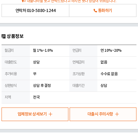
대출나라를 보고 연락드렸다고 하시면 보다 상담이 쉬워집니다.
연락처
010-5880-1244
통화하기
상품정보
월금리
월 1%~1.6%
연금리
연 10%~20%
대출한도
상담
연체금리
없음
추가비용
무
조기상환
수수료 없음
상환방식
상담 후 결정
대출기간
상담
지역
전국
업체정보 상세보기
대출시 주의사항