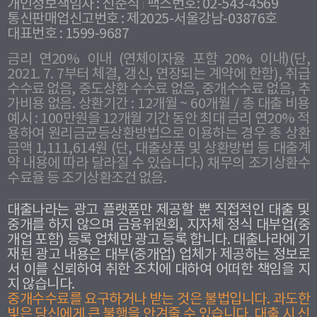
개인정보책임자 : 신준식
팩스번호: 02-543-4569
통신판매업신고번호 : 제2025-서울강남-03876호
대표번호 : 1599-9687
금리 연20% 이내 (연체이자율 포함 20% 이내)(단,
2021. 7. 7부터 체결, 갱신, 연장되는 계약에 한함), 취급
수수료 없음, 중도상환 수수료 없음, 중개수수료 없음, 추
가비용 없음. 상환기간 : 12개월 ~ 60개월 / 총 대출 비용
예시 : 100만원을 12개월 기간 동안 최대 금리 연20% 적
용하여 원리금균등상환방법으로 이용하는 경우 총 상환
금액 1,111,614원 (단, 대출상품 및 상환방법 등 대출계
약 내용에 따라 달라질 수 있습니다.) 채무의 조기상환수
수료율 등 조기상환조건 없음.
대출나라는 광고 플랫폼만 제공할 뿐 직접적인 대출 및
중개를 하지 않으며 금융위원회, 지자체 정식 대부업(중
개업 포함) 등록 업체만 광고 등록 합니다. 대출나라에 기
재된 광고 내용은 대부(중개업) 업체가 제공하는 정보로
서 이를 신뢰하여 취한 조치에 대하여 어떠한 책임을 지
지 않습니다.
중개수수료를 요구하거나 받는 것은 불법입니다. 과도한
빛은 당신에게 큰 불행을 안겨줄 수 있습니다. 대출 시 신