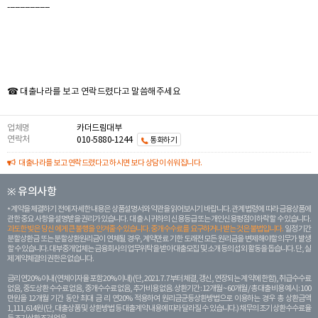
-----------------
☎ 대출나라를 보고 연락드렸다고 말씀해주세요
업체명
카더드림대부
연락처
010-5880-1244
통화하기
대출나라를 보고 연락드렸다고 하시면 보다 상담이 쉬워집니다.
※ 유의사항
계약을 체결하기 전에 자세한 내용은 상품설명서와 약관을 읽어보시기 바랍니다. 관계 법령에 따라 금융상품에
관한 중요 사항을 설명받을 권리가 있습니다. 대 출 시 귀하의 신용등급 또는 개인신용평점이 하락할 수 있습니다.
과도한 빚은 당신 에게 큰 불행을 안겨줄 수 있습니다. 중개수수료를 요구하거나 받는 것은 불법입니다.
일정 기간
분할상환금 또는 분할상환원리금이 연체될 경우, 계약만료 기한 도래전 모든 원리금을 변제해야할 의무가 발생
할 수 있습니다. 대부중개업체는 금융회사의 업무위탁을 받아 대출모집 및 소개 등의 섭외 활동을 돕습니다. 단, 실
제 계약체결의 권한은 없습니다.
금리 연20% 이내 (연체이자율 포함 20% 이내) (단, 2021. 7. 7부터 체결, 갱신, 연장되는 계 약에 한함), 취급수수료
없음, 중도상환 수수료 없음, 중개수수료 없음, 추가비용 없음. 상환기간 : 12개월 ~ 60개월 / 총 대출 비용 예시 : 100
만원을 12개월 기간 동안 최대 금 리 연20% 적용하여 원리금균등상환방법으로 이용하는 경우 총 상환금액
1,111,614원 (단, 대출상품 및 상환방법 등 대출계약 내용에 따라 달라질 수 있습니다.) 채무의 조기 상환수수료율