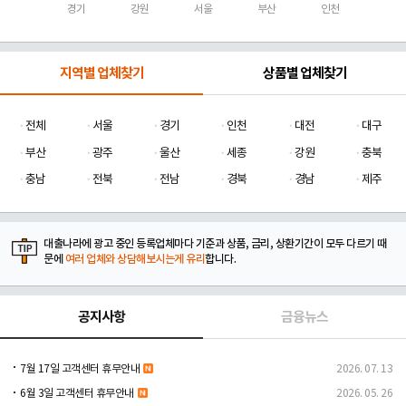
경기
강원
서울
부산
인천
지역별 업체찾기
상품별 업체찾기
전체
서울
경기
인천
대전
대구
부산
광주
울산
세종
강원
충북
충남
전북
전남
경북
경남
제주
대출나라에 광고 중인 등록업체마다 기준과 상품, 금리, 상환기간이 모두 다르기 때
문에
여러 업체와 상담해보시는게 유리
합니다.
공지사항
금융뉴스
7월 17일 고객센터 휴무안내
2026. 07. 13
6월 3일 고객센터 휴무안내
2026. 05. 26