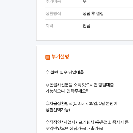
추가비용
무
상환방식
상담 후 결정
지역
전남
부가설명
♤ 월변 일수 당일대출
♤돈급하신분들 소득 있으시면 당일대출
가능하오니 연락주세요!!
♤자율상환방식(1, 3, 5, 7, 15일, 1달 본인이
상환선택가능)
♤직장인 / 사업자 / 프리랜서 /유흥업소 종사자 등
수익만있으면 상담가능! 대출가능!