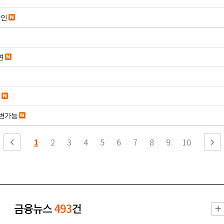
승인
면
변가능
1
2
3
4
5
6
7
8
9
10
금융뉴스
493
건