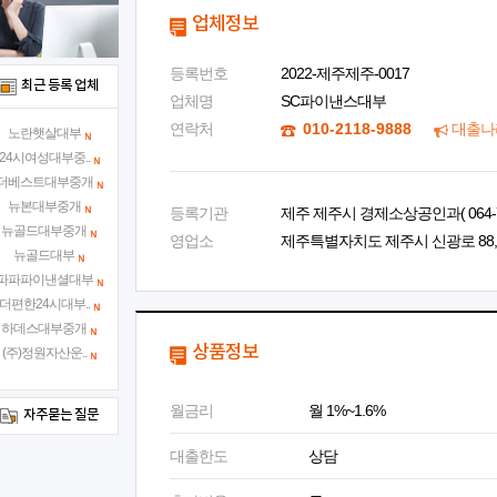
업체정보
등록번호
2022-제주제주-0017
최근 등록 업체
업체명
SC파이낸스대부
연락처
010-2118-9888
대출나
노란햇살대부
24시여성대부중..
더베스트대부중개
뉴본대부중개
등록기관
제주 제주시 경제소상공인과( 064-728
뉴골드대부중개
영업소
제주특별자치도 제주시 신광로 88, 1
뉴골드대부
파파파이낸셜대부
더편한24시대부..
하데스대부중개
상품정보
(주)정원자산운..
월금리
월 1%~1.6%
자주묻는 질문
대출한도
상담