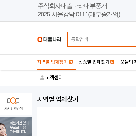
본
주식회사대출나라대부중개
문
2025-서울강남-0111(대부중개업)
바
로
가
기
지역별 업체찾기
상품별 업체찾기
오늘의 
고객센터
지역별 업체찾기
사기번호검색
회원가입 없이
무료로 이용
가능합니다.