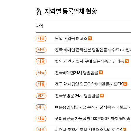
지역별 등록업체 현황
지역
당일내 입금 최고조
서울
전국 비대면 급하신분 
서울
법인 개인 사업자 우대 모든직종 상담가능
서울
전국비대면24시 당일입금
서울
전국 24시당일 입금OK 비대면 문자도OK
서울
전국무방문 24시 당일입금
경기
빠른승일 당일지급 무직자 전직종 최대한도 
대구
원리금균등 자율상환 100부터3천까지 당일
서울
사업자 무직자 주부 신용점수 낮아도 OK
서울