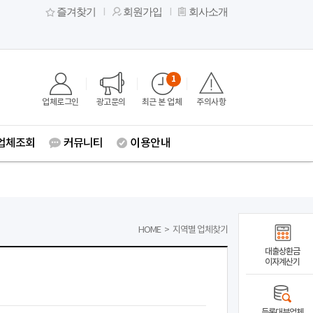
즐겨찾기
회원가입
회사소개
1
업체로그인
광고문의
최근 본 업체
주의사항
업체조회
커뮤니티
이용안내
HOME
>
지역별 업체찾기
대출상환금
이자계산기
등록대부업체