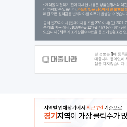
계약을 체결하기 전에 자세한 내용은 상품설명서와 약관
이 하락할 수 있습니다.
과도한 빚은 당신에게 큰 불행을 
래전 모든 원리금을 변제해야할 의무가 발생할 수 있습니다
금리 연20% 이내 (연체이자율 포함 20% 이내) (단, 2021
총 대출 비용 예시 : 100만원을 12개월 기간 동안 최대 
있습니 다.) 채무의 조기상환수수료율 등 조기상환조건 없
본 정보는
[]
에 등록
대출나라 동의없이 무
임을 지지않습니다.
지역별 업체찾기에서
최근 7일
기준으로
경기
지역
이 가장 클릭수가 