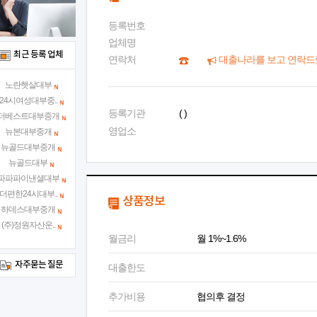
등록번호
업체명
최근 등록 업체
연락처
대출나라를 보고 연락드
노란햇살대부
24시여성대부중..
등록기관
( )
더베스트대부중개
영업소
뉴본대부중개
뉴골드대부중개
뉴골드대부
파파파이낸셜대부
더편한24시대부..
상품정보
하데스대부중개
(주)정원자산운..
월금리
월 1%~1.6%
자주묻는 질문
대출한도
추가비용
협의후 결정