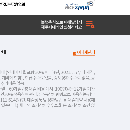
불법추심으로 피해발생시
채무자대리인 신청하세요
안내
이자계산기
내 (연체이자율 포함 20% 이내)(단, 2021. 7. 7부터 체결,
는 계약에 한함), 취급수수료 없음, 중도상환 수수료 없음, 중
 추가비용 없음.
개월 ~ 60개월 / 총 대출 비용 예시 : 100만원을 12개월 기간
리 연20% 적용하여 원리금균등상환방법으로 이용하는 경우
,111,614원 (단, 대출상품 및 상환방법 등 대출계약 내용에
수 있습니다.) 채무의 조기상환수수료율 등 조기상환조건 없