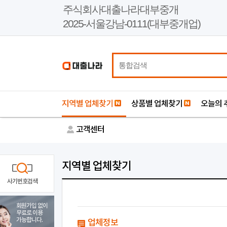
본
주식회사대출나라대부중개
문
2025-서울강남-0111(대부중개업)
바
로
가
기
지역별 업체찾기
상품별 업체찾기
오늘의 
고객센터
지역별 업체찾기
사기번호검색
회원가입 없이
무료로 이용
가능합니다.
업체정보