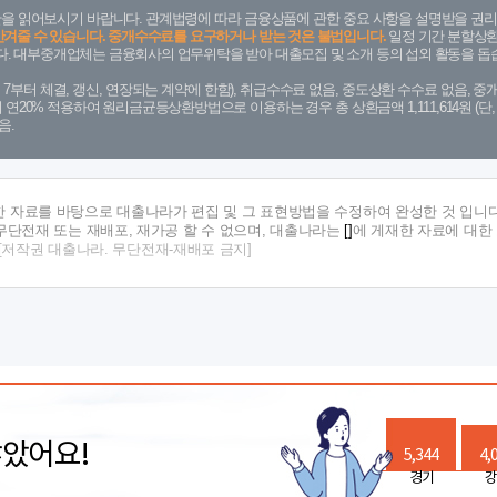
을 읽어보시기 바랍니다. 관계법령에 따라 금융상품에 관한 중요 사항을 설명받을 권리
안겨줄 수 있습니다. 중개수수료를 요구하거나 받는 것은 불법입니다.
일정 기간 분할상환
. 대부중개업체는 금융회사의 업무위탁을 받아 대출모집 및 소개 등의 섭외 활동을 돕습
. 7. 7부터 체결, 갱신, 연장되는 계약에 한함), 취급수수료 없음, 중도상환 수수료 없음, 중개
금리 연20% 적용하여 원리금균등상환방법으로 이용하는 경우 총 상환금액 1,111,614원 
음.
한 자료를 바탕으로 대출나라가 편집 및 그 표현방법을 수정하여 완성한 것 입니다
단전재 또는 재배포, 재가공 할 수 없으며, 대출나라는
[]
에 게재한 자료에 대한
[저작권 대출나라. 무단전재-재배포 금지]
많았어요!
5,344
4,
경기
강