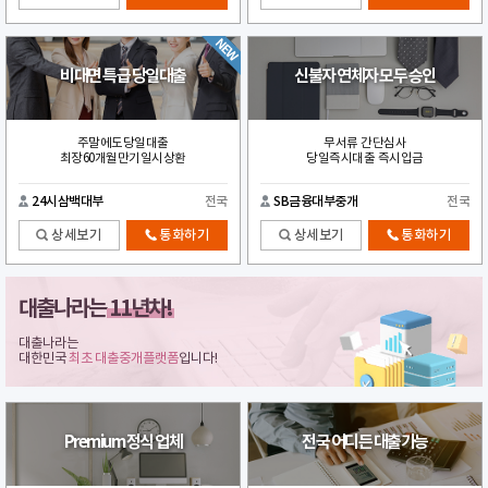
비대면 특급 당일대출
신불자 연체자 모두 승인
주말에도당일대출
무서류 간단심사
최장60개월만기일시상환
당일즉시대출 즉시입금
24시삼백대부
전국
SB금융대부중개
전국
상세보기
통화하기
상세보기
통화하기
대출나라는
11년차!
대출나라는
대한민국
최초 대출중개플랫폼
입니다!
Premium 정식 업체
전국 어디든 대출가능