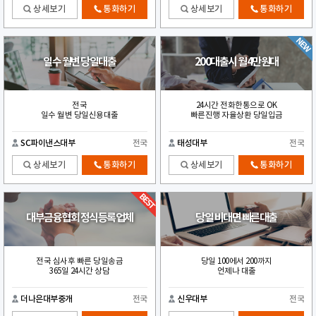
상세보기
통화하기
상세보기
통화하기
일수 월변 당일대출
200대출시 월4만원대
전국
24시간 전화한통으로 OK
일수 월변 당일신용대출
빠른진행 자율상환 당일입금
SC파이낸스대부
전국
태성대부
전국
상세보기
통화하기
상세보기
통화하기
대부금융협회 정식등록업체
당일 비대면 빠른대출
전국 심사후 빠른 당일송금
당일 100에서 200까지
365일 24시간 상담
언제나 대출
더나은대부중개
전국
신우대부
전국