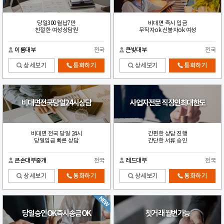
당일300 월납7만
비대면 즉시 입금
친절한 여성상담원
무직자ok 신불자ok 여성
이룸대부
전국
큰빛대부
전국
상세보기
통화하기
상세보기
통화하기
비대면전국당일24시상담
사업자전문 직장인최대한도
비대면 전국 당일 24시
간편한 상담 진행
당일입금 빠른 상담
간단한 서류 승인
큰손대부중개
전국
레드대부
전국
상세보기
통화하기
상세보기
통화하기
당일승인OK즉시송금OK
첫거래 월변가능