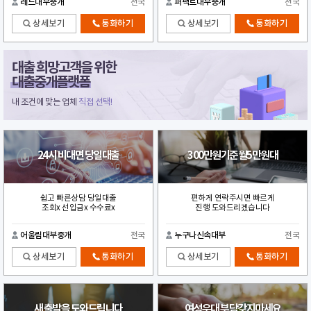
레드대부중개
전국
퍼팩트대부중개
전국
상세보기
통화하기
상세보기
통화하기
대출 희망고객을 위한
대출중개플랫폼
내 조건에 맞는 업체
직접 선택!
24시 비대면 당일대출
300만원기준월5만원대
쉽고 빠른상담 당일대출
편하게 연락주시면 빠르게
조회x 선입금x 수수료x
진행 도와드리겠습니다
어울림대부중개
전국
누구나신속대부
전국
상세보기
통화하기
상세보기
통화하기
새 출발을 도와드립니다
여성우대 부담갖지마세요