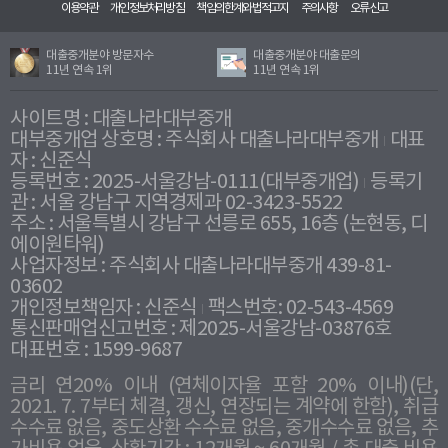
이용약관
개인정보처리방침
책임의한계와법적고지
주의사항
오류신고
대출중개분야 방문자수
대출중개분야 대출문의
11년 연속 1위
11년 연속 1위
사이트명 : 대출나라대부중개
대부중개업 상호명 : 주식회사 대출나라대부중개
대표
자 : 신준식
등록번호 : 2025-서울강남-0111(대부중개업)
등록기
관 : 서울 강남구 지역경제과 02-3423-5522
주소 : 서울특별시 강남구 선릉로 655, 16층 (논현동, 디
에이원타워)
사업자정보 : 주식회사 대출나라대부중개 439-81-
03602
개인정보책임자 : 신준식
팩스번호: 02-543-4569
통신판매업신고번호 : 제2025-서울강남-03876호
대표번호 : 1599-9687
금리 연20% 이내 (연체이자율 포함 20% 이내)(단,
2021. 7. 7부터 체결, 갱신, 연장되는 계약에 한함), 취급
수수료 없음, 중도상환 수수료 없음, 중개수수료 없음, 추