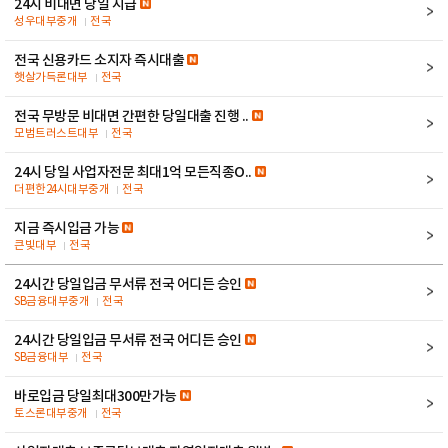
24시 비대면 당일 지급
성우대부중개
전국
전국 신용카드 소지자 즉시대출
햇살가득론대부
전국
전국 무방문 비대면 간편한 당일대출 진행 ..
모범트러스트대부
전국
24시 당일 사업자전문 최대1억 모든직종O..
더편한24시대부중개
전국
지금 즉시입금 가능
큰빛대부
전국
24시간 당일입금 무서류 전국 어디든 승인
SB금융대부중개
전국
24시간 당일입금 무서류 전국 어디든 승인
SB금융대부
전국
바로입금 당일최대300만가능
토스론대부중개
전국