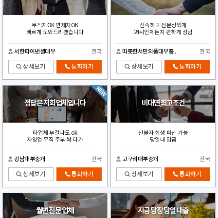
무직자OK 연체자OK
신속하고 전문성있게
빠르게 도와드리겠습니다
24시언제든지 편하게 상담
서한파이낸셜대부
전국
따뜻한서민의품대부중..
전국
상세보기
통화하기
상세보기
통화하기
정답은 저희업체입니다
비대면 최고조건
타업체 부결나도 ok
신불자 회생 파산 가능
자영업 무직 주부 싹 다가
당일내 입금
강남대부중개
전국
고구려대부중개
전국
상세보기
통화하기
상세보기
통화하기
월변 전문 업체
지금 당장 당일 대출