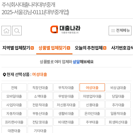
주식회사대출나라대부중개
2025-서울강남-0111(대부중개업)
전체메뉴
지역별 업체찾기
상품별 업체찾기
오늘의 추천업체
사기번호검
상품별로 여러 업체와
상담
해보세요
현재 선택상품 :
여성대출
전체
직장인대출
무직자대출
여성대출
비상금대출
모바일대출
소액대출
무방문대출
자영업자대출
당일대출
사업자대출
전문직대출
저신용자대출
신용대출
추가대출
자동차대출
부동산대출
생활비대출
온라인대출
일용직대출
프리랜서대출
전당포대출
비대면대출
주부대출
회생파산대출
대환대출
기타대출