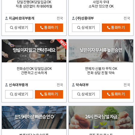
당일진행OK당일입금OK
사업자 우대
직종 상관없이 최대60개월
소득만 있으면 OK
지금바로대부중개
전국
(주)성용대부
전국
상세보기
통화하기
상세보기
통화하기
망설이지 말고 연락주세요
낮은이자 무서류 높은승인
전화승인OK 당일입금OK
연체자 신불자 무직 OK
간편하고 신속하게
전화 상담 친절 약속
신속대부중개
전국
약속대부
전국
상세보기
통화하기
상세보기
통화하기
만19세이상 빠른승인 O
24시 전국 당일 자금