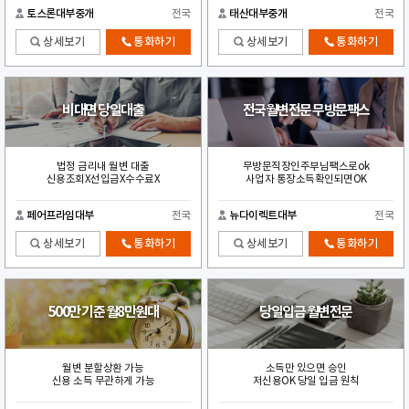
토스론대부중개
전국
태산대부중개
전국
상세보기
통화하기
상세보기
통화하기
비대면 당일대출
전국월변전문 무방문팩스
법정 금리내 월변 대출
무방문직장인주부님팩스로ok
신용조회X선입금X수수료X
사업자 통장소득확인되면OK
페어프라임대부
전국
뉴다이렉트대부
전국
상세보기
통화하기
상세보기
통화하기
500만 기준 월8만원대
당일입금 월변전문
월변 분할상환 가능
소득만 있으면 승인
신용 소득 무관하게 가능
저신용OK 당일 입금 원칙