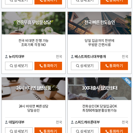
상세보기
통화하기
상세보기
통화하기
연중무휴 무방문 상담
전국 빠른 한도승인
전국 비대면 진행 가능
당일 입금까지 한번에
조회기록 걱정 NO
무방문 간편서류
뉴리치대부
전국
베스트파트너대부중개
전국
상세보기
통화하기
상세보기
통화하기
24시 비대면 월변상품
300대출시 월5만원대
24시 비대면 빠른상담
전화승인OK 당일입금OK
당일승인
최장60개월분활상환가능
데일리대부
전국
스피드캐쉬론대부
전국
상세보기
통화하기
상세보기
통화하기