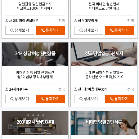
당일진행 당일입금까지
전국 비대면 월변업체
최고한도1000만 최저이자
최대한도로 당일 지급
새희망파이낸셜대부
전국
성우대부중개
전국
상세보기
통화하기
상세보기
통화하기
24시상담 여성 월변상품
전국 당일입금 5천까지
비대면 진행 당일 진행조건
비대면 급하신분 당일입금
월1회납부 정식대부업체
급하신분 수수료X선이자X
24시NH대부
전국
전국한마음대부중개
전국
상세보기
통화하기
상세보기
통화하기
200대출시 월4만원대
비대면 당일 간단서류