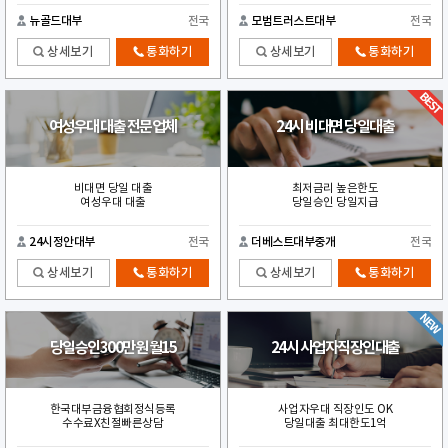
뉴골드대부
전국
모범트러스트대부
전국
상세보기
통화하기
상세보기
통화하기
여성우대 대출 전문업체
24시 비대면 당일대출
비대면 당일 대출
최저금리 높은한도
여성우대 대출
당일승인 당일지급
24시정안대부
전국
더베스트대부중개
전국
상세보기
통화하기
상세보기
통화하기
당일승인300만원 월15
24시 사업자직장인대출
한국대부금융협회정식등록
사업자우대 직장인도 OK
수수료X친절빠른상담
당일대출 최대한도1억