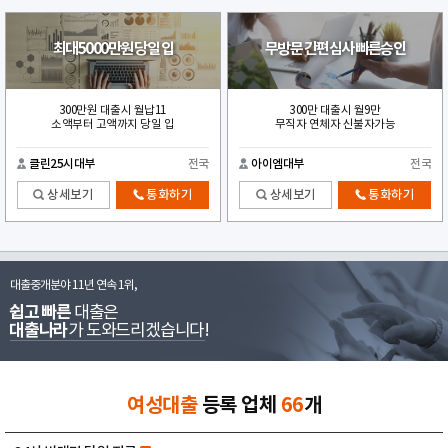
최대5000만원 당일 입
무방문 간편심사 빠른승인
300만원 대출시 월납11
300만 대출시 월9만
소액부터 고액까지 당일 입
무직자 연체자 신불자가능
클린25시대부
전국
아이엠대부
전국
상세보기
통화하기
상세보기
통화하기
대출중개분야 11년 연속 1위,
쉽고 빠른
대출은
대출나라
가 도와드리겠습니다!
여성대출
등록 업체
66
개