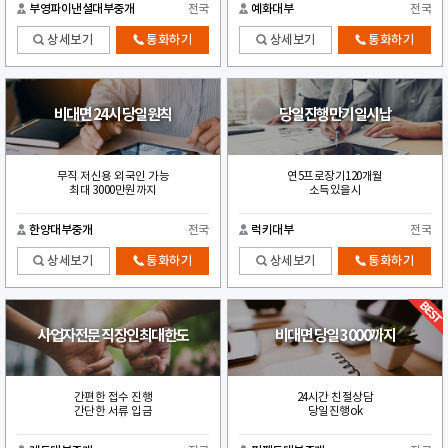
부영파이낸셜대부중개
전국
예화대부
전국
상세보기
통화하기
상세보기
통화하기
비대면 24시 당일원칙
당일진행만기일시납
무직 저신용 외국인 가능
연5프로장기120개월
최대 3000만원까지
소득있을시
한양대부중개
전국
럭키대부
전국
상세보기
통화하기
상세보기
통화하기
사업자전문 직장인최대한도
비대면 당일 3000까지
간편한 접수 진행
24시간 친절상담
간단한 서류 입금
당일진행ok