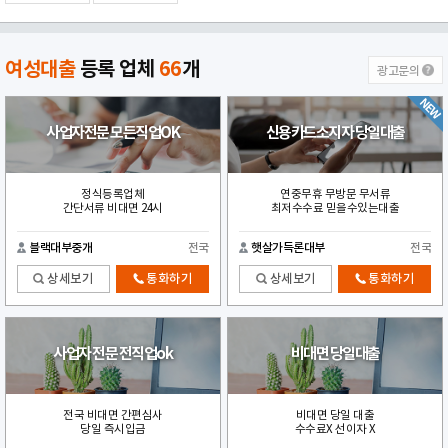
여성대출
등록 업체
66
개
광고문의
사업자전문 모든직업OK
신용카드소지자 당일대출
정식등록업체
연중무휴 무방문 무서류
간단서류 비대면 24시
최저수수료 믿을수있는대출
블랙대부중개
전국
햇살가득론대부
전국
상세보기
통화하기
상세보기
통화하기
사업자 전문 전직업ok
비대면 당일대출
전국 비대면 간편심사
비대면 당일 대출
당일 즉시입금
수수료X 선이자 X