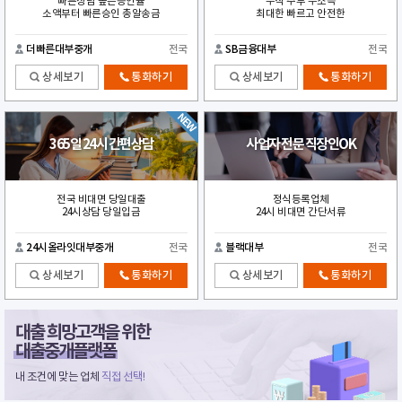
빠른상담 높은승인률
무직 주부 무소득
소액부터 빠른승인 총알송금
최대한 빠르고 안전한
더빠른대부중개
전국
SB금융대부
전국
상세보기
통화하기
상세보기
통화하기
365일 24시 간편상담
사업자 전문 직장인OK
전국 비대면 당일대출
정식등록업체
24시상담 당일입금
24시 비대면 간단서류
24시올라잇대부중개
전국
블랙대부
전국
상세보기
통화하기
상세보기
통화하기
대출 희망고객을 위한
대출중개플랫폼
내 조건에 맞는 업체
직접 선택!