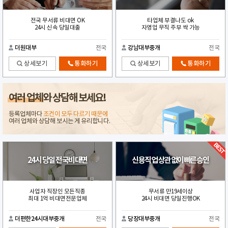
전국 무서류 비대면 OK
타업체 부결나도 ok
24시 신속 당일대출
자영업 무직 주부 싹 가능
더원대부
전국
강남대부중개
전국
상세보기
통화하기
상세보기
통화하기
여러 업체
와 상담해 보세요!
등록업체마다
조건이 모두 다르기 때문에
여러 업체와 상담해 보시는 게 유리합니다.
24시 당일 전국비대면
신용직업 상관없이빠른승인
사업자 직장인 모든직종
무서류 만19세이상
최대 1억 비대면전문업체
24시 비대면 당일진행OK
더편한24시대부중개
전국
당장대부중개
전국