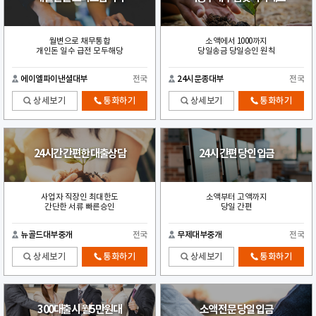
월변으로 채무통합
소액에서 1000까지
개인돈 일수 급전 모두해당
당일송금 당일승인 원칙
에이엘파이낸셜대부
전국
24시문종대부
전국
상세보기
통화하기
상세보기
통화하기
24시간 간편한 대출상담
24시 간편 당인 입금
사업자 직장인 최대한도
소액부터 고액까지
간단한 서류 빠른승인
당일 간편
뉴골드대부중개
전국
무제대부중개
전국
상세보기
통화하기
상세보기
통화하기
300대출시 월5만원대
소액 전문 당일 입금