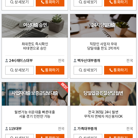
상세보기
통화하기
상세보기
통화하기
여성대출 승인
24시 당일대출
최대한도 즉시확인
직장인 사업자 우대
비대면으로 승인
당일대출 한도 1억까지
24시레이스대부
전국
백두산대부중개
전국
상세보기
통화하기
상세보기
통화하기
사업자대출 보증금담보대출
당일입금 친절상담 월변
월변가능 쉬운대출 빠른대출
전국 365일 24시 월변
서울 경기 인천만 가능
무직자 연체자 저신용자OK
119대부
전국
가족대부중개
전국