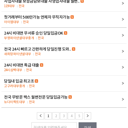
사업자대출 보증금담보대출 자영업자대출 월변..
119대부
전국
첫거래부터 500만가능 연체자 무직자가능
아이엠대부
전국
24시 비대면 무서류 승인 당일입금OK
부영파이낸셜대부중개
전국
전국 24시 빠르고 간편하게 당일진행 도와..
새희망파이낸셜대부
전국
24시 비대면 특급 대출
24시삼백대부
전국
당일내 입금 최고조
고구려대부중개
전국
전국 무방문 팩스 월변전문 당일입금가능
뉴다이렉트대부
전국
1
2
3
4
5
검색