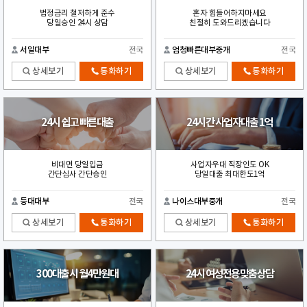
법정금리 철저하게 준수
혼자 힘들어하지마세요
당일승인 24시 상담
친절히 도와드리겠습니다
서일대부
전국
엄청빠른대부중개
전국
상세보기
통화하기
상세보기
통화하기
24시 쉽고 빠른대출
24시간 사업자대출 1억
비대면 당일입금
사업자우대 직장인도 OK
간단심사 간단승인
당일대출 최대한도1억
등대대부
전국
나이스대부중개
전국
상세보기
통화하기
상세보기
통화하기
300대출시 월4만원대
24시 여성전용맞춤상담