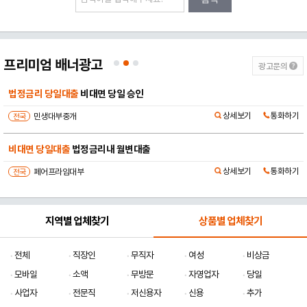
프리미엄 배너광고
광고문의
법정금리 당일대출
비대면 당일 승인
상세보기
통화하기
전국
민생대부중개
비대면 당일대출
법정금리내 월변대출
상세보기
통화하기
전국
페어프라임대부
지역별 업체찾기
상품별 업체찾기
전체
직장인
무직자
여성
비상금
모바일
소액
무방문
자영업자
당일
사업자
전문직
저신용자
신용
추가