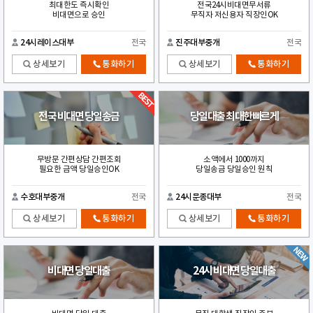
최대한도 즉시확인
전국24시비대면무서류
비대면으로 승인
무직자 저신용자 직장인OK
24시레이스대부
전국
진주대부중개
전국
상세보기
통화하기
상세보기
통화하기
전국 비대면 당일송금
당일대출 최대한빠르게
무방문 간편상담 간편조회
소액에서 1000까지
필요한 금액 당일승인OK
당일송금 당일승인 원칙
수호대부중개
전국
24시문종대부
전국
상세보기
통화하기
상세보기
통화하기
비대면 당일대출
24시 비대면 당일대출