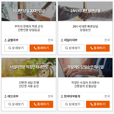
비대면 당일 200만입금
24시 비대면 월변상품
무직자 연체자 학생 군인
24시 비대면 빠른상담
간편인증 당일입금
당일승인
금별대부
전국
데일리대부
전국
상세보기
통화하기
상세보기
통화하기
사업자전문 직장인최대한도
주말에도 당일승인 즉시입
간편한 상담 진행
직장인 사업자 프리랜서
간단한 서류 승인
간편문의 친절상담
레드대부
전국
현무대부중개
전국
상세보기
통화하기
상세보기
통화하기