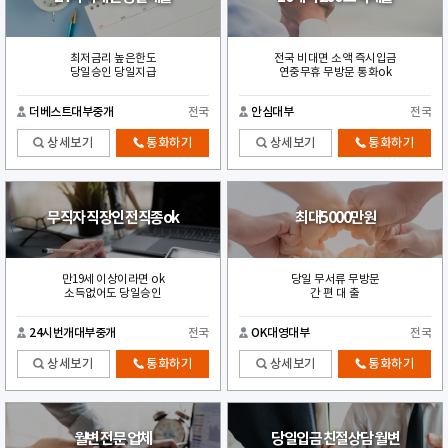
최저금리 높은한도
전국 비대면 소액 즉시입금
당일승인 당일지급
연중무휴 무방문 통화ok
더베스트대부중개
전국
안심대부
전국
상세보기
통화하기
상세보기
통화하기
무직자 직장인 전직종ok
최대5000만원
만19세 이상이라면 ok
당일 무서류 무방문
소득없어도 당일승인
간 편 대 출
24시번개대부중개
전국
OK대영대부
전국
상세보기
통화하기
상세보기
통화하기
월변 전문 업체
당일입금 친절상담 월변