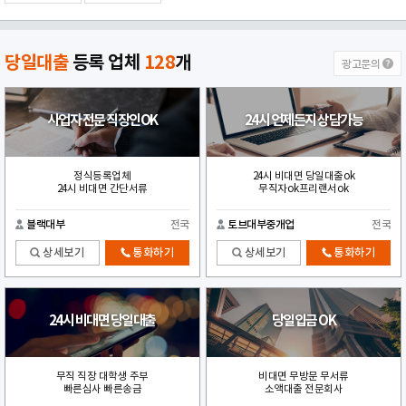
당일대출
등록 업체
128
개
광고문의
사업자 전문 직장인OK
24시 언제든지 상담가능
정식등록업체
24시 비대면 당일대출ok
24시 비대면 간단서류
무직자ok프리랜서ok
블랙대부
전국
토브대부중개업
전국
상세보기
통화하기
상세보기
통화하기
24시 비대면 당일대출
당일입금 OK
무직 직장 대학생 주부
비대면 무방문 무서류
빠른심사 빠른송금
소액대출 전문회사