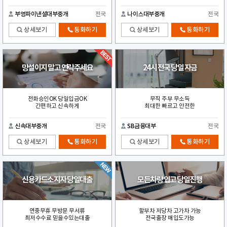
부영파이낸셜대부중개
전국
나이스대부중개
전국
상세보기
통화하기
상세보기
통화하기
망설이지 말고 연락주세요
24시 전국 당일 자금
전화승인OK 당일입금OK
무직 주부 무소득
간편하고 신속하게
최대한 빠르고 안전한
신속대부중개
전국
SB금융대부
전국
상세보기
통화하기
상세보기
통화하기
신용카드소지자 당일대출
모든차량 입고 당일진행
연중무휴 무방문 무서류
할부차 저당차 고가차 가능
최저수수료 믿을수있는대출
전국출장 매입도가능