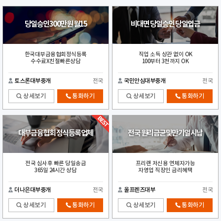
당일승인300만원 월15
비대면 당일승인 당일입금
한국대부금융협회정식등록
직업 소득 상관 없이 OK
수수료X친절빠른상담
100부터 3천까지 OK
토스론대부중개
전국
국민안심대부중개
전국
상세보기
통화하기
상세보기
통화하기
대부금융협회 정식등록업체
전국 원리금균및만기일시납
전국 심사후 빠른 당일송금
프리랜 저신용 연체자가능
365일 24시간 상담
자영업 직장인 금리혜택
더나은대부중개
전국
올프렌즈대부
전국
상세보기
통화하기
상세보기
통화하기