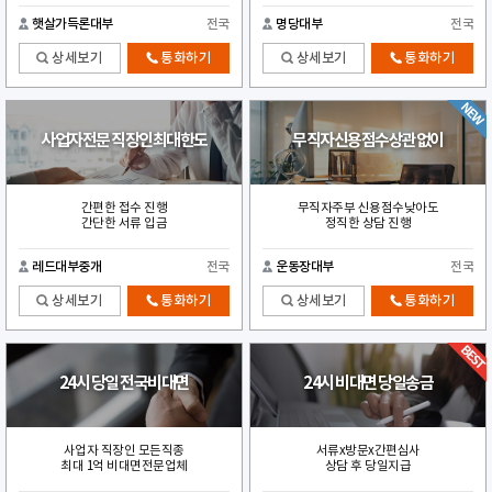
햇살가득론대부
전국
명당대부
전국
상세보기
통화하기
상세보기
통화하기
사업자전문 직장인최대한도
무직자신용점수상관없이
간편한 접수 진행
무직자주부 신용점수낮아도
간단한 서류 입금
정직한 상담 진행
레드대부중개
전국
운동장대부
전국
상세보기
통화하기
상세보기
통화하기
24시 당일 전국비대면
24시 비대면 당일송금
사업자 직장인 모든직종
서류x방문x간편심사
최대 1억 비대면전문업체
상담 후 당일지급