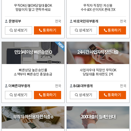
무직OK신불OK당일대출OK
무직자 직장인 저신용
망설이지 말고 연락주세요
수수료X 선이자X 폰테크X
운명대부
전국
바로국민대부중개
전국
상세보기
통화하기
상세보기
통화하기
만19세이상 빠른승인 O
24시간 사업자직장인대출
빠른상담 높은승인률
사업자우대 직장인 무직OK
소액부터 빠른승인 총알송금
당일대출 최대한도 1억
더빠른대부중개
전국
BGB대부중개
전국
상세보기
통화하기
상세보기
통화하기
무직자 저신용자 전직종o
200대출시 월4만원대