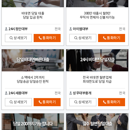
비대면 당일 대출
300만 대출시 월9만
당일 입금 원칙
무직자 연체자 신불자가능
24시정안대부
전국
아이엠대부
전국
상세보기
통화하기
상세보기
통화하기
당일비대면빠른대출
24시 비대면 당일지급
소액에서 1억까지
전국 비대면 월변업체
당일송금 당일승인 원칙
최대한도로 당일 지급
24시세종대부
전국
성우대부중개
전국
상세보기
통화하기
상세보기
통화하기
당일 200까지가능합니다
일수 월변 당일대출