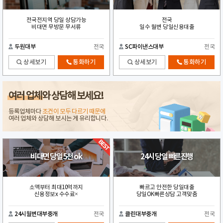
전국전지역 당일 상담가능
전국
비대면 무방문 무서류
일수 월변 당일신용대출
두원대부
전국
SC파이낸스대부
전국
상세보기
통화하기
상세보기
통화하기
여러 업체
와 상담해 보세요!
등록업체마다
조건이 모두 다르기 때문에
여러 업체와 상담해 보시는 게 유리합니다.
비대면 당일 5천 ok
24시 당일 빠른진행
소액부터 최대10억까지
빠르고 안전한 당일대출
신용정보x 수수료×
당일OK빠른상담 고객맞춤
24시월변대부중개
전국
클린대부중개
전국