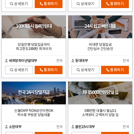
상세보기
통화하기
상세보기
통화하기
300대출시 월4만원대
24시 쉽고 빠른대출
당일진행 당일입금까지
비대면 당일입금
최고한도1000만 최저이자
간단심사 간단승인
새희망파이낸셜대부
전국
등대대부
전국
상세보기
통화하기
상세보기
통화하기
전국 24시 당일지급
최대5000만원 당일 입
신불OK무직OK성인이면OK
300만원 대출시 월납11
무서류 무방문 당일대출
소액부터 고액까지 당일 입
소원대부
전국
클린25시대부
전국