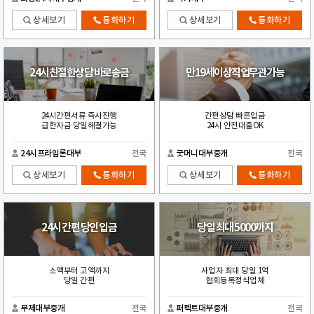
상세보기
통화하기
상세보기
통화하기
24시친절한상담 바로송금
만19세이상직업무관가능
24시간편서류 즉시진행
간편상담 빠른입금
급한자금 당일해결가능
24시 안전대출OK
24시프라임론대부
전국
굿머니대부중개
전국
상세보기
통화하기
상세보기
통화하기
24시 간편 당인 입금
당일 최대 5000까지
소액부터 고액까지
사업자 최대 당일 1억
당일 간편
협회등록정식업체
무제대부중개
전국
퍼펙트대부중개
전국