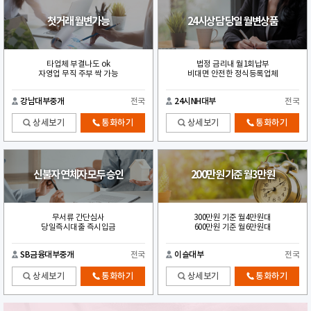
첫거래 월변가능
24시상담 당일 월변상품
타업체 부결나도 ok
법정 금리내 월1회납부
자영업 무직 주부 싹 가능
비대면 안전한 정식등록업체
강남대부중개
전국
24시NH대부
전국
상세보기
통화하기
상세보기
통화하기
신불자 연체자 모두 승인
200만원 기준 월3만원
무서류 간단심사
300만원 기준 월4만원대
당일즉시대출 즉시입금
600만원 기준 월6만원대
SB금융대부중개
전국
이슬대부
전국
상세보기
통화하기
상세보기
통화하기