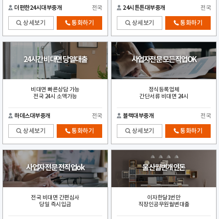
더편한24시대부중개
전국
24시튼튼대부중개
전국
상세보기
통화하기
상세보기
통화하기
24시간 비대면 당일대출
사업자전문 모든직업OK
비대면 빠른상담 가능
정식등록업체
전국 24시 소액가능
간단서류 비대면 24시
하데스대부중개
전국
블랙대부중개
전국
상세보기
통화하기
상세보기
통화하기
사업자 전문 전직업ok
울산월변개인돈
전국 비대면 간편심사
이자한달1번만
당일 즉시입금
직장인공무원월변대출