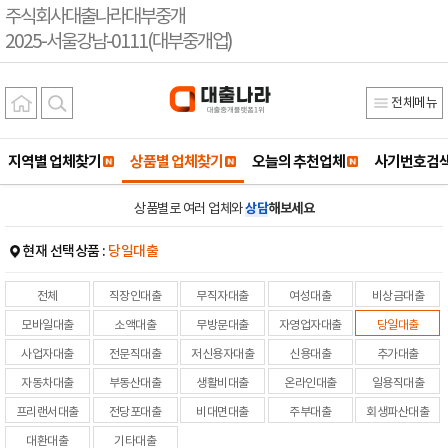
주식회사대출나라대부중개
2025-서울강남-0111(대부중개업)
전체메뉴
지역별 업체찾기
상품별 업체찾기
오늘의 추천업체
사기번호검
상품별로 여러 업체와
상담
해보세요
현재 선택상품 :
당일대출
전체
직장인대출
무직자대출
여성대출
비상금대출
모바일대출
소액대출
무방문대출
자영업자대출
당일대출
사업자대출
전문직대출
저신용자대출
신용대출
추가대출
자동차대출
부동산대출
생활비대출
온라인대출
일용직대출
프리랜서대출
전당포대출
비대면대출
주부대출
회생파산대출
대환대출
기타대출