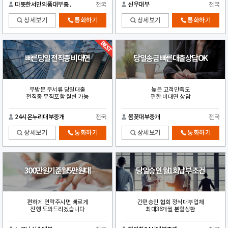
따뜻한서민의품대부중..
전국
신우대부
전국
상세보기
통화하기
상세보기
통화하기
빠른당일 전직종 비대면
당일송금 빠른대출상담OK
무방문 무서류 당일대출
높은 고객만족도
전직종 무직포함 월변 가능
편한 비대면 상담
24시온누리대부중개
전국
봄꽃대부중개
전국
상세보기
통화하기
상세보기
통화하기
300만원기준월5만원대
당일승인 월1회납부 조건
편하게 연락주시면 빠르게
간편승인 협회 정식대부업체
진행 도와드리겠습니다
최대36개월 분할상환