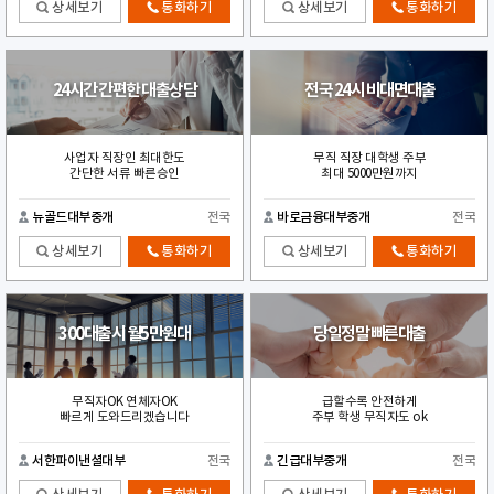
상세보기
통화하기
상세보기
통화하기
24시간 간편한 대출상담
전국 24시 비대면대출
사업자 직장인 최대한도
무직 직장 대학생 주부
간단한 서류 빠른승인
최대 5000만원까지
뉴골드대부중개
전국
바로금융대부중개
전국
상세보기
통화하기
상세보기
통화하기
300대출시 월5만원대
당일정말 빠른대출
무직자OK 연체자OK
급할수록 안전하게
빠르게 도와드리겠습니다
주부 학생 무직자도 ok
서한파이낸셜대부
전국
긴급대부중개
전국