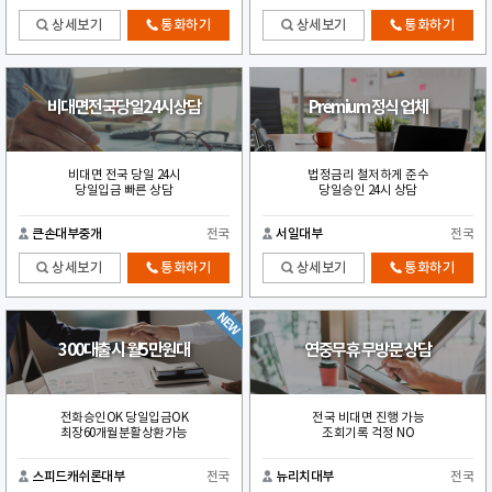
상세보기
통화하기
상세보기
통화하기
비대면전국당일24시상담
Premium 정식 업체
비대면 전국 당일 24시
법정금리 철저하게 준수
당일입금 빠른 상담
당일승인 24시 상담
큰손대부중개
전국
서일대부
전국
상세보기
통화하기
상세보기
통화하기
300대출시 월5만원대
연중무휴 무방문 상담
전화승인OK 당일입금OK
전국 비대면 진행 가능
최장60개월분활상환가능
조회기록 걱정 NO
스피드캐쉬론대부
전국
뉴리치대부
전국