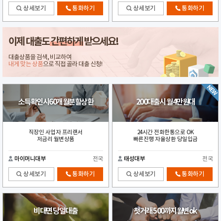
상세보기
통화하기
상세보기
통화하기
이제 대출도
간편하게
받으세요!
대출상품을 검색, 비교하여
내게 맞는 상품
으로 직접 골라 대출 신청!
소득확인시60개월분할상환
200대출시 월4만원대
직장인 사업자 프리랜서
24시간 전화한통으로 OK
저금리 월변상품
빠른진행 자율상환 당일입금
마이머니대부
전국
태성대부
전국
상세보기
통화하기
상세보기
통화하기
비대면 당일대출
첫거래 500까지월변ok