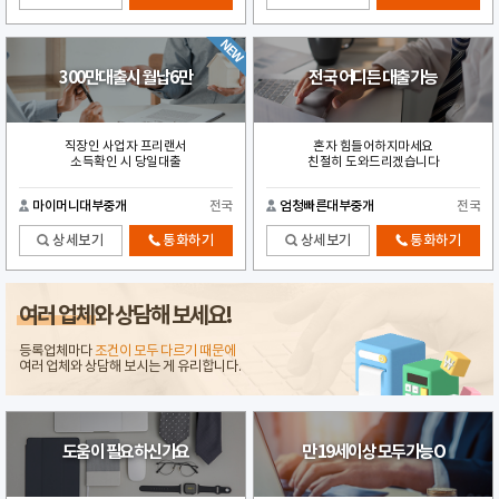
300만대출시 월납6만
전국 어디든 대출가능
직장인 사업자 프리랜서
혼자 힘들어하지마세요
소득확인 시 당일대출
친절히 도와드리겠습니다
마이머니대부중개
전국
엄청빠른대부중개
전국
상세보기
통화하기
상세보기
통화하기
여러 업체
와 상담해 보세요!
등록업체마다
조건이 모두 다르기 때문에
여러 업체와 상담해 보시는 게 유리합니다.
도움이 필요하신가요
만 19세이상 모두가능O