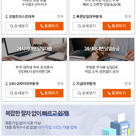
비대면 당일 대출
무직 대학생 직장인 주부
수수료X 선이자 X
빠르고 간편한 당일송금OK
모범트러스트대부
전국
빠른당일대부중개
전국
상세보기
통화하기
상세보기
통화하기
24시 비대면 당일대출
24시비대면 당일송금
무직 대학생 주부 프리랜서
무방문 무서류 당일OK
만19세 이상이라면 OK
직업 소득 상관없이 승인
24시오케이대부중개
전국
지금대부중개
전국
상세보기
통화하기
상세보기
통화하기
복잡한 절차 없이
빠르고 쉽게!
회원가입 없이 이용 가능!
대출 중개수수료 없음!
내가 직접 고르는 대출 업체