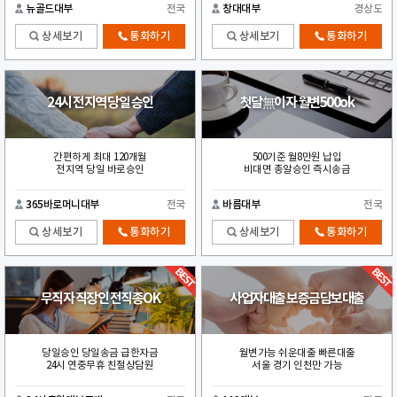
뉴골드대부
전국
창대대부
경상도
상세보기
통화하기
상세보기
통화하기
24시 전지역 당일 승인
첫달無이자 월변500ok
간편하게 최대 120개월
500기준 월8만원 납입
전지역 당일 바로승인
비대면 총알승인 즉시송금
365바로머니대부
전국
바름대부
전국
상세보기
통화하기
상세보기
통화하기
무직자 직장인 전직종OK
사업자대출 보증금담보대출
당일승인 당일송금 급한자금
월변가능 쉬운대출 빠른대출
24시 연중무휴 친절상담원
서울 경기 인천만 가능