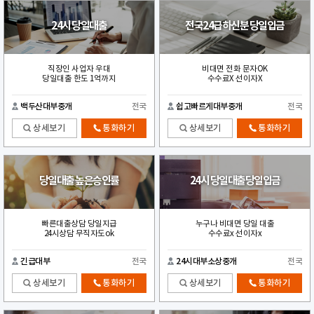
24시 당일대출
전국24급하신분 당일입금
직장인 사업자 우대
비대면 전화 문자OK
당일대출 한도 1억까지
수수료X 선이자X
백두산대부중개
전국
쉽고빠르게대부중개
전국
상세보기
통화하기
상세보기
통화하기
당일대출 높은승인률
24시 당일대출당일입금
빠른대출상담 당일지급
누구나 비대면 당일 대출
24시상담 무직자도ok
수수료x 선이자x
긴급대부
전국
24시대부소상중개
전국
상세보기
통화하기
상세보기
통화하기