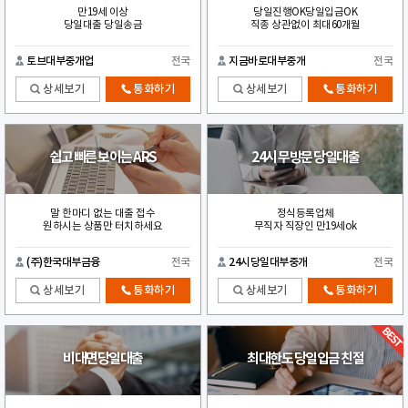
만19세 이상
당일진행OK당일입금OK
당일대출 당일송금
직종 상관없이 최대60개월
토브대부중개업
전국
지금바로대부중개
전국
상세보기
통화하기
상세보기
통화하기
쉽고 빠른 보이는 ARS
24시 무방문 당일대출
말 한마디 없는 대출 접수
정식등록업체
원하시는 상품만 터치하세요
무직자 직장인 만19세ok
(주)한국대부금융
전국
24시당일대부중개
전국
상세보기
통화하기
상세보기
통화하기
비대면당일대출
최대한도 당일입금 친절