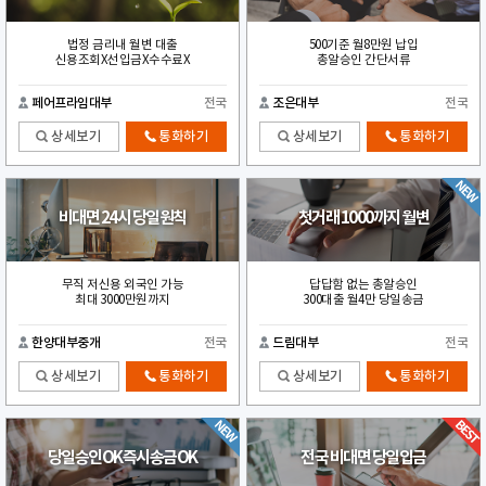
법정 금리내 월변 대출
500기준 월8만원 납입
신용조회X선입금X수수료X
총알승인 간단서류
페어프라임대부
전국
조은대부
전국
상세보기
통화하기
상세보기
통화하기
비대면 24시 당일원칙
첫거래 1000까지 월변
무직 저신용 외국인 가능
답답함 없는 총알승인
최대 3000만원까지
300대출 월4만 당일송금
한양대부중개
전국
드림대부
전국
상세보기
통화하기
상세보기
통화하기
당일승인OK즉시송금OK
전국 비대면 당일입금