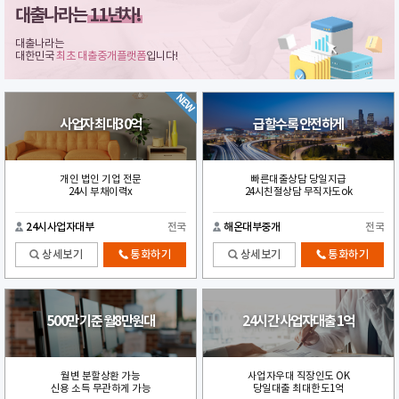
대출나라는
11년차!
대출나라는
대한민국
최초 대출중개플랫폼
입니다!
사업자 최대30억
급할수록 안전하게
개인 법인 기업 전문
빠른대출상담 당일지급
24시 부채이력x
24시친절상담 무직자도ok
24시사업자대부
전국
해온대부중개
전국
상세보기
통화하기
상세보기
통화하기
500만 기준 월8만원대
24시간 사업자대출 1억
월변 분할상환 가능
사업자우대 직장인도 OK
신용 소득 무관하게 가능
당일대출 최대한도1억