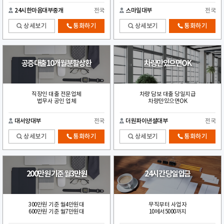
24시한마음대부중개
전국
스마일대부
전국
상세보기
통화하기
상세보기
통화하기
공증대출10개월분할상환
차량만있으면OK
직장인 대출 전문업체
차량 담보 대출 당일지급
법무사 공인 업체
차량만있으면OK
대서양대부
전국
더원파이낸셜대부
전국
상세보기
통화하기
상세보기
통화하기
200만원 기준 월3만원
24시간 당일입금
300만원 기준 월4만원대
무직부터 사업자
600만원 기준 월7만원대
10에서5000까지