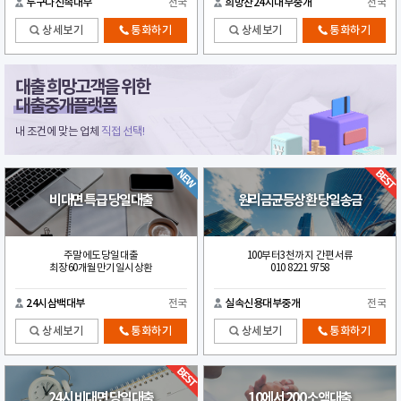
누구나신속대부
전국
희망찬24시대부중개
전국
상세보기
통화하기
상세보기
통화하기
대출 희망고객을 위한
대출중개플랫폼
내 조건에 맞는 업체
직접 선택!
비대면 특급 당일대출
원리금균등상환 당일송금
주말에도당일대출
100부터3천까지 간편서류
최장60개월만기일시상환
010 8221 9758
24시삼백대부
전국
실속신용대부중개
전국
상세보기
통화하기
상세보기
통화하기
24시 비대면 당일대출
10에서 200 소액대출