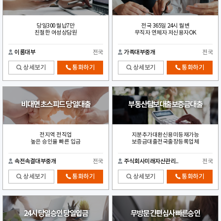
당일300 월납7만
전국 365일 24시 월변
친절한 여성상담원
무직자 연체자 저신용자OK
이룸대부
전국
가족대부중개
전국
상세보기
통화하기
상세보기
통화하기
비대면 초스피드 당일대출
부동산담보대출보증금대출
전지역 전직업
지분추가대환신용미등재가능
높은 승인율 빠른 입금
보증금대출전국출장등록업체
속전속결대부중개
전국
주식회사미래자산관리..
전국
상세보기
통화하기
상세보기
통화하기
24시 당일승인 당일입금
무방문 간편심사 빠른승인