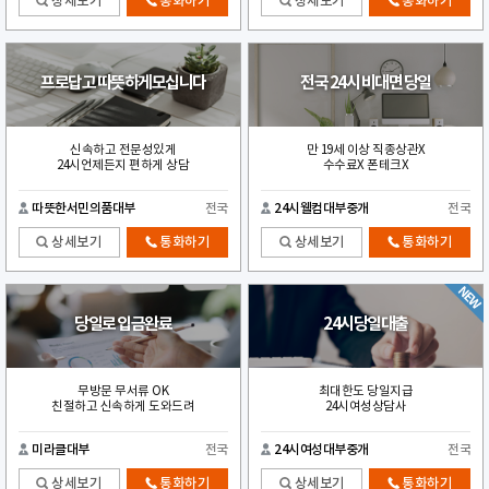
상세보기
통화하기
상세보기
통화하기
프로답고 따뜻하게모십니다
전국 24시 비대면 당일
신속하고 전문성있게
만 19세 이상 직종상관X
24시언제든지 편하게 상담
수수료X 폰테크X
따뜻한서민의품대부
전국
24시웰컴대부중개
전국
상세보기
통화하기
상세보기
통화하기
당일로 입금완료
24시당일대출
무방문 무서류 OK
최대한도 당일지급
친절하고 신속하게 도와드려
24시여성상담사
미라클대부
전국
24시여성대부중개
전국
상세보기
통화하기
상세보기
통화하기