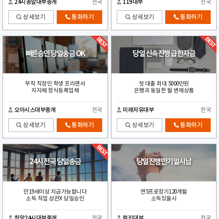
24시총알대부중개
전국
119대부
전국
상세보기
통화하기
상세보기
통화하기
빠른승인 당일송금 OK
당일 신속진행 급한자금
무직 직장인 학생 프리랜서
첫 대출 최대 5000만원
지자체 정식등록업체
은행과 동일한 월 변제상품
오아시스대부중개
전국
미래자유대부
전국
상세보기
통화하기
상세보기
통화하기
24시 전국 당일송금
당일진행만기일시납
만19세이상 지금가능합니다
연5프로장기120개월
소득 직업 상관X 당일승인
소득있을시
희망24시대부중개
전국
럭키대부
전국