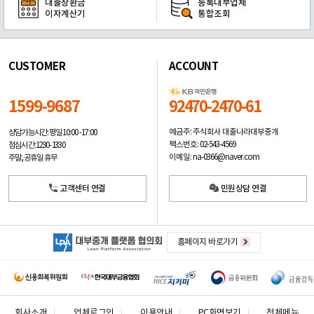
대출상환금
등록대부업체
이자계산기
통합조회
CUSTOMER
ACCOUNT
1599-9687
92470-2470-61
예금주: 주식회사 대출나라대부중개
상담가능시간: 평일
10:00 -17:00
팩스번호: 02-543-4569
점심시간: 12:30 - 13:30
이메일: na-0366@naver.com
주말, 공휴일 휴무
고객센터 연결
민원상담 연결
홈페이지 바로가기
회사소개
업체로그인
이용안내
PC화면보기
전체메뉴