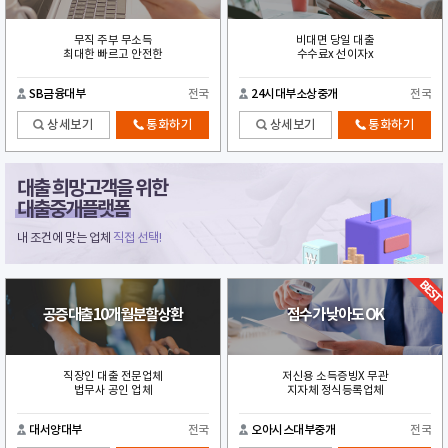
무직 주부 무소득
비대면 당일 대출
최대한 빠르고 안전한
수수료x 선이자x
SB금융대부
전국
24시대부소상중개
전국
상세보기
통화하기
상세보기
통화하기
대출 희망고객을 위한
대출중개플랫폼
내 조건에 맞는 업체
직접 선택!
공증대출10개월분할상환
점수가 낮아도 OK
직장인 대출 전문업체
저신용 소득증빙X 무관
법무사 공인 업체
지자체 정식등록업체
대서양대부
전국
오아시스대부중개
전국