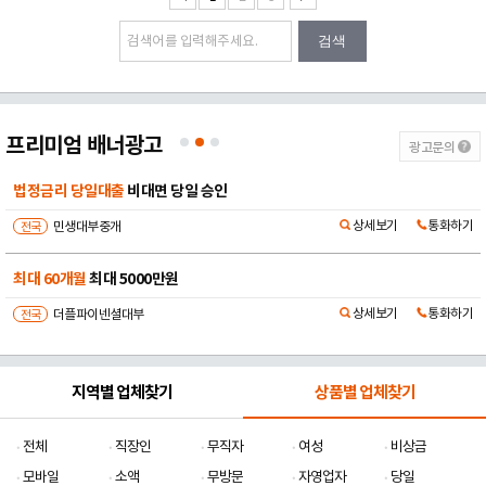
검색
프리미엄 배너광고
광고문의
법정금리 당일대출
비대면 당일 승인
상세보기
통화하기
전국
민생대부중개
최대 60개월
최대 5000만원
상세보기
통화하기
전국
더플파이넨셜대부
지역별 업체찾기
상품별 업체찾기
전체
직장인
무직자
여성
비상금
모바일
소액
무방문
자영업자
당일