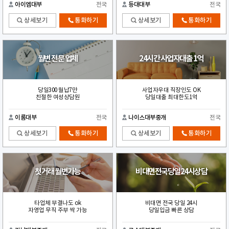
아이엠대부
전국
등대대부
전국
상세보기
통화하기
상세보기
통화하기
월변 전문 업체
24시간 사업자대출 1억
당일300 월납7만
사업자우대 직장인도 OK
친절한 여성상담원
당일대출 최대한도1억
이룸대부
전국
나이스대부중개
전국
상세보기
통화하기
상세보기
통화하기
첫거래 월변가능
비대면전국당일24시상담
타업체 부결나도 ok
비대면 전국 당일 24시
자영업 무직 주부 싹 가능
당일입금 빠른 상담