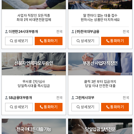
사업자 직장인 모든직종
말 한마디 없는 대출 접수
최대 1억 비대면전문업체
원하시는 상품만 터치하세요
더편한24시대부중개
전국
(주)한국대부금융
전국
상세보기
통화하기
상세보기
통화하기
신불자 연체자 모두 승인
부동산 사업자 직장인
무서류 간단심사
클릭 1번 부터 입금까지
당일즉시대출 즉시입금
당일 이내 안전한 대출
SB금융대부중개
전국
그린캐시대부
전국
상세보기
통화하기
상세보기
통화하기
전국 어디든 대출가능
당일입금 월변전문