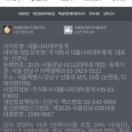
이용약관
개인정보처리방침
책임의한계와법적고지
주의사항
오류신고
대출중개분야 방문자수
대출중개분야 대출문의
11년 연속 1위
11년 연속 1위
사이트명 : 대출나라대부중개
대부중개업 상호명 : 주식회사 대출나라대부중개
대표
자 : 신준식
등록번호 : 2025-서울강남-0111(대부중개업)
등록기
관 : 서울 강남구 지역경제과 02-3423-5522
주소 : 서울특별시 강남구 선릉로 655, 16층 (논현동, 디
에이원타워)
사업자정보 : 주식회사 대출나라대부중개 439-81-
03602
개인정보책임자 : 신준식
팩스번호: 02-543-4569
통신판매업신고번호 : 제2025-서울강남-03876호
대표번호 : 1599-9687
금리 연20% 이내 (연체이자율 포함 20% 이내)(단,
2021. 7. 7부터 체결, 갱신, 연장되는 계약에 한함), 취급