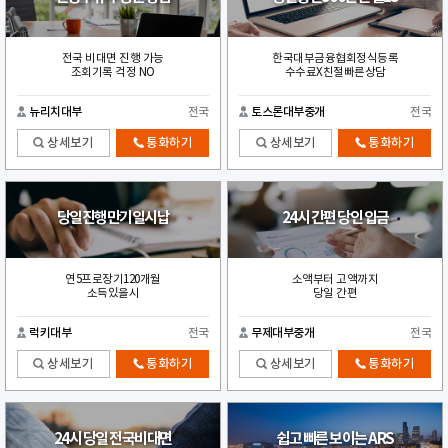
전국 비대면 진행 가능
한국대부금융협회정식등록
조회기록 걱정 NO
수수료X친절빠른상담
뉴리치대부
전국
토스론대부중개
전국
상세보기
통화하기
상세보기
통화하기
당일진행만기일시납
24시 간편 당인 입금
연5프로장기120개월
소액부터 고액까지
소득있을시
당일 간편
럭키대부
전국
무제대부중개
전국
상세보기
통화하기
상세보기
통화하기
24시 당일 전국비대면
쉽고 빠른 보이는 ARS