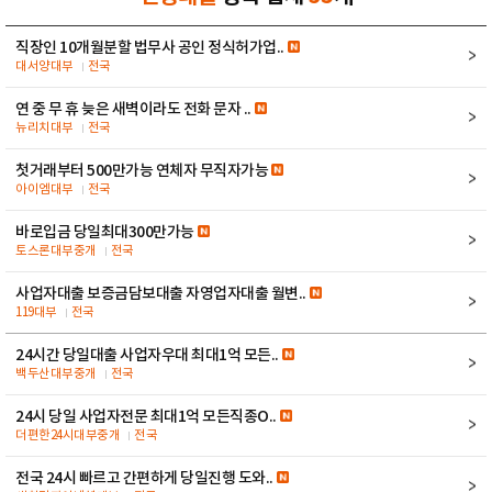
직장인 10개월분할 법무사 공인 정식허가업..
대서양대부
전국
연 중 무 휴 늦은 새벽이라도 전화 문자 ..
뉴리치대부
전국
첫거래부터 500만가능 연체자 무직자가능
아이엠대부
전국
바로입금 당일최대300만가능
토스론대부중개
전국
사업자대출 보증금담보대출 자영업자대출 월변..
119대부
전국
24시간 당일대출 사업자우대 최대1억 모든..
백두산대부중개
전국
24시 당일 사업자전문 최대1억 모든직종O..
더편한24시대부중개
전국
전국 24시 빠르고 간편하게 당일진행 도와..