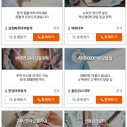
혼자 힘들어하지마세요
소득만 있으면 승인
친절히 도와드리겠습니다
저신용OK 당일 입금 원칙
엄청빠른대부중개
전국
예화대부
전국
상세보기
통화하기
상세보기
통화하기
비대면 24시 당일원칙
최대5000만원 당일 입
무직 저신용 외국인 가능
300만원 대출시 월납11
최대 3000만원까지
소액부터 고액까지 당일 입
한양대부중개
전국
클린25시대부
전국
상세보기
통화하기
상세보기
통화하기
24시 전국 당일 자금
신용상관없이