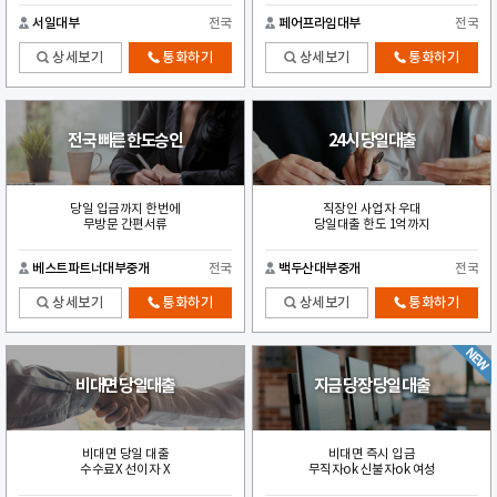
서일대부
전국
페어프라임대부
전국
상세보기
통화하기
상세보기
통화하기
전국 빠른 한도승인
24시 당일대출
당일 입금까지 한번에
직장인 사업자 우대
무방문 간편서류
당일대출 한도 1억까지
베스트파트너대부중개
전국
백두산대부중개
전국
상세보기
통화하기
상세보기
통화하기
비대면 당일대출
지금 당장 당일 대출
비대면 당일 대출
비대면 즉시 입금
수수료X 선이자 X
무직자ok 신불자ok 여성