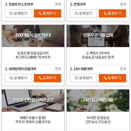
모범트러스트대부
전국
큰빛대부
전국
상세보기
통화하기
상세보기
통화하기
300대출시 월4만원대
신용무관 대출업체
당일진행 당일입금까지
소액에서 1억까지
최고한도1000만 최저이자
당일송금 당일승인 원칙
새희망파이낸셜대부
전국
24시세종대부
전국
상세보기
통화하기
상세보기
통화하기
무방문 간편심사 빠른승인
24시 쉽고 빠른대출
300만 대출시 월9만
비대면 당일입금
무직자 연체자 신불자가능
간단심사 간단승인