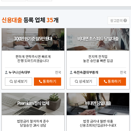
신용대출
등록 업체
35
개
광고문의
300만원기준월5만원대
비대면 초스피드 당일대출
편하게 연락주시면 빠르게
전지역 전직업
진행 도와드리겠습니다
높은 승인율 빠른 입금
누구나신속대부
전국
속전속결대부중개
전국
상세보기
통화하기
상세보기
통화하기
Premium 정식 업체
비대면 당일대출
법정금리 철저하게 준수
법정 금리내 월변 대출
당일승인 24시 상담
신용조회X선입금X수수료X