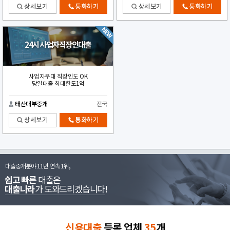
상세보기
통화하기
상세보기
통화하기
24시 사업자직장인대출
사업자우대 직장인도 OK
당일대출 최대한도1억
태산대부중개
전국
상세보기
통화하기
대출중개분야 11년 연속 1위,
쉽고 빠른
대출은
대출나라
가 도와드리겠습니다!
신용대출
등록 업체
35
개