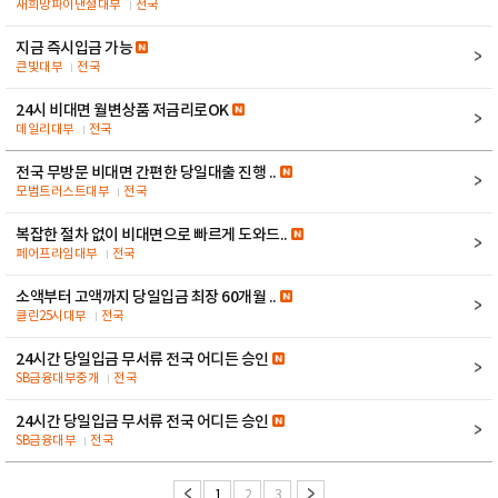
새희망파이낸셜대부
전국
지금 즉시입금 가능
큰빛대부
전국
24시 비대면 월변상품 저금리로OK
데일리대부
전국
전국 무방문 비대면 간편한 당일대출 진행 ..
모범트러스트대부
전국
복잡한 절차 없이 비대면으로 빠르게 도와드..
페어프라임대부
전국
소액부터 고액까지 당일입금 최장 60개월 ..
클린25시대부
전국
24시간 당일입금 무서류 전국 어디든 승인
SB금융대부중개
전국
24시간 당일입금 무서류 전국 어디든 승인
SB금융대부
전국
1
2
3