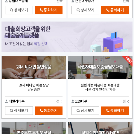
강남대부중개
전국
큰손대부중개
전국
상세보기
통화하기
상세보기
통화하기
대출 희망고객을 위한
대출중개플랫폼
내 조건에 맞는 업체
직접 선택!
24시 비대면 월변상품
사업자대출 보증금담보대출
24시 비대면 빠른상담
월변가능 쉬운대출 빠른대출
당일승인
서울 경기 인천만 가능
데일리대부
전국
119대부
전국
상세보기
통화하기
상세보기
통화하기
연중무휴 무방문 상담
당일승인300만원 월15