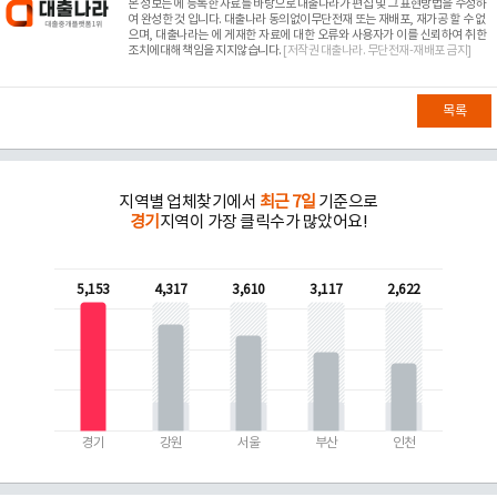
본 정보는
에 등록한 자료를 바탕으로 대출나라가 편집 및 그 표현방법을 수정하
여 완성한 것 입니다. 대출나라 동의없이무단전재 또는 재배포, 재가공 할 수 없
으며, 대출나라는
에 게재한 자료에 대한 오류와 사용자가 이를 신뢰하여 취한
조치에대해 책임을 지지않습니다.
[저작권 대출나라. 무단전재-재배포 금지]
목록
지역별 업체찾기에서
최근 7일
기준으로
경기
지역이 가장 클릭수가 많았어요!
5,153
4,317
3,610
3,117
2,622
경기
강원
서울
부산
인천