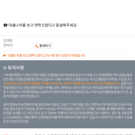
☎ 대출나라를 보고 연락드렸다고 말씀해주세요
업체명
연락처
통화하기
대출나라를 보고 연락드렸다고 하시면 보다 상담이 쉬워집니다.
※ 유의사항
계약을 체결하기 전에 자세한 내용은 상품설명서와 약관을 읽어보시기 바랍니다. 관계 법령에 따라 금융상품에
관한 중요 사항을 설명받을 권리가 있습니다. 대 출 시 귀하의 신용등급 또는 개인신용평점이 하락할 수 있습니다.
과도한 빚은 당신 에게 큰 불행을 안겨줄 수 있습니다. 중개수수료를 요구하거나 받는 것은 불법입니다.
일정 기간
분할상환금 또는 분할상환원리금이 연체될 경우, 계약만료 기한 도래전 모든 원리금을 변제해야할 의무가 발생
할 수 있습니다. 대부중개업체는 금융회사의 업무위탁을 받아 대출모집 및 소개 등의 섭외 활동을 돕습니다. 단, 실
제 계약체결의 권한은 없습니다.
금리 연20% 이내 (연체이자율 포함 20% 이내) (단, 2021. 7. 7부터 체결, 갱신, 연장되는 계 약에 한함), 취급수수료
없음, 중도상환 수수료 없음, 중개수수료 없음, 추가비용 없음. 상환기간 : 12개월 ~ 60개월 / 총 대출 비용 예시 : 100
만원을 12개월 기간 동안 최대 금 리 연20% 적용하여 원리금균등상환방법으로 이용하는 경우 총 상환금액
1,111,614원 (단, 대출상품 및 상환방법 등 대출계약 내용에 따라 달라질 수 있습니다.) 채무의 조기 상환수수료율
등 조기상환조건 없음.