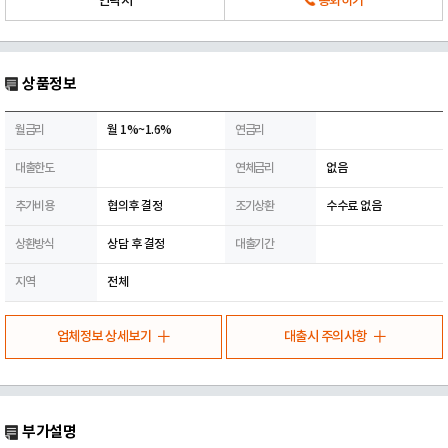
연락처
통화하기
상품정보
월금리
월 1%~1.6%
연금리
대출한도
연체금리
없음
추가비용
협의후 결정
조기상환
수수료 없음
상환방식
상담 후 결정
대출기간
지역
전체
업체정보 상세보기
대출시 주의사항
부가설명