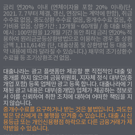
금리 연20% 이내 (연체이자율 포함 20% 이내)(단,
2021. 7. 7부터 체결, 갱신, 연장되는 계약에 한함), 취급
수수료 없음, 중도상환 수수료 없음, 중개수수료 없음, 추
가비용 없음. 상환기간 : 12개월 ~ 60개월 / 총 대출 비용
예시 : 100만원을 12개월 기간 동안 최대 금리 연20% 적
용하여 원리금균등상환방법으로 이용하는 경우 총 상환
금액 1,111,614원 (단, 대출상품 및 상환방법 등 대출계
약 내용에 따라 달라질 수 있습니다.) 채무의 조기상환수
수료율 등 조기상환조건 없음.
대출나라는 광고 플랫폼만 제공할 뿐 직접적인 대출 및
중개를 하지 않으며 금융위원회, 지자체 정식 대부업(중
개업 포함) 등록 업체만 광고 등록 합니다. 대출나라에 기
재된 광고 내용은 대부(중개업) 업체가 제공하는 정보로
서 이를 신뢰하여 취한 조치에 대하여 어떠한 책임을 지
지 않습니다.
중개수수료를 요구하거나 받는 것은 불법입니다. 과도한
빛은 당신에게 큰 불행을 안겨줄 수 있습니다. 대출 시 신
용등급 또는 개인신용평점 하락으로 다른 금융거래가 제
약받을 수 있습니다.