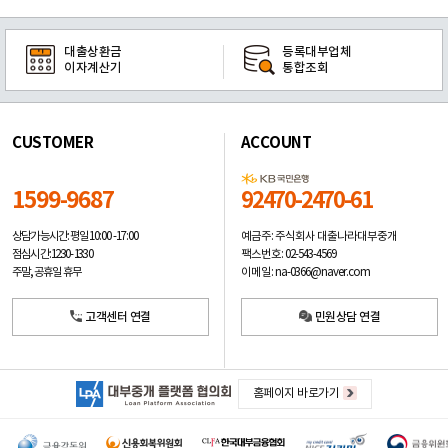
대출상환금
등록대부업체
이자계산기
통합조회
CUSTOMER
ACCOUNT
1599-9687
92470-2470-61
예금주: 주식회사 대출나라대부중개
상담가능시간: 평일
10:00 -17:00
팩스번호: 02-543-4569
점심시간: 12:30 - 13:30
이메일: na-0366@naver.com
주말, 공휴일 휴무
고객센터 연결
민원상담 연결
홈페이지 바로가기