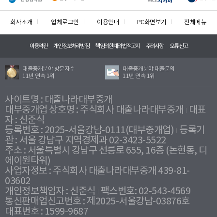
회사소개
업체로그인
이용안내
PC화면보기
전체메뉴
이용약관
개인정보처리방침
책임의한계와법적고지
주의사항
오류신고
대출중개분야 방문자수
대출중개분야 대출문의
11년 연속 1위
11년 연속 1위
사이트명 : 대출나라대부중개
대부중개업 상호명 : 주식회사 대출나라대부중개
대표
자 : 신준식
등록번호 : 2025-서울강남-0111(대부중개업)
등록기
관 : 서울 강남구 지역경제과 02-3423-5522
주소 : 서울특별시 강남구 선릉로 655, 16층 (논현동, 디
에이원타워)
사업자정보 : 주식회사 대출나라대부중개 439-81-
03602
개인정보책임자 : 신준식
팩스번호: 02-543-4569
통신판매업신고번호 : 제2025-서울강남-03876호
대표번호 : 1599-9687