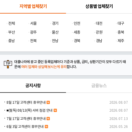
지역별 업체찾기
상품별 업체찾기
전체
서울
경기
인천
대전
대구
부산
광주
울산
세종
강원
충북
충남
전북
전남
경북
경남
제주
대출나라에 광고 중인 등록업체마다 기준과 상품, 금리, 상환기간이 모두 다르기 때
문에
여러 업체와 상담해보시는게 유리
합니다.
공지사항
금융뉴스
8월 17일 고객센터 휴무안내
2026. 08. 07
■(필독) 08/13(목) 서버 점검 안내
2026. 08. 07
7월 17일 고객센터 휴무안내
2026. 07. 13
6월 3일 고객센터 휴무안내
2026. 05. 26