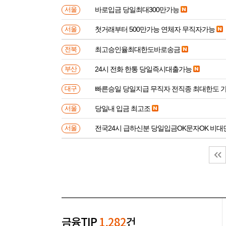
바로입금 당일최대300만가능
서울
첫거래부터 500만가능 연체자 무직자가능
서울
최고승인율최대한도바로송금
전북
24시 전화 한통 당일즉시대출가능
부산
빠른승일 당일지급 무직자 전직종 최대한도 
대구
당일내 입금 최고조
서울
전국24시 급하신분 당일입금OK문자OK 비대
서울
금융TIP
1,282
건