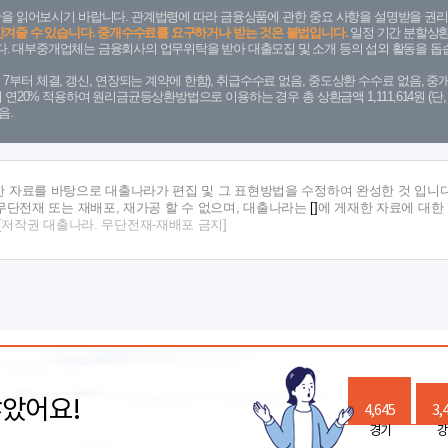
을 읽어보시기 바랍니다. 관계법령에 따라 금융상품에 관한 중요 사항을 설명받을 권리
안겨줄 수 있습니다. 중개수수료를 요구하거나 받는 것은 불법입니다.
일정 기간 분할상환
. 대부중개업체는 금융회사의 업무위탁을 받아 대출모집 및 소개 등의 섭외 활동을 돕습
. 7. 7부터 체결, 갱신, 연장되는 계약에 한함), 취급수수료 없음, 중도상환 수수료 없음, 중개
금리 연20% 적용하여 원리금균등상환방법으로 이용하는 경우 총 상환금액 1,111,614원 
음.
한 자료를 바탕으로 대출나라가 편집 및 그 표현방법을 수정하여 완성한 것 입니다
단전재 또는 재배포, 재가공 할 수 없으며, 대출나라는
[]
에 게재한 자료에 대한
[저작권 대출나라. 무단전재-재배포 금지]
많았어요!
4,645
3,
경기
강