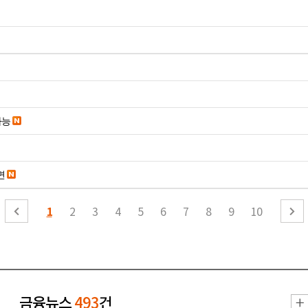
가능
면
1
2
3
4
5
6
7
8
9
10
금융뉴스
493
건