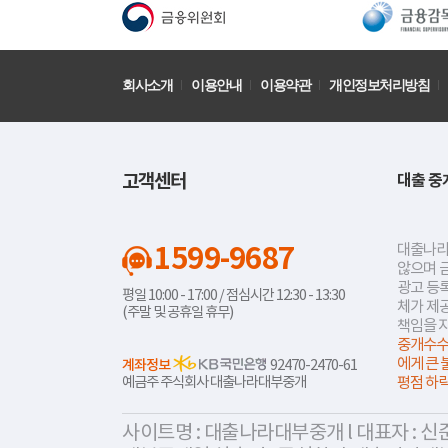
회사소개
이용안내
이용약관
개인정보처리방침
고객센터
대출 중
1599-9687
대출나라
않으며 
광고 등록
평일 10:00 - 17:00 / 점심시간 12:30 - 13:30
체가 제
(주말 및 공휴일 휴무)
책임을 
중개수수
에게 큰 
계좌정보
92470-2470-61
예금주 주식회사 대출나라대부중개
평점 하
사이트명 : 대출나라대부중개 l 대표자 : 신준식