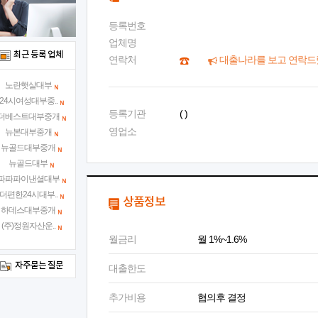
등록번호
업체명
최근 등록 업체
연락처
대출나라를 보고 연락드
노란햇살대부
24시여성대부중..
등록기관
( )
더베스트대부중개
영업소
뉴본대부중개
뉴골드대부중개
뉴골드대부
파파파이낸셜대부
더편한24시대부..
상품정보
하데스대부중개
(주)정원자산운..
월금리
월 1%~1.6%
자주묻는 질문
대출한도
추가비용
협의후 결정