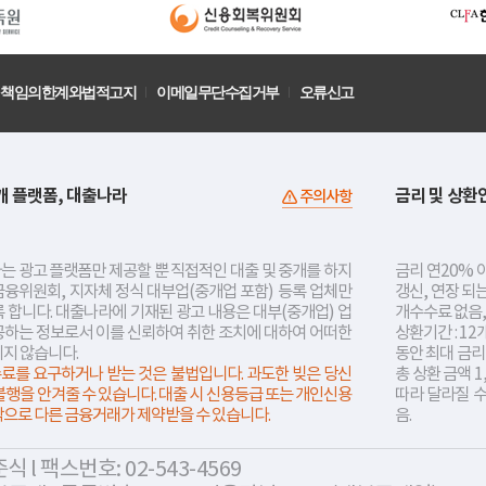
책임의한계와법적고지
이메일무단수집거부
오류신고
개 플랫폼, 대출나라
금리 및 상환
주의사항
는 광고 플랫폼만 제공할 뿐 직접적인 대출 및 중개를 하지
금리 연20% 이
금융위원회, 지자체 정식 대부업(중개업 포함) 등록 업체만
갱신, 연장 되
 합니다. 대출나라에 기재된 광고 내용은 대부(중개업) 업
개수수료 없음,
공하는 정보로서 이를 신뢰하여 취한 조치에 대하여 어떠한
상환기간 : 12
지지 않습니다.
동안 최대 금
료를 요구하거나 받는 것은 불법입니다. 과도한 빚은 당신
총 상환 금액 1
불행을 안겨줄 수 있습니다. 대출 시 신용등급 또는 개인신용
따라 달라질 
락으로 다른 금융거래가 제약받을 수 있습니다.
음.
 l 팩스번호: 02-543-4569