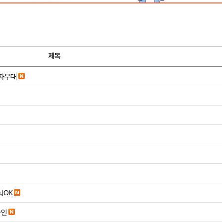
제목
당일입금 수수료x 사업자우대
19세 이상OK
승인