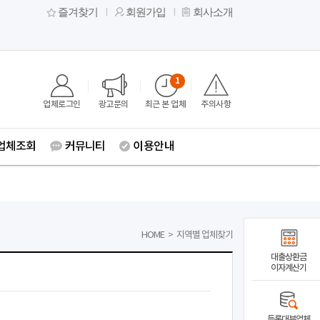
즐겨찾기
회원가입
회사소개
1
업체로그인
광고문의
최근 본 업체
주의사항
업체조회
커뮤니티
이용안내
HOME
>
지역별 업체찾기
대출상환금
이자계산기
등록대부업체