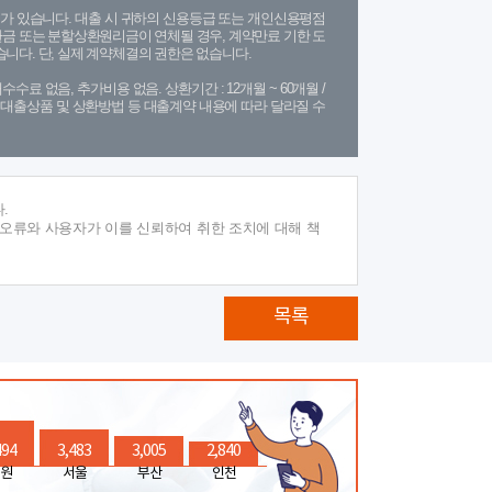
가 있습니다. 대출 시 귀하의 신용등급 또는 개인신용평점
금 또는 분할상환원리금이 연체될 경우, 계약만료 기한 도
니다. 단, 실제 계약체결의 권한은 없습니다.
수수료 없음, 추가비용 없음. 상환기간 : 12개월 ~ 60개월 /
(단, 대출상품 및 상환방법 등 대출계약 내용에 따라 달라질 수
.
 오류와 사용자가 이를 신뢰하여 취한 조치에 대해 책
목록
494
3,483
3,005
2,840
원
서울
부산
인천