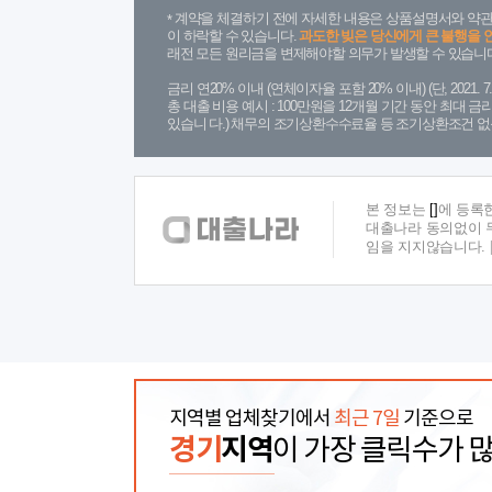
계약을 체결하기 전에 자세한 내용은 상품설명서와 약관
이 하락할 수 있습니다.
과도한 빚은 당신에게 큰 불행을 
래전 모든 원리금을 변제해야할 의무가 발생할 수 있습니다
금리 연20% 이내 (연체이자율 포함 20% 이내) (단, 2021
총 대출 비용 예시 : 100만원을 12개월 기간 동안 최대 
있습니 다.) 채무의 조기상환수수료율 등 조기상환조건 없
본 정보는
[]
에 등록
대출나라 동의없이 무
임을 지지않습니다.
지역별 업체찾기에서
최근 7일
기준으로
경기
지역
이 가장 클릭수가 