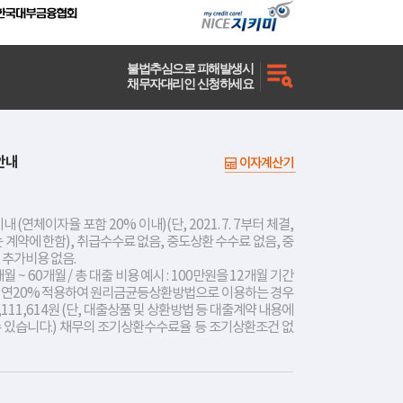
불법추심으로 피해발생시
채무자대리인 신청하세요
안내
이자계산기
내 (연체이자율 포함 20% 이내)(단, 2021. 7. 7부터 체결,
는 계약에 한함), 취급수수료 없음, 중도상환 수수료 없음, 중
 추가비용 없음.
개월 ~ 60개월 / 총 대출 비용 예시 : 100만원을 12개월 기간
리 연20% 적용하여 원리금균등상환방법으로 이용하는 경우
,111,614원 (단, 대출상품 및 상환방법 등 대출계약 내용에
수 있습니다.) 채무의 조기상환수수료율 등 조기상환조건 없