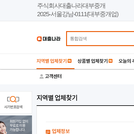
본
주식회사대출나라대부중개
문
2025-서울강남-0111(대부중개업)
바
로
가
기
지역별 업체찾기
상품별 업체찾기
오늘의 
고객센터
지역별 업체찾기
사기번호검색
회원가입 없이
무료로 이용
가능합니다.
업체정보