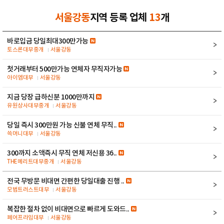
서울강동
지역 등록 업체
13
개
바로입금 당일최대300만가능
토스론대부중개
서울강동
첫거래부터 500만가능 연체자 무직자가능
아이엠대부
서울강동
지금 당장 급하신분 1000만까지
유원상사대부중개
서울강동
당일 즉시 300만원 가능 신불 연체 무직..
쓱머니대부
서울강동
300까지 소액즉시 무직 연체 저신용 36..
THE메리트대부중개
서울강동
전국 무방문 비대면 간편한 당일대출 진행 ..
모범트러스트대부
서울강동
복잡한 절차 없이 비대면으로 빠르게 도와드..
페어프라임대부
서울강동