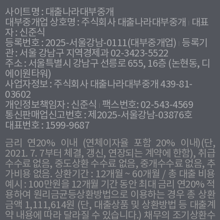
사이트명 : 대출나라대부중개
대부중개업 상호명 : 주식회사 대출나라대부중개
대표
자 : 신준식
등록번호 : 2025-서울강남-0111(대부중개업)
등록기
관 : 서울 강남구 지역경제과 02-3423-5522
주소 : 서울특별시 강남구 선릉로 655, 16층 (논현동, 디
에이원타워)
사업자정보 : 주식회사 대출나라대부중개 439-81-
03602
개인정보책임자 : 신준식
팩스번호: 02-543-4569
통신판매업신고번호 : 제2025-서울강남-03876호
대표번호 : 1599-9687
금리 연20% 이내 (연체이자율 포함 20% 이내)(단,
2021. 7. 7부터 체결, 갱신, 연장되는 계약에 한함), 취급
수수료 없음, 중도상환 수수료 없음, 중개수수료 없음, 추
가비용 없음. 상환기간 : 12개월 ~ 60개월 / 총 대출 비용
예시 : 100만원을 12개월 기간 동안 최대 금리 연20% 적
용하여 원리금균등상환방법으로 이용하는 경우 총 상환
금액 1,111,614원 (단, 대출상품 및 상환방법 등 대출계
약 내용에 따라 달라질 수 있습니다.) 채무의 조기상환수