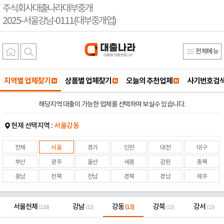
주식회사대출나라대부중개
2025-서울강남-0111(대부중개업)
전체메뉴
지역별 업체찾기
상품별 업체찾기
오늘의 추천업체
사기번호검
해당지역 대출이 가능한 업체를 선택하여 보실수 있습니다.
현재 선택지역 :
서울강동
전체
서울
경기
인천
대전
대구
부산
광주
울산
세종
강원
충북
충남
전북
전남
경북
경남
제주
서울전체
강남
강동
강북
강서
(13)
(118)
(13)
(13)
(13)