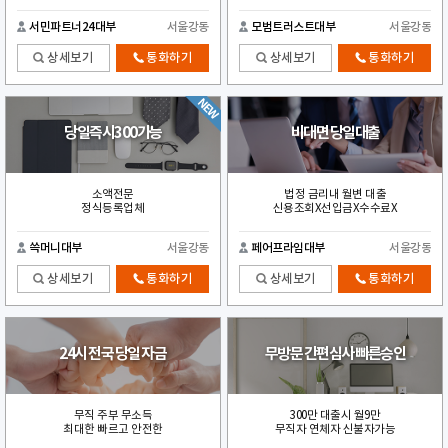
서민파트너24대부
서울강동
모범트러스트대부
서울강동
상세보기
통화하기
상세보기
통화하기
당일즉시300가능
비대면 당일대출
소액전문
법정 금리내 월변 대출
정식등록업체
신용조회X선입금X수수료X
쓱머니대부
서울강동
페어프라임대부
서울강동
상세보기
통화하기
상세보기
통화하기
24시 전국 당일 자금
무방문 간편심사 빠른승인
무직 주부 무소득
300만 대출시 월9만
최대한 빠르고 안전한
무직자 연체자 신불자가능