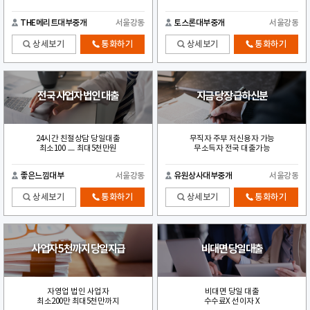
THE메리트대부중개
서울강동
토스론대부중개
서울강동
상세보기
통화하기
상세보기
통화하기
전국 사업자 법인 대출
지금 당장 급하신분
24시간 친절상담 당일대출
무직자 주부 저신용자 가능
최소100 ㅡ 최대5천만원
무소득자 전국 대출가능
좋은느낌대부
서울강동
유원상사대부중개
서울강동
상세보기
통화하기
상세보기
통화하기
사업자 5천까지 당일지급
비대면 당일대출
자영업 법인 사업자
비대면 당일 대출
최소200만 최대5천만까지
수수료X 선이자 X