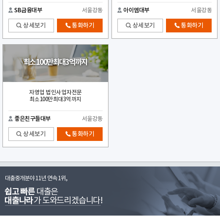
SB금융대부
서울강동
아이엠대부
서울강동
상세보기
통화하기
상세보기
통화하기
최소100만최대3억까지
자영업 법인사업자전문
최소100만최대3억까지
좋은친구들대부
서울강동
상세보기
통화하기
대출중개분야 11년 연속 1위,
쉽고 빠른
대출은
대출나라
가 도와드리겠습니다!