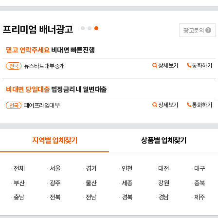
프리미엄 배너광고
광고문의
믿고 연락주세요
비대면 빠른진행
상세보기
통화하기
전국
뉴스타트대부중개
비대면 당일대출
법정금리내 월변대출
상세보기
통화하기
전국
페어프라임대부
지역별 업체찾기
상품별 업체찾기
전체
서울
경기
인천
대전
대구
부산
광주
울산
세종
강원
충북
충남
전북
전남
경북
경남
제주