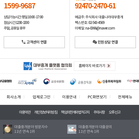
1599-9687
92470-2470-61
예금주: 주식회사 대출나라대부중개
상담가능시간: 평일
10:00 -17:00
팩스번호: 02-543-4569
점심시간: 12:30 - 13:30
이메일: na-0366@naver.com
주말, 공휴일 휴무
고객센터 연결
민원상담 연결
홈페이지 바로가기
회사소개
업체로그인
이용안내
PC화면보기
전체메뉴
이용약관
개인정보처리방침
책임의한계와법적고지
주의사항
오류신고
대출중개분야 방문자수
대출중개분야 대출문의
11년 연속 1위
11년 연속 1위