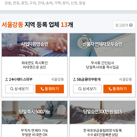
강동, 천호, 광진, 구의, 건대, 송파, 가락, 방이, 신천, 잠실
서울강동
지역 등록 업체
13
개
광고문의
사업자환영 승인
신불자 연체자 모두 승인
최대한도 즉시확인
무서류 간단심사
비대면으로 승인
당일즉시대출 즉시입금
24시레이스대부
서울강동
SB금융대부중개
서울강동
상세보기
통화하기
상세보기
통화하기
당일 즉시 500 가능
당일승인300만원 월15
무직자 연체자 가능
한국대부금융협회정식등록
무방문 비대면 OK
수수료X친절빠른상담