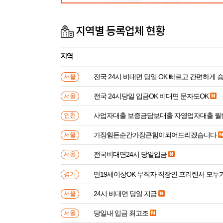
지역별 등록업체 현황
지역
전국 24시 비대면 당일 OK 빠르고 간편하게 
서울
전국 24시당일 입금OK 비대면 문자도OK
서울
사업자대출 보증금담보대출 자영업자대출 월
인천
가장힘든순간가장큰힘이되어드리겠습니다
서울
전국비대면24시 당일입금
서울
만19세이상OK 무직자 직장인 프리랜서 모두
경기
24시 비대면 당일 지급
서울
당일내 입금 최고조
서울