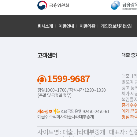
회사소개
이용안내
이용약관
개인정보처리방침
고객센터
대출 중
1599-9687
대출나라
않으며 
광고 등록
평일 10:00 - 17:00 / 점심시간 12:30 - 13:30
체가 제
(주말 및 공휴일 휴무)
책임을 
중개수수
에게 큰 
계좌정보
92470-2470-61
예금주 주식회사 대출나라대부중개
평점 하
사이트명 : 대출나라대부중개 l 대표자 : 신준식