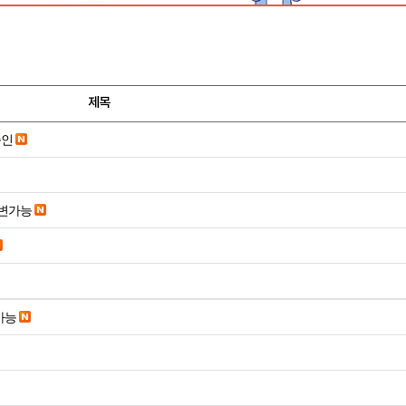
제목
승인
변가능
가능