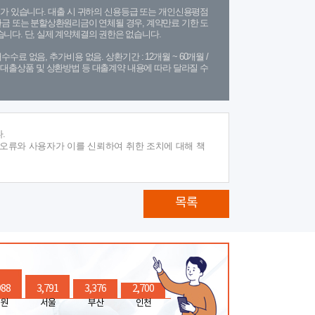
가 있습니다. 대출 시 귀하의 신용등급 또는 개인신용평점
금 또는 분할상환원리금이 연체될 경우, 계약만료 기한 도
니다. 단, 실제 계약체결의 권한은 없습니다.
수수료 없음, 추가비용 없음. 상환기간 : 12개월 ~ 60개월 /
(단, 대출상품 및 상환방법 등 대출계약 내용에 따라 달라질 수
.
 오류와 사용자가 이를 신뢰하여 취한 조치에 대해 책
목록
988
3,791
3,376
2,700
원
서울
부산
인천