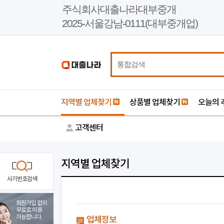
본
주식회사대출나라대부중개
문
2025-서울강남-0111(대부중개업)
바
로
가
기
지역별 업체찾기
상품별 업체찾기
오늘의 
고객센터
지역별 업체찾기
사기번호검색
회원가입 없이
무료로 이용
가능합니다.
업체정보