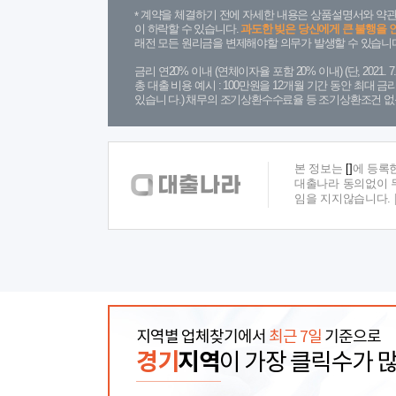
계약을 체결하기 전에 자세한 내용은 상품설명서와 약관
이 하락할 수 있습니다.
과도한 빚은 당신에게 큰 불행을 
래전 모든 원리금을 변제해야할 의무가 발생할 수 있습니다
금리 연20% 이내 (연체이자율 포함 20% 이내) (단, 2021
총 대출 비용 예시 : 100만원을 12개월 기간 동안 최대 
있습니 다.) 채무의 조기상환수수료율 등 조기상환조건 없
본 정보는
[]
에 등록
대출나라 동의없이 무
임을 지지않습니다.
지역별 업체찾기에서
최근 7일
기준으로
경기
지역
이 가장 클릭수가 