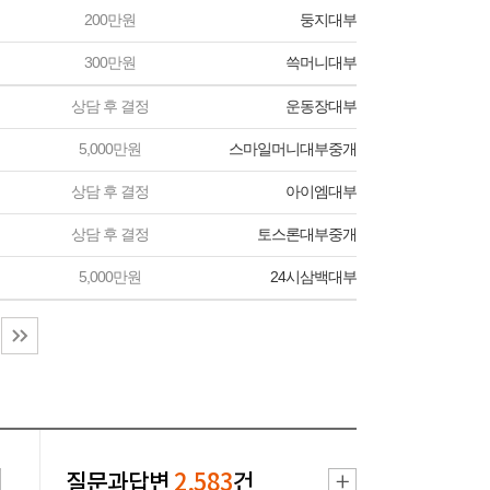
200만원
둥지대부
300만원
쓱머니대부
상담 후 결정
운동장대부
5,000만원
스마일머니대부중개
상담 후 결정
아이엠대부
상담 후 결정
토스론대부중개
5,000만원
24시삼백대부
질문과답변
2,583
건