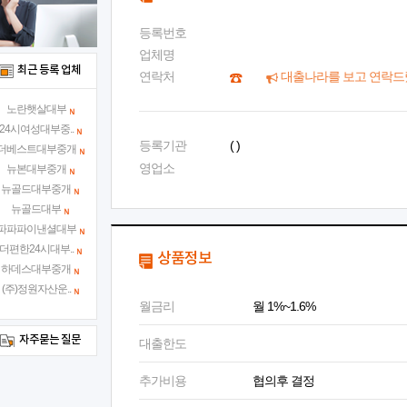
등록번호
업체명
최근 등록 업체
연락처
대출나라를 보고 연락드
노란햇살대부
24시여성대부중..
등록기관
( )
더베스트대부중개
영업소
뉴본대부중개
뉴골드대부중개
뉴골드대부
파파파이낸셜대부
더편한24시대부..
상품정보
하데스대부중개
(주)정원자산운..
월금리
월 1%~1.6%
자주묻는 질문
대출한도
추가비용
협의후 결정