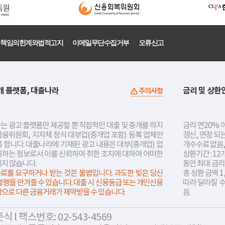
책임의한계와법적고지
이메일무단수집거부
오류신고
개 플랫폼, 대출나라
금리 및 상환
주의사항
는 광고 플랫폼만 제공할 뿐 직접적인 대출 및 중개를 하지
금리 연20% 이
금융위원회, 지자체 정식 대부업(중개업 포함) 등록 업체만
갱신, 연장 되
 합니다. 대출나라에 기재된 광고 내용은 대부(중개업) 업
개수수료 없음,
공하는 정보로서 이를 신뢰하여 취한 조치에 대하여 어떠한
상환기간 : 12
지지 않습니다.
동안 최대 금
료를 요구하거나 받는 것은 불법입니다. 과도한 빚은 당신
총 상환 금액 1
불행을 안겨줄 수 있습니다. 대출 시 신용등급 또는 개인신용
따라 달라질 
락으로 다른 금융거래가 제약받을 수 있습니다.
음.
 l 팩스번호: 02-543-4569