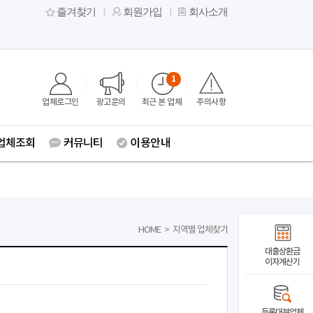
즐겨찾기
회원가입
회사소개
1
업체로그인
광고문의
최근 본 업체
주의사항
업체조회
커뮤니티
이용안내
HOME
>
지역별 업체찾기
대출상환금
이자계산기
등록대부업체