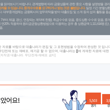
을 읽어보시기 바랍니다. 관계법령에 따라 금융상품에 관한 중요 사항을 설명받을 권리
안겨줄 수 있습니다. 중개수수료를 요구하거나 받는 것은 불법입니다.
일정 기간 분할상환
. 대부중개업체는 금융회사의 업무위탁을 받아 대출모집 및 소개 등의 섭외 활동을 돕습
. 7. 7부터 체결, 갱신, 연장되는 계약에 한함), 취급수수료 없음, 중도상환 수수료 없음, 중개
금리 연20% 적용하여 원리금균등상환방법으로 이용하는 경우 총 상환금액 1,111,614원 
음.
한 자료를 바탕으로 대출나라가 편집 및 그 표현방법을 수정하여 완성한 것 입니다
단전재 또는 재배포, 재가공 할 수 없으며, 대출나라는
[]
에 게재한 자료에 대한
[저작권 대출나라. 무단전재-재배포 금지]
많았어요!
5,503
3,
경기
강