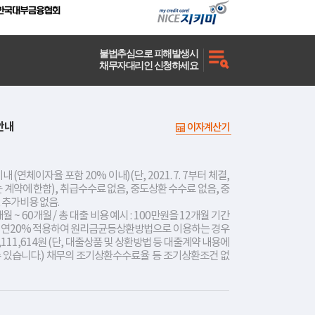
불법추심으로 피해발생시
채무자대리인 신청하세요
안내
이자계산기
내 (연체이자율 포함 20% 이내)(단, 2021. 7. 7부터 체결,
는 계약에 한함), 취급수수료 없음, 중도상환 수수료 없음, 중
 추가비용 없음.
개월 ~ 60개월 / 총 대출 비용 예시 : 100만원을 12개월 기간
리 연20% 적용하여 원리금균등상환방법으로 이용하는 경우
,111,614원 (단, 대출상품 및 상환방법 등 대출계약 내용에
수 있습니다.) 채무의 조기상환수수료율 등 조기상환조건 없