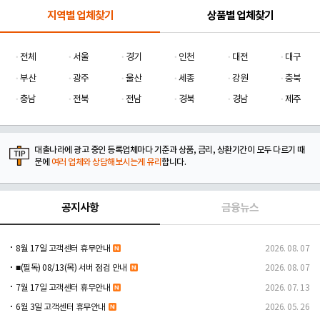
지역별 업체찾기
상품별 업체찾기
전체
서울
경기
인천
대전
대구
부산
광주
울산
세종
강원
충북
충남
전북
전남
경북
경남
제주
대출나라에 광고 중인 등록업체마다 기준과 상품, 금리, 상환기간이 모두 다르기 때
문에
여러 업체와 상담해보시는게 유리
합니다.
공지사항
금융뉴스
8월 17일 고객센터 휴무안내
2026. 08. 07
■(필독) 08/13(목) 서버 점검 안내
2026. 08. 07
7월 17일 고객센터 휴무안내
2026. 07. 13
6월 3일 고객센터 휴무안내
2026. 05. 26