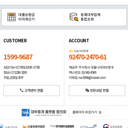
대출상환금
등록대부업체
이자계산기
통합조회
CUSTOMER
ACCOUNT
1599-9687
92470-2470-61
예금주: 주식회사 대출나라대부중개
상담가능시간: 평일
10:00 -17:00
팩스번호: 02-543-4569
점심시간: 12:30 - 13:30
이메일: na-0366@naver.com
주말, 공휴일 휴무
고객센터 연결
민원상담 연결
홈페이지 바로가기