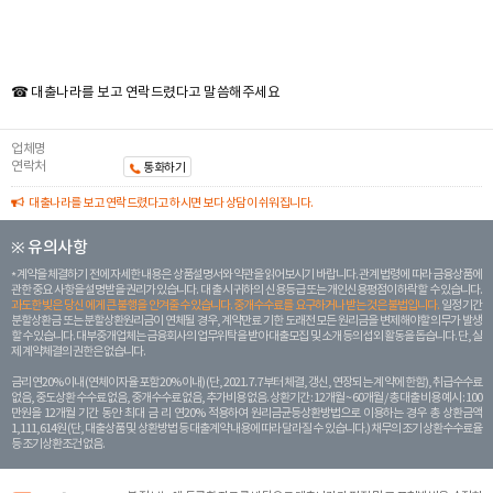
☎ 대출나라를 보고 연락드렸다고 말씀해주세요
업체명
연락처
통화하기
대출나라를 보고 연락드렸다고 하시면 보다 상담이 쉬워집니다.
※ 유의사항
계약을 체결하기 전에 자세한 내용은 상품설명서와 약관을 읽어보시기 바랍니다. 관계 법령에 따라 금융상품에
관한 중요 사항을 설명받을 권리가 있습니다. 대 출 시 귀하의 신용등급 또는 개인신용평점이 하락할 수 있습니다.
과도한 빚은 당신 에게 큰 불행을 안겨줄 수 있습니다. 중개수수료를 요구하거나 받는 것은 불법입니다.
일정 기간
분할상환금 또는 분할상환원리금이 연체될 경우, 계약만료 기한 도래전 모든 원리금을 변제해야할 의무가 발생
할 수 있습니다. 대부중개업체는 금융회사의 업무위탁을 받아 대출모집 및 소개 등의 섭외 활동을 돕습니다. 단, 실
제 계약체결의 권한은 없습니다.
금리 연20% 이내 (연체이자율 포함 20% 이내) (단, 2021. 7. 7부터 체결, 갱신, 연장되는 계 약에 한함), 취급수수료
없음, 중도상환 수수료 없음, 중개수수료 없음, 추가비용 없음. 상환기간 : 12개월 ~ 60개월 / 총 대출 비용 예시 : 100
만원을 12개월 기간 동안 최대 금 리 연20% 적용하여 원리금균등상환방법으로 이용하는 경우 총 상환금액
1,111,614원 (단, 대출상품 및 상환방법 등 대출계약 내용에 따라 달라질 수 있습니다.) 채무의 조기 상환수수료율
등 조기상환조건 없음.