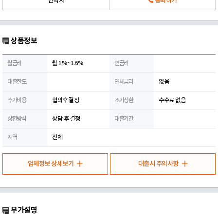
연락처
통화하기
상품정보
월금리
월 1%~1.6%
연금리
대출한도
연체금리
없음
추가비용
협의후 결정
조기상환
수수료 없음
상환방식
상담 후 결정
대출기간
지역
전체
업체정보 상세보기
대출시 주의사항
부가설명