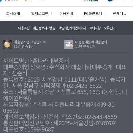
회사소개
업체로그인
이용안내
PC화면보기
전체메뉴
이용약관
개인정보처리방침
책임의한계와법적고지
주의사항
오류신고
대출중개분야 방문자수
대출중개분야 대출문의
11년 연속 1위
11년 연속 1위
사이트명 : 대출나라대부중개
대부중개업 상호명 : 주식회사 대출나라대부중개
대표
자 : 신준식
등록번호 : 2025-서울강남-0111(대부중개업)
등록기
관 : 서울 강남구 지역경제과 02-3423-5522
주소 : 서울특별시 강남구 선릉로 655, 16층 (논현동, 디
에이원타워)
사업자정보 : 주식회사 대출나라대부중개 439-81-
03602
개인정보책임자 : 신준식
팩스번호: 02-543-4569
통신판매업신고번호 : 제2025-서울강남-03876호
대표번호 : 1599-9687