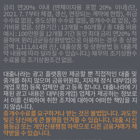
금리 연20% 이내 (연체이자율 포함 20% 이내)(단,
2021. 7. 7부터 체결, 갱신, 연장되는 계약에 한함), 취급
수수료 없음, 중도상환 수수료 없음, 중개수수료 없음, 추
가비용 없음. 상환기간 : 12개월 ~ 60개월 / 총 대출 비용
예시 : 100만원을 12개월 기간 동안 최대 금리 연20% 적
용하여 원리금균등상환방법으로 이용하는 경우 총 상환
금액 1,111,614원 (단, 대출상품 및 상환방법 등 대출계
약 내용에 따라 달라질 수 있습니다.) 채무의 조기상환수
수료율 등 조기상환조건 없음.
대출나라는 광고 플랫폼만 제공할 뿐 직접적인 대출 및
중개를 하지 않으며 금융위원회, 지자체 정식 대부업(중
개업 포함) 등록 업체만 광고 등록 합니다. 대출나라에 기
재된 광고 내용은 대부(중개업) 업체가 제공하는 정보로
서 이를 신뢰하여 취한 조치에 대하여 어떠한 책임을 지
지 않습니다.
중개수수료를 요구하거나 받는 것은 불법입니다. 과도한
빛은 당신에게 큰 불행을 안겨줄 수 있습니다. 대출 시 신
용등급 또는 개인신용평점 하락으로 다른 금융거래가 제
약받을 수 있습니다.