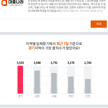
본 정보는
에 등록한 자료를 바탕으로 대출나라가 편집 및 그 표현방법을 수정하
여 완성한 것 입니다. 대출나라 동의없이무단전재 또는 재배포, 재가공 할 수 없
으며, 대출나라는
에 게재한 자료에 대한 오류와 사용자가 이를 신뢰하여 취한
조치에대해 책임을 지지않습니다.
[저작권 대출나라. 무단전재-재배포 금지]
목록
지역별 업체찾기에서
최근 7일
기준으로
경기
지역이 가장 클릭수가 많았어요!
5,503
3,988
3,791
3,376
2,700
경기
강원
서울
부산
인천