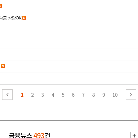
송금 상담OK
1
2
3
4
5
6
7
8
9
10
금융뉴스
493
건