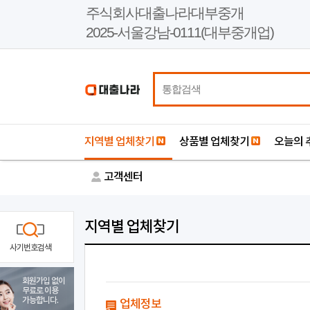
본
주식회사대출나라대부중개
문
2025-서울강남-0111(대부중개업)
바
로
가
기
지역별 업체찾기
상품별 업체찾기
오늘의 
고객센터
지역별 업체찾기
사기번호검색
회원가입 없이
무료로 이용
가능합니다.
업체정보