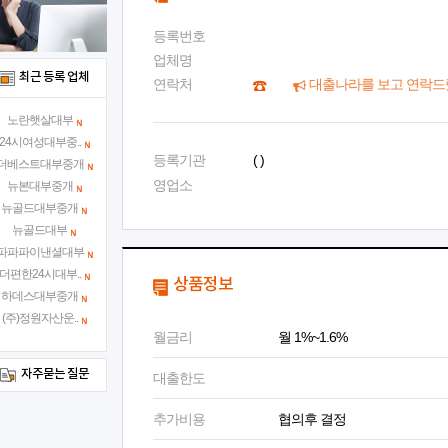
등록번호
업체명
최근 등록 업체
연락처
대출나라를 보고 연락드
노란햇살대부
24시여성대부중..
등록기관
( )
더베스트대부중개
영업소
뉴본대부중개
뉴골드대부중개
뉴골드대부
파파파이낸셜대부
더편한24시대부..
상품정보
하데스대부중개
(주)정원자산운..
월금리
월 1%~1.6%
자주묻는 질문
대출한도
추가비용
협의후 결정