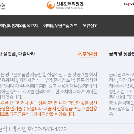
책임의한계와법적고지
이메일무단수집거부
오류신고
개 플랫폼, 대출나라
금리 및 상환
주의사항
는 광고 플랫폼만 제공할 뿐 직접적인 대출 및 중개를 하지
금리 연20% 이
금융위원회, 지자체 정식 대부업(중개업 포함) 등록 업체만
갱신, 연장 되
 합니다. 대출나라에 기재된 광고 내용은 대부(중개업) 업
개수수료 없음,
공하는 정보로서 이를 신뢰하여 취한 조치에 대하여 어떠한
상환기간 : 12
지지 않습니다.
동안 최대 금
료를 요구하거나 받는 것은 불법입니다. 과도한 빚은 당신
총 상환 금액 1
불행을 안겨줄 수 있습니다. 대출 시 신용등급 또는 개인신용
따라 달라질 
락으로 다른 금융거래가 제약받을 수 있습니다.
음.
 l 팩스번호: 02-543-4569