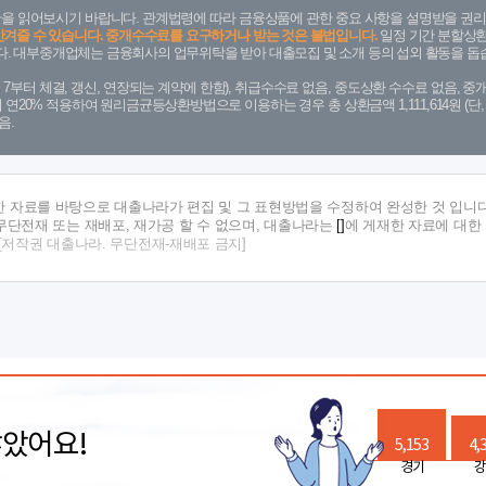
을 읽어보시기 바랍니다. 관계법령에 따라 금융상품에 관한 중요 사항을 설명받을 권리
안겨줄 수 있습니다. 중개수수료를 요구하거나 받는 것은 불법입니다.
일정 기간 분할상환
. 대부중개업체는 금융회사의 업무위탁을 받아 대출모집 및 소개 등의 섭외 활동을 돕습
. 7. 7부터 체결, 갱신, 연장되는 계약에 한함), 취급수수료 없음, 중도상환 수수료 없음, 중개
금리 연20% 적용하여 원리금균등상환방법으로 이용하는 경우 총 상환금액 1,111,614원 
음.
한 자료를 바탕으로 대출나라가 편집 및 그 표현방법을 수정하여 완성한 것 입니다
단전재 또는 재배포, 재가공 할 수 없으며, 대출나라는
[]
에 게재한 자료에 대한
[저작권 대출나라. 무단전재-재배포 금지]
많았어요!
5,153
4,
경기
강