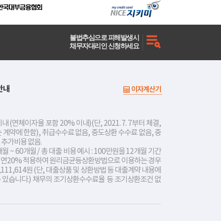
불법추심으로 피해발생시
채무자대리인 신청하세요
안내
이자계산기
내 (연체이자율 포함 20% 이내)(단, 2021. 7. 7부터 체결,
는 계약에 한함), 취급수수료 없음, 중도상환 수수료 없음, 중
 추가비용 없음.
개월 ~ 60개월 / 총 대출 비용 예시 : 100만원을 12개월 기간
리 연20% 적용하여 원리금균등상환방법으로 이용하는 경우
,111,614원 (단, 대출상품 및 상환방법 등 대출계약 내용에
수 있습니다.) 채무의 조기상환수수료율 등 조기상환조건 없