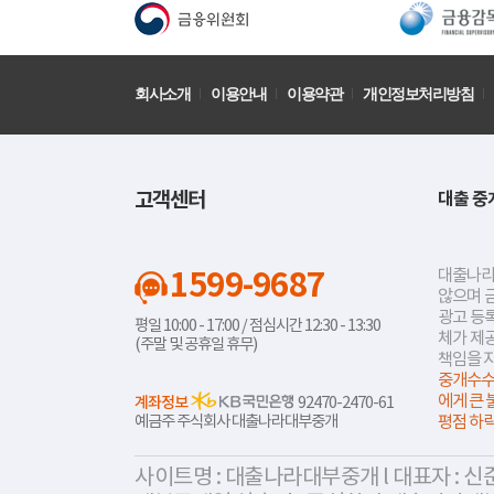
회사소개
이용안내
이용약관
개인정보처리방침
고객센터
대출 중
1599-9687
대출나라
않으며 
광고 등록
평일 10:00 - 17:00 / 점심시간 12:30 - 13:30
체가 제
(주말 및 공휴일 휴무)
책임을 
중개수수
에게 큰 
계좌정보
92470-2470-61
예금주 주식회사 대출나라대부중개
평점 하
사이트명 : 대출나라대부중개 l 대표자 : 신준식