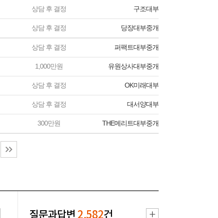
상담 후 결정
구조대부
상담 후 결정
당장대부중개
상담 후 결정
퍼팩트대부중개
1,000만원
유원상사대부중개
상담 후 결정
OK미래대부
상담 후 결정
대서양대부
300만원
THE메리트대부중개
질문과답변
2,582
건