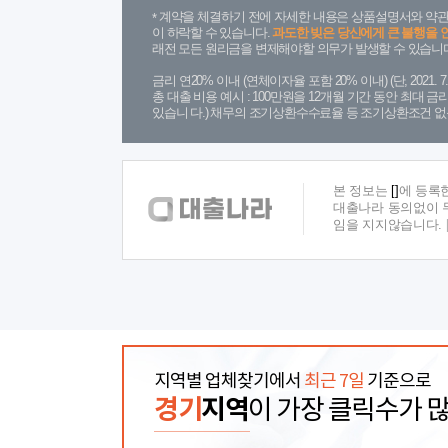
계약을 체결하기 전에 자세한 내용은 상품설명서와 약관
이 하락할 수 있습니다.
과도한 빚은 당신에게 큰 불행을 
래전 모든 원리금을 변제해야할 의무가 발생할 수 있습니다
금리 연20% 이내 (연체이자율 포함 20% 이내) (단, 2021
총 대출 비용 예시 : 100만원을 12개월 기간 동안 최대 
있습니 다.) 채무의 조기상환수수료율 등 조기상환조건 없
본 정보는
[]
에 등록
대출나라 동의없이 무
임을 지지않습니다.
지역별 업체찾기에서
최근 7일
기준으로
경기
지역
이 가장 클릭수가 