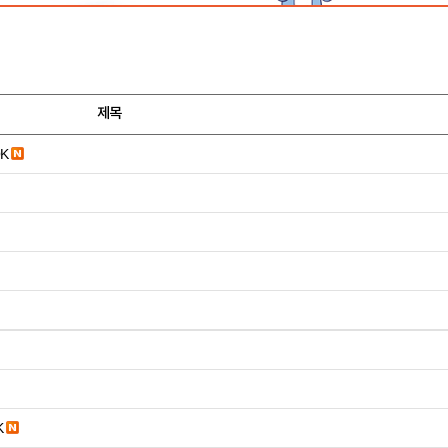
제목
K
K