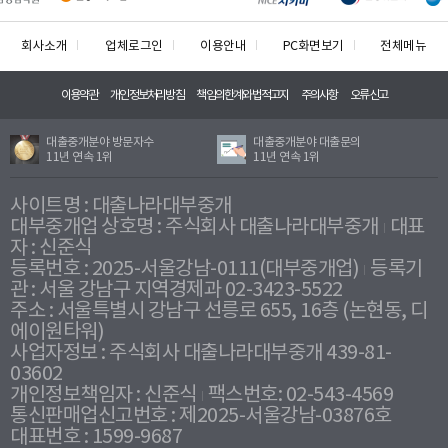
회사소개
업체로그인
이용안내
PC화면보기
전체메뉴
이용약관
개인정보처리방침
책임의한계와법적고지
주의사항
오류신고
대출중개분야 방문자수
대출중개분야 대출문의
11년 연속 1위
11년 연속 1위
사이트명 : 대출나라대부중개
대부중개업 상호명 : 주식회사 대출나라대부중개
대표
자 : 신준식
등록번호 : 2025-서울강남-0111(대부중개업)
등록기
관 : 서울 강남구 지역경제과 02-3423-5522
주소 : 서울특별시 강남구 선릉로 655, 16층 (논현동, 디
에이원타워)
사업자정보 : 주식회사 대출나라대부중개 439-81-
03602
개인정보책임자 : 신준식
팩스번호: 02-543-4569
통신판매업신고번호 : 제2025-서울강남-03876호
대표번호 : 1599-9687