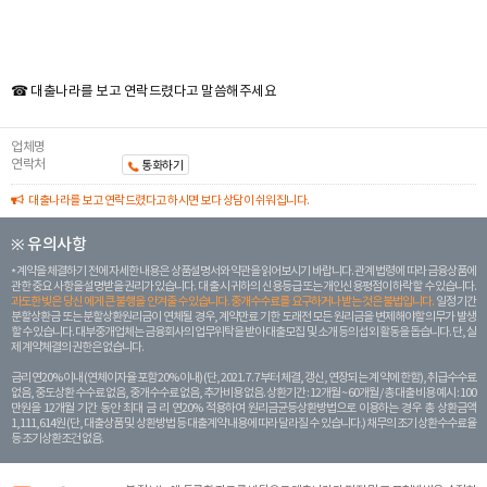
☎ 대출나라를 보고 연락드렸다고 말씀해주세요
업체명
연락처
통화하기
대출나라를 보고 연락드렸다고 하시면 보다 상담이 쉬워집니다.
※ 유의사항
계약을 체결하기 전에 자세한 내용은 상품설명서와 약관을 읽어보시기 바랍니다. 관계 법령에 따라 금융상품에
관한 중요 사항을 설명받을 권리가 있습니다. 대 출 시 귀하의 신용등급 또는 개인신용평점이 하락할 수 있습니다.
과도한 빚은 당신 에게 큰 불행을 안겨줄 수 있습니다. 중개수수료를 요구하거나 받는 것은 불법입니다.
일정 기간
분할상환금 또는 분할상환원리금이 연체될 경우, 계약만료 기한 도래전 모든 원리금을 변제해야할 의무가 발생
할 수 있습니다. 대부중개업체는 금융회사의 업무위탁을 받아 대출모집 및 소개 등의 섭외 활동을 돕습니다. 단, 실
제 계약체결의 권한은 없습니다.
금리 연20% 이내 (연체이자율 포함 20% 이내) (단, 2021. 7. 7부터 체결, 갱신, 연장되는 계 약에 한함), 취급수수료
없음, 중도상환 수수료 없음, 중개수수료 없음, 추가비용 없음. 상환기간 : 12개월 ~ 60개월 / 총 대출 비용 예시 : 100
만원을 12개월 기간 동안 최대 금 리 연20% 적용하여 원리금균등상환방법으로 이용하는 경우 총 상환금액
1,111,614원 (단, 대출상품 및 상환방법 등 대출계약 내용에 따라 달라질 수 있습니다.) 채무의 조기 상환수수료율
등 조기상환조건 없음.