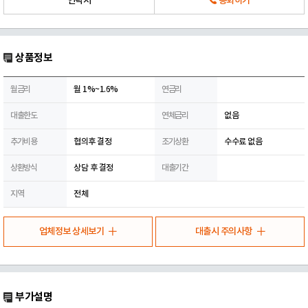
연락처
통화하기
상품정보
월금리
월 1%~1.6%
연금리
대출한도
연체금리
없음
추가비용
협의후 결정
조기상환
수수료 없음
상환방식
상담 후 결정
대출기간
지역
전체
업체정보 상세보기
대출시 주의사항
부가설명