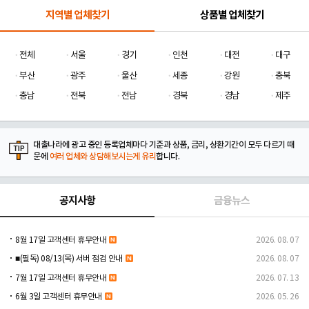
지역별 업체찾기
상품별 업체찾기
전체
서울
경기
인천
대전
대구
부산
광주
울산
세종
강원
충북
충남
전북
전남
경북
경남
제주
대출나라에 광고 중인 등록업체마다 기준과 상품, 금리, 상환기간이 모두 다르기 때
문에
여러 업체와 상담해보시는게 유리
합니다.
공지사항
금융뉴스
8월 17일 고객센터 휴무안내
2026. 08. 07
■(필독) 08/13(목) 서버 점검 안내
2026. 08. 07
7월 17일 고객센터 휴무안내
2026. 07. 13
6월 3일 고객센터 휴무안내
2026. 05. 26