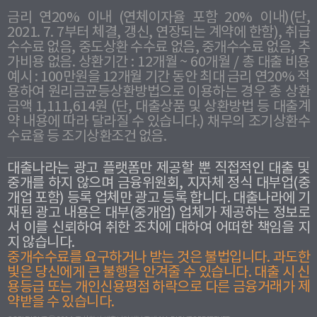
금리 연20% 이내 (연체이자율 포함 20% 이내)(단,
2021. 7. 7부터 체결, 갱신, 연장되는 계약에 한함), 취급
수수료 없음, 중도상환 수수료 없음, 중개수수료 없음, 추
가비용 없음. 상환기간 : 12개월 ~ 60개월 / 총 대출 비용
예시 : 100만원을 12개월 기간 동안 최대 금리 연20% 적
용하여 원리금균등상환방법으로 이용하는 경우 총 상환
금액 1,111,614원 (단, 대출상품 및 상환방법 등 대출계
약 내용에 따라 달라질 수 있습니다.) 채무의 조기상환수
수료율 등 조기상환조건 없음.
대출나라는 광고 플랫폼만 제공할 뿐 직접적인 대출 및
중개를 하지 않으며 금융위원회, 지자체 정식 대부업(중
개업 포함) 등록 업체만 광고 등록 합니다. 대출나라에 기
재된 광고 내용은 대부(중개업) 업체가 제공하는 정보로
서 이를 신뢰하여 취한 조치에 대하여 어떠한 책임을 지
지 않습니다.
중개수수료를 요구하거나 받는 것은 불법입니다. 과도한
빛은 당신에게 큰 불행을 안겨줄 수 있습니다. 대출 시 신
용등급 또는 개인신용평점 하락으로 다른 금융거래가 제
약받을 수 있습니다.