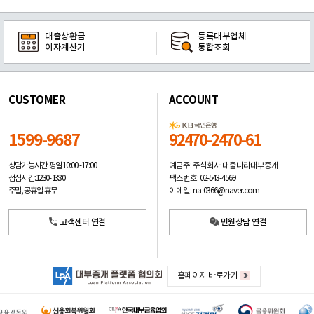
대출상환금
등록대부업체
이자계산기
통합조회
CUSTOMER
ACCOUNT
1599-9687
92470-2470-61
예금주: 주식회사 대출나라대부중개
상담가능시간: 평일
10:00 -17:00
팩스번호: 02-543-4569
점심시간: 12:30 - 13:30
이메일: na-0366@naver.com
주말, 공휴일 휴무
고객센터 연결
민원상담 연결
홈페이지 바로가기