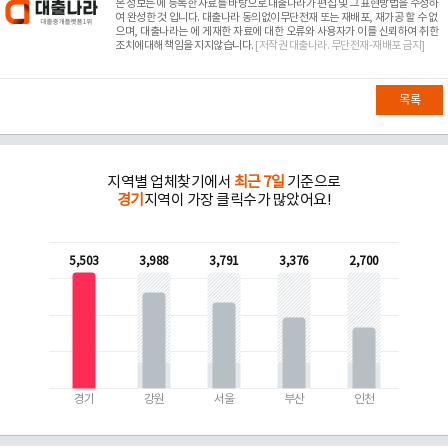
본 정보는
에 등록한 자료를 바탕으로 대출나라가 편집 및 그 표현방법을 수정하
여 완성한 것 입니다. 대출나라 동의없이무단전재 또는 재배포, 재가공 할 수 없
으며, 대출나라는
에 게재한 자료에 대한 오류와 사용자가 이를 신뢰하여 취한
조치에대해 책임을 지지않습니다.
[저작권 대출나라. 무단전재-재배포 금지]
목록
지역별 업체찾기에서
최근 7일
기준으로
경기
지역이 가장 클릭수가 많았어요!
5,503
3,988
3,791
3,376
2,700
경기
강원
서울
부산
인천