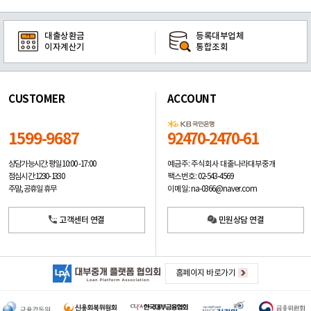
대출상환금
등록대부업체
이자계산기
통합조회
CUSTOMER
ACCOUNT
1599-9687
92470-2470-61
예금주: 주식회사 대출나라대부중개
상담가능시간: 평일
10:00 -17:00
팩스번호: 02-543-4569
점심시간: 12:30 - 13:30
이메일: na-0366@naver.com
주말, 공휴일 휴무
고객센터 연결
민원상담 연결
홈페이지 바로가기