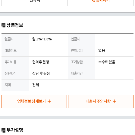
연락처
통화하기
상품정보
월금리
월 1%~1.6%
연금리
대출한도
연체금리
없음
추가비용
협의후 결정
조기상환
수수료 없음
상환방식
상담 후 결정
대출기간
지역
전체
업체정보 상세보기
대출시 주의사항
부가설명