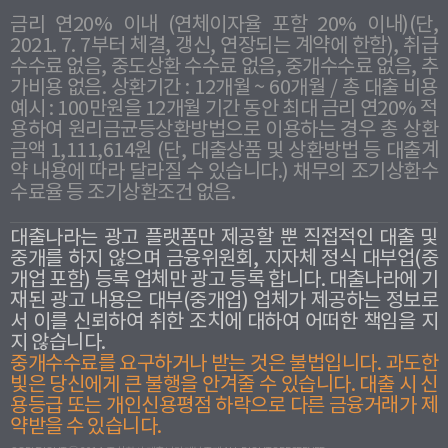
금리 연20% 이내 (연체이자율 포함 20% 이내)(단,
2021. 7. 7부터 체결, 갱신, 연장되는 계약에 한함), 취급
수수료 없음, 중도상환 수수료 없음, 중개수수료 없음, 추
가비용 없음. 상환기간 : 12개월 ~ 60개월 / 총 대출 비용
예시 : 100만원을 12개월 기간 동안 최대 금리 연20% 적
용하여 원리금균등상환방법으로 이용하는 경우 총 상환
금액 1,111,614원 (단, 대출상품 및 상환방법 등 대출계
약 내용에 따라 달라질 수 있습니다.) 채무의 조기상환수
수료율 등 조기상환조건 없음.
대출나라는 광고 플랫폼만 제공할 뿐 직접적인 대출 및
중개를 하지 않으며 금융위원회, 지자체 정식 대부업(중
개업 포함) 등록 업체만 광고 등록 합니다. 대출나라에 기
재된 광고 내용은 대부(중개업) 업체가 제공하는 정보로
서 이를 신뢰하여 취한 조치에 대하여 어떠한 책임을 지
지 않습니다.
중개수수료를 요구하거나 받는 것은 불법입니다. 과도한
빛은 당신에게 큰 불행을 안겨줄 수 있습니다. 대출 시 신
용등급 또는 개인신용평점 하락으로 다른 금융거래가 제
약받을 수 있습니다.