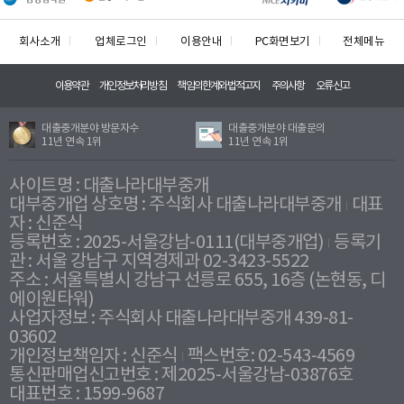
회사소개
업체로그인
이용안내
PC화면보기
전체메뉴
이용약관
개인정보처리방침
책임의한계와법적고지
주의사항
오류신고
대출중개분야 방문자수
대출중개분야 대출문의
11년 연속 1위
11년 연속 1위
사이트명 : 대출나라대부중개
대부중개업 상호명 : 주식회사 대출나라대부중개
대표
자 : 신준식
등록번호 : 2025-서울강남-0111(대부중개업)
등록기
관 : 서울 강남구 지역경제과 02-3423-5522
주소 : 서울특별시 강남구 선릉로 655, 16층 (논현동, 디
에이원타워)
사업자정보 : 주식회사 대출나라대부중개 439-81-
03602
개인정보책임자 : 신준식
팩스번호: 02-543-4569
통신판매업신고번호 : 제2025-서울강남-03876호
대표번호 : 1599-9687