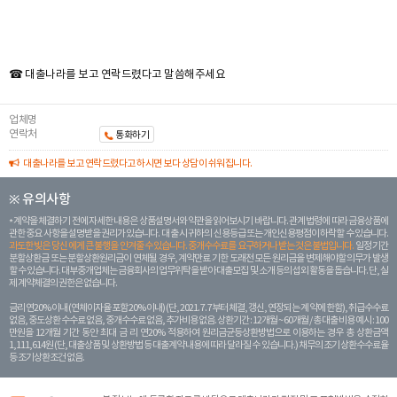
☎ 대출나라를 보고 연락드렸다고 말씀해주세요
업체명
연락처
통화하기
대출나라를 보고 연락드렸다고 하시면 보다 상담이 쉬워집니다.
※ 유의사항
계약을 체결하기 전에 자세한 내용은 상품설명서와 약관을 읽어보시기 바랍니다. 관계 법령에 따라 금융상품에
관한 중요 사항을 설명받을 권리가 있습니다. 대 출 시 귀하의 신용등급 또는 개인신용평점이 하락할 수 있습니다.
과도한 빚은 당신 에게 큰 불행을 안겨줄 수 있습니다. 중개수수료를 요구하거나 받는 것은 불법입니다.
일정 기간
분할상환금 또는 분할상환원리금이 연체될 경우, 계약만료 기한 도래전 모든 원리금을 변제해야할 의무가 발생
할 수 있습니다. 대부중개업체는 금융회사의 업무위탁을 받아 대출모집 및 소개 등의 섭외 활동을 돕습니다. 단, 실
제 계약체결의 권한은 없습니다.
금리 연20% 이내 (연체이자율 포함 20% 이내) (단, 2021. 7. 7부터 체결, 갱신, 연장되는 계 약에 한함), 취급수수료
없음, 중도상환 수수료 없음, 중개수수료 없음, 추가비용 없음. 상환기간 : 12개월 ~ 60개월 / 총 대출 비용 예시 : 100
만원을 12개월 기간 동안 최대 금 리 연20% 적용하여 원리금균등상환방법으로 이용하는 경우 총 상환금액
1,111,614원 (단, 대출상품 및 상환방법 등 대출계약 내용에 따라 달라질 수 있습니다.) 채무의 조기 상환수수료율
등 조기상환조건 없음.