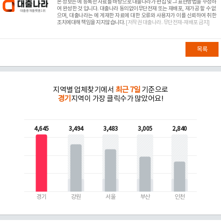
본 정보는
에 등록한 자료를 바탕으로 대출나라가 편집 및 그 표현방법을 수정하
여 완성한 것 입니다. 대출나라 동의없이무단전재 또는 재배포, 재가공 할 수 없
으며, 대출나라는
에 게재한 자료에 대한 오류와 사용자가 이를 신뢰하여 취한
조치에대해 책임을 지지않습니다.
[저작권 대출나라. 무단전재-재배포 금지]
목록
지역별 업체찾기에서
최근 7일
기준으로
경기
지역이 가장 클릭수가 많았어요!
4,645
3,494
3,483
3,005
2,840
경기
강원
서울
부산
인천