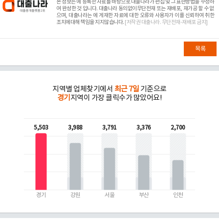
본 정보는
에 등록한 자료를 바탕으로 대출나라가 편집 및 그 표현방법을 수정하
여 완성한 것 입니다. 대출나라 동의없이무단전재 또는 재배포, 재가공 할 수 없
으며, 대출나라는
에 게재한 자료에 대한 오류와 사용자가 이를 신뢰하여 취한
조치에대해 책임을 지지않습니다.
[저작권 대출나라. 무단전재-재배포 금지]
목록
지역별 업체찾기에서
최근 7일
기준으로
경기
지역이 가장 클릭수가 많았어요!
5,503
3,988
3,791
3,376
2,700
경기
강원
서울
부산
인천