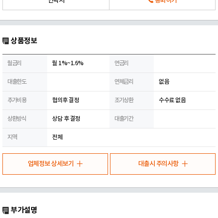
연락처
통화하기
상품정보
월금리
월 1%~1.6%
연금리
대출한도
연체금리
없음
추가비용
협의후 결정
조기상환
수수료 없음
상환방식
상담 후 결정
대출기간
지역
전체
업체정보 상세보기
대출시 주의사항
부가설명