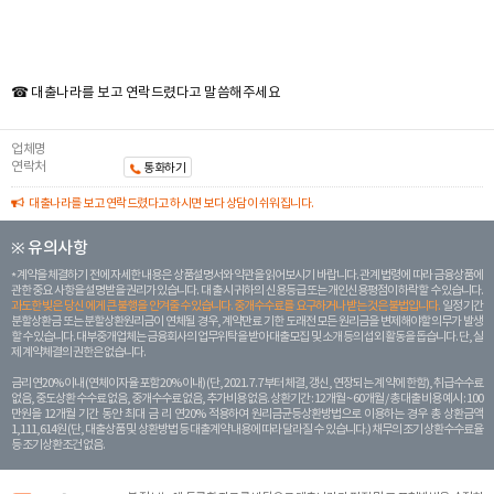
☎ 대출나라를 보고 연락드렸다고 말씀해주세요
업체명
연락처
통화하기
대출나라를 보고 연락드렸다고 하시면 보다 상담이 쉬워집니다.
※ 유의사항
계약을 체결하기 전에 자세한 내용은 상품설명서와 약관을 읽어보시기 바랍니다. 관계 법령에 따라 금융상품에
관한 중요 사항을 설명받을 권리가 있습니다. 대 출 시 귀하의 신용등급 또는 개인신용평점이 하락할 수 있습니다.
과도한 빚은 당신 에게 큰 불행을 안겨줄 수 있습니다. 중개수수료를 요구하거나 받는 것은 불법입니다.
일정 기간
분할상환금 또는 분할상환원리금이 연체될 경우, 계약만료 기한 도래전 모든 원리금을 변제해야할 의무가 발생
할 수 있습니다. 대부중개업체는 금융회사의 업무위탁을 받아 대출모집 및 소개 등의 섭외 활동을 돕습니다. 단, 실
제 계약체결의 권한은 없습니다.
금리 연20% 이내 (연체이자율 포함 20% 이내) (단, 2021. 7. 7부터 체결, 갱신, 연장되는 계 약에 한함), 취급수수료
없음, 중도상환 수수료 없음, 중개수수료 없음, 추가비용 없음. 상환기간 : 12개월 ~ 60개월 / 총 대출 비용 예시 : 100
만원을 12개월 기간 동안 최대 금 리 연20% 적용하여 원리금균등상환방법으로 이용하는 경우 총 상환금액
1,111,614원 (단, 대출상품 및 상환방법 등 대출계약 내용에 따라 달라질 수 있습니다.) 채무의 조기 상환수수료율
등 조기상환조건 없음.