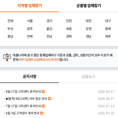
지역별 업체찾기
상품별 업체찾기
전체
서울
경기
인천
대전
대구
부산
광주
울산
세종
강원
충북
충남
전북
전남
경북
경남
제주
대출나라에 광고 중인 등록업체마다 기준과 상품, 금리, 상환기간이 모두 다르기 때
문에
여러 업체와 상담해보시는게 유리
합니다.
공지사항
금융뉴스
8월 17일 고객센터 휴무안내
2026. 08. 07
■(필독) 08/13(목) 서버 점검 안내
2026. 08. 07
7월 17일 고객센터 휴무안내
2026. 07. 13
6월 3일 고객센터 휴무안내
2026. 05. 26