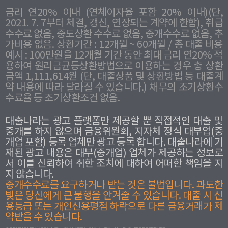
금리 연20% 이내 (연체이자율 포함 20% 이내)(단,
2021. 7. 7부터 체결, 갱신, 연장되는 계약에 한함), 취급
수수료 없음, 중도상환 수수료 없음, 중개수수료 없음, 추
가비용 없음. 상환기간 : 12개월 ~ 60개월 / 총 대출 비용
예시 : 100만원을 12개월 기간 동안 최대 금리 연20% 적
용하여 원리금균등상환방법으로 이용하는 경우 총 상환
금액 1,111,614원 (단, 대출상품 및 상환방법 등 대출계
약 내용에 따라 달라질 수 있습니다.) 채무의 조기상환수
수료율 등 조기상환조건 없음.
대출나라는 광고 플랫폼만 제공할 뿐 직접적인 대출 및
중개를 하지 않으며 금융위원회, 지자체 정식 대부업(중
개업 포함) 등록 업체만 광고 등록 합니다. 대출나라에 기
재된 광고 내용은 대부(중개업) 업체가 제공하는 정보로
서 이를 신뢰하여 취한 조치에 대하여 어떠한 책임을 지
지 않습니다.
중개수수료를 요구하거나 받는 것은 불법입니다. 과도한
빛은 당신에게 큰 불행을 안겨줄 수 있습니다. 대출 시 신
용등급 또는 개인신용평점 하락으로 다른 금융거래가 제
약받을 수 있습니다.