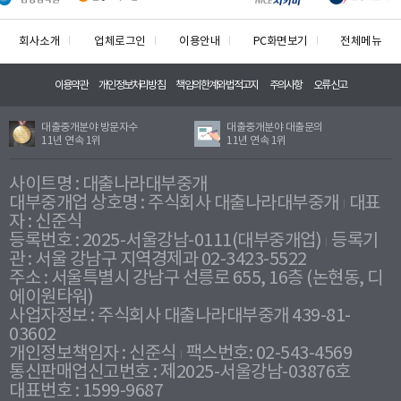
회사소개
업체로그인
이용안내
PC화면보기
전체메뉴
이용약관
개인정보처리방침
책임의한계와법적고지
주의사항
오류신고
대출중개분야 방문자수
대출중개분야 대출문의
11년 연속 1위
11년 연속 1위
사이트명 : 대출나라대부중개
대부중개업 상호명 : 주식회사 대출나라대부중개
대표
자 : 신준식
등록번호 : 2025-서울강남-0111(대부중개업)
등록기
관 : 서울 강남구 지역경제과 02-3423-5522
주소 : 서울특별시 강남구 선릉로 655, 16층 (논현동, 디
에이원타워)
사업자정보 : 주식회사 대출나라대부중개 439-81-
03602
개인정보책임자 : 신준식
팩스번호: 02-543-4569
통신판매업신고번호 : 제2025-서울강남-03876호
대표번호 : 1599-9687