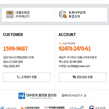
대출상환금
등록대부업체
이자계산기
통합조회
CUSTOMER
ACCOUNT
1599-9687
92470-2470-61
예금주: 주식회사 대출나라대부중개
상담가능시간: 평일
10:00 -17:00
팩스번호: 02-543-4569
점심시간: 12:30 - 13:30
이메일: na-0366@naver.com
주말, 공휴일 휴무
고객센터 연결
민원상담 연결
홈페이지 바로가기