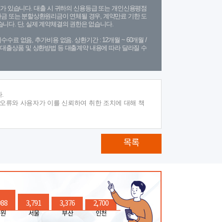
가 있습니다. 대출 시 귀하의 신용등급 또는 개인신용평점
금 또는 분할상환원리금이 연체될 경우, 계약만료 기한 도
니다. 단, 실제 계약체결의 권한은 없습니다.
수수료 없음, 추가비용 없음. 상환기간 : 12개월 ~ 60개월 /
(단, 대출상품 및 상환방법 등 대출계약 내용에 따라 달라질 수
.
 오류와 사용자가 이를 신뢰하여 취한 조치에 대해 책
목록
988
3,791
3,376
2,700
원
서울
부산
인천