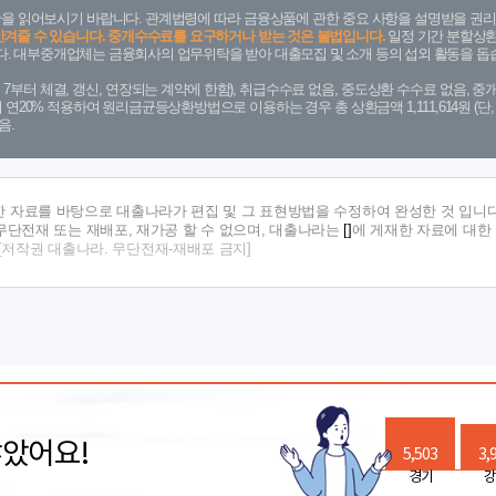
을 읽어보시기 바랍니다. 관계법령에 따라 금융상품에 관한 중요 사항을 설명받을 권리
안겨줄 수 있습니다. 중개수수료를 요구하거나 받는 것은 불법입니다.
일정 기간 분할상환
. 대부중개업체는 금융회사의 업무위탁을 받아 대출모집 및 소개 등의 섭외 활동을 돕습
. 7. 7부터 체결, 갱신, 연장되는 계약에 한함), 취급수수료 없음, 중도상환 수수료 없음, 중개
금리 연20% 적용하여 원리금균등상환방법으로 이용하는 경우 총 상환금액 1,111,614원 
음.
한 자료를 바탕으로 대출나라가 편집 및 그 표현방법을 수정하여 완성한 것 입니다
단전재 또는 재배포, 재가공 할 수 없으며, 대출나라는
[]
에 게재한 자료에 대한
[저작권 대출나라. 무단전재-재배포 금지]
많았어요!
5,503
3,
경기
강