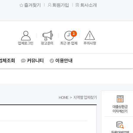
즐겨찾기
회원가입
회사소개
1
업체로그인
광고문의
최근 본 업체
주의사항
업체조회
커뮤니티
이용안내
HOME
>
지역별 업체찾기
대출상환금
이자계산기
등록대부업체