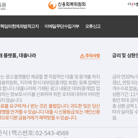
책임의한계와법적고지
이메일무단수집거부
오류신고
개 플랫폼, 대출나라
금리 및 상환
주의사항
는 광고 플랫폼만 제공할 뿐 직접적인 대출 및 중개를 하지
금리 연20% 이
금융위원회, 지자체 정식 대부업(중개업 포함) 등록 업체만
갱신, 연장 되
 합니다. 대출나라에 기재된 광고 내용은 대부(중개업) 업
개수수료 없음,
공하는 정보로서 이를 신뢰하여 취한 조치에 대하여 어떠한
상환기간 : 12
지지 않습니다.
동안 최대 금
료를 요구하거나 받는 것은 불법입니다. 과도한 빚은 당신
총 상환 금액 1
불행을 안겨줄 수 있습니다. 대출 시 신용등급 또는 개인신용
따라 달라질 
락으로 다른 금융거래가 제약받을 수 있습니다.
음.
 l 팩스번호: 02-543-4569