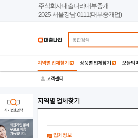
본
주식회사대출나라대부중개
문
2025-서울강남-0111(대부중개업)
바
로
가
기
지역별 업체찾기
상품별 업체찾기
오늘의 
고객센터
지역별 업체찾기
사기번호검색
회원가입 없이
무료로 이용
가능합니다.
업체정보