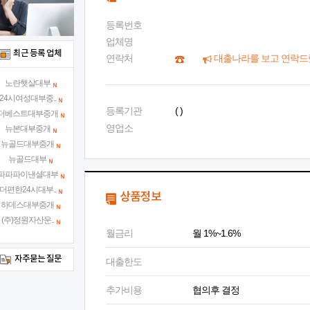
등록번호
업체명
최근 등록 업체
연락처
대출나라를 보고 연락드
노란햇살대부
24시여성대부중..
등록기관
( )
더베스트대부중개
영업소
뉴본대부중개
뉴골드대부중개
뉴골드대부
파파파이낸셜대부
더편한24시대부..
상품정보
하데스대부중개
(주)정원자산운..
월금리
월 1%~1.6%
자주묻는 질문
대출한도
추가비용
협의후 결정