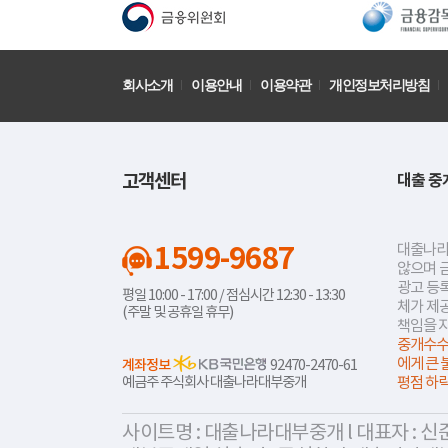
회사소개
이용안내
이용약관
개인정보처리방침
고객센터
대출 중
1599-9687
대출나라
않으며 
광고 등록
평일 10:00 - 17:00 / 점심시간 12:30 - 13:30
체가 제
(주말 및 공휴일 휴무)
책임을 
중개수수
에게 큰 
계좌정보
92470-2470-61
예금주 주식회사 대출나라대부중개
평점 하
사이트명 : 대출나라대부중개 l 대표자 : 신준식