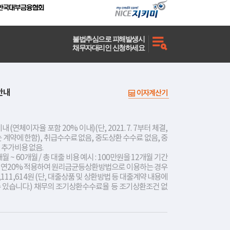
불법추심으로 피해발생시
채무자대리인 신청하세요
안내
이자계산기
내 (연체이자율 포함 20% 이내)(단, 2021. 7. 7부터 체결,
는 계약에 한함), 취급수수료 없음, 중도상환 수수료 없음, 중
 추가비용 없음.
개월 ~ 60개월 / 총 대출 비용 예시 : 100만원을 12개월 기간
리 연20% 적용하여 원리금균등상환방법으로 이용하는 경우
,111,614원 (단, 대출상품 및 상환방법 등 대출계약 내용에
수 있습니다.) 채무의 조기상환수수료율 등 조기상환조건 없