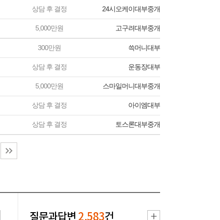
상담 후 결정
24시오케이대부중개
5,000만원
고구려대부중개
300만원
쓱머니대부
상담 후 결정
운동장대부
5,000만원
스마일머니대부중개
상담 후 결정
아이엠대부
상담 후 결정
토스론대부중개
질문과답변
2,583
건