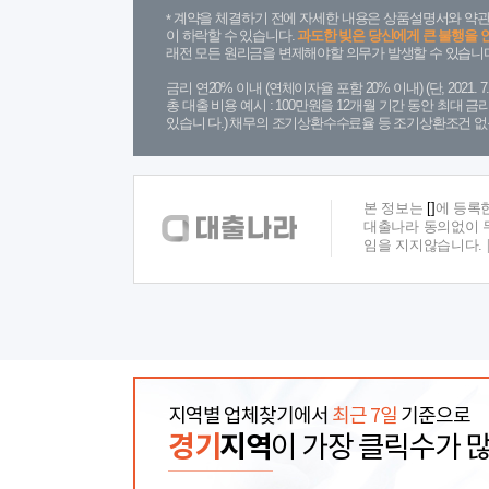
계약을 체결하기 전에 자세한 내용은 상품설명서와 약관
이 하락할 수 있습니다.
과도한 빚은 당신에게 큰 불행을 
래전 모든 원리금을 변제해야할 의무가 발생할 수 있습니다
금리 연20% 이내 (연체이자율 포함 20% 이내) (단, 2021
총 대출 비용 예시 : 100만원을 12개월 기간 동안 최대 
있습니 다.) 채무의 조기상환수수료율 등 조기상환조건 없
본 정보는
[]
에 등록
대출나라 동의없이 무
임을 지지않습니다.
지역별 업체찾기에서
최근 7일
기준으로
경기
지역
이 가장 클릭수가 